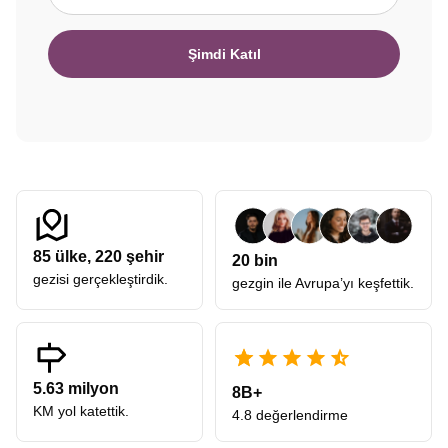
Şimdi Katıl
85
ülke,
220
şehir
20 bin
gezisi gerçekleştirdik.
gezgin ile Avrupa’yı keşfettik.
5.63 milyon
8B+
KM yol katettik.
4.8 değerlendirme