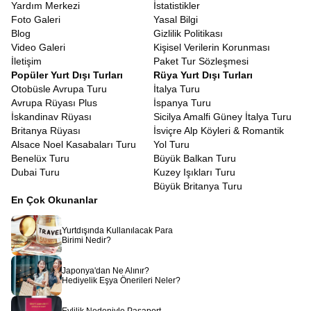
Yardım Merkezi
İstatistikler
Foto Galeri
Yasal Bilgi
Blog
Gizlilik Politikası
Video Galeri
Kişisel Verilerin Korunması
İletişim
Paket Tur Sözleşmesi
Popüler Yurt Dışı Turları
Rüya Yurt Dışı Turları
Otobüsle Avrupa Turu
İtalya Turu
Avrupa Rüyası Plus
İspanya Turu
İskandinav Rüyası
Sicilya Amalfi Güney İtalya Turu
Britanya Rüyası
İsviçre Alp Köyleri & Romantik
Alsace Noel Kasabaları Turu
Yol Turu
Benelüx Turu
Büyük Balkan Turu
Dubai Turu
Kuzey Işıkları Turu
Büyük Britanya Turu
En Çok Okunanlar
Yurtdışında Kullanılacak Para
Birimi Nedir?
Japonya'dan Ne Alınır?
Hediyelik Eşya Önerileri Neler?