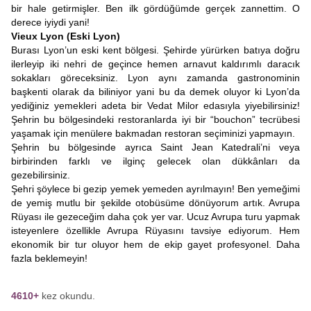
bir hale getirmişler. Ben ilk gördüğümde gerçek zannettim. O
derece iyiydi yani!
Vieux Lyon (Eski Lyon)
Burası Lyon’un eski kent bölgesi. Şehirde yürürken batıya doğru
ilerleyip iki nehri de geçince hemen arnavut kaldırımlı daracık
sokakları göreceksiniz. Lyon aynı zamanda gastronominin
başkenti olarak da biliniyor yani bu da demek oluyor ki Lyon’da
yediğiniz yemekleri adeta bir Vedat Milor edasıyla yiyebilirsiniz!
Şehrin bu bölgesindeki restoranlarda iyi bir “bouchon” tecrübesi
yaşamak için menülere bakmadan restoran seçiminizi yapmayın.
Şehrin bu bölgesinde ayrıca Saint Jean Katedrali’ni veya
birbirinden farklı ve ilginç gelecek olan dükkânları da
gezebilirsiniz.
Şehri şöylece bi gezip yemek yemeden ayrılmayın! Ben yemeğimi
de yemiş mutlu bir şekilde otobüsüme dönüyorum artık. Avrupa
Rüyası ile gezeceğim daha çok yer var. Ucuz Avrupa turu yapmak
isteyenlere özellikle Avrupa Rüyasını tavsiye ediyorum. Hem
ekonomik bir tur oluyor hem de ekip gayet profesyonel. Daha
fazla beklemeyin!
4610+
kez okundu.