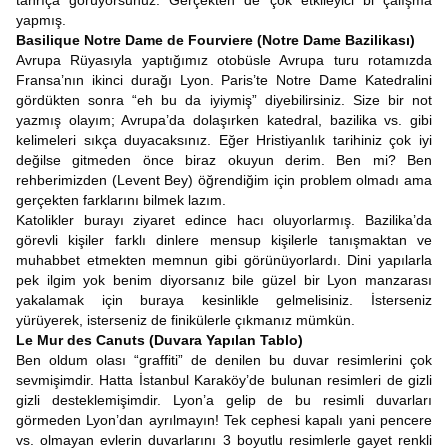
tanrıça görüyorsunuz. Gerçekten de çok etkileyici bi çalışma
yapmış.
Basilique Notre Dame de Fourviere (Notre Dame Bazilikası)
Avrupa Rüyasıyla yaptığımız otobüsle Avrupa turu rotamızda
Fransa’nın ikinci durağı Lyon. Paris’te Notre Dame Katedralini
gördükten sonra “eh bu da iyiymiş” diyebilirsiniz. Size bir not
yazmış olayım; Avrupa’da dolaşırken katedral, bazilika vs. gibi
kelimeleri sıkça duyacaksınız. Eğer Hristiyanlık tarihiniz çok iyi
değilse gitmeden önce biraz okuyun derim. Ben mi? Ben
rehberimizden (Levent Bey) öğrendiğim için problem olmadı ama
gerçekten farklarını bilmek lazım.
Katolikler burayı ziyaret edince hacı oluyorlarmış. Bazilika’da
görevli kişiler farklı dinlere mensup kişilerle tanışmaktan ve
muhabbet etmekten memnun gibi görünüyorlardı. Dini yapılarla
pek ilgim yok benim diyorsanız bile güzel bir Lyon manzarası
yakalamak için buraya kesinlikle gelmelisiniz. İsterseniz
yürüyerek, isterseniz de finikülerle çıkmanız mümkün.
Le Mur des Canuts (Duvara Yapılan Tablo)
Ben oldum olası “graffiti” de denilen bu duvar resimlerini çok
sevmişimdir. Hatta İstanbul Karaköy’de bulunan resimleri de gizli
gizli desteklemişimdir. Lyon’a gelip de bu resimli duvarları
görmeden Lyon’dan ayrılmayın! Tek cephesi kapalı yani pencere
vs. olmayan evlerin duvarlarını 3 boyutlu resimlerle gayet renkli