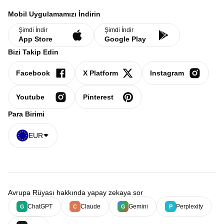
Mobil Uygulamamızı İndirin
Şimdi İndir
Şimdi İndir
App Store
Google Play
Bizi Takip Edin
Facebook
X Platform
Instagram
Youtube
Pinterest
Para Birimi
EUR
Avrupa Rüyası hakkında yapay zekaya sor
ChatGPT
Claude
Gemini
Perplexity
G
C
G
P