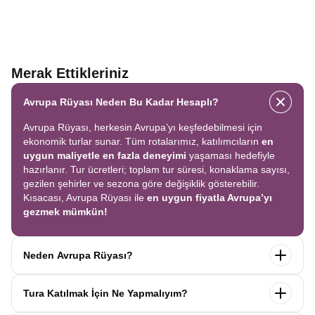
Merak Ettikleriniz
Avrupa Rüyası Neden Bu Kadar Hesaplı?
Avrupa Rüyası, herkesin Avrupa’yı keşfedebilmesi için
ekonomik turlar sunar. Tüm rotalarımız, katılımcıların
en
uygun maliyetle en fazla deneyimi
yaşaması hedefiyle
hazırlanır. Tur ücretleri; toplam tur süresi, konaklama sayısı,
gezilen şehirler ve sezona göre değişiklik gösterebilir.
Kısacası, Avrupa Rüyası ile
en uygun fiyatla Avrupa’yı
gezmek mümkün!
Neden Avrupa Rüyası?
Avrupa Rüyası ile ekonomik bir şekilde
tek seferde birçok
Tura Katılmak İçin Ne Yapmalıyım?
ülkeyi
keşfedin! Ekstra tur ücreti yok, tüm geziler fiyata
dahil.
Profesyonel kokartlı rehberler
,
konforlu oteller
ve