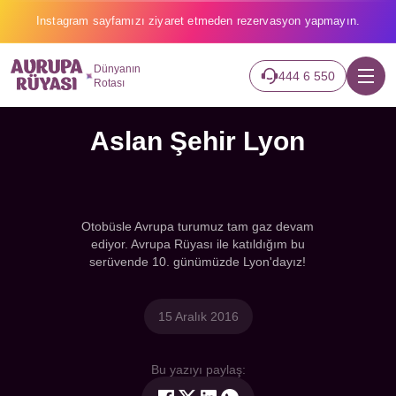
Instagram sayfamızı ziyaret etmeden rezervasyon yapmayın.
Dünyanın
444 6 550
Rotası
Aslan Şehir Lyon
Otobüsle Avrupa turumuz tam gaz devam
ediyor. Avrupa Rüyası ile katıldığım bu
serüvende 10. günümüzde Lyon'dayız!
15 Aralık 2016
Bu yazıyı paylaş: