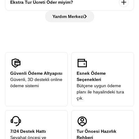
Ekstra Tur Ücreti Öder miyim?
rehberlerimizle
gezersiniz. Her şehre varmadan önce
ifadeleri bilmeniz gezinizde kolaylık sağlar, ancak bilmeseniz
otobüste bilgilendirme yapılır, ardından rehber eşliğinde
de hiç sorun değil rehberlerimiz her adımda yanınızda!
Hayır, ödemezsiniz. Avrupa Rüyası,
“tüm ekstra turlar
şehir turu gerçekleştirilir. Tarihi yerleri gezer, rehberimizden
Yardım Merkezi
dahil”
anlayışıyla hareket eder ve sizden
hiçbir ekstra tur
öneriler alır ve sonrasında verilen
serbest zamanda
şehri
ücreti
talep etmez. Turlarımızdaki tüm ekstra geziler
kendi temponuzda deneyimleyebilirsiniz.
katılımcılarımıza hediye olarak dahildir.
Güvenli Ödeme Altyapısı
Esnek Ödeme
Güvenli, 3D destekli online
Seçenekleri
ödeme sistemi
Bütçene uygun ödeme
planı ile hayalindeki tura
çık.
7/24 Destek Hattı
Tur Öncesi Hazırlık
Seyahat öncesi ve
Rehberi