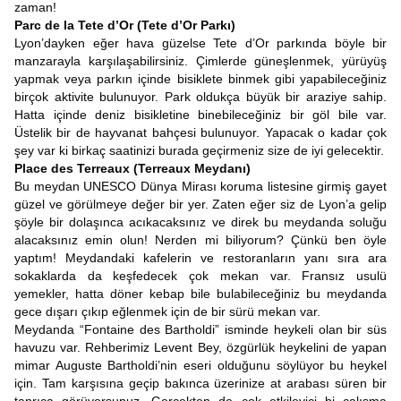
zaman!
Parc de la Tete d’Or (Tete d’Or Parkı)
Lyon’dayken eğer hava güzelse Tete d’Or parkında böyle bir
manzarayla karşılaşabilirsiniz. Çimlerde güneşlenmek, yürüyüş
yapmak veya parkın içinde bisiklete binmek gibi yapabileceğiniz
birçok aktivite bulunuyor. Park oldukça büyük bir araziye sahip.
Hatta içinde deniz bisikletine binebileceğiniz bir göl bile var.
Üstelik bir de hayvanat bahçesi bulunuyor. Yapacak o kadar çok
şey var ki birkaç saatinizi burada geçirmeniz size de iyi gelecektir.
Place des Terreaux (Terreaux Meydanı)
Bu meydan UNESCO Dünya Mirası koruma listesine girmiş gayet
güzel ve görülmeye değer bir yer. Zaten eğer siz de Lyon’a gelip
şöyle bir dolaşınca acıkacaksınız ve direk bu meydanda soluğu
alacaksınız emin olun! Nerden mi biliyorum? Çünkü ben öyle
yaptım! Meydandaki kafelerin ve restoranların yanı sıra ara
sokaklarda da keşfedecek çok mekan var. Fransız usulü
yemekler, hatta döner kebap bile bulabileceğiniz bu meydanda
gece dışarı çıkıp eğlenmek için de bir sürü mekan var.
Meydanda “Fontaine des Bartholdi” isminde heykeli olan bir süs
havuzu var. Rehberimiz Levent Bey, özgürlük heykelini de yapan
mimar Auguste Bartholdi’nin eseri olduğunu söylüyor bu heykel
için. Tam karşısına geçip bakınca üzerinize at arabası süren bir