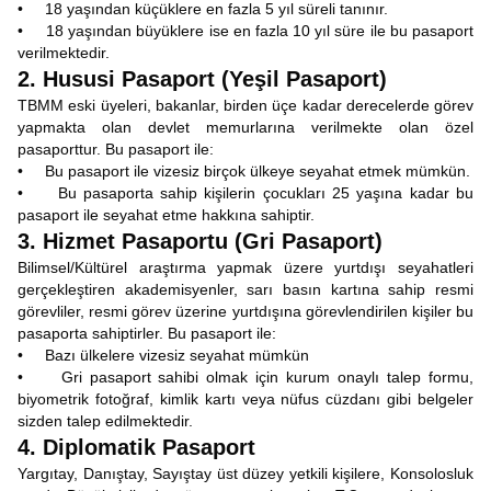
• 18 yaşından küçüklere en fazla 5 yıl süreli tanınır.
• 18 yaşından büyüklere ise en fazla 10 yıl süre ile bu pasaport
verilmektedir.
2. Hususi Pasaport (Yeşil Pasaport)
TBMM eski üyeleri, bakanlar, birden üçe kadar derecelerde görev
yapmakta olan devlet memurlarına verilmekte olan özel
pasaporttur. Bu pasaport ile:
• Bu pasaport ile vizesiz birçok ülkeye seyahat etmek mümkün.
• Bu pasaporta sahip kişilerin çocukları 25 yaşına kadar bu
pasaport ile seyahat etme hakkına sahiptir.
3. Hizmet Pasaportu (Gri Pasaport)
Bilimsel/Kültürel araştırma yapmak üzere yurtdışı seyahatleri
gerçekleştiren akademisyenler, sarı basın kartına sahip resmi
görevliler, resmi görev üzerine yurtdışına görevlendirilen kişiler bu
pasaporta sahiptirler. Bu pasaport ile:
• Bazı ülkelere vizesiz seyahat mümkün
• Gri pasaport sahibi olmak için kurum onaylı talep formu,
biyometrik fotoğraf, kimlik kartı veya nüfus cüzdanı gibi belgeler
sizden talep edilmektedir.
4. Diplomatik Pasaport
Yargıtay, Danıştay, Sayıştay üst düzey yetkili kişilere, Konsolosluk