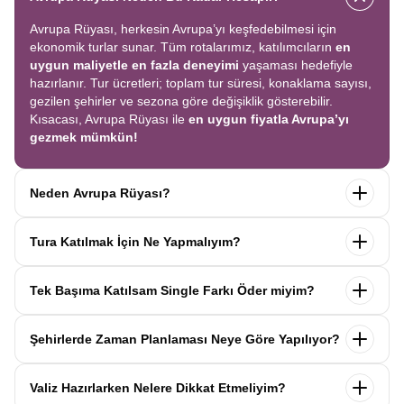
Avrupa Rüyası, herkesin Avrupa’yı keşfedebilmesi için
ekonomik turlar sunar. Tüm rotalarımız, katılımcıların
en
uygun maliyetle en fazla deneyimi
yaşaması hedefiyle
hazırlanır. Tur ücretleri; toplam tur süresi, konaklama sayısı,
gezilen şehirler ve sezona göre değişiklik gösterebilir.
Kısacası, Avrupa Rüyası ile
en uygun fiyatla Avrupa’yı
gezmek mümkün!
Neden Avrupa Rüyası?
Avrupa Rüyası ile ekonomik bir şekilde
tek seferde birçok
Tura Katılmak İçin Ne Yapmalıyım?
ülkeyi
keşfedin! Ekstra tur ücreti yok, tüm geziler fiyata
dahil.
Profesyonel kokartlı rehberler
,
konforlu oteller
ve
Tur sayfasındaki
“Başvuru Yap”
formunu doldurun ve
benzersiz rotalar
ile Avrupa’yı en keyifli şekilde yaşayın.
Tek Başıma Katılsam Single Farkı Öder miyim?
seyahat sözleşmesini
onaylayın.
İlk taksiti
ödediğinizde
kaydınız tamamlanır ve Avrupa Rüyası’yla yolculuğunuz
Hayır, ödemezsiniz. Avrupa Rüyası’nda tek başına
başlar!
Şehirlerde Zaman Planlaması Neye Göre Yapılıyor?
katıldığınızda
1000 Euro’ya varan single farkı
uygulanmaz.
Sizi, mesleğinize ve yaşınıza uygun bir
Avrupa Rüyası turlarındaki tüm zaman planlamaları,
uzman
katılımcı ile eşleştiririz; böylece
ek ücret ödemeden
Valiz Hazırlarken Nelere Dikkat Etmeliyim?
operasyon birimimiz tarafından önceden test edilip
en
konforlu bir şekilde seyahat edebilirsiniz.