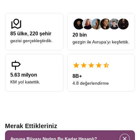
85
ülke,
220
şehir
20 bin
gezisi gerçekleştirdik.
gezgin ile Avrupa’yı keşfettik.
5.63 milyon
8B+
KM yol katettik.
4.8 değerlendirme
Merak Ettikleriniz
Avrupa Rüyası Neden Bu Kadar Hesaplı?