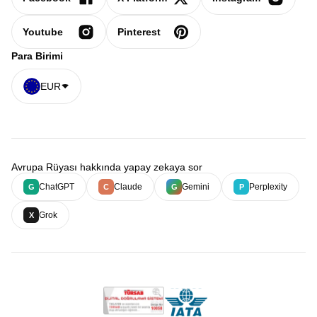
Youtube
Pinterest
Para Birimi
EUR
Avrupa Rüyası hakkında yapay zekaya sor
ChatGPT
Claude
Gemini
Perplexity
G
C
G
P
Grok
X