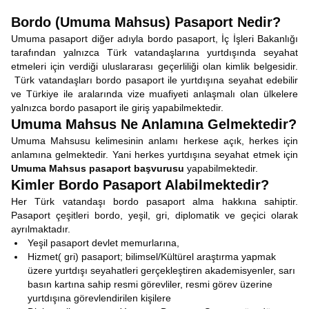
Bordo (Umuma Mahsus) Pasaport Nedir?
Umuma pasaport diğer adıyla bordo pasaport, İç İşleri Bakanlığı
tarafından yalnızca Türk vatandaşlarına yurtdışında seyahat
etmeleri için verdiği uluslararası geçerliliği olan kimlik belgesidir.
Türk vatandaşları bordo pasaport ile yurtdışına seyahat edebilir
ve Türkiye ile aralarında vize muafiyeti anlaşmalı olan ülkelere
yalnızca bordo pasaport ile giriş yapabilmektedir.
Umuma Mahsus Ne Anlamına Gelmektedir?
Umuma Mahsusu kelimesinin anlamı herkese açık, herkes için
anlamına gelmektedir. Yani herkes yurtdışına seyahat etmek için
Umuma Mahsus pasaport başvurusu
yapabilmektedir.
Kimler Bordo Pasaport Alabilmektedir?
Her Türk vatandaşı bordo pasaport alma hakkına sahiptir.
Pasaport çeşitleri bordo, yeşil, gri, diplomatik ve geçici olarak
ayrılmaktadır.
Yeşil pasaport devlet memurlarına,
Hizmet( gri) pasaport; bilimsel/Kültürel araştırma yapmak
üzere yurtdışı seyahatleri gerçekleştiren akademisyenler, sarı
basın kartına sahip resmi görevliler, resmi görev üzerine
yurtdışına görevlendirilen kişilere