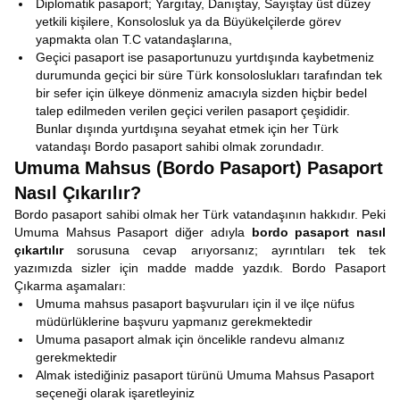
Diplomatik pasaport; Yargıtay, Danıştay, Sayıştay üst düzey
yetkili kişilere, Konsolosluk ya da Büyükelçilerde görev
yapmakta olan T.C vatandaşlarına,
Geçici pasaport ise pasaportunuzu yurtdışında kaybetmeniz
durumunda geçici bir süre Türk konsoloslukları tarafından tek
bir sefer için ülkeye dönmeniz amacıyla sizden hiçbir bedel
talep edilmeden verilen geçici verilen pasaport çeşididir.
Bunlar dışında yurtdışına seyahat etmek için her Türk
vatandaşı Bordo pasaport sahibi olmak zorundadır.
Umuma Mahsus (Bordo Pasaport) Pasaport
Nasıl Çıkarılır?
Bordo pasaport sahibi olmak her Türk vatandaşının hakkıdır. Peki
Umuma Mahsus Pasaport diğer adıyla
bordo pasaport nasıl
çıkartılır
sorusuna cevap arıyorsanız; ayrıntıları tek tek
yazımızda sizler için madde madde yazdık. Bordo Pasaport
Çıkarma aşamaları:
Umuma mahsus pasaport başvuruları için il ve ilçe nüfus
müdürlüklerine başvuru yapmanız gerekmektedir
Umuma pasaport almak için öncelikle randevu almanız
gerekmektedir
Almak istediğiniz pasaport türünü Umuma Mahsus Pasaport
seçeneği olarak işaretleyiniz