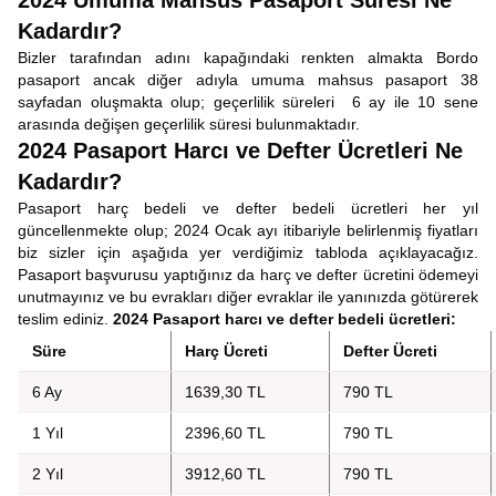
2024 Umuma Mahsus Pasaport Süresi Ne
Kadardır?
Bizler tarafından adını kapağındaki renkten almakta Bordo
pasaport ancak diğer adıyla umuma mahsus pasaport 38
sayfadan oluşmakta olup; geçerlilik süreleri 6 ay ile 10 sene
arasında değişen geçerlilik süresi bulunmaktadır.
2024 Pasaport Harcı ve Defter Ücretleri Ne
Kadardır?
Pasaport harç bedeli ve defter bedeli ücretleri her yıl
güncellenmekte olup; 2024 Ocak ayı itibariyle belirlenmiş fiyatları
biz sizler için aşağıda yer verdiğimiz tabloda açıklayacağız.
Pasaport başvurusu yaptığınız da harç ve defter ücretini ödemeyi
unutmayınız ve bu evrakları diğer evraklar ile yanınızda götürerek
teslim ediniz.
2024 Pasaport harcı ve defter bedeli ücretleri:
Süre
Harç Ücreti
Defter Ücreti
6 Ay
1639,30 TL
790 TL
1 Yıl
2396,60 TL
790 TL
2 Yıl
3912,60 TL
790 TL