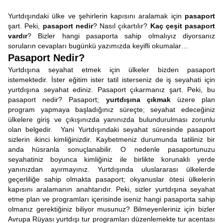
Yurtdışındaki ülke ve şehirlerin kapısını aralamak için
pasaport
şart. Peki,
pasaport nedir
? Nasıl çıkartılır?
Kaç çeşit pasaport
vardır
? Bizler hangi pasaporta sahip olmalıyız diyorsanız
soruların cevapları bugünkü yazımızda keyifli okumalar…
Pasaport Nedir?
Yurtdışına seyahat etmek için ülkeler bizden pasaport
istemektedir. İster eğitim ister tatil isterseniz de iş seyahati için
yurtdışına seyahat ediniz. Pasaport çıkarmanız şart. Peki, bu
pasaport nedir? Pasaport;
yurtdışına çıkmak
üzere plan
program yapmaya başladığınız süreçte; seyahat edeceğiniz
ülkelere giriş ve çıkışınızda yanınızda bulundurulması zorunlu
olan belgedir. Yani Yurtdışındaki seyahat süresinde pasaport
sizlerin ikinci kimliğinizdir. Kaybetmeniz durumunda tatiliniz bir
anda hüsranla sonuçlanabilir. O nedenle pasaportunuzu
seyahatiniz boyunca kimliğiniz ile birlikte korunaklı yerde
yanınızdan ayırmayınız. Yurtdışında uluslararası ülkelerde
geçerliliğe sahip olmakta pasaport; okyanuslar ötesi ülkelerin
kapısını aralamanın anahtarıdır. Peki, sizler yurtdışına seyahat
etme plan ve programları içerisinde iseniz hangi pasaporta sahip
olmanız gerektiğiniz biliyor musunuz? Bilmeyenleriniz için bizler
Avrupa Rüyası yurtdışı tur programları düzenlemekte tur acentası