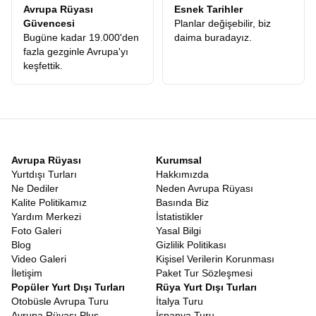
Avrupa Rüyası
Esnek Tarihler
Güvencesi
Planlar değişebilir, biz
Bugüne kadar 19.000'den
daima buradayız.
fazla gezginle Avrupa'yı
keşfettik.
Avrupa Rüyası
Kurumsal
Yurtdışı Turları
Hakkımızda
Ne Dediler
Neden Avrupa Rüyası
Kalite Politikamız
Basında Biz
Yardım Merkezi
İstatistikler
Foto Galeri
Yasal Bilgi
Blog
Gizlilik Politikası
Video Galeri
Kişisel Verilerin Korunması
İletişim
Paket Tur Sözleşmesi
Popüler Yurt Dışı Turları
Rüya Yurt Dışı Turları
Otobüsle Avrupa Turu
İtalya Turu
Avrupa Rüyası Plus
İspanya Turu