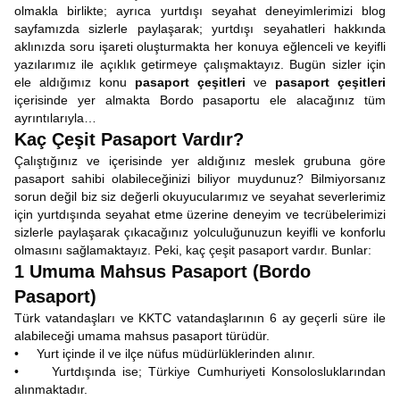
olmakla birlikte; ayrıca yurtdışı seyahat deneyimlerimizi blog
sayfamızda sizlerle paylaşarak; yurtdışı seyahatleri hakkında
aklınızda soru işareti oluşturmakta her konuya eğlenceli ve keyifli
yazılarımız ile açıklık getirmeye çalışmaktayız. Bugün sizler için
ele aldığımız konu
pasaport çeşitleri
ve
pasaport çeşitleri
içerisinde yer almakta Bordo pasaportu ele alacağınız tüm
ayrıntılarıyla…
Kaç Çeşit Pasaport Vardır?
Çalıştığınız ve içerisinde yer aldığınız meslek grubuna göre
pasaport sahibi olabileceğinizi biliyor muydunuz? Bilmiyorsanız
sorun değil biz siz değerli okuyucularımız ve seyahat severlerimiz
için yurtdışında seyahat etme üzerine deneyim ve tecrübelerimizi
sizlerle paylaşarak çıkacağınız yolculuğunuzun keyifli ve konforlu
olmasını sağlamaktayız. Peki, kaç çeşit pasaport vardır. Bunlar:
1 Umuma Mahsus Pasaport (Bordo
Pasaport)
Türk vatandaşları ve KKTC vatandaşlarının 6 ay geçerli süre ile
alabileceği umama mahsus pasaport türüdür.
• Yurt içinde il ve ilçe nüfus müdürlüklerinden alınır.
• Yurtdışında ise; Türkiye Cumhuriyeti Konsolosluklarından
alınmaktadır.