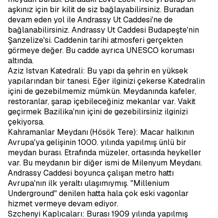
aşkınız için bir kilit de siz bağlayabilirsiniz. Buradan
devam eden yol ile Andrassy Ut Caddesi'ne de
bağlanabilirsiniz. Andrassy Ut Caddesi Budapeşte'nin
Şanzelize'si. Caddenin tarihi atmosferi gerçekten
görmeye değer. Bu cadde ayrıca UNESCO koruması
altında.
Aziz Istvan Katedrali: Bu yapı da şehrin en yüksek
yapılarından bir tanesi. Eğer ilginizi çekerse Katedralin
içini de gezebilmemiz mümkün. Meydanında kafeler,
restoranlar, şarap içebileceğiniz mekanlar var. Vakit
geçirmek Bazilika'nın içini de gezebilirsiniz ilginizi
çekiyorsa.
Kahramanlar Meydanı (Hösök Tere): Macar halkının
Avrupa'ya gelişinin 1000. yılında yapılmış ünlü bir
meydan burası. Etrafında müzeler, ortasında heykeller
var. Bu meydanın bir diğer ismi de Milenyum Meydanı.
Andrassy Caddesi boyunca çalışan metro hattı
Avrupa'nın ilk yeraltı ulaşımıymış. "Millenium
Underground" denilen hatta hala çok eski vagonlar
hizmet vermeye devam ediyor.
Szchenyi Kaplıcaları: Burası 1909 yılında yapılmış