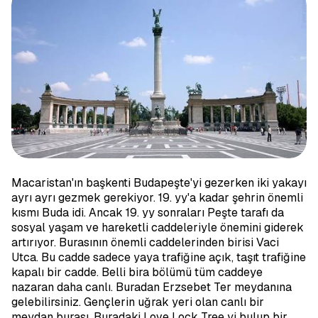
Macaristan'ın başkenti Budapeşte'yi gezerken iki yakayı
ayrı ayrı gezmek gerekiyor. 19. yy'a kadar şehrin önemli
kısmı Buda idi. Ancak 19. yy sonraları Peşte tarafı da
sosyal yaşam ve hareketli caddeleriyle önemini giderek
artırıyor. Burasının önemli caddelerinden birisi Vaci
Utca. Bu cadde sadece yaya trafiğine açık, taşıt trafiğine
kapalı bir cadde. Belli bira bölümü tüm caddeye
nazaran daha canlı. Buradan Erzsebet Ter meydanına
gelebilirsiniz. Gençlerin uğrak yeri olan canlı bir
meydan burası. Buradaki Love Lock Tree yi bulup bir