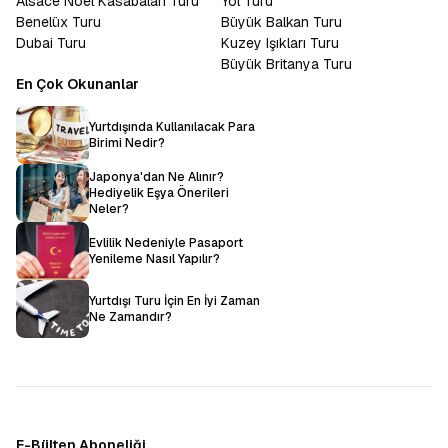
Alsace Noel Kasabaları Turu
Yol Turu
Benelüx Turu
Büyük Balkan Turu
Dubai Turu
Kuzey Işıkları Turu
Büyük Britanya Turu
En Çok Okunanlar
Yurtdışında Kullanılacak Para
Birimi Nedir?
Japonya'dan Ne Alınır?
Hediyelik Eşya Önerileri
Neler?
Evlilik Nedeniyle Pasaport
Yenileme Nasıl Yapılır?
Yurtdışı Turu İçin En İyi Zaman
Ne Zamandır?
E-Bülten Aboneliği