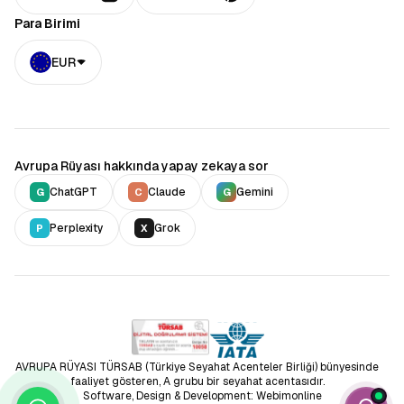
Para Birimi
EUR
Avrupa Rüyası hakkında yapay zekaya sor
ChatGPT
Claude
Gemini
G
C
G
Perplexity
Grok
P
X
AVRUPA RÜYASI TÜRSAB (Türkiye Seyahat Acenteler Birliği) bünyesinde
faaliyet gösteren, A grubu bir seyahat acentasıdır.
Software, Design & Development: Webimonline