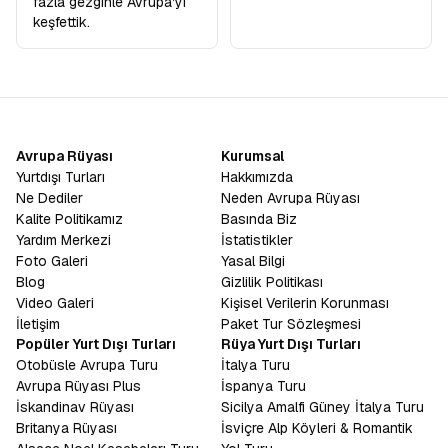
fazla gezginle Avrupa'yı
keşfettik.
Avrupa Rüyası
Kurumsal
Yurtdışı Turları
Hakkımızda
Ne Dediler
Neden Avrupa Rüyası
Kalite Politikamız
Basında Biz
Yardım Merkezi
İstatistikler
Foto Galeri
Yasal Bilgi
Blog
Gizlilik Politikası
Video Galeri
Kişisel Verilerin Korunması
İletişim
Paket Tur Sözleşmesi
Popüler Yurt Dışı Turları
Rüya Yurt Dışı Turları
Otobüsle Avrupa Turu
İtalya Turu
Avrupa Rüyası Plus
İspanya Turu
İskandinav Rüyası
Sicilya Amalfi Güney İtalya Turu
Britanya Rüyası
İsviçre Alp Köyleri & Romantik