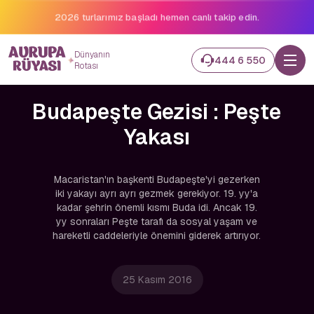
2026 turlarımız başladı hemen canlı takip edin.
Dünyanın
444 6 550
Rotası
Budapeşte Gezisi : Peşte
Yakası
Macaristan'ın başkenti Budapeşte'yi gezerken
iki yakayı ayrı ayrı gezmek gerekiyor. 19. yy'a
kadar şehrin önemli kısmı Buda idi. Ancak 19.
yy sonraları Peşte tarafı da sosyal yaşam ve
hareketli caddeleriyle önemini giderek artırıyor.
25 Kasım 2016