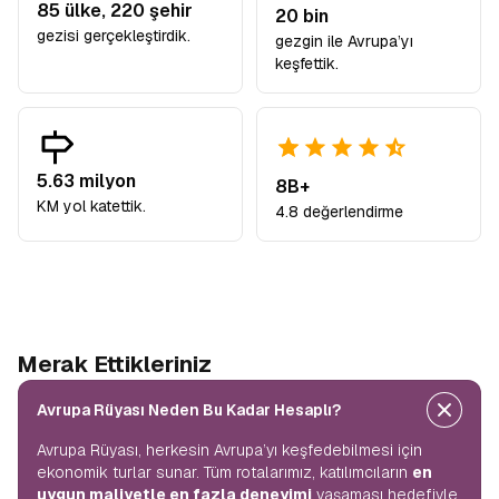
85
ülke,
220
şehir
20 bin
gezisi gerçekleştirdik.
gezgin ile Avrupa’yı
keşfettik.
5.63 milyon
8B+
KM yol katettik.
4.8 değerlendirme
Merak Ettikleriniz
Avrupa Rüyası Neden Bu Kadar Hesaplı?
Avrupa Rüyası, herkesin Avrupa’yı keşfedebilmesi için
ekonomik turlar sunar. Tüm rotalarımız, katılımcıların
en
uygun maliyetle en fazla deneyimi
yaşaması hedefiyle