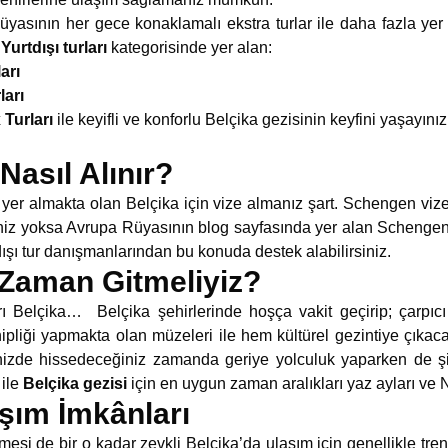
üyasının her gece konaklamalı ekstra turlar ile daha fazla ye
n
Yurtdışı turları
kategorisinde yer alan:
arı
ları
 Turları
ile keyifli ve konforlu Belçika gezisinin keyfini yaşayın
Nasıl Alınır?
 yer almakta olan Belçika için vize almanız şart. Schengen viz
niz yoksa Avrupa Rüyasının blog sayfasında yer alan Schengen v
ışı tur danışmanlarından bu konuda destek alabilirsiniz.
 Zaman Gitmeliyiz?
yrı Belçika… Belçika şehirlerinde hoşça vakit geçirip; çarpıcı 
ipliği yapmakta olan müzeleri ile hem kültürel gezintiye çıkac
inizde hissedeceğiniz zamanda geriye yolculuk yaparken de şi
 ile
Belçika gezisi
için en uygun zaman aralıkları yaz ayları ve No
şım İmkânları
esi de bir o kadar zevkli Belçika’da ulaşım için genellikle trenl