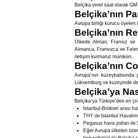
Belçika yerel saat olarak GMT
Belçika’nın Pa
Avrupa birliği kurucu üyeleri 
Belçika’nın Re
Ülkede Alman, Fransız ve F
Almanca, Fransızca ve Feleme
iletişim kurmanız mümkün.
Belçika’nın C
Avrupa’nın kuzeybatısında
Lüksemburg ve kuzeyinde de i
Belçika’ya Nası
Belçika’ya Türkiye’den en çok
İstanbul-Brüksel arası h
THY ile İstanbul Havali
Pegasus hava yolları il
Eğer Avrupa ülkeleri üze
tren seferleri ile Belçik