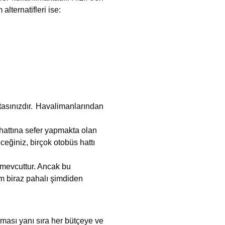
lternatifleri ise:
asınızdır. Havalimanlarından
hattına sefer yapmakta olan
eceğiniz, birçok otobüs hattı
 mevcuttur. Ancak bu
m biraz pahalı şimdiden
aması yanı sıra her bütçeye ve