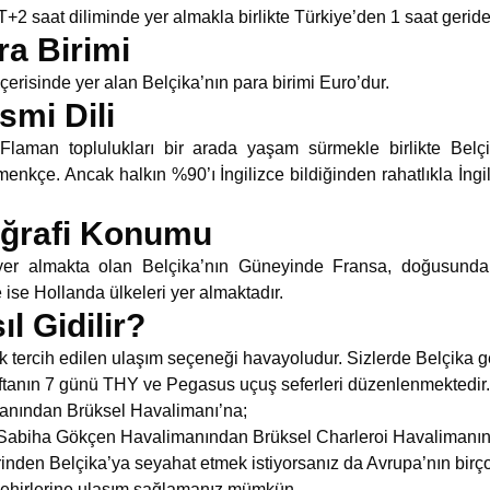
+2 saat diliminde yer almakla birlikte Türkiye’den 1 saat geride
ra Birimi
içerisinde yer alan Belçika’nın para birimi Euro’dur.
smi Dili
laman toplulukları bir arada yaşam sürmekle birlikte Belçi
nkçe. Ancak halkın %90’ı İngilizce bildiğinden rahatlıkla İngil
oğrafi Konumu
 yer almakta olan Belçika’nın Güneyinde Fransa, doğusun
se Hollanda ülkeleri yer almaktadır.
l Gidilir?
 tercih edilen ulaşım seçeneği havayoludur. Sizlerde Belçika ge
aftanın 7 günü THY ve Pegasus uçuş seferleri düzenlenmektedir.
manından Brüksel Havalimanı’na;
e Sabiha Gökçen Havalimanından Brüksel Charleroi Havaliman
rinden Belçika’ya seyahat etmek istiyorsanız da Avrupa’nın birç
a şehirlerine ulaşım sağlamanız mümkün.