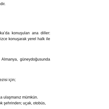
dir.
ka’da konuşulan ana diller:
izce konuşarak yerel halk ile
da Almanya, güneydoğusunda
zisi için;
ına ulaşmanız mümkün.
ok şehrinden; uçak, otobüs,