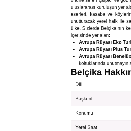
önüne seren çarpıcı ve göz al
uluslararası kuruluşun yer al
eserleri, kasaba ve köyleri
unutturacak yerel halk ile s
ülke. Sizlerde Belçika’nın k
içerisinde yer alan:
Avrupa Rüyası Eko Turl
Avrupa Rüyası Plus Tur
Avrupa Rüyası Benelüx 
koltuklarında unutmayınız
Belçika Hakkı
Dili
Başkenti
Konumu
Yerel Saat