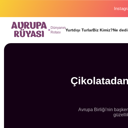
2026 tu
Dünyanın
Yurtdışı Turlar
Biz Kimiz?
Ne dedi
Rotası
Çikolatadan
Avrupa Birliği'nin başkent
güzelli