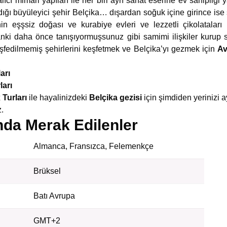
ıcı mimari yapıları ile her biri ayrı sanat eserine ev sahipliği
dığı büyüleyici şehir Belçika… dışardan soğuk içine girince ise ş
nin eşşsiz doğası ve kurabiye evleri ve lezzetli çikolataları
anki daha önce tanışıyormuşsunuz gibi samimi ilişkiler kurup 
eşfedilmemiş şehirlerini keşfetmek ve Belçika’yı gezmek için
Av
arı
ları
Turları
ile hayalinizdeki
Belçika gezisi
için şimdiden yerinizi 
.
nda Merak Edilenler
Almanca, Fransızca, Felemenkçe
Brüksel
Batı Avrupa
GMT+2