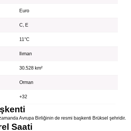
Euro
C, E
11°C
Ilıman
30.528 km²
Orman
+32
şkenti
zamanda Avrupa Birliğinin de resmi başkenti Brüksel şehridir.
rel Saati