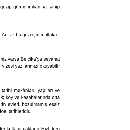
r gezip görme imkânına sahip
ız. Ancak bu gezi için mutlaka
eniz varsa Belçika’ya seyahat
izesi yazılarımızı okuyabilir
tarihi mekânları, yapıları ve
ak; köy ve kasabalarında orta
rin evleri, bozulmamış eşsiz
el tarihleridir.
er kullanılmaktadır. Hızlı tren