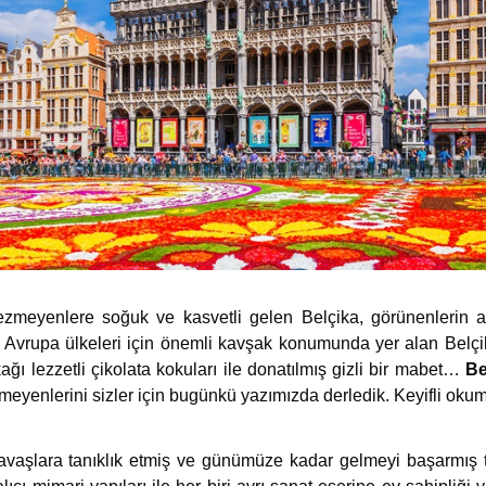
zmeyenlere soğuk ve kasvetli gelen Belçika, görünenlerin ak
e Avrupa ülkeleri için önemli kavşak konumunda yer alan Belçi
ğı lezzetli çikolata kokuları ile donatılmış gizli bir mabet…
Be
inmeyenlerini sizler için bugünkü yazımızda derledik. Keyifli ok
 savaşlara tanıklık etmiş ve günümüze kadar gelmeyi başarmış tar