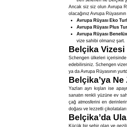
Ancak siz siz olun Avrupa R
olacağınız Avrupa Rüyasını
Avrupa Rüyası Eko Turl
Avrupa Rüyası Plus Tur
Avrupa Rüyası Benelüx
vize sahibi olmanız şart.
Belçika Vizesi 
Schengen ülkeleri içerisinde
edebilirsiniz. Schengen vize
ya da Avrupa Rüyasının yurtd
Belçika’ya Ne
Yazları ayrı kışları ise apa
sanatın renkli yüzüne ev sah
çağ atmosferini en derinler
doğası ve lezzetli çikolataları
Belçika’da Ula
Küçük bir şehir olan ve gezilm