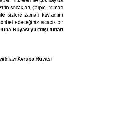
 yapan müzeleri ile çok sayıda
irin sokakları, çarpıcı mimari
 ile sizlere zaman kavramını
sohbet edeceğiniz sıcacık bir
rupa Rüyası yurtdışı turları
ayırtmayı
Avrupa Rüyası