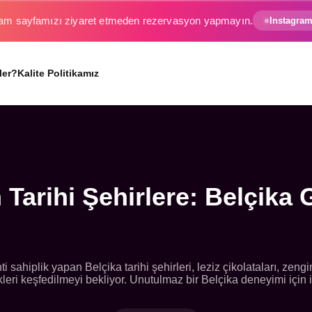
Instagram
rlarımız başladı hemen canlı takip edin.
ler?
Kalite Politikamız
 Tarihi Şehirlere: Belçika 
i sahiplik yapan Belçika tarihi şehirleri, leziz çikolataları, zengi
kleri keşfedilmeyi bekliyor. Unutulmaz bir Belçika deneyimi için i