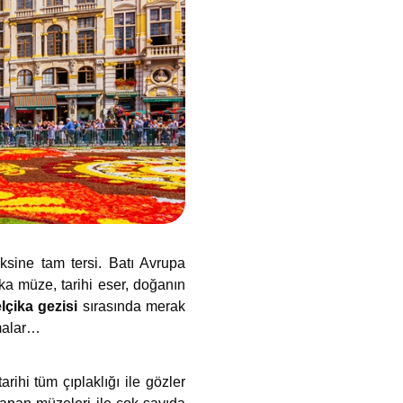
sine tam tersi. Batı Avrupa
ka müze, tarihi eser, doğanın
lçika gezisi
sırasında merak
umalar…
ihi tüm çıplaklığı ile gözler