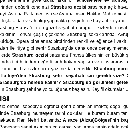
pa şehirlerine göre daha farklı bir atmosferlere ev sahipli
rinden değerli kendinizi
Strasburg gezisi
sırasında açık hava
eyi, Avrupa Parlamentosu ve Avrupa İnsan Hakları Mahkemesi, A
ruluşlara da ev sahipliği yapmakta gezginlerde hayranlık uyandır
Strasburg Fransa’nın en güzel seyahat durağıdır. Sizlerde masal
aldırımlı envaı çeşit çiçeklerle Strasburg sokaklarında; Avru
 bulduğu Opera binalarına; birbirinden renkli ve eğlenceli vaki
ları ile rüya gibi şehir Strasburg’da daha önce deneyimlemedi
zlerde
Strasburg gezisi
sırasında Fransa ülkesinin en büyük şe
deki birbirinden değerli tarih kokan yapıları ve uluslararası k
onuları biz sizler için yazımızda derledik.
Strasburg nere
?
Türkiye’den Strasburg şehri seyahati için gerekli vize?
? Srasburg’da nerede kalınır? Strasburg’da görülmesi gere
inin Strasburg şehrine yolculuğumuz başlasın. Keyifli okumalar
isi
la olması sebebiyle öğrenci şehri olarak anılmakta; doğal güz
inde Strasburg muhteşem tarihi dokuları ile buram buram tari
aktadır. Ren Nehri batısında;
Alsace (Alzas)Bölgesi’nin ba
Rönesans sanat akımının en çarpıcı yapılarına sahip adeta a