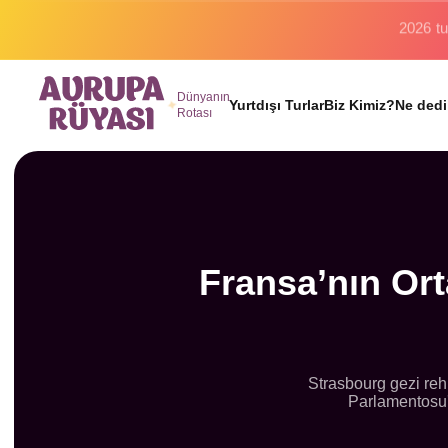
Binlerc
Dünyanın
Yurtdışı Turlar
Biz Kimiz?
Ne dedi
Rotası
Fransa’nın Or
Strasbourg gezi rehb
Parlamentosu'n