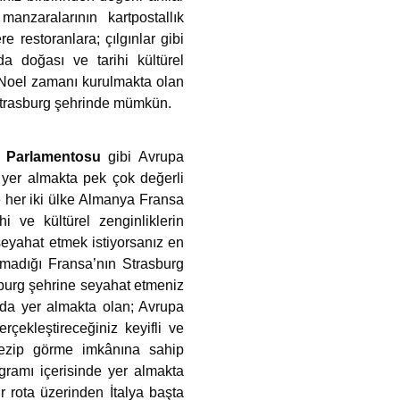
anzaralarının kartpostallık
re restoranlara; çılgınlar gibi
da doğası ve tarihi kültürel
lı Noel zamanı kurulmakta olan
z Strasburg şehrinde mümkün.
 Parlamentosu
gibi Avrupa
e yer almakta pek çok değerli
e her iki ülke Almanya Fransa
i ve kültürel zenginliklerin
seyahat etmek istiyorsanız en
unmadığı Fransa’nın Strasburg
burg şehrine seyahat etmeniz
nda yer almakta olan; Avrupa
çekleştireceğiniz keyifli ve
 gezip görme imkânına sahip
ogramı içerisinde yer almakta
 rota üzerinden İtalya başta