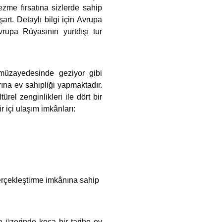
zme fırsatına sizlerde sahip
art. Detaylı bilgi için Avrupa
vrupa Rüyasının yurtdışı tur
müzayedesinde geziyor gibi
ına ev sahipliği yapmaktadır.
el zenginlikleri ile dört bir
 içi ulaşım imkânları:
gerçekleştirme imkânına sahip
a üzerinde koca bir tarihe ev