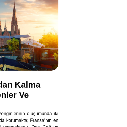
ğdan Kalma
nler Ve
zenginlerinin oluşumunda iki
tında korumakta; Fransa’nın en