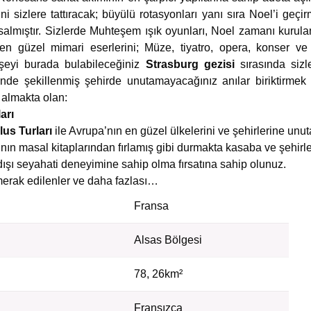
ini sizlere tattıracak; büyülü rotasyonları yanı sıra Noel’i geçi
almıştır. Sizlerde Muhteşem ışık oyunları, Noel zamanı kurulan 
n güzel mimari eserlerini; Müze, tiyatro, opera, konser ve fe
 şeyi burada bulabileceğiniz
Strasburg gezisi
sırasında siz
nde şekillenmiş şehirde unutamayacağınız anılar biriktirmek i
 almakta olan:
arı
lus Turları
ile Avrupa’nın en güzel ülkelerini ve şehirlerine u
’nın masal kitaplarından fırlamış gibi durmakta kasaba ve şehir
ışı seyahati deneyimine sahip olma fırsatına sahip olunuz.
erak edilenler ve daha fazlası…
Fransa
Alsas Bölgesi
78, 26km²
Fransızca