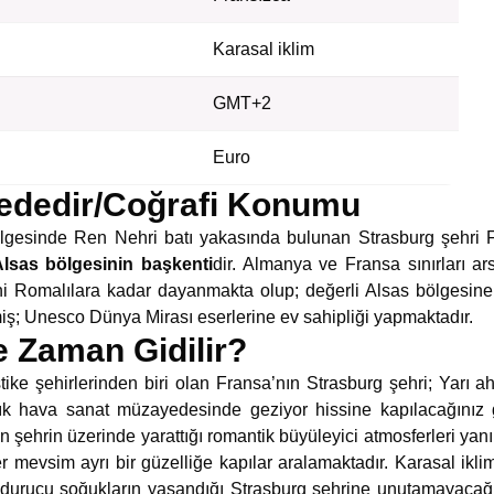
Karasal iklim
GMT+2
Euro
ededir/Coğrafi Konumu
ölgesinde Ren Nehri batı yakasında bulunan Strasburg şehri F
lsas bölgesinin başkenti
dir. Almanya ve Fransa sınırları a
ihi Romalılara kadar dayanmakta olup; değerli Alsas bölgesine
miş; Unesco Dünya Mirası eserlerine ev sahipliği yapmaktadır.
e Zaman Gidilir?
tike şehirlerinden biri olan Fransa’nın Strasburg şehri; Yarı ah
ık hava sanat müzayedesinde geziyor hissine kapılacağınız 
in şehrin üzerinde yarattığı romantik büyüleyici atmosferleri yanı
her mevsim ayrı bir güzelliğe kapılar aralamaktadır. Karasal ikli
urucu soğukların yaşandığı Strasburg şehrine unutamayacağını