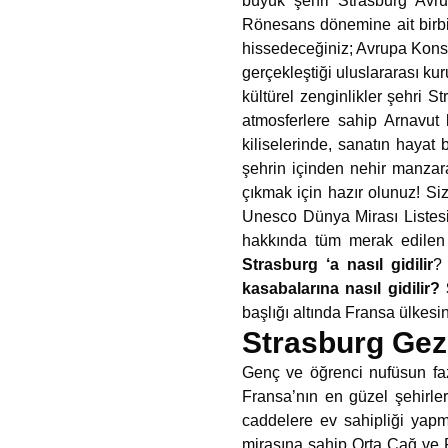
büyük şehri Strasburg Avru
Rönesans dönemine ait birbi
hissedeceğiniz; Avrupa Kons
gerçekleştiği uluslararası ku
kültürel zenginlikler şehri 
atmosferlere sahip Arnavut k
kiliselerinde, sanatın hayat
şehrin içinden nehir manzara
çıkmak için hazır olunuz! Si
Unesco Dünya Mirası Listesi’n
hakkında tüm merak edilen k
Strasburg ‘a nasıl gidilir
kasabalarına nasıl gidilir
başlığı altında Fransa ülkes
Strasburg Gez
Genç ve öğrenci nufüsun faz
Fransa’nın en güzel şehirler
caddelere ev sahipliği yapm
mirasına sahip Orta Çağ ve 