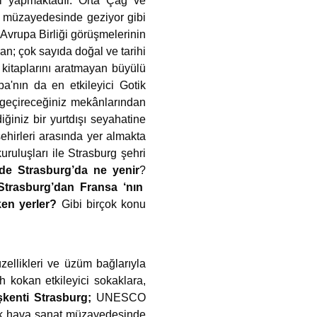
ği yapmaktadır. Orta Çağ ve
 müzayedesinde geziyor gibi
vrupa Birliği görüşmelerinin
an; çok sayıda doğal ve tarihi
 kitaplarını aratmayan büyülü
pa'nın da en etkileyici Gotik
t geçireceğiniz mekânlarından
ğiniz bir yurtdışı seyahatine
hirleri arasında yer almakta
uruluşları ile Strasburg şehri
de Strasburg’da ne yenir
?
Strasburg’dan Fransa ‘nın
ken yerler?
Gibi birçok konu
…
ellikleri ve üzüm bağlarıyla
h kokan etkileyici sokaklara,
şkenti Strasburg;
UNESCO
çık hava sanat müzayedesinde