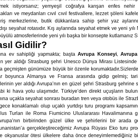
tmek istiyorsanız; yemyeşil coğrafya karışan enfes nehir m
akları ve meydanları cıvıl cıvıl festivallere, lezzet şöleni kafele
eriş merkezlerine, butik dükkanlara sahip şehir yaz ayların
urtdışı seyahat rotasıdır. Kış aylarında seyahat etmek ve yeni yı
n büyülü atmosferlerinde yeni yılı başka bir konsepte kutlamanı
sıl Gidilir?
ına ev sahipliği yapmakta; başta
Avrupa Konseyi
,
Avrupa
nın yer aldığı Strasburg şehri Unesco Dünya Mirası Listesind
nda geçmişten günümüze büyük bir özenle korumaktadır.Sizlerd
lar boyunca Almanya ve Fransa arasında gidip gelmiş; tarih
lerinin yer aldığı Avrupa’nın en güzel şehri Strasburg şehrine 
abi ki hava yolu ulaşımıdır. Türkiye’den direkt uçuşların bul
ına uçakla seyahat sonrası buradan tren veya otobüs ile Straz
ece konaklamalı olup uçaklı yurtdışı turu programı kapsamı
s Turları ile Roma Fiumicino Uluslararası Havalimanına ger
vrupa’nın birbirinden güzel ülke ve şehirlerini bir arada
 Yunanistan’a gerçekleştireceğimiz Avrupa Rüyası Eko turu pr
le okyanuslar ötesi ülkelere daha önce deneyimlemediğiniz bir