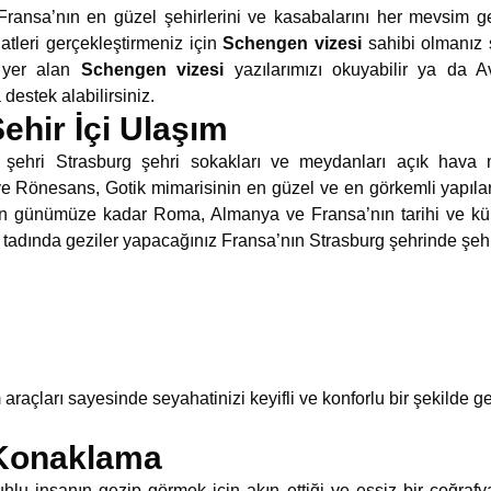
ransa’nın en güzel şehirlerini ve kasabalarını her mevsim ge
atleri gerçekleştirmeniz için
Schengen vizesi
sahibi olmanız ş
 yer alan
Schengen vizesi
yazılarımızı okuyabilir ya da A
estek alabilirsiniz.
ehir İçi Ulaşım
 şehri Strasburg şehri sokakları ve meydanları açık hava 
e Rönesans, Gotik mimarisinin en güzel ve en görkemli yapılar
 günümüze kadar Roma, Almanya ve Fransa’nın tarihi ve kültür
l tadında geziler yapacağınız Fransa’nın Strasburg şehrinde şehir
 araçları sayesinde seyahatinizi keyifli ve konforlu bir şekilde 
 Konaklama
uhlu insanın gezip görmek için akın ettiği ve eşsiz bir coğrafy