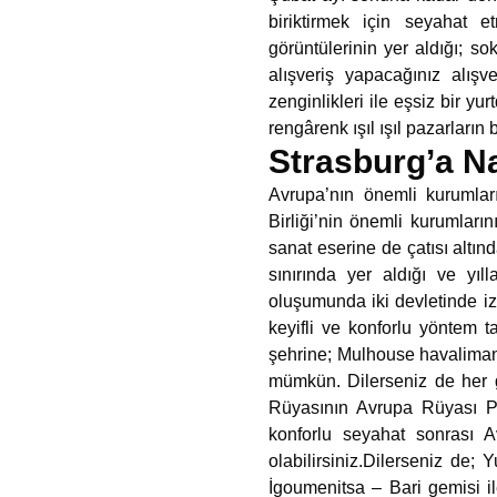
biriktirmek için seyahat e
görüntülerinin yer aldığı; sok
alışveriş yapacağınız alışv
zenginlikleri ile eşsiz bir y
rengârenk ışıl ışıl pazarları
Strasburg’a Na
Avrupa’nın önemli kurumlar
Birliği’nin önemli kurumları
sanat eserine de çatısı altı
sınırında yer aldığı ve yıl
oluşumunda iki devletinde iz
keyifli ve konforlu yöntem t
şehrine; Mulhouse havaliman
mümkün. Dilerseniz de her g
Rüyasının Avrupa Rüyası Plu
konforlu seyahat sonrası A
olabilirsiniz.Dilerseniz de;
İgoumenitsa – Bari gemisi i