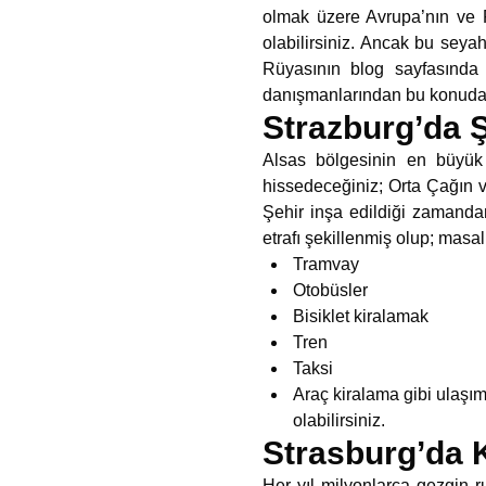
olmak üzere Avrupa’nın ve F
olabilirsiniz. Ancak bu seyah
Rüyasının blog sayfasında
danışmanlarından bu konuda d
Strazburg’da Ş
Alsas bölgesinin en büyük
hissedeceğiniz; Orta Çağın v
Şehir inşa edildiği zamandan
etrafı şekillenmiş olup; masa
Tramvay
Otobüsler
Bisiklet kiralamak
Tren
Taksi
Araç kiralama gibi ulaşım
olabilirsiniz.
Strasburg’da
Her yıl milyonlarca gezgin r