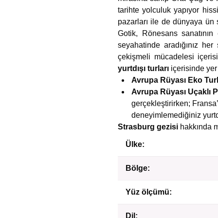
tarihte yolculuk yapıyor hiss
pazarları ile de dünyaya ün s
Gotik, Rönesans sanatının e
seyahatinde aradığınız her
çekişmeli mücadelesi içerisi
yurtdışı turları
içerisinde yer
Avrupa Rüyası Eko Turl
Avrupa Rüyası Uçaklı P
gerçekleştirirken; Fransa
deneyimlemediğiniz yurtd
Strasburg gezisi
hakkında m
Ülke:
Bölge:
Yüz ölçümü:
Dil: