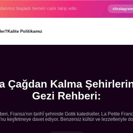
e gezginin hayali gerçek oluyor.
Instagram
ler?
Kalite Politikamız
ta Çağdan Kalma Şehirleri
Gezi Rehberi:
eri, Fransa'nın tarihî şehrinde Gotik katedraller, La Petite Fra
u keşfetmeye davet ediyor. Benzersiz kültür ve lezzetleriyle do