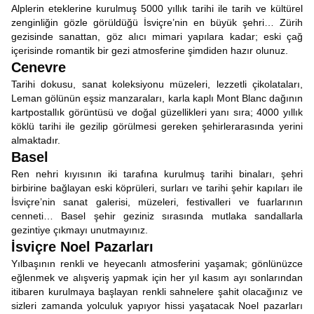
Alplerin eteklerine kurulmuş 5000 yıllık tarihi ile tarih ve kültürel
zenginliğin gözle görüldüğü İsviçre’nin en büyük şehri… Zürih
gezisinde sanattan, göz alıcı mimari yapılara kadar; eski çağ
içerisinde romantik bir gezi atmosferine şimdiden hazır olunuz.
Cenevre
Tarihi dokusu, sanat koleksiyonu müzeleri, lezzetli çikolataları,
Leman gölünün eşsiz manzaraları, karla kaplı Mont Blanc dağının
kartpostallık görüntüsü ve doğal güzellikleri yanı sıra; 4000 yıllık
köklü tarihi ile gezilip görülmesi gereken şehirlerarasında yerini
almaktadır.
Basel
Ren nehri kıyısının iki tarafına kurulmuş tarihi binaları, şehri
birbirine bağlayan eski köprüleri, surları ve tarihi şehir kapıları ile
İsviçre’nin sanat galerisi, müzeleri, festivalleri ve fuarlarının
cenneti… Basel şehir geziniz sırasında mutlaka sandallarla
gezintiye çıkmayı unutmayınız.
İsviçre Noel Pazarları
Yılbaşının renkli ve heyecanlı atmosferini yaşamak; gönlünüzce
eğlenmek ve alışveriş yapmak için her yıl kasım ayı sonlarından
itibaren kurulmaya başlayan renkli sahnelere şahit olacağınız ve
sizleri zamanda yolculuk yapıyor hissi yaşatacak Noel pazarları