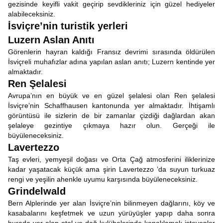
gezisinde keyifli vakit geçirip sevdikleriniz için güzel hediyeler
alabileceksiniz.
İsviçre’nin turistik yerleri
Luzern Aslan Anıtı
Görenlerin hayran kaldığı Fransız devrimi sırasında öldürülen
İsviçreli muhafızlar adına yapılan aslan anıtı; Luzern kentinde yer
almaktadır.
Ren Şelalesi
Avrupa’nın en büyük ve en güzel şelalesi olan Ren şelalesi
İsviçre’nin Schaffhausen kantonunda yer almaktadır. İhtişamlı
görüntüsü ile sizlerin de bir zamanlar çizdiği dağlardan akan
şelaleye gezintiye çıkmaya hazır olun. Gerçeği ile
büyüleneceksiniz.
Lavertezzo
Taş evleri, yemyeşil doğası ve Orta Çağ atmosferini iliklerinize
kadar yaşatacak küçük ama şirin Lavertezzo ’da suyun turkuaz
rengi ve yeşilin ahenkle uyumu karşısında büyüleneceksiniz.
Grindelwald
Bern Alplerinde yer alan İsviçre’nin bilinmeyen dağlarını, köy ve
kasabalarını keşfetmek ve uzun yürüyüşler yapıp daha sonra