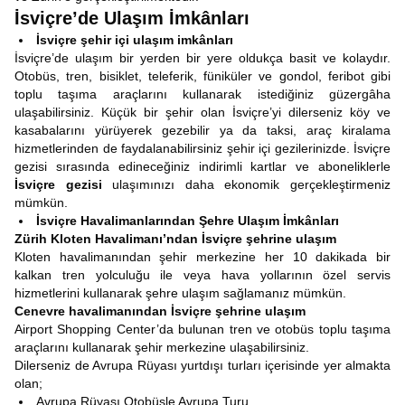
İsviçre’de Ulaşım İmkânları
İsviçre şehir içi ulaşım imkânları
İsviçre’de ulaşım bir yerden bir yere oldukça basit ve kolaydır.
Otobüs, tren, bisiklet, teleferik, füniküler ve gondol, feribot gibi
toplu taşıma araçlarını kullanarak istediğiniz güzergâha
ulaşabilirsiniz. Küçük bir şehir olan İsviçre’yi dilerseniz köy ve
kasabalarını yürüyerek gezebilir ya da taksi, araç kiralama
hizmetlerinden de faydalanabilirsiniz şehir içi gezilerinizde. İsviçre
gezisi sırasında edineceğiniz indirimli kartlar ve aboneliklerle
İsviçre gezisi
ulaşımınızı daha ekonomik gerçekleştirmeniz
mümkün.
İsviçre Havalimanlarından Şehre Ulaşım İmkânları
Zürih Kloten Havalimanı’ndan İsviçre şehrine ulaşım
Kloten havalimanından şehir merkezine her 10 dakikada bir
kalkan tren yolculuğu ile veya hava yollarının özel servis
hizmetlerini kullanarak şehre ulaşım sağlamanız mümkün.
Cenevre havalimanından İsviçre şehrine ulaşım
Airport Shopping Center’da bulunan tren ve otobüs toplu taşıma
araçlarını kullanarak şehir merkezine ulaşabilirsiniz.
Dilerseniz de Avrupa Rüyası yurtdışı turları içerisinde yer almakta
olan;
Avrupa Rüyası Otobüsle Avrupa Turu