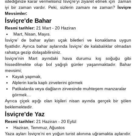
istediğinize karar vermelisiniz İsviçre'yi ziyaret etmek için zaman
iyi bir zaman vardır. Peki, sizlerin zamanı ne zaman?
İsviçre
Mevsimler:
İsviçre'de Bahar
Resmi tarihler:
21 Mart - 20 Haziran
Mart, Nisan, Mayıs.
İsviçre’ de bahar ayları uçak biletleri ve konaklama uygun
fiyatlıdır. Ayrıca bahar aylarında İsviçre’ de kalabalıklar olmadan
rahatça gezip dolaşabilirsiniz.
İsviçre'nin Mart ayındaki hava durumu kış soğuğu gibi
hissedilmekte olup bol yağışlı günler yaşanmaktadır. Bahar
mevsimi;
Kayak yapmak,
Alplerin karla kaplı zirvelerini görmek
Patikalarda veya dağların zirvesinde muhteşem manzaralar
görmek…
Ayrıca çiçek aşığı olan kişileri nisan ayında gerçek bir şölen
beklemektedir.
İsviçre'de Yaz
Resmi tarihler:
21 Haziran - 20 Eylül
Haziran, Temmuz, Ağustos
Yaza ayları İsviçre’ni en yoğun turist akınına uğramakta aylarıdır.