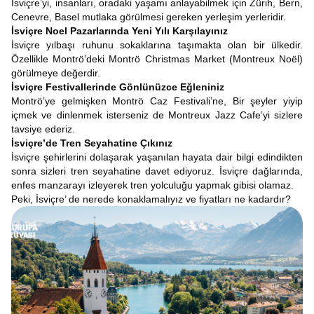
İsviçre’yi, insanları, oradaki yaşamı anlayabilmek için Zürih, Bern,
Cenevre, Basel mutlaka görülmesi gereken yerleşim yerleridir.
İsviçre Noel Pazarlarında Yeni Yılı Karşılayınız
İsviçre yılbaşı ruhunu sokaklarına taşımakta olan bir ülkedir.
Özellikle Montrö’deki Montrö Christmas Market (Montreux Noël)
görülmeye değerdir.
İsviçre Festivallerinde Gönlünüzce Eğleniniz
Montrö’ye gelmişken Montrö Caz Festivali’ne, Bir şeyler yiyip
içmek ve dinlenmek isterseniz de Montreux Jazz Cafe’yi sizlere
tavsiye ederiz.
İsviçre’de Tren Seyahatine Çıkınız
İsviçre şehirlerini dolaşarak yaşanılan hayata dair bilgi edindikten
sonra sizleri tren seyahatine davet ediyoruz. İsviçre dağlarında,
enfes manzarayı izleyerek tren yolculuğu yapmak gibisi olamaz.
Peki, İsviçre’ de nerede konaklamalıyız ve fiyatları ne kadardır?