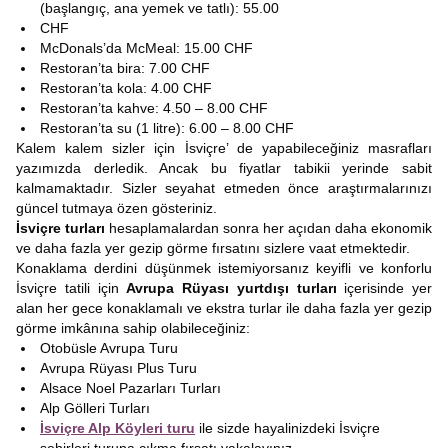
(başlangıç, ana yemek ve tatlı): 55.00
CHF
McDonals’da McMeal: 15.00 CHF
Restoran’ta bira: 7.00 CHF
Restoran’ta kola: 4.00 CHF
Restoran’ta kahve: 4.50 – 8.00 CHF
Restoran’ta su (1 litre): 6.00 – 8.00 CHF
Kalem kalem sizler için İsviçre’ de yapabileceğiniz masrafları
yazımızda derledik. Ancak bu fiyatlar tabikii yerinde sabit
kalmamaktadır. Sizler seyahat etmeden önce araştırmalarınızı
güncel tutmaya özen gösteriniz.
İsviçre turları
hesaplamalardan sonra her açıdan daha ekonomik
ve daha fazla yer gezip görme fırsatını sizlere vaat etmektedir.
Konaklama derdini düşünmek istemiyorsanız keyifli ve konforlu
İsviçre tatili için
Avrupa Rüyası yurtdışı turları
içerisinde yer
alan her gece konaklamalı ve ekstra turlar ile daha fazla yer gezip
görme imkânına sahip olabileceğiniz:
Otobüsle Avrupa Turu
Avrupa Rüyası Plus Turu
Alsace Noel Pazarları Turları
Alp Gölleri Turları
İsviçre Alp Köyleri turu
ile sizde hayalinizdeki İsviçre