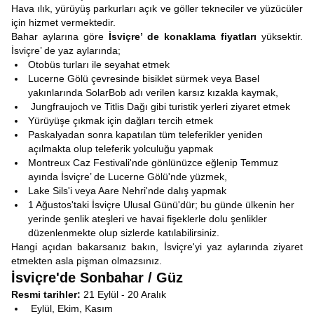
Hava ılık, yürüyüş parkurları açık ve göller tekneciler ve yüzücüler
için hizmet vermektedir.
Bahar aylarına göre
İsviçre’ de konaklama fiyatları
yüksektir.
İsviçre’ de yaz aylarında;
Otobüs turları ile seyahat etmek
Lucerne Gölü çevresinde bisiklet sürmek veya Basel
yakınlarında SolarBob adı verilen karsız kızakla kaymak,
Jungfraujoch ve Titlis Dağı gibi turistik yerleri ziyaret etmek
Yürüyüşe çıkmak için dağları tercih etmek
Paskalyadan sonra kapatılan tüm teleferikler yeniden
açılmakta olup teleferik yolculuğu yapmak
Montreux Caz Festivali'nde gönlünüzce eğlenip Temmuz
ayında İsviçre’ de Lucerne Gölü'nde yüzmek,
Lake Sils'i veya Aare Nehri'nde dalış yapmak
1 Ağustos'taki İsviçre Ulusal Günü'dür; bu günde ülkenin her
yerinde şenlik ateşleri ve havai fişeklerle dolu şenlikler
düzenlenmekte olup sizlerde katılabilirsiniz.
Hangi açıdan bakarsanız bakın, İsviçre'yi yaz aylarında ziyaret
etmekten asla pişman olmazsınız.
İsviçre'de Sonbahar / Güz
Resmi tarihler:
21 Eylül - 20 Aralık
Eylül, Ekim, Kasım