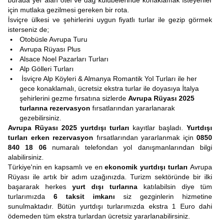
burada yer alan otel ve dağ kulübelerinde konaklamak isteyenler
için mutlaka gezilmesi gereken bir rota.
İsviçre ülkesi ve şehirlerini uygun fiyatlı turlar ile gezip görmek
isterseniz de;
Otobüsle Avrupa Turu
Avrupa Rüyası Plus
Alsace Noel Pazarları Turları
Alp Gölleri Turları
İsviçre Alp Köyleri & Almanya Romantik Yol Turları ile her
gece konaklamalı, ücretsiz ekstra turlar ile doyasıya İtalya
şehirlerini gezme fırsatına sizlerde
Avrupa Rüyası
2025
turlarına rezervasyon
fırsatlarından yararlanarak
gezebilirsiniz.
Avrupa Rüyası 2025 yurtdışı turları
kayıtlar başladı.
Yurtdışı
turları erken rezervasyon
fırsatlarından yararlanmak için
0850
840 18 06
numaralı telefondan yol danışmanlarından bilgi
alabilirsiniz.
Türkiye'nin en kapsamlı ve en
ekonomik yurtdışı turları
Avrupa
Rüyası ile artık bir adım uzağınızda. Turizm sektöründe bir ilki
başararak herkes
yurt dışı turlarına
katılabilsin diye tüm
turlarımızda
6 taksit imkanı
siz gezginlerin hizmetine
sunulmaktadır. Bütün yurtdışı turlarımızda ekstra 1 Euro dahi
ödemeden tüm ekstra turlardan ücretsiz yararlanabilirsiniz.