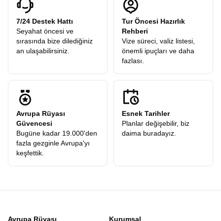
7/24 Destek Hattı
Tur Öncesi Hazırlık
Seyahat öncesi ve
Rehberi
sırasında bize dilediğiniz
Vize süreci, valiz listesi,
an ulaşabilirsiniz.
önemli ipuçları ve daha
fazlası.
Avrupa Rüyası
Esnek Tarihler
Güvencesi
Planlar değişebilir, biz
Bugüne kadar 19.000'den
daima buradayız.
fazla gezginle Avrupa'yı
keşfettik.
Avrupa Rüyası
Kurumsal