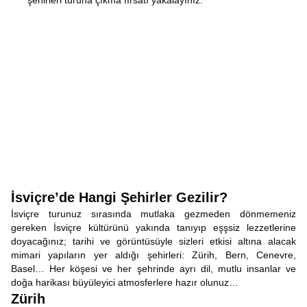
şehirleri turuna çıkma fırsatı yakalayınız.
İsviçre’de Hangi Şehirler Gezilir?
İsviçre turunuz sırasında mutlaka gezmeden dönmemeniz
gereken İsviçre kültürünü yakında tanıyıp eşşsiz lezzetlerine
doyacağınız; tarihi ve görüntüsüyle sizleri etkisi altına alacak
mimari yapıların yer aldığı şehirleri: Zürih, Bern, Cenevre,
Basel… Her köşesi ve her şehrinde ayrı dil, mutlu insanlar ve
doğa harikası büyüleyici atmosferlere hazır olunuz…
Zürih