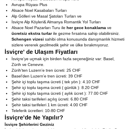
Avrupa Rüyası Plus
Alsace Noel Kasabaları Turları
Alp Gölleri ve Masal Şatoları Turları ve
İsviçre Alp Köyleri& Almanya Romantik Yol Turları
Alsace Noel Pazarları Turu ile
her gece konaklama
ve
ücretsiz ekstra turlar
ile gezme fırsatına sahip olabilirsiniz.
Schengen vizesi
sahibi olma konusunda danışmanlık hizmeti
sizlere vererek gezilmedik şehir ve ülke bırakmıyoruz.
İsviçre’ de
Ulaşım Fiyatları
İsviçre’ye uçmak için birden fazla seçeneğiniz var: Basel,
Zürih ve Cenevre.
Zürih’ten Luzern’e tren ücreti: 25 CHF
Basel’den Luzern’e tren ücreti: 39 CHF
Şehir içi toplu taşıma ücreti ( tek yön ): 4.10 CHF
Şehir içi toplu taşıma ücreti ( günlük ): 8.20 CHF
Şehir içi toplu taşıma ücreti ( aylık ücret ): 77.00 CHF
Şehir taksi tarifeleri açılış ücreti: 6.80 CHF
Şehir taksi tarifeleri 1 km ücreti: 4.00 CHF
Teleferik ücretleri: 10-80 CHF
İsviçre’de Ne Yapılır?
İsviçre Şehirlerini Geziniz