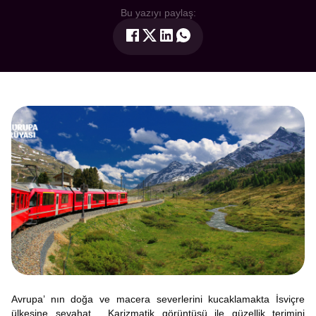
Bu yazıyı paylaş:
Avrupa’ nın doğa ve macera severlerini kucaklamakta İsviçre
ülkesine seyahat… Karizmatik görüntüsü ile güzellik terimini