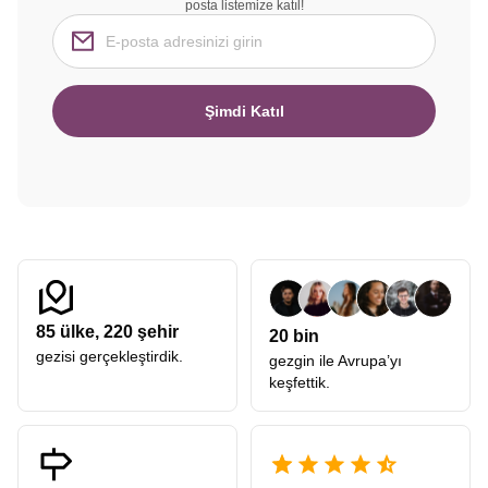
posta listemize katıl!
Şimdi Katıl
85
ülke,
220
şehir
20 bin
gezisi gerçekleştirdik.
gezgin ile Avrupa’yı
keşfettik.