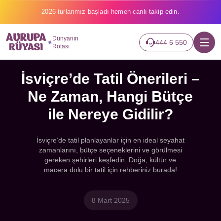
2026 turlarımız başladı hemen canlı takip edin.
Dünyanın
444 6 550
Rotası
İsviçre’de Tatil Önerileri –
Ne Zaman, Hangi Bütçe
ile Nereye Gidilir?
İsviçre’de tatil planlayanlar için en ideal seyahat
zamanlarını, bütçe seçeneklerini ve görülmesi
gereken şehirleri keşfedin. Doğa, kültür ve
macera dolu bir tatil için rehberiniz burada!
8 Mart 2025