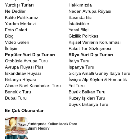
Yurtdışı Turları
Hakkımızda
Ne Dediler
Neden Avrupa Rüyası
Kalite Politikamız
Basında Biz
Yardım Merkezi
İstatistikler
Foto Galeri
Yasal Bilgi
Blog
Gizlilik Politikası
Video Galeri
Kişisel Verilerin Korunması
İletişim
Paket Tur Sözleşmesi
Popüler Yurt Dışı Turları
Rüya Yurt Dışı Turları
Otobüsle Avrupa Turu
İtalya Turu
Avrupa Rüyası Plus
İspanya Turu
İskandinav Rüyası
Sicilya Amalfi Güney İtalya Turu
Britanya Rüyası
İsviçre Alp Köyleri & Romantik
Alsace Noel Kasabaları Turu
Yol Turu
Benelüx Turu
Büyük Balkan Turu
Dubai Turu
Kuzey Işıkları Turu
Büyük Britanya Turu
En Çok Okunanlar
Yurtdışında Kullanılacak Para
Birimi Nedir?