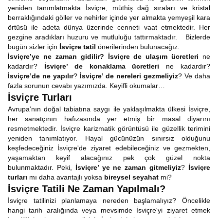
yeniden tanımlatmakta İsviçre, müthiş dağ sıraları ve kristal
berraklığındaki göller ve nehirler içinde yer almakta yemyeşil kara
örtüsü ile adeta dünya üzerinde cenneti vaat etmektedir. Her
gezgine aradıkları huzuru ve mutluluğu tattırmaktadır. Bizlerde
bugün sizler için
İsviçre tatil
önerilerinden bulunacağız.
İsviçre’ye ne zaman gidilir?
İsviçre de ulaşım ücretleri
ne
kadardır?
İsviçre’ de konaklama ücretleri
ne kadardır?
İsviçre’de ne yapılır
?
İsviçre’ de nereleri gezmeliyiz
? Ve daha
fazla sorunun cevabı yazımızda. Keyifli okumalar…
İsviçre Turları
Avrupa’nın doğal tabiatına saygı ile yaklaşılmakta ülkesi İsviçre,
her sanatçının hafızasında yer etmiş bir masal diyarını
resmetmektedir. İsviçre karizmatik görüntüsü ile güzellik terimini
yeniden tanımlatıyor. Hayal gücünüzün sınırsız olduğunu
keşfedeceğiniz İsviçre'de ziyaret edebileceğiniz ve gezmekten,
yaşamaktan keyif alacağınız pek çok güzel nokta
bulunmaktadır. Peki,
İsviçre’ ye ne zaman gitmeliyiz
?
İsviçre
turları
mı daha avantajlı yoksa
bireysel seyahat
mi?
İsviçre Tatili Ne Zaman Yapılmalı?
İsviçre tatilinizi planlamaya nereden başlamalıyız? Öncelikle
hangi tarih aralığında veya mevsimde İsviçre'yi ziyaret etmek