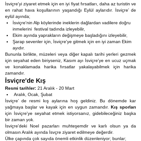
İsviçre'yi ziyaret etmek için en iyi fiyat fırsatları, daha az turistin ve
en rahat hava koşullarının yaşandığı Eylül aylarıdır. İsviçre’ de
eylül ayında;
İsviçre'nin Alp köylerinde ineklerin dağlardan vadilere doğru
inmelerini festival tadında izleyebilir,
Ekim ayında yaprakların değişmeye başladığını izleyebilir,
Şarap sevenler için, İsviçre'ye gitmek için en iyi zaman Ekim
ayıdır.
Bununla birlikte, müzeleri veya diğer kapalı tarihi yerleri gezmek
için seyahat eden biriyseniz, Kasım ayı İsviçre'ye en ucuz uçmak
ve konaklamada harika fırsatlar yakalayabilmek için harika
zamandır.
İsviçre'de Kış
Resmi tarihler:
21 Aralık - 20 Mart
Aralık, Ocak, Şubat
İsviçre’ de resmi kış aylarına hoş geldiniz. Bu dönemde kar
yağmaya başlar ve kayak için en uygun zamandır.
Kış sporları
için İsviçre'ye seyahat etmek istiyorsanız, gidebileceğiniz başka
bir zaman yok.
İsviçre'deki Noel pazarları muhteşemdir ve karlı olsun ya da
olmasın Aralık ayında İsvçre ziyaret edilmeye değerdir.
Ülke çapında çok sayıda önemli etkinlik düzenleniyor; bunlar;