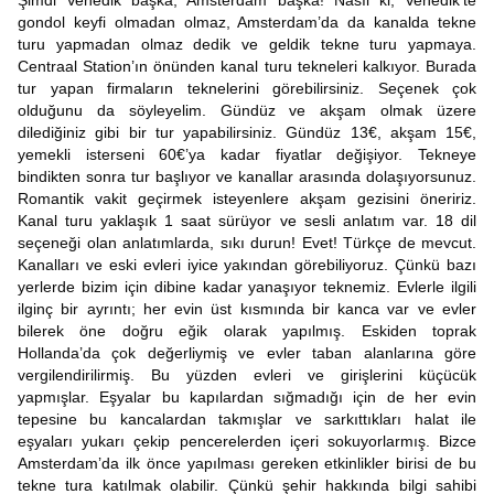
Şimdi Venedik başka, Amsterdam başka! Nasıl ki; Venedik’te
gondol keyfi olmadan olmaz, Amsterdam’da da kanalda tekne
turu yapmadan olmaz dedik ve geldik tekne turu yapmaya.
Centraal Station’ın önünden kanal turu tekneleri kalkıyor. Burada
tur yapan firmaların teknelerini görebilirsiniz. Seçenek çok
olduğunu da söyleyelim. Gündüz ve akşam olmak üzere
dilediğiniz gibi bir tur yapabilirsiniz. Gündüz 13€, akşam 15€,
yemekli isterseni 60€’ya kadar fiyatlar değişiyor. Tekneye
bindikten sonra tur başlıyor ve kanallar arasında dolaşıyorsunuz.
Romantik vakit geçirmek isteyenlere akşam gezisini öneririz.
Kanal turu yaklaşık 1 saat sürüyor ve sesli anlatım var. 18 dil
seçeneği olan anlatımlarda, sıkı durun! Evet! Türkçe de mevcut.
Kanalları ve eski evleri iyice yakından görebiliyoruz. Çünkü bazı
yerlerde bizim için dibine kadar yanaşıyor teknemiz. Evlerle ilgili
ilginç bir ayrıntı; her evin üst kısmında bir kanca var ve evler
bilerek öne doğru eğik olarak yapılmış. Eskiden toprak
Hollanda’da çok değerliymiş ve evler taban alanlarına göre
vergilendirilirmiş. Bu yüzden evleri ve girişlerini küçücük
yapmışlar. Eşyalar bu kapılardan sığmadığı için de her evin
tepesine bu kancalardan takmışlar ve sarkıttıkları halat ile
eşyaları yukarı çekip pencerelerden içeri sokuyorlarmış. Bizce
Amsterdam’da ilk önce yapılması gereken etkinlikler birisi de bu
tekne tura katılmak olabilir. Çünkü şehir hakkında bilgi sahibi