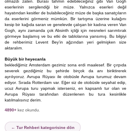
olmazdı zaten. Burası tahmin edebileceğiniz gibi Van Gogh
eserlerinin sergilendiği bir müze. Yalnızca eserleri değil
hayatından kesitler de bulabileceğiniz müze de başka sanatçıların
da eserlerini görmeniz mümkün. Bir tartışma üzerine kulağını
kesip bir kağıda saran ve genelevde çalışan bir kadına veren Van
Gogh, aynı zamanda çok Absinth içtiği için nesneleri sarımtırak
görmeye başlamış ve bu etki de tablolarına yansımış. Bu bilgiyi
de rehberimiz Levent Bey’in ağzından yeri gelmişken size
aktaralım.
Büyük bir heyecanla
beklediğimiz Amsterdam gezimiz sona erdi maalesef. Bir çırpıda
severek gezdiğimiz bu şehirde birçok da anı biriktirerek
ayrılıyoruz. Avrupa Rüyası ile otobüsle Avrupa turumuz devam
ediyor. Sırada Rotterdam var. Eğer siz de otobüsle seyahat edip,
ucuz Avrupa turu yapmak isterseniz, en kapsamlı tur olan ve
Avrupa Rüyası tarafından düzenlenen bu tura kesinlikle
katılmalısınız derim.
4890+
kez okundu.
← Tur Rehberi kategorisine dön