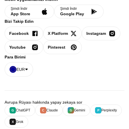
Şimdi İndir
Şimdi İndir
App Store
Google Play
Bizi Takip Edin
Facebook
X Platform
Instagram
Youtube
Pinterest
Para Birimi
EUR
Avrupa Rüyası hakkında yapay zekaya sor
ChatGPT
Claude
Gemini
Perplexity
G
C
G
P
Grok
X