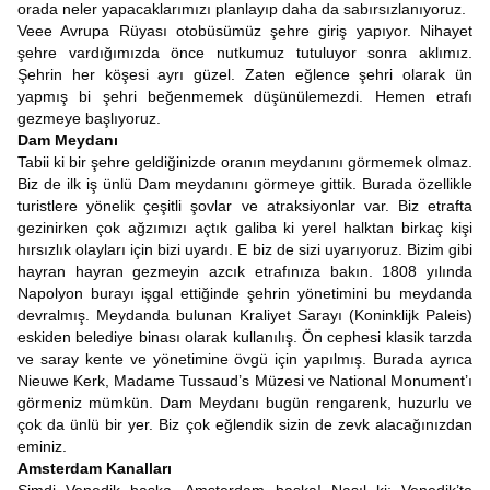
orada neler yapacaklarımızı planlayıp daha da sabırsızlanıyoruz.
Veee Avrupa Rüyası otobüsümüz şehre giriş yapıyor. Nihayet
şehre vardığımızda önce nutkumuz tutuluyor sonra aklımız.
Şehrin her köşesi ayrı güzel. Zaten eğlence şehri olarak ün
yapmış bi şehri beğenmemek düşünülemezdi. Hemen etrafı
gezmeye başlıyoruz.
Dam Meydanı
Tabii ki bir şehre geldiğinizde oranın meydanını görmemek olmaz.
Biz de ilk iş ünlü Dam meydanını görmeye gittik. Burada özellikle
turistlere yönelik çeşitli şovlar ve atraksiyonlar var. Biz etrafta
gezinirken çok ağzımızı açtık galiba ki yerel halktan birkaç kişi
hırsızlık olayları için bizi uyardı. E biz de sizi uyarıyoruz. Bizim gibi
hayran hayran gezmeyin azcık etrafınıza bakın. 1808 yılında
Napolyon burayı işgal ettiğinde şehrin yönetimini bu meydanda
devralmış. Meydanda bulunan Kraliyet Sarayı (Koninklijk Paleis)
eskiden belediye binası olarak kullanılış. Ön cephesi klasik tarzda
ve saray kente ve yönetimine övgü için yapılmış. Burada ayrıca
Nieuwe Kerk, Madame Tussaud’s Müzesi ve National Monument’ı
görmeniz mümkün. Dam Meydanı bugün rengarenk, huzurlu ve
çok da ünlü bir yer. Biz çok eğlendik sizin de zevk alacağınızdan
eminiz.
Amsterdam Kanalları