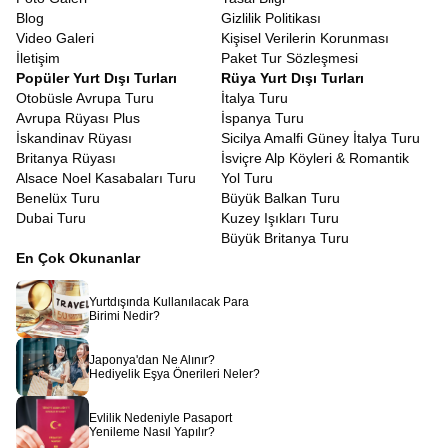
Blog
Gizlilik Politikası
Video Galeri
Kişisel Verilerin Korunması
İletişim
Paket Tur Sözleşmesi
Popüler Yurt Dışı Turları
Rüya Yurt Dışı Turları
Otobüsle Avrupa Turu
İtalya Turu
Avrupa Rüyası Plus
İspanya Turu
İskandinav Rüyası
Sicilya Amalfi Güney İtalya Turu
Britanya Rüyası
İsviçre Alp Köyleri & Romantik
Alsace Noel Kasabaları Turu
Yol Turu
Benelüx Turu
Büyük Balkan Turu
Dubai Turu
Kuzey Işıkları Turu
Büyük Britanya Turu
En Çok Okunanlar
Yurtdışında Kullanılacak Para
Birimi Nedir?
Japonya'dan Ne Alınır?
Hediyelik Eşya Önerileri Neler?
Evlilik Nedeniyle Pasaport
Yenileme Nasıl Yapılır?