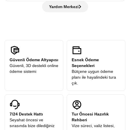
de hiç sorun değil rehberlerimiz her adımda yanınızda!
Hayır, ödemezsiniz. Avrupa Rüyası,
“tüm ekstra turlar
şehir turu gerçekleştirilir. Tarihi yerleri gezer, rehberimizden
Yardım Merkezi
dahil”
anlayışıyla hareket eder ve sizden
hiçbir ekstra tur
öneriler alır ve sonrasında verilen
serbest zamanda
şehri
ücreti
talep etmez. Turlarımızdaki tüm ekstra geziler
kendi temponuzda deneyimleyebilirsiniz.
katılımcılarımıza hediye olarak dahildir.
Güvenli Ödeme Altyapısı
Esnek Ödeme
Güvenli, 3D destekli online
Seçenekleri
ödeme sistemi
Bütçene uygun ödeme
planı ile hayalindeki tura
çık.
7/24 Destek Hattı
Tur Öncesi Hazırlık
Seyahat öncesi ve
Rehberi
sırasında bize dilediğiniz
Vize süreci, valiz listesi,