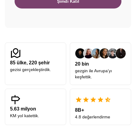
Şimdi Katıl
85
ülke,
220
şehir
20 bin
gezisi gerçekleştirdik.
gezgin ile Avrupa’yı
keşfettik.
5.63 milyon
8B+
KM yol katettik.
4.8 değerlendirme