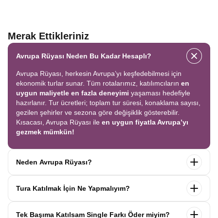
Merak Ettikleriniz
Avrupa Rüyası Neden Bu Kadar Hesaplı?
Avrupa Rüyası, herkesin Avrupa’yı keşfedebilmesi için
ekonomik turlar sunar. Tüm rotalarımız, katılımcıların
en
uygun maliyetle en fazla deneyimi
yaşaması hedefiyle
hazırlanır. Tur ücretleri; toplam tur süresi, konaklama sayısı,
gezilen şehirler ve sezona göre değişiklik gösterebilir.
Kısacası, Avrupa Rüyası ile
en uygun fiyatla Avrupa’yı
gezmek mümkün!
Neden Avrupa Rüyası?
Avrupa Rüyası ile ekonomik bir şekilde
tek seferde birçok
Tura Katılmak İçin Ne Yapmalıyım?
ülkeyi
keşfedin! Ekstra tur ücreti yok, tüm geziler fiyata
dahil.
Profesyonel kokartlı rehberler
,
konforlu oteller
ve
Tur sayfasındaki
“Başvuru Yap”
formunu doldurun ve
benzersiz rotalar
ile Avrupa’yı en keyifli şekilde yaşayın.
Tek Başıma Katılsam Single Farkı Öder miyim?
seyahat sözleşmesini
onaylayın.
İlk taksiti
ödediğinizde