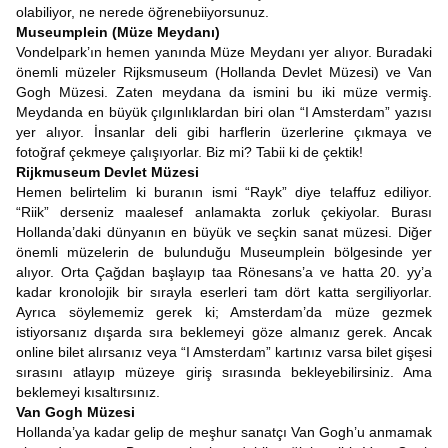
olabiliyor, ne nerede öğrenebiiyorsunuz.
Museumplein (Müze Meydanı)
Vondelpark’ın hemen yanında Müze Meydanı yer alıyor. Buradaki
önemli müzeler Rijksmuseum (Hollanda Devlet Müzesi) ve Van
Gogh Müzesi. Zaten meydana da ismini bu iki müze vermiş.
Meydanda en büyük çılgınlıklardan biri olan “I Amsterdam” yazısı
yer alıyor. İnsanlar deli gibi harflerin üzerlerine çıkmaya ve
fotoğraf çekmeye çalışıyorlar. Biz mi? Tabii ki de çektik!
Rijkmuseum Devlet Müzesi
Hemen belirtelim ki buranın ismi “Rayk” diye telaffuz ediliyor.
“Riik” derseniz maalesef anlamakta zorluk çekiyolar. Burası
Hollanda’daki dünyanın en büyük ve seçkin sanat müzesi. Diğer
önemli müzelerin de bulunduğu Museumplein bölgesinde yer
alıyor. Orta Çağdan başlayıp taa Rönesans’a ve hatta 20. yy’a
kadar kronolojik bir sırayla eserleri tam dört katta sergiliyorlar.
Ayrıca söylememiz gerek ki; Amsterdam’da müze gezmek
istiyorsanız dışarda sıra beklemeyi göze almanız gerek. Ancak
online bilet alırsanız veya “I Amsterdam” kartınız varsa bilet gişesi
sırasını atlayıp müzeye giriş sırasında bekleyebilirsiniz. Ama
beklemeyi kısaltırsınız.
Van Gogh Müzesi
Hollanda’ya kadar gelip de meşhur sanatçı Van Gogh’u anmamak