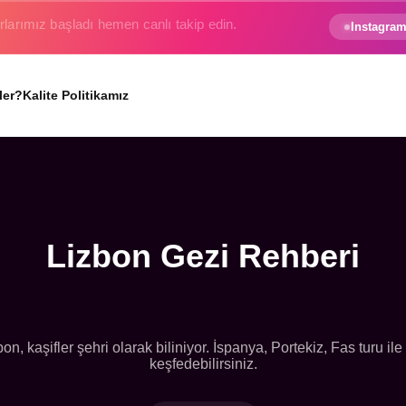
e gezginin hayali gerçek oluyor.
Instagram
ler?
Kalite Politikamız
Lizbon Gezi Rehberi
on, kaşifler şehri olarak biliniyor. İspanya, Portekiz, Fas turu il
keşfedebilirsiniz.