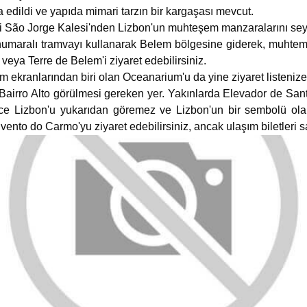
 edildi ve yapıda mimari tarzın bir kargaşası mevcut.
 São Jorge Kalesi'nden Lizbon'un muhteşem manzaralarını seyr
maralı tramvayı kullanarak Belem bölgesine giderek, muhtem
veya Terre de Belem'i ziyaret edebilirsiniz.
ekranlarından biri olan Oceanarium'u da yine ziyaret listenize 
 Bairro Alto görülmesi gereken yer. Yakınlarda Elevador de Sant
ce Lizbon'u yukarıdan göremez ve Lizbon'un bir sembolü ola
ento do Carmo'yu ziyaret edebilirsiniz, ancak ulaşım biletleri sa