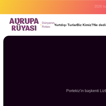
Binlerc
Dünyanın
Yurtdışı Turlar
Biz Kimiz?
Ne dedi
Rotası
Portekiz'in başkenti Lizb