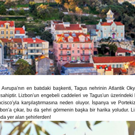
, Avrupa'nın en batıdaki başkenti, Tagus nehrinin Atlantik Ok
 sahiptir. Lizbon'un engebeli caddeleri ve Tagus'un üzerindek
ncisco'yla karşılaştırmasına neden oluyor. İspanya ve Portek
 Lizbon'a çıkar, bu da şehri görmenin başka bir harika yoludur
da yer alan şehirlerden!