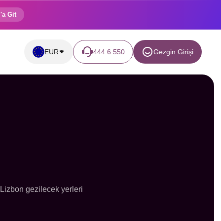
'a Git
EUR
444 6 550
Gezgin Girişi
e Lizbon gezilecek yerleri