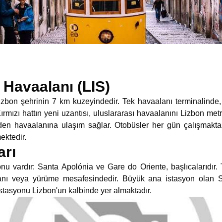
 Havaalanı (LIS)
zbon şehrinin 7 km kuzeyindedir. Tek havaalanı terminalinde, k
ırmızı hattın yeni uzantısı, uluslararası havaalanını Lizbon met
den havaalanına ulaşım sağlar. Otobüsler her gün çalışmakta
ektedir.
arı
onu vardır: Santa Apolónia ve Gare do Oriente, başlıcalarıdır. 
anı veya yürüme mesafesindedir. Büyük ana istasyon olan Sa
istasyonu Lizbon'un kalbinde yer almaktadır.