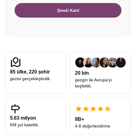
Şimdi Katıl
85
ülke,
220
şehir
20 bin
gezisi gerçekleştirdik.
gezgin ile Avrupa’yı
keşfettik.
5.63 milyon
8B+
KM yol katettik.
4.8 değerlendirme