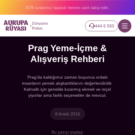
2026 turlarımız başladı hemen canlı takip edin.
Dünyanın
444 6 550
Rotası
Prag Yeme-İçme &
Alışveriş Rehberi
Prag’da kaldığımız zaman boyunca ordaki
insanların yemek alışkanlıklarını değerlendirdik.
Kahvaltı için genelde kızarmış ekmek ve reçel
yiyorlar ama farklı seçenekler de mevcut.
8 Aralık 2016
Bu yazıyı paylaş: