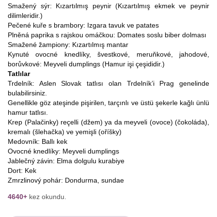
Smažený sýr: Kızartılmış peynir (Kızartılmış ekmek ve peynir
dilimleridir.)
Pečené kuře s brambory: Izgara tavuk ve patates
Plněná paprika s rajskou omáčkou: Domates soslu biber dolması
Smažené žampiony: Kızartılmış mantar
Kynuté ovocné knedlíky, švestkové, meruňkové, jahodové,
borůvkové: Meyveli dumplings (Hamur işi çeşididir.)
Tatlılar
Trdelník: Aslen Slovak tatlısı olan Trdelník’i Prag genelinde
bulabilirsiniz.
Genellikle göz ateşinde pişirilen, tarçınlı ve üstü şekerle kağlı ünlü
hamur tatlısı.
Krep (Palačinky) reçelli (džem) ya da meyveli (ovoce) (čokoláda),
kremalı (šlehačka) ve yemişli (oříšky)
Medovník: Ballı kek
Ovocné knedlíky: Meyveli dumplings
Jablečný závin: Elma dolgulu kurabiye
Dort: Kek
Zmrzlinový pohár: Dondurma, sundae
4640+
kez okundu.