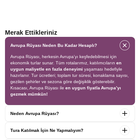
Merak Ettikleriniz
Avrupa Rüyası Neden Bu Kadar Hesaplı?
Avrupa Rüyası, herkesin Avrupa’yı keşfedebilmesi için
ekonomik turlar sunar. Tüm rotalarımız, katılımcıların
en
uygun maliyetle en fazla deneyimi
yaşaması hedefiyle
hazırlanır. Tur ücretleri; toplam tur süresi, konaklama sayısı,
gezilen şehirler ve sezona göre değişiklik gösterebilir.
Kısacası, Avrupa Rüyası ile
en uygun fiyatla Avrupa’yı
gezmek mümkün!
Neden Avrupa Rüyası?
Avrupa Rüyası ile ekonomik bir şekilde
tek seferde birçok
Tura Katılmak İçin Ne Yapmalıyım?
ülkeyi
keşfedin! Ekstra tur ücreti yok, tüm geziler fiyata
dahil.
Profesyonel kokartlı rehberler
,
konforlu oteller
ve