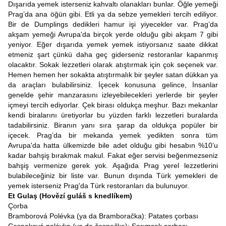
Dışarıda yemek isterseniz kahvaltı olanakları bunlar. Öğle yemeği
Prag’da ana öğün gibi. Etli ya da sebze yemekleri tercih ediliyor.
Bir de Dumplings dedikleri hamur işi yiyecekler var. Prag’da
akşam yemeği Avrupa'da birçok yerde olduğu gibi akşam 7 gibi
yeniyor. Eğer dışarıda yemek yemek istiyorsanız saate dikkat
etmeniz şart çünkü daha geç giderseniz restoranlar kapanmış
olacaktır. Sokak lezzetleri olarak atıştırmak için çok seçenek var.
Hemen hemen her sokakta atıştırmalık bir şeyler satan dükkan ya
da araçları bulabilirsiniz. İçecek konusuna gelince, İnsanlar
genelde şehir manzarasını izleyebilecekleri yerlerde bir şeyler
içmeyi tercih ediyorlar. Çek birası oldukça meşhur. Bazı mekanlar
kendi biralarını üretiyorlar bu yüzden farklı lezzetleri buralarda
tadabilirsiniz. Biranın yanı sıra şarap da oldukça popüler bir
içecek. Prag’da bir mekanda yemek yedikten sonra tüm
Avrupa'da hatta ülkemizde bile adet olduğu gibi hesabın %10’u
kadar bahşiş bırakmak makul. Fakat eğer servisi beğenmezseniz
bahşiş vermenize gerek yok. Aşağıda Prag yerel lezzetlerini
bulabileceğiniz bir liste var. Bunun dışında Türk yemekleri de
yemek isterseniz Prag'da Türk restoranları da bulunuyor.
Et Gulaş (Hovězí guláš s knedlíkem)
Çorba
Bramborová Polévka (ya da Bramboračka): Patates çorbası