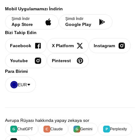
Mobil Uygulamamızı İndirin
Şimdi İndir
Şimdi İndir
App Store
Google Play
Bizi Takip Edin
Facebook
X Platform
Instagram
Youtube
Pinterest
Para Birimi
EUR
Avrupa Rüyası hakkında yapay zekaya sor
ChatGPT
Claude
Gemini
Perplexity
G
C
G
P