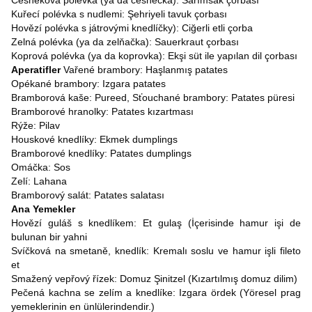
Cesneková polévka (ya da česnečka): Sarımsak çorbası
Kuřecí polévka s nudlemi: Şehriyeli tavuk çorbası
Hovězí polévka s játrovými knedlíčky): Ciğerli etli çorba
Zelná polévka (ya da zelňačka): Sauerkraut çorbası
Koprová polévka (ya da koprovka): Ekşi süt ile yapılan dil çorbası
Aperatifler
Vařené brambory: Haşlanmış patates
Opékané brambory: Izgara patates
Bramborová kaše: Pureed, Sťouchané brambory: Patates püresi
Bramborové hranolky: Patates kızartması
Rýže: Pilav
Houskové knedlíky: Ekmek dumplings
Bramborové knedlíky: Patates dumplings
Omáčka: Sos
Zelí: Lahana
Bramborový salát: Patates salatası
Ana Yemekler
Hovězí guláš s knedlíkem: Et gulaş (İçerisinde hamur işi de
bulunan bir yahni
Svíčková na smetaně, knedlík: Kremalı soslu ve hamur işli fileto
et
Smažený vepřový řízek: Domuz Şinitzel (Kızartılmış domuz dilim)
Pečená kachna se zelím a knedlíke: Izgara ördek (Yöresel prag
yemeklerinin en ünlülerindendir.)