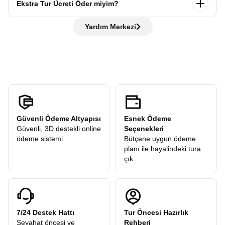
Ekstra Tur Ücreti Öder miyim?
rehberlerimizle
gezersiniz. Her şehre varmadan önce
ifadeleri bilmeniz gezinizde kolaylık sağlar, ancak bilmeseniz
otobüste bilgilendirme yapılır, ardından rehber eşliğinde
de hiç sorun değil rehberlerimiz her adımda yanınızda!
Hayır, ödemezsiniz. Avrupa Rüyası,
“tüm ekstra turlar
şehir turu gerçekleştirilir. Tarihi yerleri gezer, rehberimizden
Yardım Merkezi
dahil”
anlayışıyla hareket eder ve sizden
hiçbir ekstra tur
öneriler alır ve sonrasında verilen
serbest zamanda
şehri
ücreti
talep etmez. Turlarımızdaki tüm ekstra geziler
kendi temponuzda deneyimleyebilirsiniz.
katılımcılarımıza hediye olarak dahildir.
Güvenli Ödeme Altyapısı
Esnek Ödeme
Güvenli, 3D destekli online
Seçenekleri
ödeme sistemi
Bütçene uygun ödeme
planı ile hayalindeki tura
çık.
7/24 Destek Hattı
Tur Öncesi Hazırlık
Seyahat öncesi ve
Rehberi