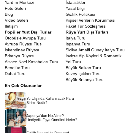
Yardım Merkezi
İstatistikler
Foto Galeri
Yasal Bilgi
Blog
Gizlilik Politikası
Video Galeri
Kişisel Verilerin Korunması
İletişim
Paket Tur Sözleşmesi
Popüler Yurt Dışı Turları
Rüya Yurt Dışı Turları
Otobüsle Avrupa Turu
İtalya Turu
Avrupa Rüyası Plus
İspanya Turu
İskandinav Rüyası
Sicilya Amalfi Güney İtalya Turu
Britanya Rüyası
İsviçre Alp Köyleri & Romantik
Alsace Noel Kasabaları Turu
Yol Turu
Benelüx Turu
Büyük Balkan Turu
Dubai Turu
Kuzey Işıkları Turu
Büyük Britanya Turu
En Çok Okunanlar
Yurtdışında Kullanılacak Para
Birimi Nedir?
Japonya'dan Ne Alınır?
Hediyelik Eşya Önerileri Neler?