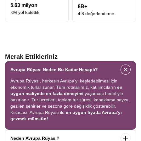
5.63 milyon
8B+
KM yol katettik.
4.8 değerlendirme
Merak Ettikleriniz
Avrupa Rüyası Neden Bu Kadar Hesaplı?
Avrupa Rüyası, herkesin Avrupa’yı keşfedebilmesi için
ekonomik turlar sunar. Tüm rotalarımız, katılımcıların
en
uygun maliyetle en fazla deneyimi
yaşaması hedefiyle
hazırlanır. Tur ücretleri; toplam tur süresi, konaklama sayısı,
gezilen şehirler ve sezona göre değişiklik gösterebilir.
Kısacası, Avrupa Rüyası ile
en uygun fiyatla Avrupa’yı
gezmek mümkün!
Neden Avrupa Rüyası?