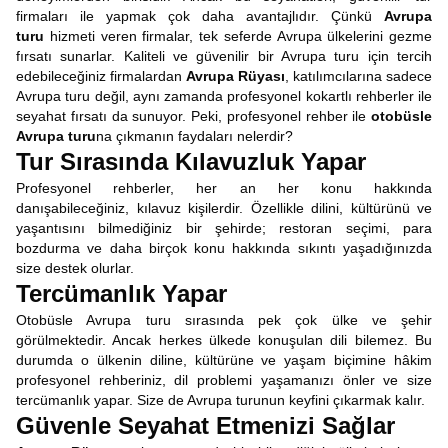
firmaları ile yapmak çok daha avantajlıdır. Çünkü
Avrupa
turu
hizmeti veren firmalar, tek seferde Avrupa ülkelerini gezme
fırsatı sunarlar. Kaliteli ve güvenilir bir Avrupa turu için tercih
edebileceğiniz firmalardan
Avrupa Rüyası
, katılımcılarına sadece
Avrupa turu değil, aynı zamanda profesyonel kokartlı rehberler ile
seyahat fırsatı da sunuyor. Peki, profesyonel rehber ile
otobüsle
Avrupa turu
na çıkmanın faydaları nelerdir?
Tur Sırasında Kılavuzluk Yapar
Profesyonel rehberler, her an her konu hakkında
danışabileceğiniz, kılavuz kişilerdir. Özellikle dilini, kültürünü ve
yaşantısını bilmediğiniz bir şehirde; restoran seçimi, para
bozdurma ve daha birçok konu hakkında sıkıntı yaşadığınızda
size destek olurlar.
Tercümanlık Yapar
Otobüsle Avrupa turu sırasında pek çok ülke ve şehir
görülmektedir. Ancak herkes ülkede konuşulan dili bilemez. Bu
durumda o ülkenin diline, kültürüne ve yaşam biçimine hâkim
profesyonel rehberiniz, dil problemi yaşamanızı önler ve size
tercümanlık yapar. Size de Avrupa turunun keyfini çıkarmak kalır.
Güvenle Seyahat Etmenizi Sağlar