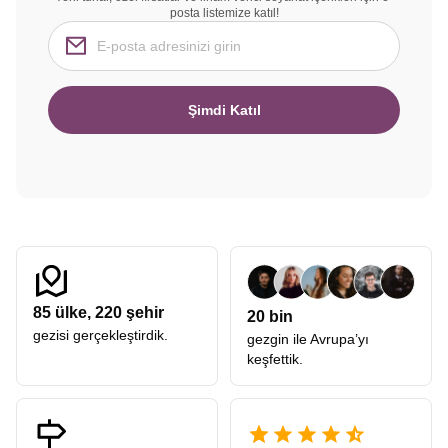
posta listemize katıl!
Şimdi Katıl
85
ülke,
220
şehir
20 bin
gezisi gerçekleştirdik.
gezgin ile Avrupa’yı
keşfettik.