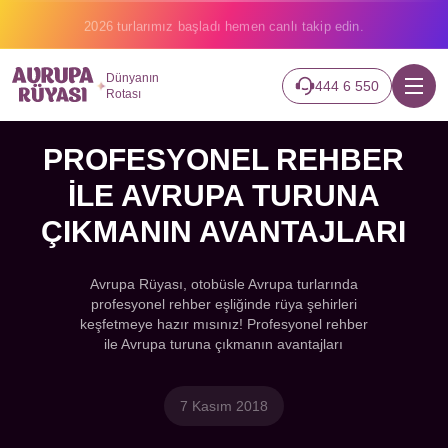
2026 turlarımız başladı hemen canlı takip edin.
Dünyanın
444 6 550
Rotası
PROFESYONEL REHBER
İLE AVRUPA TURUNA
ÇIKMANIN AVANTAJLARI
Avrupa Rüyası, otobüsle Avrupa turlarında
profesyonel rehber eşliğinde rüya şehirleri
keşfetmeye hazır mısınız! Profesyonel rehber
ile Avrupa turuna çıkmanın avantajları
7 Kasım 2018