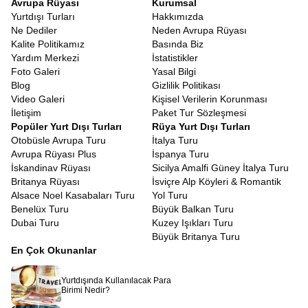
Avrupa Rüyası
Kurumsal
Yurtdışı Turları
Hakkımızda
Ne Dediler
Neden Avrupa Rüyası
Kalite Politikamız
Basında Biz
Yardım Merkezi
İstatistikler
Foto Galeri
Yasal Bilgi
Blog
Gizlilik Politikası
Video Galeri
Kişisel Verilerin Korunması
İletişim
Paket Tur Sözleşmesi
Popüler Yurt Dışı Turları
Rüya Yurt Dışı Turları
Otobüsle Avrupa Turu
İtalya Turu
Avrupa Rüyası Plus
İspanya Turu
İskandinav Rüyası
Sicilya Amalfi Güney İtalya Turu
Britanya Rüyası
İsviçre Alp Köyleri & Romantik
Alsace Noel Kasabaları Turu
Yol Turu
Benelüx Turu
Büyük Balkan Turu
Dubai Turu
Kuzey Işıkları Turu
Büyük Britanya Turu
En Çok Okunanlar
Yurtdışında Kullanılacak Para
Birimi Nedir?