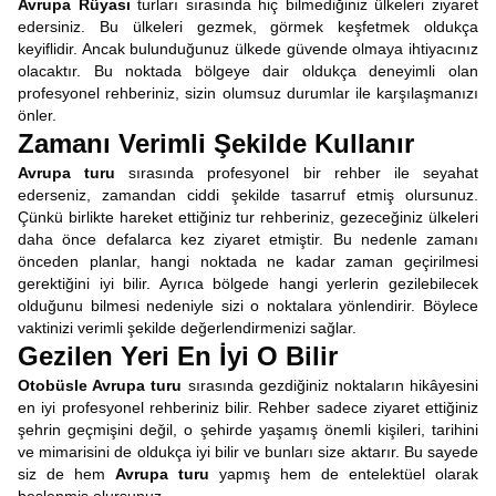
Avrupa Rüyası
turları sırasında hiç bilmediğiniz ülkeleri ziyaret
edersiniz. Bu ülkeleri gezmek, görmek keşfetmek oldukça
keyiflidir. Ancak bulunduğunuz ülkede güvende olmaya ihtiyacınız
olacaktır. Bu noktada bölgeye dair oldukça deneyimli olan
profesyonel rehberiniz, sizin olumsuz durumlar ile karşılaşmanızı
önler.
Zamanı Verimli Şekilde Kullanır
Avrupa turu
sırasında profesyonel bir rehber ile seyahat
ederseniz, zamandan ciddi şekilde tasarruf etmiş olursunuz.
Çünkü birlikte hareket ettiğiniz tur rehberiniz, gezeceğiniz ülkeleri
daha önce defalarca kez ziyaret etmiştir. Bu nedenle zamanı
önceden planlar, hangi noktada ne kadar zaman geçirilmesi
gerektiğini iyi bilir. Ayrıca bölgede hangi yerlerin gezilebilecek
olduğunu bilmesi nedeniyle sizi o noktalara yönlendirir. Böylece
vaktinizi verimli şekilde değerlendirmenizi sağlar.
Gezilen Yeri En İyi O Bilir
Otobüsle Avrupa turu
sırasında gezdiğiniz noktaların hikâyesini
en iyi profesyonel rehberiniz bilir. Rehber sadece ziyaret ettiğiniz
şehrin geçmişini değil, o şehirde yaşamış önemli kişileri, tarihini
ve mimarisini de oldukça iyi bilir ve bunları size aktarır. Bu sayede
siz de hem
Avrupa turu
yapmış hem de entelektüel olarak