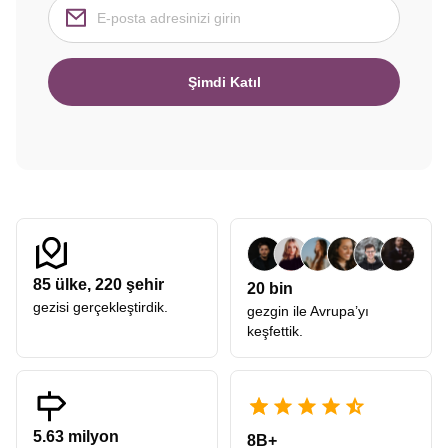
Şimdi Katıl
85
ülke,
220
şehir
20 bin
gezisi gerçekleştirdik.
gezgin ile Avrupa’yı
keşfettik.
5.63 milyon
8B+