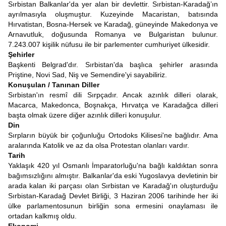
Sırbistan Balkanlar'da yer alan bir devlettir. Sırbistan-Karadağ’ın
ayrılmasıyla oluşmuştur. Kuzeyinde Macaristan, batısında
Hırvatistan, Bosna-Hersek ve Karadağ, güneyinde Makedonya ve
Arnavutluk, doğusunda Romanya ve Bulgaristan bulunur.
7.243.007 kişilik nüfusu ile bir parlementer cumhuriyet ülkesidir.
Şehirler
Başkenti Belgrad'dır. Sırbistan'da başlıca şehirler arasında
Priştine, Novi Sad, Niş ve Semendire'yi sayabiliriz.
Konuşulan / Tanınan Diller
Sırbistan'ın resmî dili Sırpçadır. Ancak azınlık dilleri olarak,
Macarca, Makedonca, Boşnakça, Hırvatça ve Karadağca dilleri
başta olmak üzere diğer azınlık dilleri konuşulur.
Din
Sırpların büyük bir çoğunluğu Ortodoks Kilisesi'ne bağlıdır. Ama
aralarında Katolik ve az da olsa Protestan olanları vardır.
Tarih
Yaklaşık 420 yıl Osmanlı İmparatorluğu'na bağlı kaldıktan sonra
bağımsızlığını almıştır. Balkanlar'da eski Yugoslavya devletinin bir
arada kalan iki parçası olan Sırbistan ve Karadağ'ın oluşturduğu
Sırbistan-Karadağ Devlet Birliği, 3 Haziran 2006 tarihinde her iki
ülke parlamentosunun birliğin sona ermesini onaylaması ile
ortadan kalkmış oldu.