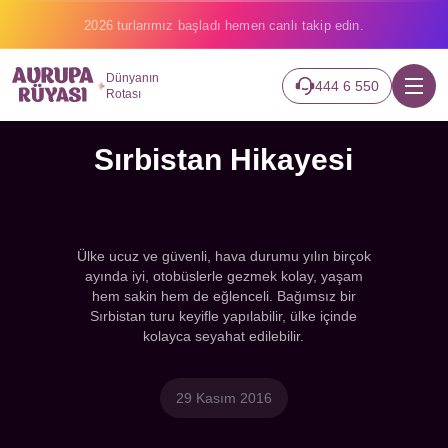
2026 turlarımız başladı hemen canlı takip edin.
Dünyanın
444 6 550
Rotası
Sırbistan Hikayesi
Ülke ucuz ve güvenli, hava durumu yılın birçok
ayında iyi, otobüslerle gezmek kolay, yaşam
hem sakin hem de eğlenceli. Bağımsız bir
Sırbistan turu keyifle yapılabilir, ülke içinde
kolayca seyahat edilebilir.
29 Kasım 2016