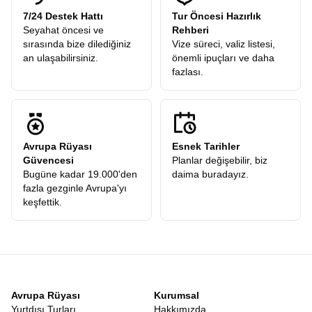
7/24 Destek Hattı
Tur Öncesi Hazırlık
Seyahat öncesi ve
Rehberi
sırasında bize dilediğiniz
Vize süreci, valiz listesi,
an ulaşabilirsiniz.
önemli ipuçları ve daha
fazlası.
Avrupa Rüyası
Esnek Tarihler
Güvencesi
Planlar değişebilir, biz
Bugüne kadar 19.000'den
daima buradayız.
fazla gezginle Avrupa'yı
keşfettik.
Avrupa Rüyası
Kurumsal
Yurtdışı Turları
Hakkımızda