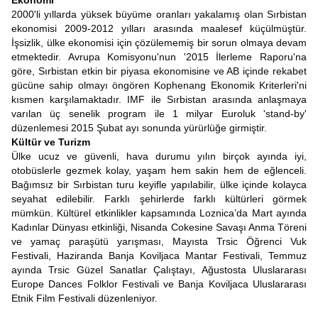
Ekonomi
2000'li yıllarda yüksek büyüme oranları yakalamış olan Sırbistan
ekonomisi 2009-2012 yılları arasında maalesef küçülmüştür.
İşsizlik, ülke ekonomisi için çözülememiş bir sorun olmaya devam
etmektedir. Avrupa Komisyonu'nun '2015 İlerleme Raporu'na
göre, Sırbistan etkin bir piyasa ekonomisine ve AB içinde rekabet
gücüne sahip olmayı öngören Kophenang Ekonomik Kriterleri'ni
kısmen karşılamaktadır. IMF ile Sırbistan arasında anlaşmaya
varılan üç senelik program ile 1 milyar Euroluk 'stand-by'
düzenlemesi 2015 Şubat ayı sonunda yürürlüğe girmiştir.
Kültür ve Turizm
Ülke ucuz ve güvenli, hava durumu yılın birçok ayında iyi,
otobüslerle gezmek kolay, yaşam hem sakin hem de eğlenceli.
Bağımsız bir Sırbistan turu keyifle yapılabilir, ülke içinde kolayca
seyahat edilebilir. Farklı şehirlerde farklı kültürleri görmek
mümkün. Kültürel etkinlikler kapsamında Loznica’da Mart ayında
Kadınlar Dünyası etkinliği, Nisanda Cokesine Savaşı Anma Töreni
ve yamaç paraşütü yarışması, Mayısta Trsic Öğrenci Vuk
Festivali, Haziranda Banja Koviljaca Mantar Festivali, Temmuz
ayında Trsic Güzel Sanatlar Çalıştayı, Ağustosta Uluslararası
Europe Dances Folklor Festivali ve Banja Koviljaca Uluslararası
Etnik Film Festivali düzenleniyor.