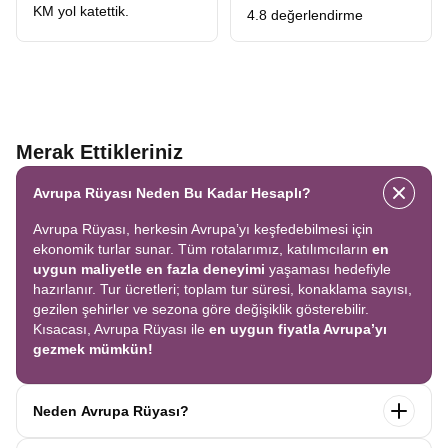
KM yol katettik.
4.8 değerlendirme
Merak Ettikleriniz
Avrupa Rüyası Neden Bu Kadar Hesaplı?
Avrupa Rüyası, herkesin Avrupa’yı keşfedebilmesi için
ekonomik turlar sunar. Tüm rotalarımız, katılımcıların
en
uygun maliyetle en fazla deneyimi
yaşaması hedefiyle
hazırlanır. Tur ücretleri; toplam tur süresi, konaklama sayısı,
gezilen şehirler ve sezona göre değişiklik gösterebilir.
Kısacası, Avrupa Rüyası ile
en uygun fiyatla Avrupa’yı
gezmek mümkün!
Neden Avrupa Rüyası?
Avrupa Rüyası ile ekonomik bir şekilde
tek seferde birçok