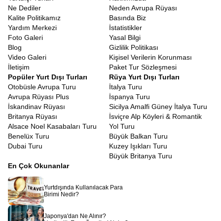
Ne Dediler
Neden Avrupa Rüyası
Kalite Politikamız
Basında Biz
Yardım Merkezi
İstatistikler
Foto Galeri
Yasal Bilgi
Blog
Gizlilik Politikası
Video Galeri
Kişisel Verilerin Korunması
İletişim
Paket Tur Sözleşmesi
Popüler Yurt Dışı Turları
Rüya Yurt Dışı Turları
Otobüsle Avrupa Turu
İtalya Turu
Avrupa Rüyası Plus
İspanya Turu
İskandinav Rüyası
Sicilya Amalfi Güney İtalya Turu
Britanya Rüyası
İsviçre Alp Köyleri & Romantik
Alsace Noel Kasabaları Turu
Yol Turu
Benelüx Turu
Büyük Balkan Turu
Dubai Turu
Kuzey Işıkları Turu
Büyük Britanya Turu
En Çok Okunanlar
Yurtdışında Kullanılacak Para
Birimi Nedir?
Japonya'dan Ne Alınır?