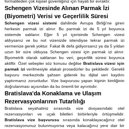
formaliteden çok kişisel güvenliğiniz için hayati bir evraktır.
Schengen Vizesinde Alınan Parmak İzi
(Biyometri) Verisi ve Geçerlilik Süresi
Schengen vizesi sistemi
dahilinde Avrupa Birliği’ne giren
herkesin parmak izi alınır. Bu parmak izi de 5 yıl boyunca
sistemde saklanır. Eğer 5 yıl içerisinde Schengen vizesi
aldıysanız ve bu not vizenizde istendiyse tekrar parmak izi
vermenize gerek yoktur. Fakat ilk defa gidiyorsanız ya da 5 yıldan
uzun bir süre olduysa Schengen vizesi için parmak izi alınır.
Biyometrik olarak saklanan bu veri, geçerlilik süresi boyunca
aktiftir. Özel sebepler söz konusu değilse
Bratislava vizesi için
parmak izi
verilmesiyle alakalı prosedürler bu şekildedir. Gerekli
başvuru merkezinde şahsen giderek bu dijital veri kaydını
yaptırmanız zorunludur. Vize başvurusu yapan kişinin kimliğinin
doğrulanması açısından da bu önemli bir ayrıntıdır.
Bratislava'da Konaklama ve Ulaşım
Rezervasyonlarının Tutarlılığı
Bratislava seyahatiniz sırasında vize dosyasındaki otel
rezervasyonları ve uçak biletleri birbirleriyle örtüşmelidir.
Bratislava vize başvurusu
sırasında konaklayacağınız otel
rezervasyonunuz bulunmuyorsa veya kalacağınız yere dair bir