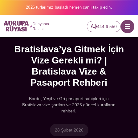
2026 turlarımız başladı hemen canlı takip edin.
Dünyanın
444 6 550
Rotası
Bratislava’ya Gitmek İçin
Vize Gerekli mi? |
Bratislava Vize &
Pasaport Rehberi
Bordo, Yeşil ve Gri pasaport sahipleri için
Bratislava vize şartları ve 2026 güncel kuralların
rehberi.
28 Şubat 2026