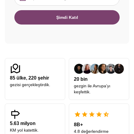
Şimdi Katıl
85
ülke,
220
şehir
20 bin
gezisi gerçekleştirdik.
gezgin ile Avrupa’yı
keşfettik.
5.63 milyon
8B+
KM yol katettik.
4.8 değerlendirme