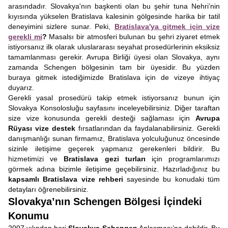
arasındadır. Slovakya'nın başkenti olan bu şehir tuna Nehri’nin
kıyısında yükselen Bratislava kalesinin gölgesinde harika bir tatil
deneyimini sizlere sunar. Peki,
Bratislava'ya gitmek için vize
gerekli mi
?
Masalsı bir atmosferi bulunan bu şehri ziyaret etmek
istiyorsanız ilk olarak uluslararası seyahat prosedürlerinin eksiksiz
tamamlanması gerekir. Avrupa Birliği üyesi olan Slovakya, aynı
zamanda Schengen bölgesinin tam bir üyesidir. Bu yüzden
buraya gitmek istediğimizde Bratislava için de vizeye ihtiyaç
duyarız.
Gerekli yasal prosedürü takip etmek istiyorsanız bunun için
Slovakya Konsolosluğu sayfasını inceleyebilirsiniz. Diğer taraftan
size vize konusunda gerekli desteği sağlaması için
Avrupa
Rüyası vize destek
fırsatlarından da faydalanabilirsiniz. Gerekli
danışmanlığı sunan firmamız, Bratislava yolculuğunuz öncesinde
sizinle iletişime geçerek yapmanız gerekenleri bildirir. Bu
hizmetimizi ve
Bratislava gezi turları
için programlarımızı
görmek adına bizimle iletişime geçebilirsiniz. Hazırladığınız bu
kapsamlı Bratislava vize rehberi
sayesinde bu konudaki tüm
detayları öğrenebilirsiniz.
Slovakya’nın Schengen Bölgesi İçindeki
Konumu