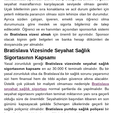
seyahat masraflarınızı karşılayacak seviyede olması gerekir.
Uçak biletlerinin yanı sıra konaklama ve acil durum giderleri için
yeterli miktarda paranızın olması sizin lehinize olan bir durumdur.
Ayrıca sizden çalışan, işveren, emekli veya öğrenci olma
durumunuza göre meslek ve sigorta bilgileriniz de talep
edilecektir. Öğrenci ve ev hanımları açısından sponsorluk sistemi
de
Bratislava vizesi almak
için önemli bir ayrıntıdır. Sponsor
olacak kişinin gelir belgeleri ve banka hesap dökümleri de
dosyanızda yer almalıdır.
Bratislava Vizesinde Seyahat Sağlık
Sigortasının Kapsamı
Yasal zorunluluk gereği
Bratislava vizesinde seyahat sağlık
sigortasının kapsamı
en az 30.000 € teminatlı olmalıdır. Bu bir
yasal zorunluluk olsa da Bratislava'da bir sağlık sorunu yaşarsınız
sizi hem finansal hem de tıbbi açıdan güvence altına alacaktır.
Üstelik çok yüksek bir maliyeti olmaması nedeniyle
Bratislava
seyahat sağlık sigortası
normal şartlarda da yapılmalıdır. Bu
seyahat sigortasını yaptırırken teminat miktarının yanı sıra geçerli
olduğu süre de önemlidir. Seyahatinizin başından itibaren en son
gününü kapsayacak şekilde Schengen ülkelerinde geçerli bir
sağlık poliçeniz olmalıdır.
Bratislava yurtdışı sağlık poliçesi
bir