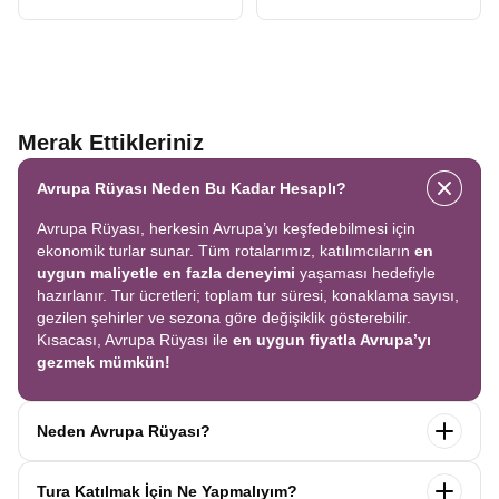
Merak Ettikleriniz
Avrupa Rüyası Neden Bu Kadar Hesaplı?
Avrupa Rüyası, herkesin Avrupa’yı keşfedebilmesi için
ekonomik turlar sunar. Tüm rotalarımız, katılımcıların
en
uygun maliyetle en fazla deneyimi
yaşaması hedefiyle
hazırlanır. Tur ücretleri; toplam tur süresi, konaklama sayısı,
gezilen şehirler ve sezona göre değişiklik gösterebilir.
Kısacası, Avrupa Rüyası ile
en uygun fiyatla Avrupa’yı
gezmek mümkün!
Neden Avrupa Rüyası?
Avrupa Rüyası ile ekonomik bir şekilde
tek seferde birçok
Tura Katılmak İçin Ne Yapmalıyım?
ülkeyi
keşfedin! Ekstra tur ücreti yok, tüm geziler fiyata