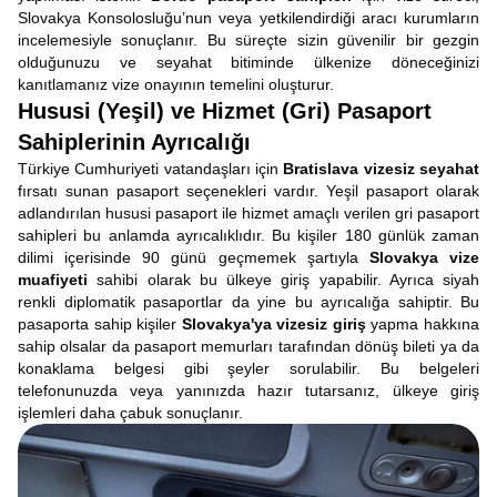
Slovakya Konsolosluğu’nun veya yetkilendirdiği aracı kurumların
incelemesiyle sonuçlanır. Bu süreçte sizin güvenilir bir gezgin
olduğunuzu ve seyahat bitiminde ülkenize döneceğinizi
kanıtlamanız vize onayının temelini oluşturur.
Hususi (Yeşil) ve Hizmet (Gri) Pasaport
Sahiplerinin Ayrıcalığı
Türkiye Cumhuriyeti vatandaşları için
Bratislava vizesiz seyahat
fırsatı sunan pasaport seçenekleri vardır. Yeşil pasaport olarak
adlandırılan hususi pasaport ile hizmet amaçlı verilen gri pasaport
sahipleri bu anlamda ayrıcalıklıdır. Bu kişiler 180 günlük zaman
dilimi içerisinde 90 günü geçmemek şartıyla
Slovakya vize
muafiyeti
sahibi olarak bu ülkeye giriş yapabilir. Ayrıca siyah
renkli diplomatik pasaportlar da yine bu ayrıcalığa sahiptir. Bu
pasaporta sahip kişiler
Slovakya'ya vizesiz giriş
yapma hakkına
sahip olsalar da pasaport memurları tarafından dönüş bileti ya da
konaklama belgesi gibi şeyler sorulabilir. Bu belgeleri
telefonunuzda veya yanınızda hazır tutarsanız, ülkeye giriş
işlemleri daha çabuk sonuçlanır.