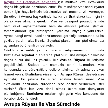
Keyifli bir Bratislava seyahati
için mutlaka vize evraklarını
doğru bir şekilde hazırlamalısınız. Bu misafirperver şehri ziyaret
etmek için hayallerinizin bürokrasiye takılmasına izin vermeyin.
Bu güvenli Avrupa başkentinde harika bir
Bratislava tatili
için ilk
olarak vize almanız gerekir. Vize ve pasaport prosedürlerinde
hem vakit kaybetmemeniz hem de eksiksiz şekilde işlemleri
tamamlamanız için profesyonel yardıma ihtiyaç duyabilirsiniz.
Ayrıca hangi evrakı nasıl hazırlamanız gerektiği konusunda da bu
şekilde yardım alabilirsiniz. Seyahat planlarınızın iptal olmaması
açısından bu önemli bir detaydır.
Çünkü vize reddi ya da vizenin yetişmemesi durumunda
Bratislava seyahat planları
da iptal olur. Orta Avrupa'nın kalbine
doğru huzur dolu bir yolculuk için
Avrupa Rüyası
ile iletişime
geçebilirsiniz. Sadece tur satmakla sınırlı kalmadan, vize
konusunda da bürokratik engellere takılmamak adına gereken
hizmet verilir.
Bratislava vizesi için Avrupa Rüyası
desteği size
ayrıcalıklı bir şekilde bu süreci atlatma fırsatı sunar. Vize
evraklarını hazırlama sürecinde size destek vermemizi ister
misiniz? Sizin için vize dahil olmak üzere tüm detaylarını
planladığımız
Bratislava rotaları
için gelin vize konusunu da
beraber değerlendirelim.
Avrupa Rüyası ile Vize Sürecinde