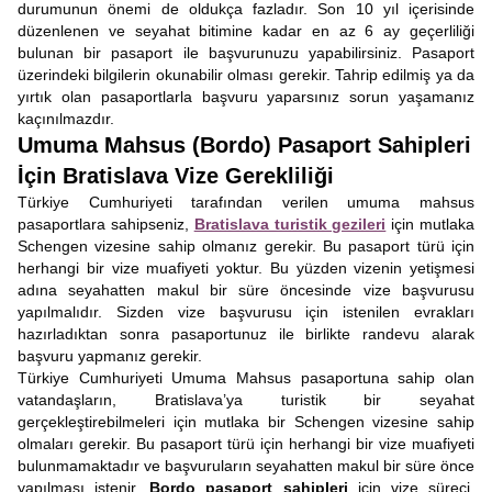
durumunun önemi de oldukça fazladır. Son 10 yıl içerisinde
düzenlenen ve seyahat bitimine kadar en az 6 ay geçerliliği
bulunan bir pasaport ile başvurunuzu yapabilirsiniz. Pasaport
üzerindeki bilgilerin okunabilir olması gerekir. Tahrip edilmiş ya da
yırtık olan pasaportlarla başvuru yaparsınız sorun yaşamanız
kaçınılmazdır.
Umuma Mahsus (Bordo) Pasaport Sahipleri
İçin Bratislava Vize Gerekliliği
Türkiye Cumhuriyeti tarafından verilen umuma mahsus
pasaportlara sahipseniz,
Bratislava turistik gezileri
için mutlaka
Schengen vizesine sahip olmanız gerekir. Bu pasaport türü için
herhangi bir vize muafiyeti yoktur. Bu yüzden vizenin yetişmesi
adına seyahatten makul bir süre öncesinde vize başvurusu
yapılmalıdır. Sizden vize başvurusu için istenilen evrakları
hazırladıktan sonra pasaportunuz ile birlikte randevu alarak
başvuru yapmanız gerekir.
Türkiye Cumhuriyeti Umuma Mahsus pasaportuna sahip olan
vatandaşların, Bratislava’ya turistik bir seyahat
gerçekleştirebilmeleri için mutlaka bir Schengen vizesine sahip
olmaları gerekir. Bu pasaport türü için herhangi bir vize muafiyeti
bulunmamaktadır ve başvuruların seyahatten makul bir süre önce
yapılması istenir.
Bordo pasaport sahipleri
için vize süreci,