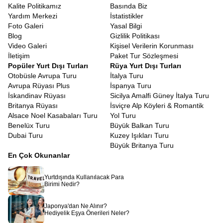
Kalite Politikamız
Basında Biz
Yardım Merkezi
İstatistikler
Foto Galeri
Yasal Bilgi
Blog
Gizlilik Politikası
Video Galeri
Kişisel Verilerin Korunması
İletişim
Paket Tur Sözleşmesi
Popüler Yurt Dışı Turları
Rüya Yurt Dışı Turları
Otobüsle Avrupa Turu
İtalya Turu
Avrupa Rüyası Plus
İspanya Turu
İskandinav Rüyası
Sicilya Amalfi Güney İtalya Turu
Britanya Rüyası
İsviçre Alp Köyleri & Romantik
Alsace Noel Kasabaları Turu
Yol Turu
Benelüx Turu
Büyük Balkan Turu
Dubai Turu
Kuzey Işıkları Turu
Büyük Britanya Turu
En Çok Okunanlar
Yurtdışında Kullanılacak Para
Birimi Nedir?
Japonya'dan Ne Alınır?
Hediyelik Eşya Önerileri Neler?