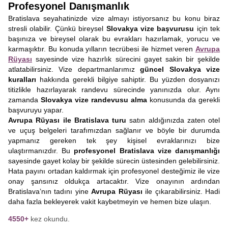
Profesyonel Danışmanlık
Bratislava seyahatinizde vize almayı istiyorsanız bu konu biraz
stresli olabilir. Çünkü bireysel
Slovakya vize başvurusu
için tek
başınıza ve bireysel olarak bu evrakları hazırlamak, yorucu ve
karmaşıktır. Bu konuda yılların tecrübesi ile hizmet veren
Avrupa
Rüyası
sayesinde vize hazırlık sürecini gayet sakin bir şekilde
atlatabilirsiniz. Vize departmanlarımız
güncel Slovakya vize
kuralları
hakkında gerekli bilgiye sahiptir. Bu yüzden dosyanızı
titizlikle hazırlayarak randevu sürecinde yanınızda olur. Aynı
zamanda
Slovakya vize randevusu alma
konusunda da gerekli
başvuruyu yapar.
Avrupa Rüyası ile Bratislava turu
satın aldığınızda zaten otel
ve uçuş belgeleri tarafımızdan sağlanır ve böyle bir durumda
yapmanız gereken tek şey kişisel evraklarınızı bize
ulaştırmanızdır. Bu
profesyonel Bratislava vize danışmanlığı
sayesinde gayet kolay bir şekilde sürecin üstesinden gelebilirsiniz.
Hata payını ortadan kaldırmak için profesyonel desteğimiz ile vize
onay şansınız oldukça artacaktır. Vize onayının ardından
Bratislava’nın tadını yine
Avrupa Rüyası
ile çıkarabilirsiniz. Hadi
daha fazla bekleyerek vakit kaybetmeyin ve hemen bize ulaşın.
4550+
kez okundu.