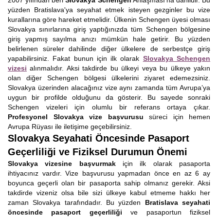
2007 yılından beri
Slovakya Schengen
Anlaşması’na dahildir. Bu
yüzden Bratislava'ya seyahat etmek isteyen gezginler bu vize
kurallarına göre hareket etmelidir. Ülkenin Schengen üyesi olması
Slovakya sınırlarına giriş yaptığınızda tüm Schengen bölgesine
giriş yapmış sayılma anızı mümkün hale getirir. Bu yüzden
belirlenen süreler dahilinde diğer ülkelere de serbestçe giriş
yapabilirsiniz. Fakat bunun için ilk olarak
Slovakya Schengen
vizesi
alınmalıdır. Aksi takdirde bu ülkeyi veya bu ülkeye yakın
olan diğer Schengen bölgesi ülkelerini ziyaret edemezsiniz.
Slovakya üzerinden alacağınız vize aynı zamanda tüm Avrupa’ya
uygun bir profilde olduğunu da gösterir. Bu sayede sonraki
Schengen vizeleri için olumlu bir referans ortaya çıkar.
Profesyonel Slovakya vize başvurusu
süreci için hemen
Avrupa Rüyası ile iletişime geçebilirsiniz.
Slovakya Seyahati Öncesinde Pasaport
Geçerliliği ve Fiziksel Durumun Önemi
Slovakya vizesine başvurmak
için ilk olarak pasaporta
ihtiyacınız vardır. Vize başvurusu yapmadan önce en az 6 ay
boyunca geçerli olan bir pasaporta sahip olmanız gerekir. Aksi
takdirde vizeniz olsa bile sizi ülkeye kabul etmeme hakkı her
zaman Slovakya tarafındadır. Bu yüzden
Bratislava seyahati
öncesinde pasaport geçerliliği
ve pasaportun fiziksel