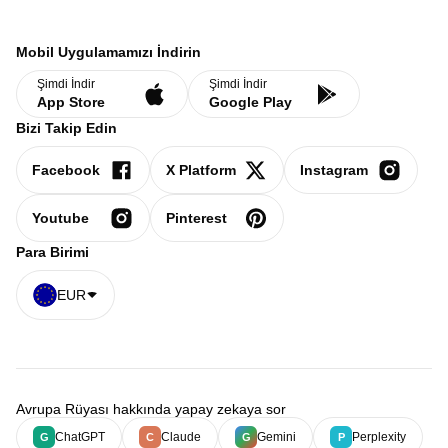
Mobil Uygulamamızı İndirin
Şimdi İndir
Şimdi İndir
App Store
Google Play
Bizi Takip Edin
Facebook
X Platform
Instagram
Youtube
Pinterest
Para Birimi
EUR
Avrupa Rüyası hakkında yapay zekaya sor
ChatGPT
Claude
Gemini
Perplexity
G
C
G
P