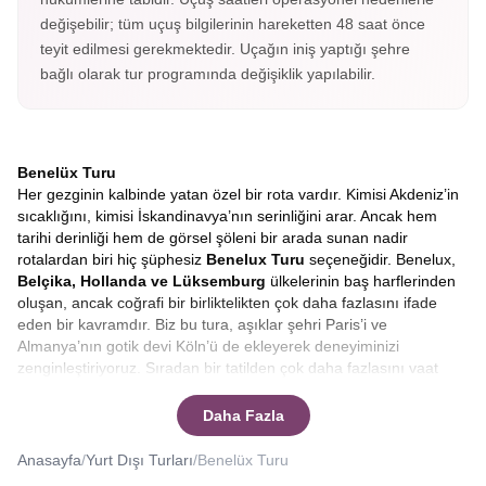
değişebilir; tüm uçuş bilgilerinin hareketten 48 saat önce
teyit edilmesi gerekmektedir. Uçağın iniş yaptığı şehre
bağlı olarak tur programında değişiklik yapılabilir.
Benelüx Turu
Her gezginin kalbinde yatan özel bir rota vardır. Kimisi Akdeniz’in
sıcaklığını, kimisi İskandinavya’nın serinliğini arar. Ancak hem
tarihi derinliği hem de görsel şöleni bir arada sunan nadir
rotalardan biri hiç şüphesiz
Benelux Turu
seçeneğidir. Benelux,
Belçika, Hollanda ve Lüksemburg
ülkelerinin baş harflerinden
oluşan, ancak coğrafi bir birliktelikten çok daha fazlasını ifade
eden bir kavramdır. Biz bu tura, aşıklar şehri Paris’i ve
Almanya’nın gotik devi Köln’ü de ekleyerek deneyiminizi
zenginleştiriyoruz. Sıradan bir tatilden çok daha fazlasını vaat
eden bu yolculukta,
Avrupa Rüyası
farkıyla
ekstra tur ücreti
ödemeden
, her anı dolu dolu yaşayacağınız bir macera sizleri
Daha Fazla
bekliyor. Bu kapsamlı program, Benelux Turu Fiyatları, erken
rezervasyon avantajları ve single farkı olmadan katılabilme
Anasayfa
/
Yurt Dışı Turları
/
Benelüx Turu
imkânı ile bütçe dostu bir seçenek sunuyor.