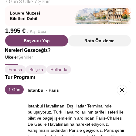
7 Gün 3 Ülke 7 Şehir
Louvre Müzesi
Biletleri Dahil
1.995 €
/ Kişi Başı
Başvuru Yap
Rota Önizleme
Nereleri Gezeceğiz?
Ülkeler
Şehirler
Fransa
Belçika
Hollanda
Tur Programı
1.Gün
İstanbul - Paris
İstanbul Havalimanı Dış Hatlar Terminalinde
buluşuyoruz. Türk Hava Yolları’nın tarifeli seferi ile
bilet ve bagaj işlemlerinin ardından Paris-Charles
De Gaulle Havalimanına hareket ediyoruz.
Varışımızın ardından Paris’e geçiyoruz. Paris şehir