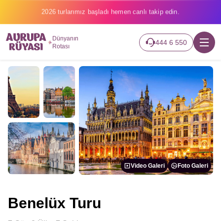
2026 turlarımız başladı hemen canlı takip edin.
Dünyanın
444 6 550
Rotası
Video Galeri
Foto Galeri
Benelüx Turu