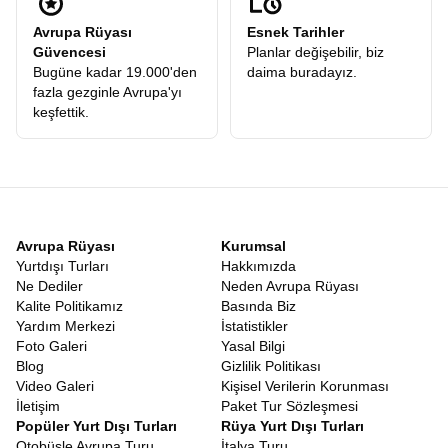
vermeden, en iyi otellerde konaklayarak ve en tecrübeli
Avrupa Rüyası
Esnek Tarihler
rehberlerle gezerek, verdiğiniz ücretin karşılığını fazlasıyla
Güvencesi
Planlar değişebilir, biz
alırsınız.
Bugüne kadar 19.000'den
daima buradayız.
Uygun Fiyatlı Benelux Turu
fazla gezginle Avrupa'yı
Herkesin dünyayı gezme hakkı olduğuna inanıyoruz. Bu vizyonla,
keşfettik.
Uygun Fiyatlı Benelux Turu
arayışında olan gezginlerimize,
erken rezervasyon dönemlerinde kaçırılmayacak fırsatlar
sunuyoruz. Ekonomik dalgalanmaların yaşandığı dönemlerde
bile, sabit fiyat garantisi ve avantajlı kampanyalarımızla
hayallerinizi koruma altına alıyoruz. Uygun fiyatlı olması, hizmet
kalitesinin düşük olduğu anlamına gelmez. Tam tersine, Avrupa
Rüyası'nın operasyonel gücü ve yılların getirdiği tecrübe
Avrupa Rüyası
Kurumsal
sayesinde, maliyetleri optimize ederek size en iyi deneyimi en
Yurtdışı Turları
Hakkımızda
makul bütçelerle sunabiliyoruz. Öğrencisinden emeklisine, balayı
Ne Dediler
Neden Avrupa Rüyası
çiftlerinden yalnız gezginlere kadar her kesimden insanın
Kalite Politikamız
Basında Biz
katılabileceği bu turlar,
En Ucuz Benelux Turu
ile bütçenizi
Yardım Merkezi
İstatistikler
sarsmadan Avrupa’yı keşfetmenin en akılcı yoludur.
Foto Galeri
Yasal Bilgi
Benelux Turu 2026
Blog
Gizlilik Politikası
Seyahat tutkunları bilir ki, iyi bir tatil iyi bir planlama gerektirir.
Video Galeri
Kişisel Verilerin Korunması
Şimdiden
Benelux Turu 2026
sezonu için yerinizi ayırtmak hem
İletişim
Paket Tur Sözleşmesi
fiyat avantajı sağlar hem de kontenjan sorunu yaşamanızı
Popüler Yurt Dışı Turları
Rüya Yurt Dışı Turları
engeller. Özellikle vize süreçlerinin yoğun olduğu dönemlerde,
Otobüsle Avrupa Turu
İtalya Turu