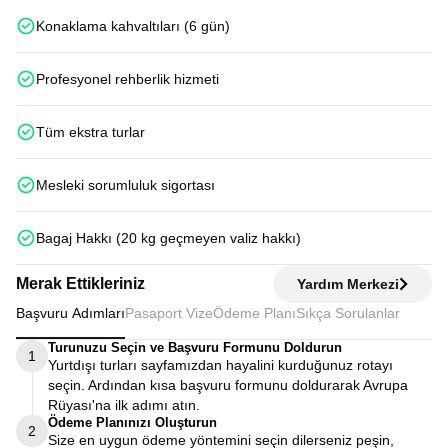
Konaklama kahvaltıları (6 gün)
Profesyonel rehberlik hizmeti
Tüm ekstra turlar
Mesleki sorumluluk sigortası
Bagaj Hakkı (20 kg geçmeyen valiz hakkı)
Merak Ettikleriniz
Yardım Merkezi
Başvuru Adımları
Pasaport Vize
Ödeme Planı
Sıkça Sorulanlar
Turunuzu Seçin ve Başvuru Formunu Doldurun
1
Yurtdışı turları sayfamızdan hayalini kurduğunuz rotayı
seçin. Ardından kısa başvuru formunu doldurarak Avrupa
Rüyası'na ilk adımı atın.
Ödeme Planınızı Oluşturun
2
Size en uygun ödeme yöntemini seçin dilerseniz peşin,