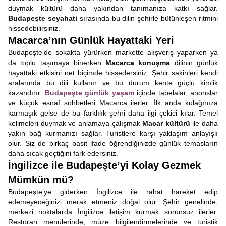
duymak kültürü daha yakından tanımanıza katkı sağlar.
Budapeşte seyahati
sırasında bu dilin şehirle bütünleşen ritmini
hissedebilirsiniz.
Macarca’nın Günlük Hayattaki Yeri
Budapeşte’de sokakta yürürken markette alışveriş yaparken ya
da toplu taşımaya binerken
Macarca konuşma
dilinin günlük
hayattaki etkisini net biçimde hissedersiniz. Şehir sakinleri kendi
aralarında bu dili kullanır ve bu durum kente güçlü kimlik
kazandırır.
Budapeşte günlük yaşam
içinde tabelalar, anonslar
ve küçük esnaf sohbetleri Macarca ilerler. İlk anda kulağınıza
karmaşık gelse de bu farklılık şehri daha ilgi çekici kılar. Temel
kelimeleri duymak ve anlamaya çalışmak
Macar kültürü
ile daha
yakın bağ kurmanızı sağlar. Turistlere karşı yaklaşım anlayışlı
olur. Siz de birkaç basit ifade öğrendiğinizde günlük temasların
daha sıcak geçtiğini fark edersiniz.
İngilizce ile Budapeşte’yi Kolay Gezmek
Mümkün mü?
Budapeşte’ye giderken İngilizce ile rahat hareket edip
edemeyeceğinizi merak etmeniz doğal olur. Şehir genelinde,
merkezi noktalarda İngilizce iletişim kurmak sorunsuz ilerler.
Restoran menülerinde, müze bilgilendirmelerinde ve turistik