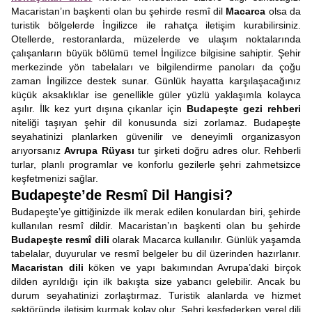
Macaristan’ın başkenti olan bu şehirde resmî dil
Macarca
olsa da
turistik bölgelerde İngilizce ile rahatça iletişim kurabilirsiniz.
Otellerde, restoranlarda, müzelerde ve ulaşım noktalarında
çalışanların büyük bölümü temel İngilizce bilgisine sahiptir. Şehir
merkezinde yön tabelaları ve bilgilendirme panoları da çoğu
zaman İngilizce destek sunar. Günlük hayatta karşılaşacağınız
küçük aksaklıklar ise genellikle güler yüzlü yaklaşımla kolayca
aşılır. İlk kez yurt dışına çıkanlar için
Budapeşte gezi rehberi
niteliği taşıyan şehir dil konusunda sizi zorlamaz. Budapeşte
seyahatinizi planlarken güvenilir ve deneyimli organizasyon
arıyorsanız
Avrupa Rüyası
tur şirketi doğru adres olur. Rehberli
turlar, planlı programlar ve konforlu gezilerle şehri zahmetsizce
keşfetmenizi sağlar.
Budapeşte’de Resmî Dil Hangisi?
Budapeşte’ye gittiğinizde ilk merak edilen konulardan biri, şehirde
kullanılan resmî dildir. Macaristan’ın başkenti olan bu şehirde
Budapeşte resmî dili
olarak Macarca kullanılır. Günlük yaşamda
tabelalar, duyurular ve resmî belgeler bu dil üzerinden hazırlanır.
Macaristan dili
köken ve yapı bakımından Avrupa’daki birçok
dilden ayrıldığı için ilk bakışta size yabancı gelebilir. Ancak bu
durum seyahatinizi zorlaştırmaz. Turistik alanlarda ve hizmet
sektöründe iletişim kurmak kolay olur. Şehri keşfederken yerel dili