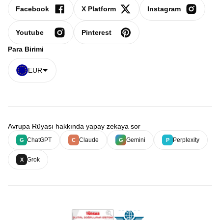
Facebook
X Platform
Instagram
Youtube
Pinterest
Para Birimi
EUR
Avrupa Rüyası hakkında yapay zekaya sor
ChatGPT
Claude
Gemini
Perplexity
G
C
G
P
Grok
X