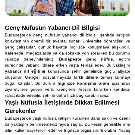
Genç Nüfusun Yabancı Dil Bilgisi
Budapeşte’de genç nüfusun yabancı dil bilgisi, şehirde iletişimi
kolaylaştıran önemli bir avantaj sunar. Üniversite öğrencileri ve
genç çalışanlar, günlük hayatta İngilizce konuşmaya alışkındır.
Kafelerde, mağazalarda ya da sokakta yön sorarken bu durumu
rahatça deneyimlersiniz.
Budapeşte genç nüfus
, eğitim
sürecinde yabancı dillere erken yaşta temas eder. Bu yaklaşım
yabancı dil eğitimi
konusunda şehir genelinde güçlü altyapı
oluşturur. Gençler sosyal hayatta farklı dillerle temas kurmayı
doğal karşılar. Bu durum
İngilizce konuşma oranı
açısından
ziyaretçilere güven verir. Gençlerle iletişim kurarken kendinizi
rahat ifade edebilir, şehirle daha hızlı bağ kurabilirsiniz.
Yaşlı Nüfusla İletişimde Dikkat Edilmesi
Gerekenler
Budapeşte’de yaşlı nüfusla iletişim kurarken daha sakin ve özenli
bir yaklaşım benimsemeniz fayda sağlar. Bu kesim genellikle ana
dilini kullanmayı tercih eder ve İngilizce bilgisi sınırlı olabilir. Yavaş