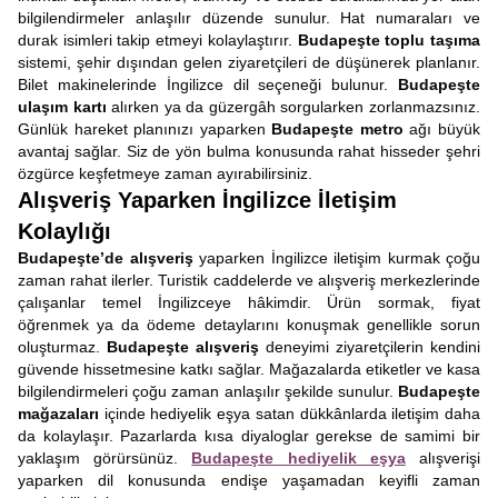
bilgilendirmeler anlaşılır düzende sunulur. Hat numaraları ve
durak isimleri takip etmeyi kolaylaştırır.
Budapeşte toplu taşıma
sistemi, şehir dışından gelen ziyaretçileri de düşünerek planlanır.
Bilet makinelerinde İngilizce dil seçeneği bulunur.
Budapeşte
ulaşım kartı
alırken ya da güzergâh sorgularken zorlanmazsınız.
Günlük hareket planınızı yaparken
Budapeşte metro
ağı büyük
avantaj sağlar. Siz de yön bulma konusunda rahat hisseder şehri
özgürce keşfetmeye zaman ayırabilirsiniz.
Alışveriş Yaparken İngilizce İletişim
Kolaylığı
Budapeşte’de alışveriş
yaparken İngilizce iletişim kurmak çoğu
zaman rahat ilerler. Turistik caddelerde ve alışveriş merkezlerinde
çalışanlar temel İngilizceye hâkimdir. Ürün sormak, fiyat
öğrenmek ya da ödeme detaylarını konuşmak genellikle sorun
oluşturmaz.
Budapeşte alışveriş
deneyimi ziyaretçilerin kendini
güvende hissetmesine katkı sağlar. Mağazalarda etiketler ve kasa
bilgilendirmeleri çoğu zaman anlaşılır şekilde sunulur.
Budapeşte
mağazaları
içinde hediyelik eşya satan dükkânlarda iletişim daha
da kolaylaşır. Pazarlarda kısa diyaloglar gerekse de samimi bir
yaklaşım görürsünüz.
Budapeşte hediyelik eşya
alışverişi
yaparken dil konusunda endişe yaşamadan keyifli zaman