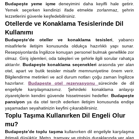
Budapeşte yeme içme
deneyimini daha keyifli hale getirir.
Yemek seçerken kendinizi ifade etmekte zorlanmaz, şehrin
lezzetlerini güvenle keşfedebilirsiniz.
Otellerde ve Konaklama Tesislerinde Dil
Kullanımı
Budapeşte’de oteller ve konaklama tesisleri
, yabancı
misafirlerle iletişim konusunda oldukça hazırlıklı yapı sunar.
Resepsiyonlarda İngilizce konuşan personel bulmak genellikle zor
olmaz. Giriş işlemleri, oda talepleri ve şehirle ilgili sorular rahatça
aktarılır.
Budapeşte konaklama seçenekleri
arasında yer alan
otel, apart ve butik tesisler misafir memnuniyetine önem verir.
Bilgilendirme metinleri ve acil durum notları çoğu zaman İngilizce
hazırlanır.
Budapeşte otel rezervasyonu
sürecinde de dil
engeliyle karşılaşmazsınız. Şehirdeki konaklama anlayışı
ziyaretçilerin kendini güvende hissetmesini hedefler.
Budapeşte
pansiyon
ya da otel tercih ederken iletişim konusunda endişe
yaşamadan seyahatinizin keyfini çıkarabilirsiniz.
Toplu Taşıma Kullanırken Dil Engeli Olur
mu?
Budapeşte’de toplu taşıma
kullanırken dil engeliyle karşılaşma
ihtimali düşüktür. Metro, tramvay ve otobüs duraklarında yer alan