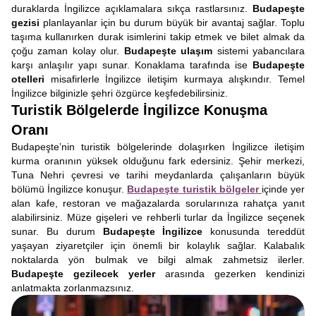
duraklarda İngilizce açıklamalara sıkça rastlarsınız.
Budapeşte
gezisi
planlayanlar için bu durum büyük bir avantaj sağlar. Toplu
taşıma kullanırken durak isimlerini takip etmek ve bilet almak da
çoğu zaman kolay olur.
Budapeşte ulaşım
sistemi yabancılara
karşı anlaşılır yapı sunar. Konaklama tarafında ise
Budapeşte
otelleri
misafirlerle İngilizce iletişim kurmaya alışkındır. Temel
İngilizce bilginizle şehri özgürce keşfedebilirsiniz.
Turistik Bölgelerde İngilizce Konuşma
Oranı
Budapeşte’nin turistik bölgelerinde dolaşırken İngilizce iletişim
kurma oranının yüksek olduğunu fark edersiniz. Şehir merkezi,
Tuna Nehri çevresi ve tarihi meydanlarda çalışanların büyük
bölümü İngilizce konuşur.
Budapeşte turistik bölgeler
içinde yer
alan kafe, restoran ve mağazalarda sorularınıza rahatça yanıt
alabilirsiniz. Müze gişeleri ve rehberli turlar da İngilizce seçenek
sunar. Bu durum
Budapeşte İngilizce
konusunda tereddüt
yaşayan ziyaretçiler için önemli bir kolaylık sağlar. Kalabalık
noktalarda yön bulmak ve bilgi almak zahmetsiz ilerler.
Budapeşte gezilecek yerler
arasında gezerken kendinizi
anlatmakta zorlanmazsınız.