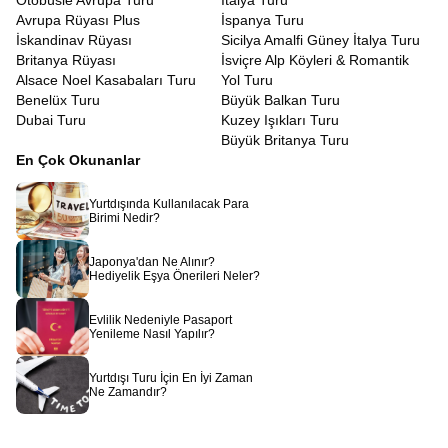
Otobüsle Avrupa Turu
İtalya Turu
Avrupa Rüyası Plus
İspanya Turu
İskandinav Rüyası
Sicilya Amalfi Güney İtalya Turu
Britanya Rüyası
İsviçre Alp Köyleri & Romantik
Alsace Noel Kasabaları Turu
Yol Turu
Benelüx Turu
Büyük Balkan Turu
Dubai Turu
Kuzey Işıkları Turu
Büyük Britanya Turu
En Çok Okunanlar
Yurtdışında Kullanılacak Para
Birimi Nedir?
Japonya'dan Ne Alınır?
Hediyelik Eşya Önerileri Neler?
Evlilik Nedeniyle Pasaport
Yenileme Nasıl Yapılır?
Yurtdışı Turu İçin En İyi Zaman
Ne Zamandır?