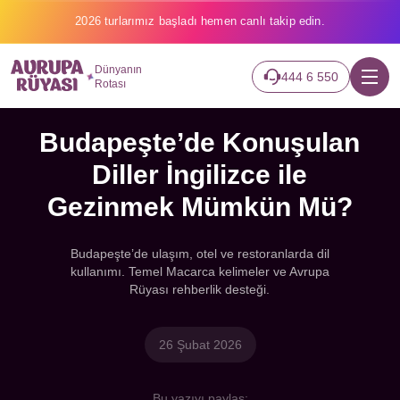
2026 turlarımız başladı hemen canlı takip edin.
Dünyanın
444 6 550
Rotası
Budapeşte’de Konuşulan
Diller İngilizce ile
Gezinmek Mümkün Mü?
Budapeşte’de ulaşım, otel ve restoranlarda dil
kullanımı. Temel Macarca kelimeler ve Avrupa
Rüyası rehberlik desteği.
26 Şubat 2026
Bu yazıyı paylaş: