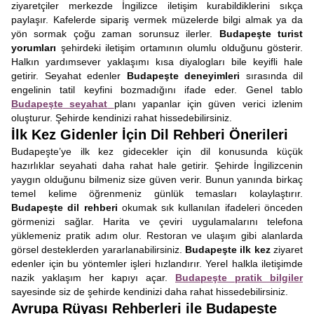
ziyaretçiler merkezde İngilizce iletişim kurabildiklerini sıkça
paylaşır. Kafelerde sipariş vermek müzelerde bilgi almak ya da
yön sormak çoğu zaman sorunsuz ilerler.
Budapeşte turist
yorumları
şehirdeki iletişim ortamının olumlu olduğunu gösterir.
Halkın yardımsever yaklaşımı kısa diyalogları bile keyifli hale
getirir. Seyahat edenler
Budapeşte deneyimleri
sırasında dil
engelinin tatil keyfini bozmadığını ifade eder. Genel tablo
Budapeşte seyahat
planı yapanlar için güven verici izlenim
oluşturur. Şehirde kendinizi rahat hissedebilirsiniz.
İlk Kez Gidenler İçin Dil Rehberi Önerileri
Budapeşte’ye ilk kez gidecekler için dil konusunda küçük
hazırlıklar seyahati daha rahat hale getirir. Şehirde İngilizcenin
yaygın olduğunu bilmeniz size güven verir. Bunun yanında birkaç
temel kelime öğrenmeniz günlük temasları kolaylaştırır.
Budapeşte dil rehberi
okumak sık kullanılan ifadeleri önceden
görmenizi sağlar. Harita ve çeviri uygulamalarını telefona
yüklemeniz pratik adım olur. Restoran ve ulaşım gibi alanlarda
görsel desteklerden yararlanabilirsiniz.
Budapeşte ilk kez
ziyaret
edenler için bu yöntemler işleri hızlandırır. Yerel halkla iletişimde
nazik yaklaşım her kapıyı açar.
Budapeşte pratik bilgiler
sayesinde siz de şehirde kendinizi daha rahat hissedebilirsiniz.
Avrupa Rüyası Rehberleri ile Budapeşte