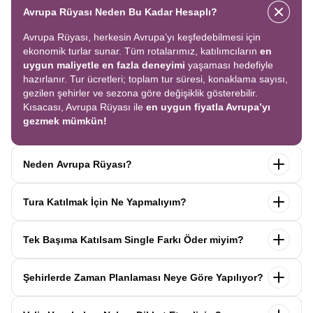
Avrupa Rüyası Neden Bu Kadar Hesaplı?
Avrupa Rüyası, herkesin Avrupa’yı keşfedebilmesi için
ekonomik turlar sunar. Tüm rotalarımız, katılımcıların
en
uygun maliyetle en fazla deneyimi
yaşaması hedefiyle
hazırlanır. Tur ücretleri; toplam tur süresi, konaklama sayısı,
gezilen şehirler ve sezona göre değişiklik gösterebilir.
Kısacası, Avrupa Rüyası ile
en uygun fiyatla Avrupa’yı
gezmek mümkün!
Neden Avrupa Rüyası?
Avrupa Rüyası ile ekonomik bir şekilde
tek seferde birçok
Tura Katılmak İçin Ne Yapmalıyım?
ülkeyi
keşfedin! Ekstra tur ücreti yok, tüm geziler fiyata
dahil.
Profesyonel kokartlı rehberler
,
konforlu oteller
ve
Tur sayfasındaki
“Başvuru Yap”
formunu doldurun ve
benzersiz rotalar
ile Avrupa’yı en keyifli şekilde yaşayın.
Tek Başıma Katılsam Single Farkı Öder miyim?
seyahat sözleşmesini
onaylayın.
İlk taksiti
ödediğinizde
kaydınız tamamlanır ve Avrupa Rüyası’yla yolculuğunuz
Hayır, ödemezsiniz. Avrupa Rüyası’nda tek başına
başlar!
Şehirlerde Zaman Planlaması Neye Göre Yapılıyor?
katıldığınızda
1000 Euro’ya varan single farkı
uygulanmaz.
Sizi, mesleğinize ve yaşınıza uygun bir
Avrupa Rüyası turlarındaki tüm zaman planlamaları,
uzman
katılımcı ile eşleştiririz; böylece
ek ücret ödemeden