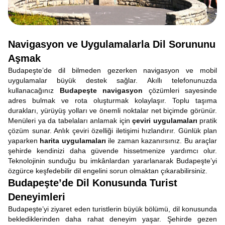
Navigasyon ve Uygulamalarla Dil Sorununu
Aşmak
Budapeşte’de dil bilmeden gezerken navigasyon ve mobil
uygulamalar büyük destek sağlar. Akıllı telefonunuzda
kullanacağınız
Budapeşte navigasyon
çözümleri sayesinde
adres bulmak ve rota oluşturmak kolaylaşır. Toplu taşıma
durakları, yürüyüş yolları ve önemli noktalar net biçimde görünür.
Menüleri ya da tabelaları anlamak için
çeviri uygulamaları
pratik
çözüm sunar. Anlık çeviri özelliği iletişimi hızlandırır. Günlük plan
yaparken
harita uygulamaları
ile zaman kazanırsınız. Bu araçlar
şehirde kendinizi daha güvende hissetmenize yardımcı olur.
Teknolojinin sunduğu bu imkânlardan yararlanarak Budapeşte’yi
özgürce keşfedebilir dil engelini sorun olmaktan çıkarabilirsiniz.
Budapeşte’de Dil Konusunda Turist
Deneyimleri
Budapeşte’yi ziyaret eden turistlerin büyük bölümü, dil konusunda
beklediklerinden daha rahat deneyim yaşar. Şehirde gezen