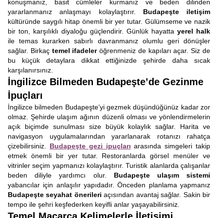
konuşmanız, basit cümleler kurmanız ve beden dilinden
yararlanmanız anlaşmayı kolaylaştırır.
Budapeşte iletişim
kültüründe saygılı hitap önemli bir yer tutar. Gülümseme ve nazik
bir ton, karşılıklı diyaloğu güçlendirir. Günlük hayatta
yerel halk
ile temas kurarken sabırlı davranmanız olumlu geri dönüşler
sağlar. Birkaç
temel ifadeler
öğrenmeniz de kapıları açar. Siz de
bu küçük detaylara dikkat ettiğinizde şehirde daha sıcak
karşılanırsınız.
İngilizce Bilmeden Budapeşte’de Gezinme
İpuçları
İngilizce bilmeden Budapeşte’yi gezmek düşündüğünüz kadar zor
olmaz. Şehirde ulaşım ağının düzenli olması ve yönlendirmelerin
açık biçimde sunulması size büyük kolaylık sağlar. Harita ve
navigasyon uygulamalarından yararlanarak rotanızı rahatça
çizebilirsiniz.
Budapeşte gezi ipuçları
arasında simgeleri takip
etmek önemli bir yer tutar. Restoranlarda görsel menüler ve
vitrinler seçim yapmanızı kolaylaştırır. Turistik alanlarda çalışanlar
beden diliyle yardımcı olur.
Budapeşte ulaşım sistemi
yabancılar için anlaşılır yapıdadır. Önceden planlama yapmanız
Budapeşte seyahat önerileri
açısından avantaj sağlar. Sakin bir
tempo ile şehri keşfederken keyifli anlar yaşayabilirsiniz.
Temel Macarca Kelimelerle İletişimi