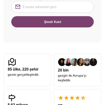
Şimdi Katıl
85
ülke,
220
şehir
20 bin
gezisi gerçekleştirdik.
gezgin ile Avrupa’yı
keşfettik.
5.63 milyon