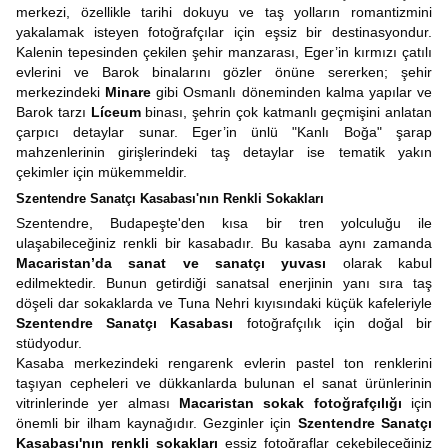
merkezi, özellikle tarihi dokuyu ve taş yolların romantizmini
yakalamak isteyen fotoğrafçılar için eşsiz bir destinasyondur.
Kalenin tepesinden çekilen şehir manzarası, Eger’in kırmızı çatılı
evlerini ve Barok binalarını gözler önüne sererken; şehir
merkezindeki
Minare
gibi Osmanlı döneminden kalma yapılar ve
Barok tarzı
Líceum
binası, şehrin çok katmanlı geçmişini anlatan
çarpıcı detaylar sunar. Eger’in ünlü "Kanlı Boğa" şarap
mahzenlerinin girişlerindeki taş detaylar ise tematik yakın
çekimler için mükemmeldir.
Szentendre Sanatçı Kasabası'nın Renkli Sokakları
Szentendre, Budapeşte'den kısa bir tren yolculuğu ile
ulaşabileceğiniz renkli bir kasabadır. Bu kasaba aynı zamanda
Macaristan’da sanat ve sanatçı yuvası
olarak kabul
edilmektedir. Bunun getirdiği sanatsal enerjinin yanı sıra taş
döşeli dar sokaklarda ve Tuna Nehri kıyısındaki küçük kafeleriyle
Szentendre Sanatçı Kasabası
fotoğrafçılık için doğal bir
stüdyodur.
Kasaba merkezindeki rengarenk evlerin pastel ton renklerini
taşıyan cepheleri ve dükkanlarda bulunan el sanat ürünlerinin
vitrinlerinde yer alması
Macaristan sokak fotoğrafçılığı
için
önemli bir ilham kaynağıdır. Gezginler için
Szentendre Sanatçı
Kasabası'nın renkli sokakları
eşsiz fotoğraflar çekebileceğiniz