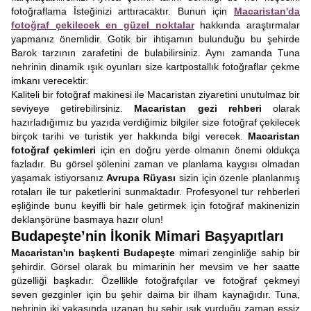
fotoğraflama İsteğinizi arttıracaktır. Bunun için
Macaristan'da
fotoğraf çekilecek en güzel noktalar
hakkında araştırmalar
yapmanız önemlidir. Gotik bir ihtişamın bulunduğu bu şehirde
Barok tarzının zarafetini de bulabilirsiniz. Aynı zamanda Tuna
nehrinin dinamik ışık oyunları size kartpostallık fotoğraflar çekme
imkanı verecektir.
Kaliteli bir fotoğraf makinesi ile Macaristan ziyaretini unutulmaz bir
seviyeye getirebilirsiniz.
Macaristan gezi rehberi
olarak
hazırladığımız bu yazıda verdiğimiz bilgiler size fotoğraf çekilecek
birçok tarihi ve turistik yer hakkında bilgi verecek.
Macaristan
fotoğraf çekimleri
için en doğru yerde olmanın önemi oldukça
fazladır. Bu görsel şölenini zaman ve planlama kaygısı olmadan
yaşamak istiyorsanız
Avrupa Rüyası
sizin için özenle planlanmış
rotaları ile tur paketlerini sunmaktadır. Profesyonel tur rehberleri
eşliğinde bunu keyifli bir hale getirmek için fotoğraf makinenizin
deklanşörüne basmaya hazır olun!
Budapeşte’nin İkonik Mimari Başyapıtları
Macaristan'ın başkenti Budapeşte
mimari zenginliğe sahip bir
şehirdir. Görsel olarak bu mimarinin her mevsim ve her saatte
güzelliği başkadır. Özellikle fotoğrafçılar ve fotoğraf çekmeyi
seven gezginler için bu şehir daima bir ilham kaynağıdır. Tuna,
nehrinin iki yakasında uzanan bu şehir ışık vurduğu zaman eşsiz