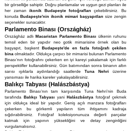
bir görselliğe sahiptir. Doğru planlamalar ve uygun gezi planları ile
her zaman
ikonik Budapeşte fotoğrafları
çekebilirsiniz. Bu
konuda
Budapeşte'nin ikonik mimari başyapıtları
size zengin
seçenekler sunacaktır.
Parlamento Binası (Országház)
Országház adlı
Macaristan Parlamento Binası
ülkenin ruhunu
temsil eden bir yapıdır neo gotik mimarisine örnek olan bu
başyapıt, başkent
Budapeşte'de en fazla fotoğrafı çekilen
bina
olmaktadır. Oldukça çarpıcı bir mimarisi bulunan Parlamento
Binası’nın fotoğrafını çekerken en iyi kareyi yakalamak için farklı
perspektifler kullanabilirsiniz. Gün batımından sonra binanın altın
sarısı ışıklarla aydınlandığı saatlerde
Tuna Nehri
üzerine
yansıması ile harika kareler yakalayabilirsiniz.
Balıkçı Tabyası (Halászbástya)
Parlamento Binası’nın tam karşısında Tuna Nehri’nin Buda
tarafında
Balıkçı Tabyası
yani
Halászbástya
fotoğraf çekmek
için oldukça ideal bir yapıdır. Geniş açılı manzara fotoğrafları
çekerken bu görkemli yapıların tüm ihtişamını kadraja
sığdırabilirsiniz. Fotoğraf koleksiyonunuza değerli parçalar
katmak için yapının yüksekliğini ve detay zenginliğini
vurgulamalısınız.