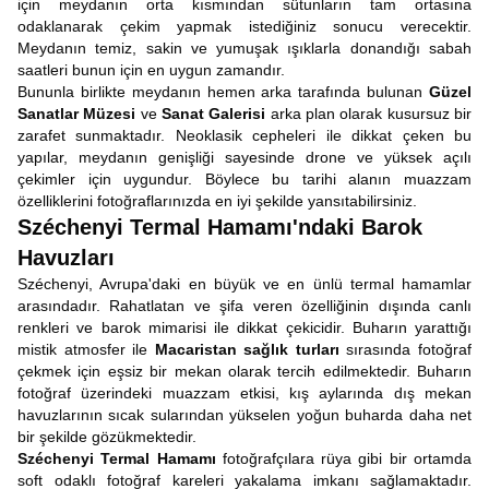
için meydanın orta kısmından sütunların tam ortasına
odaklanarak çekim yapmak istediğiniz sonucu verecektir.
Meydanın temiz, sakin ve yumuşak ışıklarla donandığı sabah
saatleri bunun için en uygun zamandır.
Bununla birlikte meydanın hemen arka tarafında bulunan
Güzel
Sanatlar Müzesi
ve
Sanat Galerisi
arka plan olarak kusursuz bir
zarafet sunmaktadır. Neoklasik cepheleri ile dikkat çeken bu
yapılar, meydanın genişliği sayesinde drone ve yüksek açılı
çekimler için uygundur. Böylece bu tarihi alanın muazzam
özelliklerini fotoğraflarınızda en iyi şekilde yansıtabilirsiniz.
Széchenyi Termal Hamamı'ndaki Barok
Havuzları
Széchenyi, Avrupa'daki en büyük ve en ünlü termal hamamlar
arasındadır. Rahatlatan ve şifa veren özelliğinin dışında canlı
renkleri ve barok mimarisi ile dikkat çekicidir. Buharın yarattığı
mistik atmosfer ile
Macaristan sağlık turları
sırasında fotoğraf
çekmek için eşsiz bir mekan olarak tercih edilmektedir. Buharın
fotoğraf üzerindeki muazzam etkisi, kış aylarında dış mekan
havuzlarının sıcak sularından yükselen yoğun buharda daha net
bir şekilde gözükmektedir.
Széchenyi Termal Hamamı
fotoğrafçılara rüya gibi bir ortamda
soft odaklı fotoğraf kareleri yakalama imkanı sağlamaktadır.