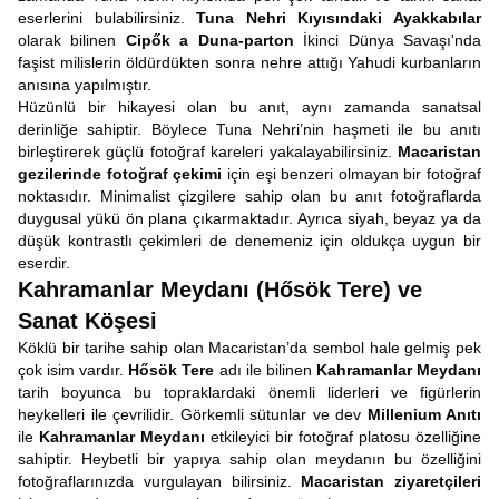
eserlerini bulabilirsiniz.
Tuna Nehri Kıyısındaki Ayakkabılar
olarak bilinen
Cipők a Duna-parton
İkinci Dünya Savaşı'nda
faşist milislerin öldürdükten sonra nehre attığı Yahudi kurbanların
anısına yapılmıştır.
Hüzünlü bir hikayesi olan bu anıt, aynı zamanda sanatsal
derinliğe sahiptir. Böylece Tuna Nehri’nin haşmeti ile bu anıtı
birleştirerek güçlü fotoğraf kareleri yakalayabilirsiniz.
Macaristan
gezilerinde fotoğraf çekimi
için eşi benzeri olmayan bir fotoğraf
noktasıdır.
Minimalist çizgilere sahip olan bu anıt fotoğraflarda
duygusal yükü ön plana çıkarmaktadır. Ayrıca siyah, beyaz ya da
düşük kontrastlı çekimleri de denemeniz için oldukça uygun bir
eserdir.
Kahramanlar Meydanı (Hősök Tere) ve
Sanat Köşesi
Köklü bir tarihe sahip olan Macaristan’da sembol hale gelmiş pek
çok isim vardır.
Hősök Tere
adı ile bilinen
Kahramanlar Meydanı
tarih boyunca bu topraklardaki önemli liderleri ve figürlerin
heykelleri ile çevrilidir. Görkemli sütunlar ve dev
Millenium Anıtı
ile
Kahramanlar Meydanı
etkileyici bir fotoğraf platosu özelliğine
sahiptir. Heybetli bir yapıya sahip olan meydanın bu özelliğini
fotoğraflarınızda vurgulayan bilirsiniz.
Macaristan ziyaretçileri