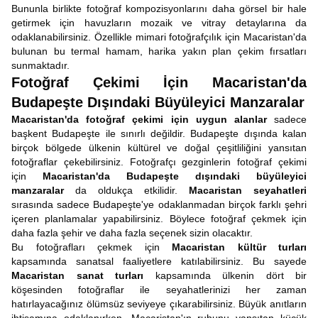
Bununla birlikte fotoğraf kompozisyonlarını daha görsel bir hale
getirmek için havuzların mozaik ve vitray detaylarına da
odaklanabilirsiniz. Özellikle mimari fotoğrafçılık için Macaristan'da
bulunan bu termal hamam, harika yakın plan çekim fırsatları
sunmaktadır.
Fotoğraf Çekimi İçin Macaristan'da
Budapeşte Dışındaki Büyüleyici Manzaralar
Macaristan'da fotoğraf çekimi için uygun alanlar
sadece
başkent Budapeşte ile sınırlı değildir. Budapeşte dışında kalan
birçok bölgede ülkenin kültürel ve doğal çeşitliliğini yansıtan
fotoğraflar çekebilirsiniz. Fotoğrafçı gezginlerin fotoğraf çekimi
için
Macaristan'da Budapeşte dışındaki büyüleyici
manzaralar
da oldukça etkilidir.
Macaristan seyahatleri
sırasında sadece Budapeşte'ye odaklanmadan birçok farklı şehri
içeren planlamalar yapabilirsiniz. Böylece fotoğraf çekmek için
daha fazla şehir ve daha fazla seçenek sizin olacaktır.
Bu fotoğrafları çekmek için
Macaristan kültür turları
kapsamında sanatsal faaliyetlere katılabilirsiniz. Bu sayede
Macaristan sanat turları
kapsamında ülkenin dört bir
köşesinden fotoğraflar ile seyahatlerinizi her zaman
hatırlayacağınız ölümsüz seviyeye çıkarabilirsiniz. Büyük anıtların