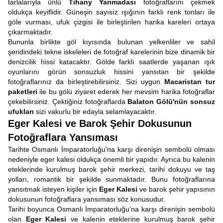
tarlalarıyla ünlü
Tihany Yarımadası
fotoğraflarını çekmek
oldukça keyiflidir. Güneşin sayısız ışığının farklı renk tonları ile
göle vurması, ufuk çizgisi ile birleştirilen harika kareleri ortaya
çıkarmaktadır.
Bununla birlikte göl kıyısında bulunan yelkenliler ve sahil
şeridindeki tekne iskeleleri de fotoğraf karelerinin bize dinamik bir
denizcilik hissi katacaktır. Gölde farklı saatlerde yaşanan ışık
oyunlarını görün sonsuzluk hissini yansıtan bir şekilde
fotoğraflarınız da birleştirebilirsiniz. Sizi uygun
Macaristan tur
paketleri
ile bu gölü ziyaret ederek her mevsim harika fotoğraflar
çekebilirsiniz. Çektiğiniz fotoğraflarda
Balaton Gölü'nün sonsuz
ufukları
sizi vakurlu bir edayla selamlayacaktır.
Eger Kalesi ve Barok Şehir Dokusunun
Fotoğraflara Yansıması
Tarihte Osmanlı İmparatorluğu'na karşı direnişin sembolü olması
nedeniyle eger kalesi oldukça önemli bir yapıdır. Ayrıca bu kalenin
eteklerinde kurulmuş barok şehir merkezi, tarihi dokuyu ve taş
yolları, romantik bir şekilde sunmaktadır. Bunu fotoğraflarına
yansıtmak isteyen kişiler için
Eger Kalesi
ve barok şehir yapısının
dokusunun fotoğraflara yansıması söz konusudur.
Tarihi boyunca Osmanlı İmparatorluğu’na karşı direnişin sembolü
olan
Eger Kalesi
ve kalenin eteklerine kurulmuş barok şehir