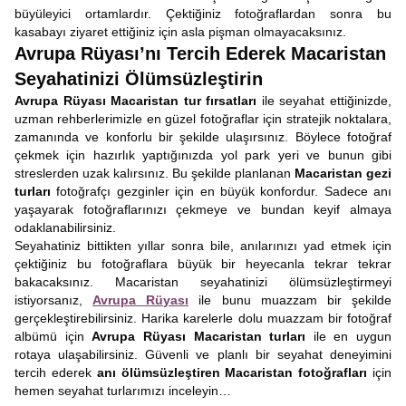
büyüleyici ortamlardır. Çektiğiniz fotoğraflardan sonra bu
kasabayı ziyaret ettiğiniz için asla pişman olmayacaksınız.
Avrupa Rüyası’nı Tercih Ederek Macaristan
Seyahatinizi Ölümsüzleştirin
Avrupa Rüyası Macaristan tur fırsatları
ile seyahat ettiğinizde,
uzman rehberlerimizle en güzel fotoğraflar için stratejik noktalara,
zamanında ve konforlu bir şekilde ulaşırsınız. Böylece fotoğraf
çekmek için hazırlık yaptığınızda yol park yeri ve bunun gibi
streslerden uzak kalırsınız. Bu şekilde planlanan
Macaristan gezi
turları
fotoğrafçı gezginler için en büyük konfordur. Sadece anı
yaşayarak fotoğraflarınızı çekmeye ve bundan keyif almaya
odaklanabilirsiniz.
Seyahatiniz bittikten yıllar sonra bile, anılarınızı yad etmek için
çektiğiniz bu fotoğraflara büyük bir heyecanla tekrar tekrar
bakacaksınız. Macaristan seyahatinizi ölümsüzleştirmeyi
istiyorsanız,
Avrupa Rüyası
ile bunu muazzam bir şekilde
gerçekleştirebilirsiniz. Harika karelerle dolu muazzam bir fotoğraf
albümü için
Avrupa Rüyası Macaristan turları
ile en uygun
rotaya ulaşabilirsiniz. Güvenli ve planlı bir seyahat deneyimini
tercih ederek
anı ölümsüzleştiren Macaristan fotoğrafları
için
hemen seyahat turlarımızı inceleyin…