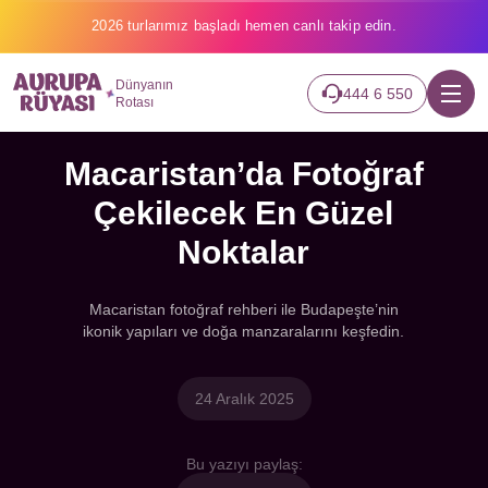
2026 turlarımız başladı hemen canlı takip edin.
Dünyanın
444 6 550
Rotası
Macaristan’da Fotoğraf
Çekilecek En Güzel
Noktalar
Macaristan fotoğraf rehberi ile Budapeşte’nin
ikonik yapıları ve doğa manzaralarını keşfedin.
24 Aralık 2025
Bu yazıyı paylaş: