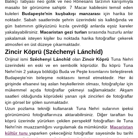
Balıkçı Tabyası neo gotik ve neo Rönesans tarzının karışımıyla
masalsı bir görünüme sahiptir. 7 Macar kabilesini temsil eden
kuleleri
Budapeşte'nin kuşbakışı manzarası
için harika bir
noktadır. Sabah saatlerinde şehrin üzerindeki sis kalktığında ve
gün batımının gökyüzünü kızıla çevirdiği anlarda eşsiz kareler
yakalayabilirsiniz.
Macaristan gezi turları
sırasında huzurlu anlar
yakalamak isteyen kişiler bu noktada harika fotoğraflar çekerek
atmosferi en üst düzeye çıkarmaktadır.
Zincir Köprü (Széchenyi Lánchíd)
Orijinal ismi
Széchenyi Lánchíd
olan
Zincir Köprü
Tuna Nehri
üzerindeki en eski ve en sembolik köprüdür. Bu köprü Tuna
Nehri'nin 2 yakaya böldüğü Buda ve Peşte kısımlarını birleştirerek
Budapeşte'nin birleşme noktasını temsil etmektedir. Her iki
girişinde efsanevi taş aslan heykellerinin olması, fotoğrafçılar için
mükemmel açıda fotoğraflar çekmeyi sağlamaktadır. Akşam
saatleri olduğunda köprüdeki yanan ışık zincirleri de fotoğraflar
için görsel bir şölen sunmaktadır.
Uzun pozlama tekniği kullanarak Tuna Nehri sularının ipeksi
görünümünü fotoğraflarınıza aktarabilirsiniz. Diğer taraftan bu
köprü üzerinde yürürken çekilen perspektif fotoğrafları ile Tuna
Nehri'nin muazzamlığını vurgulamak da mümkündür.
Macaristan
kültür turu
yaparken çekeceğiniz fotoğraflar sayesinde bu tarihi