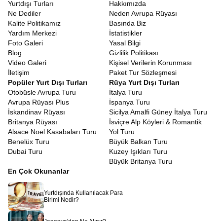
Yurtdışı Turları
Hakkımızda
Ne Dediler
Neden Avrupa Rüyası
Kalite Politikamız
Basında Biz
Yardım Merkezi
İstatistikler
Foto Galeri
Yasal Bilgi
Blog
Gizlilik Politikası
Video Galeri
Kişisel Verilerin Korunması
İletişim
Paket Tur Sözleşmesi
Popüler Yurt Dışı Turları
Rüya Yurt Dışı Turları
Otobüsle Avrupa Turu
İtalya Turu
Avrupa Rüyası Plus
İspanya Turu
İskandinav Rüyası
Sicilya Amalfi Güney İtalya Turu
Britanya Rüyası
İsviçre Alp Köyleri & Romantik
Alsace Noel Kasabaları Turu
Yol Turu
Benelüx Turu
Büyük Balkan Turu
Dubai Turu
Kuzey Işıkları Turu
Büyük Britanya Turu
En Çok Okunanlar
Yurtdışında Kullanılacak Para
Birimi Nedir?