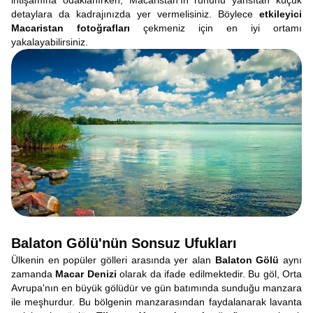
ihtişamına odaklanırken, Macaristan'ın ruhunu yansıtan küçük
detaylara da kadrajınızda yer vermelisiniz. Böylece
etkileyici
Macaristan fotoğrafları
çekmeniz için en iyi ortamı
yakalayabilirsiniz.
Balaton Gölü'nün Sonsuz Ufukları
Ülkenin en popüler gölleri arasında yer alan
Balaton Gölü
aynı
zamanda
Macar Denizi
olarak da ifade edilmektedir. Bu göl, Orta
Avrupa'nın en büyük gölüdür ve gün batımında sunduğu manzara
ile meşhurdur. Bu bölgenin manzarasından faydalanarak lavanta