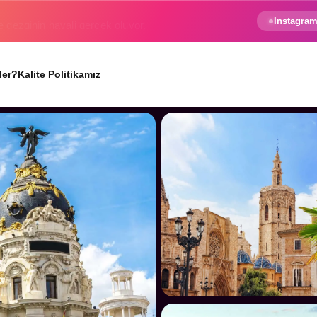
e gezginin hayali gerçek oluyor.
Instagram
ler?
Kalite Politikamız