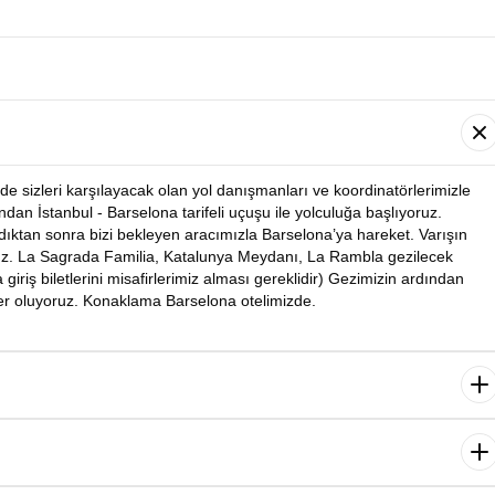
de sizleri karşılayacak olan yol danışmanları ve koordinatörlerimizle
dan İstanbul - Barselona tarifeli uçuşu ile yolculuğa başlıyoruz.
ıktan sonra bizi bekleyen aracımızla Barselona’ya hareket. Varışın
ruz. La Sagrada Familia, Katalunya Meydanı, La Rambla gezilecek
giriş biletlerini misafirlerimiz alması gereklidir) Gezimizin ardından
er oluyoruz. Konaklama Barselona otelimizde.
mızla Barselona Kombi turu yapıyoruz. Rehberimiz eşliğinde Arnavut
da geziyoruz. Varışın ardından rehberimiz eşliğinde şehir turumuza
ından dönüş yolculuğumuz başlıyor. Yolculuk sonrası otele transfer