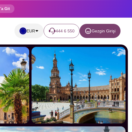
'a Git
EUR
444 6 550
Gezgin Girişi