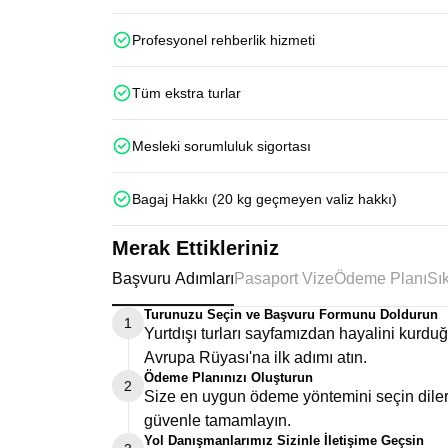
Profesyonel rehberlik hizmeti
Tüm ekstra turlar
Mesleki sorumluluk sigortası
Bagaj Hakkı (20 kg geçmeyen valiz hakkı)
Merak Ettikleriniz
Başvuru Adımları
Pasaport Vize
Ödeme Planı
Turunuzu Seçin ve Başvuru Formunu Doldurun
1
Yurtdışı turları sayfamızdan hayalini kurd
Avrupa Rüyası'na ilk adımı atın.
Ödeme Planınızı Oluşturun
2
Size en uygun ödeme yöntemini seçin dilers
güvenle tamamlayın.
Yol Danışmanlarımız Sizinle İletişime Geçsin