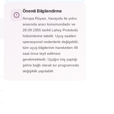
Endülüs’ün incisi El Hamra Sarayı,
çevrelediği bu büyüleyici şehir, panoramik
Granada’nın tepesinde yer alan görkemli bir
manzaralarıyla adeta bir açık hava
Mağribi mirasıdır. Her taşında tarih, her
Önemli Bilgilendirme
müzesidir.
köşesinde zarafet gizlidir; El Hamra,
Avrupa Rüyası, havayolu ile yolcu
zamanda yolculuğun en büyüleyici
arasında aracı konumundadır ve
duraklarından biridir.
28.09.1955 tarihli Lahey Protokolü
hükümlerine tabidir. Uçuş saatleri
operasyonel nedenlerle değişebilir;
tüm uçuş bilgilerinin hareketten 48
saat önce teyit edilmesi
gerekmektedir. Uçağın iniş yaptığı
şehre bağlı olarak tur programında
değişiklik yapılabilir.