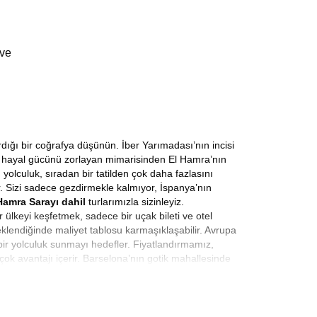
 ve
rdığı bir coğrafya düşünün. İber Yarımadası’nın incisi
nin hayal gücünü zorlayan mimarisinden El Hamra’nın
yolculuk, sıradan bir tatilden çok daha fazlasını
r. Sizi sadece gezdirmekle kalmıyor, İspanya’nın
Hamra Sarayı dahil
turlarımızla sizinleyiz.
 ülkeyi keşfetmek, sadece bir uçak bileti ve otel
 eklendiğinde maliyet tablosu karmaşıklaşabilir. Avrupa
 bir yolculuk sunmayı hedefler. Fiyatlandırmamız,
rçok avantajı içerir. Barselona’nın gotik mahallesinde
istiyoruz. Kaliteyi ulaşılabilir kılmak, bizim için
na gelmemelidir. Bizim için
Uygun Fiyatlı İspanya