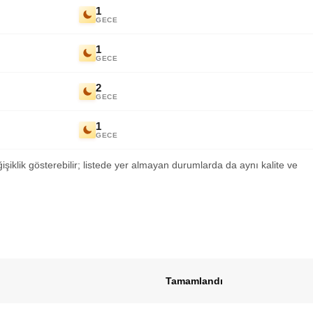
1
GECE
1
GECE
2
GECE
1
GECE
ğişiklik gösterebilir; listede yer almayan durumlarda da aynı kalite ve
Tamamlandı