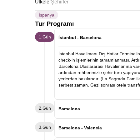
Ülkeler
Şehirler
İspanya
Tur Programı
1.Gün
İstanbul - Barselona
İstanbul Havalimanı Dış Hatlar Terminalin
check-in işlemlerinin tamamlanması. Ardın
Barcelona Uluslararası Havalimanına vard
ardından rehberimizle şehir turu yapıyo
yerlerden bazılarıdır. (La Sagrada Familia 
serbest zaman. Gezi sonrası otele transf
2.Gün
Barselona
Sabah kahvaltının ardından katılımcıları
3.Gün
kaldırımlı, labirent gibi şehir sokakların
Barselona - Valencia
başlıyoruz ve serbest zaman. Gezinin ard