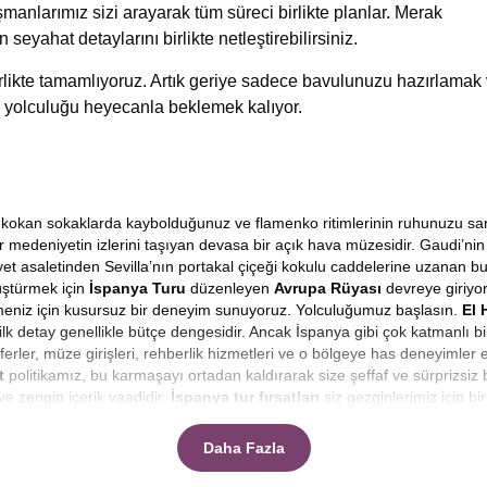
manlarımız sizi arayarak tüm süreci birlikte planlar. Merak
n seyahat detaylarını birlikte netleştirebilirsiniz.
birlikte tamamlıyoruz. Artık geriye sadece bavulunuzu hazırlamak
 yolculuğu heyecanla beklemek kalıyor.
arih kokan sokaklarda kaybolduğunuz ve flamenko ritimlerinin ruhunuzu sa
bir medeniyetin izlerini taşıyan devasa bir açık hava müzesidir. Gaudi’
et asaletinden Sevilla’nın portakal çiçeği kokulu caddelerine uzanan bu 
üştürmek için
İspanya Turu
düzenleyen
Avrupa Rüyası
devreye giriyo
tmeniz için kusursuz bir deneyim sunuyoruz. Yolculuğumuz başlasın.
El 
ilk detay genellikle bütçe dengesidir. Ancak İspanya gibi çok katmanlı bir
ferler, müze girişleri, rehberlik hizmetleri ve o bölgeye has deneyimler
t
politikamız, bu karmaşayı ortadan kaldırarak size şeffaf ve sürprizsiz
ve zengin içerik vaadidir.
İspanya tur fırsatları
siz gezginlerimiz için bi
ızda buna ne kadar ödeyeceğim sorusu değil, sadece o anın büyüsü olsun 
Daha Fazla
çeyle yaşamaktır. Ancak uygun kelimesi, kaliteden ödün vermek anlamı