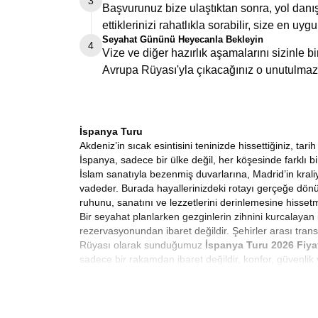
3
Başvurunuz bize ulaştıktan sonra, yol danış
ettiklerinizi rahatlıkla sorabilir, size en uygu
Seyahat Gününü Heyecanla Bekleyin
4
Vize ve diğer hazırlık aşamalarını sizinle 
Avrupa Rüyası'yla çıkacağınız o unutulmaz
İspanya Turu
Akdeniz’in sıcak esintisini teninizde hissettiğiniz, t
İspanya, sadece bir ülke değil, her köşesinde farklı 
İslam sanatıyla bezenmiş duvarlarına, Madrid’in kraliy
vadeder. Burada hayallerinizdeki rotayı gerçeğe dön
ruhunu, sanatını ve lezzetlerini derinlemesine hisse
Bir seyahat planlarken gezginlerin zihnini kurcalayan 
rezervasyonundan ibaret değildir. Şehirler arası trans
Rüyası olarak sunduğumuz
İspanya Turu 2026 Fiya
sadece bir rakamdan ibaret değildir, konfor, güvenlik 
yürürken ya da Granada’da gün batımını izlerken aklın
bir prensip meselesidir.
Uygun Fiyatlı İspanya Turu
Her gezginin hayali, maksimum deneyimi optimum büt