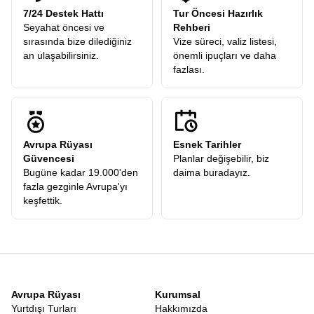
7/24 Destek Hattı
Tur Öncesi Hazırlık
Seyahat öncesi ve
Rehberi
sırasında bize dilediğiniz
Vize süreci, valiz listesi,
an ulaşabilirsiniz.
önemli ipuçları ve daha
fazlası.
Avrupa Rüyası
Esnek Tarihler
Güvencesi
Planlar değişebilir, biz
Bugüne kadar 19.000'den
daima buradayız.
fazla gezginle Avrupa'yı
keşfettik.
Avrupa Rüyası
Kurumsal
Yurtdışı Turları
Hakkımızda