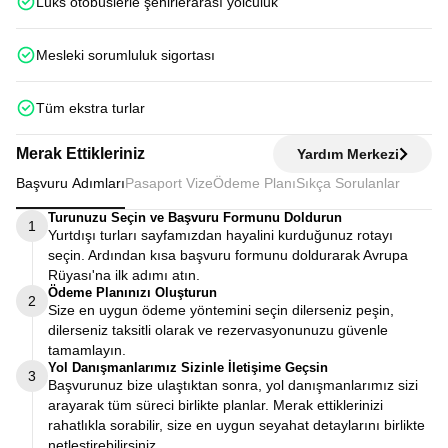
Lüks otobüslerle şehirlerarası yolculuk
Mesleki sorumluluk sigortası
Tüm ekstra turlar
Merak Ettikleriniz
Yardım Merkezi
Başvuru Adımları
Pasaport Vize
Ödeme Planı
Sıkça Sorulanlar
Turunuzu Seçin ve Başvuru Formunu Doldurun
1
Yurtdışı turları sayfamızdan hayalini kurduğunuz rotayı
seçin. Ardından kısa başvuru formunu doldurarak Avrupa
Rüyası'na ilk adımı atın.
Ödeme Planınızı Oluşturun
2
Size en uygun ödeme yöntemini seçin dilerseniz peşin,
dilerseniz taksitli olarak ve rezervasyonunuzu güvenle
tamamlayın.
Yol Danışmanlarımız Sizinle İletişime Geçsin
3
Başvurunuz bize ulaştıktan sonra, yol danışmanlarımız sizi
arayarak tüm süreci birlikte planlar. Merak ettiklerinizi
rahatlıkla sorabilir, size en uygun seyahat detaylarını birlikte
netleştirebilirsiniz.