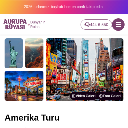
2026 turlarımız başladı hemen canlı takip edin.
Dünyanın
444 6 550
Rotası
Video Galeri
Foto Galeri
Amerika Turu