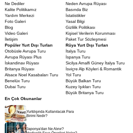
Ne Dediler
Neden Avrupa Rüyası
Kalite Politikamız
Basında Biz
Yardım Merkezi
İstatistikler
Foto Galeri
Yasal Bilgi
Blog
Gizlilik Politikası
Video Galeri
Kişisel Verilerin Korunması
İletişim
Paket Tur Sözleşmesi
Popüler Yurt Dışı Turları
Rüya Yurt Dışı Turları
Otobüsle Avrupa Turu
İtalya Turu
Avrupa Rüyası Plus
İspanya Turu
İskandinav Rüyası
Sicilya Amalfi Güney İtalya Turu
Britanya Rüyası
İsviçre Alp Köyleri & Romantik
Alsace Noel Kasabaları Turu
Yol Turu
Benelüx Turu
Büyük Balkan Turu
Dubai Turu
Kuzey Işıkları Turu
Büyük Britanya Turu
En Çok Okunanlar
Yurtdışında Kullanılacak Para
Birimi Nedir?
Japonya'dan Ne Alınır?