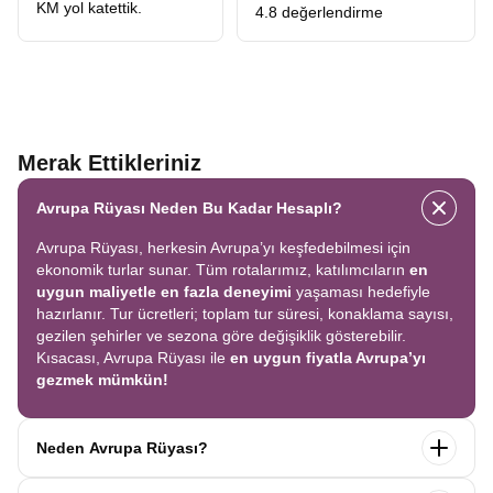
KM yol katettik.
4.8 değerlendirme
Merak Ettikleriniz
Avrupa Rüyası Neden Bu Kadar Hesaplı?
Avrupa Rüyası, herkesin Avrupa’yı keşfedebilmesi için
ekonomik turlar sunar. Tüm rotalarımız, katılımcıların
en
uygun maliyetle en fazla deneyimi
yaşaması hedefiyle
hazırlanır. Tur ücretleri; toplam tur süresi, konaklama sayısı,
gezilen şehirler ve sezona göre değişiklik gösterebilir.
Kısacası, Avrupa Rüyası ile
en uygun fiyatla Avrupa’yı
gezmek mümkün!
Neden Avrupa Rüyası?
Avrupa Rüyası ile ekonomik bir şekilde
tek seferde birçok