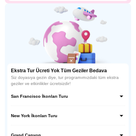
Ekstra Tur Ücreti Yok Tüm Geziler Bedava
Siz doyasıya gezin diye, tur programımızdaki tüm ekstra
geziler ve etkinlikler ücretsizdir!
San Francisco İkonları Turu
San Francisco'nun efsanevi simgelerini tek turda keşfedin!
Tekneyle Alcatraz manzarası, renkli Sausalito, Fisherman’s
New York İkonları Turu
Wharf lezzetleri ve ikonik Cable Car keyfi sizi bekliyor.
Unutulmaz bir gün!
Empire State'ten Times Square'e, Özgürlük Anıtı'ndan
Brooklyn Köprüsü'ne, New York'un kalbini atlatan
Grand Canyon