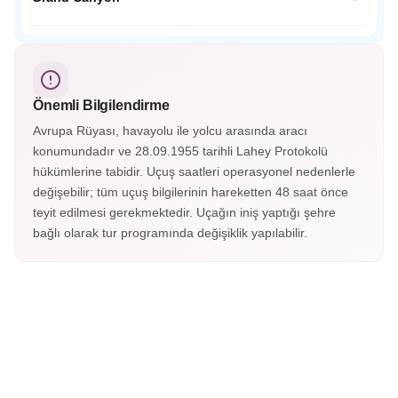
simgelerini keşfedin! Rehberli, unutulmaz bir şehir
macerası
Büyük Kanyon'un nefes kesen manzaralarını unutulmaz
kılan bu turda, doğanın en görkemli anlarına tanıklık edin.
Yerel rehber eşliğinde panoramik noktaları keşfedin,
fotoğraf molalarında ölümsüz anlar yakalayın. Konforlu
Önemli Bilgilendirme
ulaşım ve esnek program ile muhteşem bir deneyim sizi
bekliyor!
Avrupa Rüyası, havayolu ile yolcu arasında aracı
konumundadır ve 28.09.1955 tarihli Lahey Protokolü
hükümlerine tabidir. Uçuş saatleri operasyonel nedenlerle
değişebilir; tüm uçuş bilgilerinin hareketten 48 saat önce
teyit edilmesi gerekmektedir. Uçağın iniş yaptığı şehre
bağlı olarak tur programında değişiklik yapılabilir.