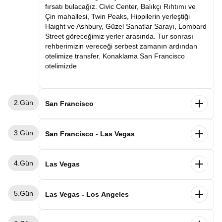
fırsatı bulacağız. Civic Center, Balıkçı Rıhtımı ve
Çin mahallesi, Twin Peaks, Hippilerin yerleştiği
Haight ve Ashbury, Güzel Sanatlar Sarayı, Lombard
Street göreceğimiz yerler arasında. Tur sonrası
rehberimizin vereceği serbest zamanın ardından
otelimize transfer. Konaklama San Francisco
otelimizde
2.Gün
San Francisco
Sabah otelde alacağımız kahvaltımızın ardından
3.Gün
Sausolito- Tekneden Alkatraz - Fisherman’s Wharf –
San Francisco - Las Vegas
Cable Car – Union Square turumuzu
gerçekleştireceğiz. Özel aracımızla San
Sabah otelimizde alacağımız kahvaltımızın
4.Gün
Francisco’nun eskiden yüksek rütbeli memurlarının
ardından Las Vegas uçuşumuz için San Francisco
Las Vegas
ve şimdi ise en zenginlerinin oturduğu Sausolito’ya
havalimanına gidiyoruz. Yaklaşık 2 saatten kısa
hareket ediyoruz. Yaklaşık 15 dakikalık bir bir
sürecek uçuşumuzun ardından, Las Vegas
Sabah otelimizde alacağımız kahvaltımızın
otobüs yolculuğu ile çok şirin bir kasaba olan
5.Gün
havalimanına ulaşıyoruz. Alanda bizi bekleyen özel
ardından Grand Canyon turumuzu
Las Vegas - Los Angeles
Sausalito’ya gideceğiz. Kordon boyunda yürüyüş
aracımız ile otelimize transferimizi
gerçekleştireceğiz. Sabah otelimizden özel aracımız
yaparken birbirinden güzel evleri görecek kahvenizi
gerçekleştiriyoruz. Otele yerleşmenin ardından
ile sabah Las Vegas’tan Arizona eyaletinde bulunan
Sabah otelimizde alacağımız kahvaltımızın