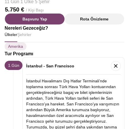
11 Gün 1 Ülke 5 Şehir
5.750 €
/ Kişi Başı
Başvuru Yap
Rota Önizleme
Nereleri Gezeceğiz?
Ülkeler
Şehirler
Amerika
Tur Programı
1.Gün
İstanbul - San Francisco
İstanbul Havalimanı Dış Hatlar Terminali’nde
toplanma sonrası Türk Hava Yolları kontuarından
gerçekleştireceğiniz bagaj ve bilet işlemlerinizin
ardından, Türk Hava Yolları tarifeli seferi ile San
Francisco’ya hareket. San Francisco’ya varışımızın
ardından Büyük Amerika turumuza başlıyoruz,
havalimanından
özel aracımızla ayrılıyor ve San
Francisco şehir turumuzu gerçekleştiriyoruz.
Turumuzda, bu güzel şehri daha yakından tanıma