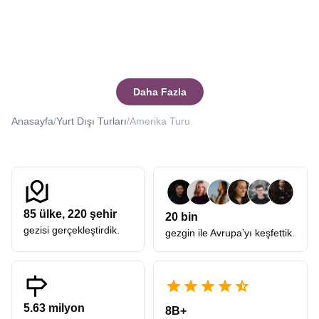
Daha Fazla
Anasayfa
/
Yurt Dışı Turları
/
Amerika Turu
85
ülke,
220
şehir
20 bin
gezisi gerçekleştirdik.
gezgin ile Avrupa’yı keşfettik.
5.63 milyon
8B+