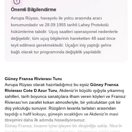
sayılır.
Önemli Bilgilendirme
Avrupa Rüyası, havayolu ile yolcu arasında aracı
konumundadır ve 28.09.1955 tarihli Lahey Protokolü
hükümlerine tabidir. Uçuş saatleri operasyonel nedenlerle
değişebilir; tüm uçuş bilgilerinin hareketten 48 saat önce
teyit edilmesi gerekmektedir. Uçağın iniş yaptığı şehre
bağlı olarak tur programında değişiklik yapılabilir.
Güney Fransa Rivierası Turu
Avrupa Rüyası olarak hazırladığımız bu eşsiz
Güney Fransa
Rivierası Cote D Azur Turu
, Akdeniz’in büyülü ışığıyla yıkanmış
sahilleri, tarih boyunca sanatçılara ilham veren köyleri ve Fransız
Rivierası’nın zarafet kokan atmosferiyle, bir yolculuktan çok bir
düş yolculuğu sunuyor. Rüzgârın lavanta tarlaları arasından
taşıdığı o hafif kokuyu, güneşin sıcaklığını ve Akdeniz’in mavi
titreşimini daha ilk adımda hissediyorsunuz.
Güney Fransa, insanın içine işleyen bir dinginliğe sahip. Nice’in
kıyı boyunca uzanan palmiye ağaçları, Menton’un renkli evleri,