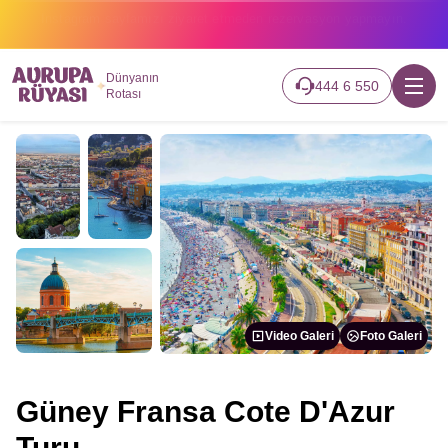
2026 turlarımız başladı hemen canlı takip edin.
Dünyanın
444 6 550
Rotası
Video Galeri
Foto Galeri
Güney Fransa Cote D'Azur
Turu