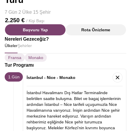
7 Gün 2 Ülke 15 Şehir
2.250 €
/ Kişi Başı
Başvuru Yap
Rota Önizleme
Nereleri Gezeceğiz?
Ülkeler
Şehirler
Fransa
Monako
Tur Programı
1.Gün
İstanbul - Nice - Monako
İstanbul Havalimanı Dış Hatlar Terminalinde
belirtilen saatte buluşma. Bilet ve bagaj işlemlerinin
ardından İstanbul – Nice tarifeli uçuşumuzla Nice
Havalimanına varıyoruz. İnişin ardından Nice şehir
merkezine hareket ediyoruz. Varışın ardından
rehberimiz eşliğinde Nice şehir turumuza
başlıyoruz. Melekler Körfezi'nin kıvrımı boyunca