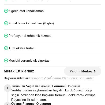
6 gece otel konaklaması
Konaklama kahvaltıları (6 gün)
Profesyonel rehberlik hizmeti
Tüm ekstra turlar
Mesleki sorumluluk sigortası
Merak Ettikleriniz
Yardım Merkezi
Başvuru Adımları
Pasaport Vize
Ödeme Planı
Sıkça Sorulanlar
Turunuzu Seçin ve Başvuru Formunu Doldurun
1
Yurtdışı turları sayfamızdan hayalini kurduğunuz rotayı
seçin. Ardından kısa başvuru formunu doldurarak Avrupa
Rüyası'na ilk adımı atın.
Ödeme Planınızı Oluşturun