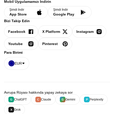
Mobil Uygulamamızı İndirin
Şimdi İndir
Şimdi İndir
App Store
Google Play
Bizi Takip Edin
Facebook
X Platform
Instagram
Youtube
Pinterest
Para Birimi
EUR
Avrupa Rüyası hakkında yapay zekaya sor
ChatGPT
Claude
Gemini
Perplexity
G
C
G
P
Grok
X