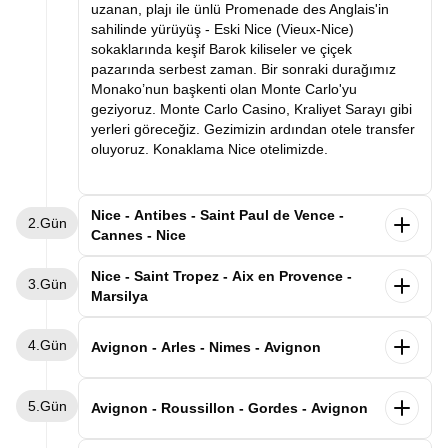
uzanan, plajı ile ünlü Promenade des Anglais'in
sahilinde yürüyüş - Eski Nice (Vieux-Nice)
sokaklarında keşif Barok kiliseler ve çiçek
pazarında serbest zaman. Bir sonraki durağımız
Monako’nun başkenti olan Monte Carlo'yu
geziyoruz. Monte Carlo Casino, Kraliyet Sarayı gibi
yerleri göreceğiz. Gezimizin ardından otele transfer
oluyoruz. Konaklama Nice otelimizde.
Nice - Antibes - Saint Paul de Vence -
2.Gün
Cannes - Nice
Sabah kahvaltı sonrası Cannes'e hareket ediyoruz.
Nice - Saint Tropez - Aix en Provence -
3.Gün
Fransız Rivierası’nın incisi Cannes, altın kumsalları,
Marsilya
palmiyeli caddeleri ve dünyaca ünlü film festivaliyle
tanınır. Akdeniz’in zarafetini, sanatın ışıltısını ve
Sabah kahvaltımızın ardından Marsilya'ya hareket
4.Gün
Fransız lüksünü bir arada sunan bu şehir, her
ediyoruz. İlk durağımız
dünyanın en ünlü tatil
Avignon - Arles - Nimes - Avignon
ziyaretçiye kırmızı halıda yürüyormuş hissi verir.
destinasyonlarından biri olan
Saint Tropez olacak.
Güney Fransa Côte d’Azur’un kalbinde yer alan,
Ardından bir diğer noktamız olan Aix-en-Provence
Sabah kahvaltı sonrası ilk durağımız tarihi şehir
A
kdeniz’in mavi sularıyla tarihin zarafetini
5.Gün
gezimize başlıyoruz. Roma döneminden kalan su
Arles. Bir zamanlar Roma metropolü, bu dönemden
Avignon - Roussillon - Gordes - Avignon
buluşturan büyüleyici bir Fransız sahil kenti
Antibes
şebekesi ve çeşmeleri halen çalışan bu şehirde
kalan eserlerin tamamı “Unesco dünya kültür
ilk durağımız olacak. Şehrin kalbinde yer alan Vieil
yapacağımız yürüyüş turumuz esnasında Rotonde
mirasına” kayıtlı olan ve ünlü ressam Van Gogh'un