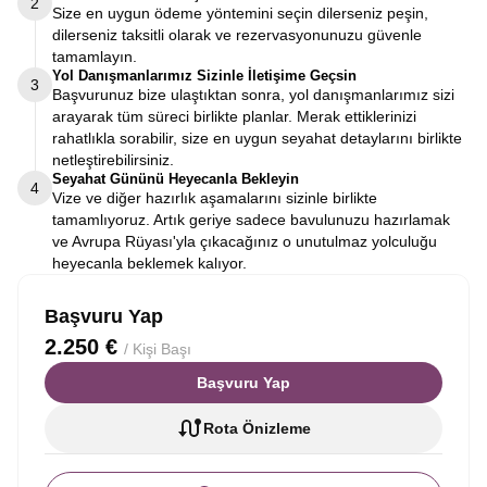
2
Size en uygun ödeme yöntemini seçin dilerseniz peşin,
dilerseniz taksitli olarak ve rezervasyonunuzu güvenle
tamamlayın.
Yol Danışmanlarımız Sizinle İletişime Geçsin
3
Başvurunuz bize ulaştıktan sonra, yol danışmanlarımız sizi
arayarak tüm süreci birlikte planlar. Merak ettiklerinizi
rahatlıkla sorabilir, size en uygun seyahat detaylarını birlikte
netleştirebilirsiniz.
Seyahat Gününü Heyecanla Bekleyin
4
Vize ve diğer hazırlık aşamalarını sizinle birlikte
tamamlıyoruz. Artık geriye sadece bavulunuzu hazırlamak
ve Avrupa Rüyası'yla çıkacağınız o unutulmaz yolculuğu
heyecanla beklemek kalıyor.
Başvuru Yap
2.250 €
/ Kişi Başı
Başvuru Yap
Rota Önizleme