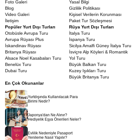
Foto Galeri
Yasal Bilgi
gereklidir. Biz de Avrupa Rüyası olarak
Güney Fransa turu vize
Blog
Gizlilik Politikası
konusunda sizlere tam destek sunuyoruz. Evrak hazırlığından
Video Galeri
Kişisel Verilerin Korunması
randevu süreçlerine kadar tüm aşamalarda danışmanlarımız
İletişim
Paket Tur Sözleşmesi
yanınızda oluyor. Bazı pasaport türlerinin vizeden muaf olması ise
Popüler Yurt Dışı Turları
Rüya Yurt Dışı Turları
ayrı bir kolaylık sağlıyor. Başvuru sürecinin nasıl ilerleyeceğini
Otobüsle Avrupa Turu
İtalya Turu
size adım adım aktarıyoruz.
Avrupa Rüyası Plus
İspanya Turu
Fransa Rivierası Turu Ekstra Turlar Dahil
İskandinav Rüyası
Sicilya Amalfi Güney İtalya Turu
Birçoğunun aklına yaz ayları gelse de,
Fransa Rivierası kış turu
Britanya Rüyası
İsviçre Alp Köyleri & Romantik
bambaşka bir huzur taşıyor. Yaz kalabalığı yok, şehirler daha
Alsace Noel Kasabaları Turu
Yol Turu
sakin, manzaralar daha dingin. Kışın bile ılıman olan iklim
Benelüx Turu
Büyük Balkan Turu
sayesinde dış mekânların tadını çıkarabilir, Provence’ın sessiz
Dubai Turu
Kuzey Işıkları Turu
köylerinde fotoğraf çekebilir, sahil boyunca romantik yürüyüşler
Büyük Britanya Turu
yapabilirsiniz. Kış döneminde otellerin uygun fiyatlarla hizmet
En Çok Okunanlar
vermesi ise ekstra bir avantaj sunuyor.
Avrupa Rüyası olarak hazırladığımız bu tur, yalnızca bir yolculuk
Yurtdışında Kullanılacak Para
değil, duyularınızı besleyen, ruhunuzu dinlendiren, estetik algınızı
Birimi Nedir?
genişleten bir deneyimdir.
Côte d’Azur Turu
,
Güney Fransa
Turu
ile Provence köyleri, şarap bağları, lüks sahil kasabaları ve
Japonya'dan Ne Alınır?
tarih dolu şehirler. Hepsi aynı programın içinde birleşiyor. Eğer siz
Hediyelik Eşya Önerileri Neler?
de Akdeniz’in güneşine, Provence’ın lavanta kokulu sokaklarına
ve Rivierası’nın zarafetine dokunmak istiyorsanız doğru
Evlilik Nedeniyle Pasaport
yerdesiniz. Bu masalsı yolculuğu birlikte gerçekleştirmek için
Yenileme Nasıl Yapılır?