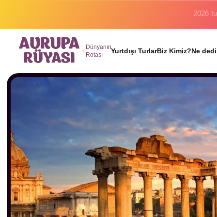
Binlerc
Dünyanın
Yurtdışı Turlar
Biz Kimiz?
Ne dedi
Rotası