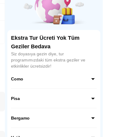
Ekstra Tur Ücreti Yok Tüm
Geziler Bedava
Siz doyasıya gezin diye, tur
programımızdaki tüm ekstra geziler ve
etkinlikler ücretsizdir!
Como
Como, İtalya’nın kuzeyinde, Alpler’in
eteklerinde yer alan büyüleyici bir göl
Pisa
şehridir. Lüks villaları, tekne gezileri ve
muhteşem göl manzaralarıyla romantik
Pisa, İtalya’nın Toskana bölgesinde yer alır
atmosferiyle ünlüdür.
ve dünyaca ünlü eğik kulesiyle tanınır.
Bergamo
Mucizeler Meydanı’ndaki katedral,
vaftizhane ve kule, şehrin simgesidir.
Bergamo, İtalya’nın Lombardiya bölgesinde