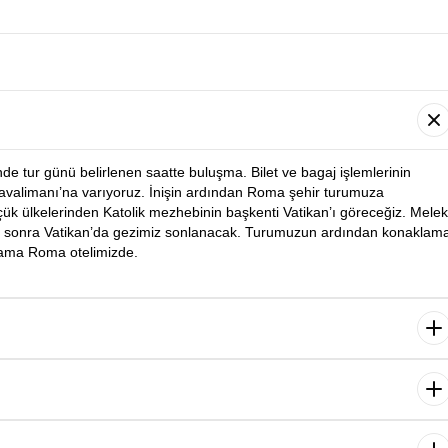
nde tur günü belirlenen saatte buluşma. Bilet ve bagaj işlemlerinin
avalimanı’na varıyoruz. İnişin ardından Roma şehir turumuza
çük ülkelerinden Katolik mezhebinin başkenti Vatikan’ı göreceğiz. Melek
en sonra Vatikan’da gezimiz sonlanacak. Turumuzun ardından konaklam
lama Roma otelimizde.
urumuza başlıyoruz. Kolezyum, Aşıklar Çeşmesi, İspanyol Merdivenleri
mizin ardından serbest zamanda dilediğiniz etkinlikleri yapabilirsiniz.
Gezimizin ardından konaklama yapacağımız otelimize
loransa’ya yolculuğumuz başlıyor. Yolculuk sonrası grubumuzla