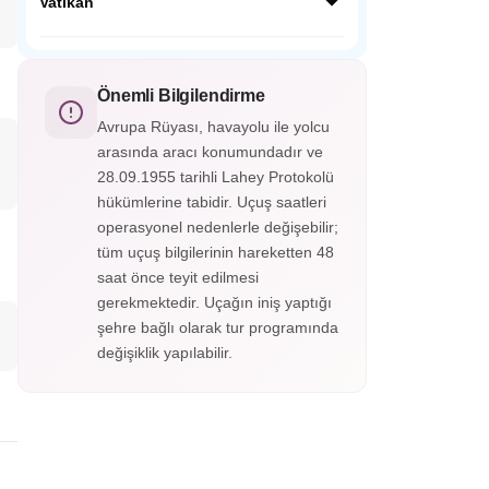
yer alan tarihi bir şehirdir. Üst ve alt şehir
Vatikan
olarak ikiye ayrılan Bergamo, Orta Çağ
surları, dar sokakları ve muhteşem
Vatikan, dünyanın en küçük bağımsız
manzaralarıyla büyüler.
devletidir. Katolik dünyasının merkezi olan
bu kutsal şehirde Aziz Petrus Bazilikası,
Önemli Bilgilendirme
Vatikan Müzeleri ve Michelangelo’nun eseri
Avrupa Rüyası, havayolu ile yolcu
ünlü Sistina Şapeli bulunur.
arasında aracı konumundadır ve
28.09.1955 tarihli Lahey Protokolü
hükümlerine tabidir. Uçuş saatleri
operasyonel nedenlerle değişebilir;
tüm uçuş bilgilerinin hareketten 48
saat önce teyit edilmesi
gerekmektedir. Uçağın iniş yaptığı
şehre bağlı olarak tur programında
değişiklik yapılabilir.