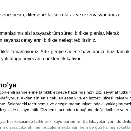
eniz peşin, dilerseniz taksitli olarak ve rezervasyonunuzu
manlarımız sizi arayarak tüm süreci birlikte planlar. Merak
n seyahat detaylarını birlikte netleştirebilirsiniz.
birlikte tamamlıyoruz. Artık geriye sadece bavulunuzu hazırlamak
 yolculuğu heyecanla beklemek kalıyor.
no'ya
görkemli sahnelerine tanıklık etmeye hazır mısınız? Biz, seyahat tutkunl
fliyoruz. Akdeniz’in en sıcak, en estetik ve en lezzetli ülkesi İtalya’y
nız. Sektördeki tecrübemiz ve gezgin memnuniyeti odaklı yaklaşımımız
k şekilde dizayn ettik. Çizmenin ucundan topuğuna değil, kalbine ve ruh
, her köşesinde farklı bir hikaye barındırır. Bu hikayeleri yerinde dinl
ların dışına çıkarak hem popüler meydanları hem de gizli kalmış sokakla