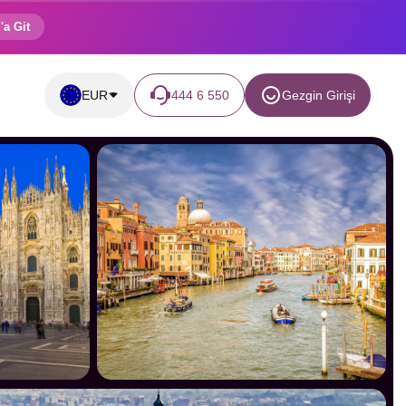
'a Git
EUR
444 6 550
Gezgin Girişi