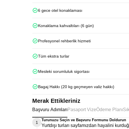
6 gece otel konaklaması
Konaklama kahvaltıları (6 gün)
Profesyonel rehberlik hizmeti
Tüm ekstra turlar
Mesleki sorumluluk sigortası
Bagaj Hakkı (20 kg geçmeyen valiz hakkı)
Merak Ettikleriniz
Başvuru Adımları
Pasaport Vize
Ödeme Planı
Turunuzu Seçin ve Başvuru Formunu Doldurun
1
Yurtdışı turları sayfamızdan hayalini kurd