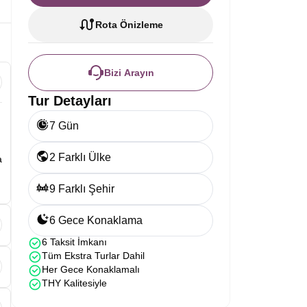
Rota Önizleme
Bizi Arayın
Tur Detayları
7 Gün
2 Farklı Ülke
a
9 Farklı Şehir
6 Gece Konaklama
6 Taksit İmkanı
,
Tüm Ekstra Turlar Dahil
Her Gece Konaklamalı
THY Kalitesiyle