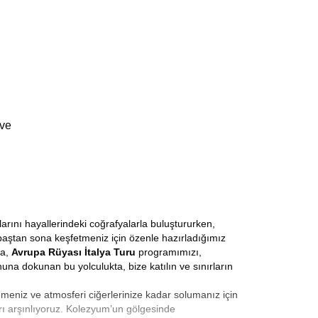
 ve
arını hayallerindeki coğrafyalarla buluştururken,
ı baştan sona keşfetmeniz için özenle hazırladığımız
la,
Avrupa Rüyası İtalya Turu
programımızı,
una dokunan bu yolculukta, bize katılın ve sınırların
emeniz ve atmosferi ciğerlerinize kadar solumanız için
rı arşınlıyoruz. Kolezyum’un gölgesinde