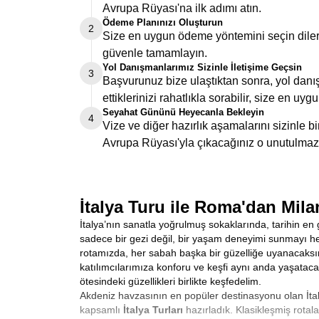
Avrupa Rüyası'na ilk adımı atın.
Ödeme Planınızı Oluşturun
2
Size en uygun ödeme yöntemini seçin dilers
güvenle tamamlayın.
Yol Danışmanlarımız Sizinle İletişime Geçsin
3
Başvurunuz bize ulaştıktan sonra, yol danış
ettiklerinizi rahatlıkla sorabilir, size en uygu
Seyahat Gününü Heyecanla Bekleyin
4
Vize ve diğer hazırlık aşamalarını sizinle 
Avrupa Rüyası'yla çıkacağınız o unutulmaz
İtalya Turu ile Roma'dan Mila
İtalya’nın sanatla yoğrulmuş sokaklarında, tarihin en 
sadece bir gezi değil, bir yaşam deneyimi sunmayı hede
rotamızda, her sabah başka bir güzelliğe uyanacaksı
katılımcılarımıza konforu ve keşfi aynı anda yaşataca
ötesindeki güzellikleri birlikte keşfedelim.
Akdeniz havzasının en popüler destinasyonu olan İtalya
kapsamlı
İtalya Turları
hazırladık. Klasikleşmiş rota