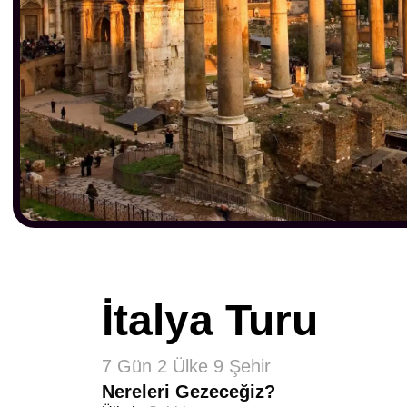
İtalya Turu
7 Gün 2 Ülke 9 Şehir
Nereleri Gezeceğiz?