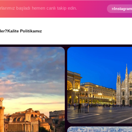
e gezginin hayali gerçek oluyor.
Instagram
ler?
Kalite Politikamız