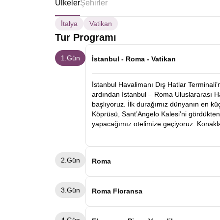
Ülkeler
Şehirler
İtalya
Vatikan
Tur Programı
1.Gün
İstanbul - Roma - Vatikan
İstanbul Havalimanı Dış Hatlar Terminali’
ardından İstanbul – Roma Uluslararası H
başlıyoruz. İlk durağımız dünyanın en kü
Köprüsü, Sant’Angelo Kalesi’ni gördükt
yapacağımız otelimize geçiyoruz. Konak
2.Gün
Roma
Sabah kahvaltının ardından Roma şehir t
3.Gün
Piazza Navona gibi yerleri gezeceğiz. Gezi
Roma Floransa
Tüm gün alışveriş yapıp gezebilirsiniz. 
geçiyoruz. Konaklama Roma otelimizde.
Kahvaltının ardından otelden ayrılarak F