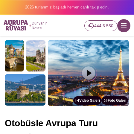
2026 turlarımız başladı hemen canlı takip edin.
Dünyanın
444 6 550
Rotası
Video Galeri
Foto Galeri
Otobüsle Avrupa Turu