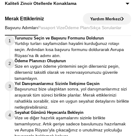
Ekstra tur ücreti alınmaz; programda yer alan tüm geziler
Kaliteli Zincir Otellerde Konaklama
fiyata dahildir.
Diğer turlarda şehirden 20–30 km uzaktaki otellerde
Merak Ettikleriniz
Yardım Merkezi
kalınırken, Avrupa Rüyası’nda merkeze yakın kaliteli zincir
Başvuru Adımları
Pasaport Vize
Ödeme Planı
Sıkça Sorulanlar
otellerde konaklayarak zamanınızı verimli kullanırsınız.
Turunuzu Seçin ve Başvuru Formunu Doldurun
1
Yurtdışı turları sayfamızdan hayalini kurduğunuz rotayı
seçin. Ardından kısa başvuru formunu doldurarak Avrupa
Rüyası'na ilk adımı atın.
Ödeme Planınızı Oluşturun
2
Size en uygun ödeme yöntemini seçin dilerseniz peşin,
dilerseniz taksitli olarak ve rezervasyonunuzu güvenle
tamamlayın.
Yol Danışmanlarımız Sizinle İletişime Geçsin
3
Başvurunuz bize ulaştıktan sonra, yol danışmanlarımız sizi
arayarak tüm süreci birlikte planlar. Merak ettiklerinizi
rahatlıkla sorabilir, size en uygun seyahat detaylarını birlikte
netleştirebilirsiniz.
Seyahat Gününü Heyecanla Bekleyin
4
Vize ve diğer hazırlık aşamalarını sizinle birlikte
tamamlıyoruz. Artık geriye sadece bavulunuzu hazırlamak
ve Avrupa Rüyası'yla çıkacağınız o unutulmaz yolculuğu