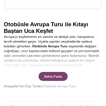
dışında sahil şeridine konumlandırılmış tahta ayakkabı
dükkanları, hediyelik eşya satan dükkanlar, leziz balıklar
Osmanlı Padişahı Sultan Süleyman’ın saltanatı döneminde
yiyebileceğiniz restoranlar ve peynir fabrikalarıyla
1523-1536 yılları arasında sadrazamlık yapmış önemli
Volendam’da zamanın nasıl geçtiğini anlamayacaksınız.
siyaset insanı Pargalı İbrahim Paşa ile tanıdığımız Parga,
doğal güzelliğine rağmen, henüz çılgın turist kalabalığına
Otobüsle Avrupa Turu ile Kıtayı
uğramamış bakir bir yerleşim yeri.
Baştan Uca Keşfet
Avrupa’yı keşfetmenin en samimi ve detaylı yolu, karayolunu
tercih etmekten geçer. Uçakla yapılan seyahatlerde sadece
bulutları görürken,
Otobüsle Avrupa Turu
sayesinde değişen
coğrafyayı, sınır kapılarındaki kültürel geçişleri ve yol üzerindeki
saklı cennetleri yakından gözlemleme şansı bulursunuz. Bizimle
çıktığınız bu yolculukta, otobüs koltuğunuz sadece bir ulaşım
aracı değil, aynı zamanda Avrupa’nın sinematografik
manzaralarını izleyebileceğiniz bir ön sıradır. Yolculuk boyunca
şehirler arası geçişlerde rehberlerimizin anlatımlarıyla
Daha Fazla
bilgilenirken, molalarda yerel lezzetleri tatma fırsatı yakalarsınız.
Bu tur, sadece varış noktasına odaklanmak yerine, yolculuğun
Anasayfa
/
Yurt Dışı Turları
/
Otobüsle Avrupa Turu
kendisinden keyif alanlar için tasarlanmıştır.
Otobüsle Avrupa
Turu kaç gün sürer
ya da
Otobüsle Avrupa Turu kaç ülke
gezilir
gibi sorularınıza yanıt vereceğiz.
Seyahat etmek, sadece yeni yerler görmek değil, aynı zamanda