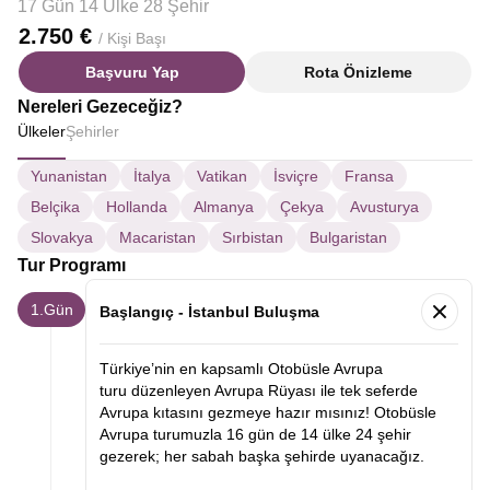
17 Gün 14 Ülke 28 Şehir
2.750 €
/ Kişi Başı
Başvuru Yap
Rota Önizleme
Nereleri Gezeceğiz?
Ülkeler
Şehirler
Yunanistan
İtalya
Vatikan
İsviçre
Fransa
Belçika
Hollanda
Almanya
Çekya
Avusturya
Slovakya
Macaristan
Sırbistan
Bulgaristan
Tur Programı
1.Gün
Başlangıç - İstanbul Buluşma
Türkiye’nin en kapsamlı Otobüsle Avrupa
turu düzenleyen Avrupa Rüyası ile tek seferde
Avrupa kıtasını gezmeye hazır mısınız! Otobüsle
Avrupa turumuzla 16 gün de 14 ülke 24 şehir
gezerek; her sabah başka şehirde uyanacağız.