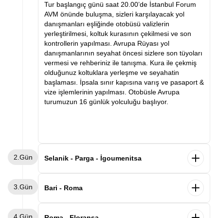
Tur başlangıç günü saat 20.00’de İstanbul Forum
AVM önünde buluşma, sizleri karşılayacak yol
danışmanları eşliğinde otobüsü valizlerin
yerleştirilmesi, koltuk kurasının çekilmesi ve son
kontrollerin yapılması. Avrupa Rüyası yol
danışmanlarının seyahat öncesi sizlere son tüyoları
vermesi ve rehberiniz ile tanışma. Kura ile çekmiş
olduğunuz koltuklara yerleşme ve seyahatin
başlaması. İpsala sınır kapısına varış ve pasaport &
vize işlemlerinin yapılması. Otobüsle Avrupa
turumuzun 16 günlük yolculuğu başlıyor.
2.Gün
Selanik - Parga - İgoumenitsa
Sabah saatlerinde Selanik’e varış ve kahvaltı.
3.Gün
Ardından Selanik şehir turu. Selanik’te görülecek
Bari - Roma
yerler arasında Atatürk’ün evi, Kordon, Beyaz Kule
ve Osmanlı ve Bizans eserleri. Panoramik şehir turu
Sabah gemimizden Bari limanında indikten sonra
4.Gün
ve serbest zamanın ardından Parga şehrine varış.
Roma’ya hareket ediyoruz. Varışın ardından
Roma - Floransa