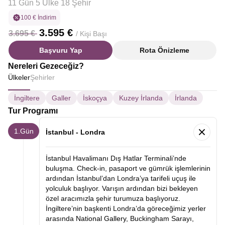
11 Gün 5 Ülke 18 Şehir
100 € İndirim
3.595 €
3.695 €
/ Kişi Başı
Başvuru Yap
Rota Önizleme
Nereleri Gezeceğiz?
Ülkeler
Şehirler
İngiltere
Galler
İskoçya
Kuzey İrlanda
İrlanda
Tur Programı
1.Gün
İstanbul - Londra
İstanbul Havalimanı Dış Hatlar Terminali’nde
buluşma. Check-in, pasaport ve gümrük işlemlerinin
ardından İstanbul’dan Londra’ya tarifeli uçuş ile
yolculuk başlıyor. Varışın ardından bizi bekleyen
özel aracımızla şehir turumuza başlıyoruz.
İngiltere’nin başkenti Londra’da göreceğimiz yerler
arasında
National Gallery,
Buckingham Sarayı,