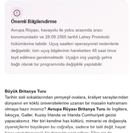
kontluğunun merkezi Chester, İngiltere’nin en çok
fotoğraflanan saatine ev sahipliği yapıyor. Eşsiz İngiliz
mimarisiyle keşfedilmesi gereken şehirlerden.
Önemli Bilgilendirme
Avrupa Rüyası, havayolu ile yolcu arasında aracı
konumundadır ve 28.09.1955 tarihli Lahey Protokolü
hükümlerine tabidir. Uçuş saatleri operasyonel nedenlerle
değişebilir; tüm uçuş bilgilerinin hareketten 48 saat önce
teyit edilmesi gerekmektedir. Uçağın iniş yaptığı şehre
bağlı olarak tur programında değişiklik yapılabilir.
Büyük Britanya Turu
Tarihin sisli sokaklarından yemyeşil ovalara, kraliyet saraylarından
dünyanın en köklü üniversitelerine uzanan bir masalın kahramanı
olmaya hazır mısınız?
Avrupa Rüyası Britanya Turu
ile İngiltere,
İskoçya, Galler, Kuzey İrlanda ve İrlanda Cumhuriyeti gezisi
yapacaksınız. Her biri kendine has kültürü, mimarisi ve doğasıyla
ziyaretçilerini büyüleyen bu coğrafya, sadece bir tatil değil, hayat
boyu unutulmayacak bir deneyim vaat ediyor. Eğer siz de