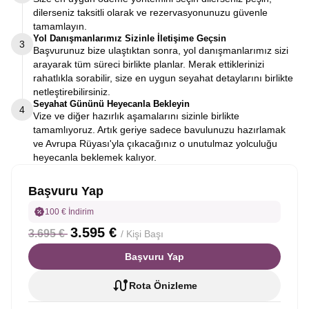
dilerseniz taksitli olarak ve rezervasyonunuzu güvenle
tamamlayın.
Yol Danışmanlarımız Sizinle İletişime Geçsin
3
Başvurunuz bize ulaştıktan sonra, yol danışmanlarımız sizi
arayarak tüm süreci birlikte planlar. Merak ettiklerinizi
rahatlıkla sorabilir, size en uygun seyahat detaylarını birlikte
netleştirebilirsiniz.
Seyahat Gününü Heyecanla Bekleyin
4
Vize ve diğer hazırlık aşamalarını sizinle birlikte
tamamlıyoruz. Artık geriye sadece bavulunuzu hazırlamak
ve Avrupa Rüyası'yla çıkacağınız o unutulmaz yolculuğu
heyecanla beklemek kalıyor.
Başvuru Yap
100 € İndirim
3.595 €
3.695 €
/ Kişi Başı
Başvuru Yap
Rota Önizleme