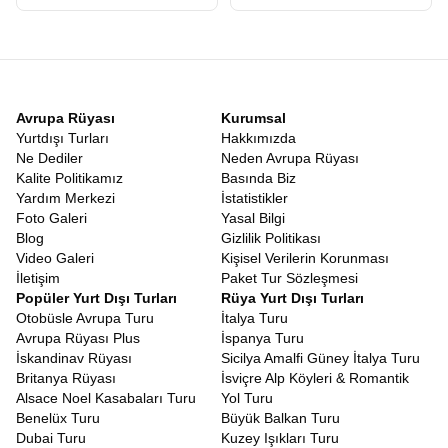
Sadece İngiltere değil, tüm adayı kapsayan geniş bir rota
düşünüyorsanız,
Britanya Tur Fiyatları
araştırması yaparken
turun içeriğine dikkat etmelisiniz. Bazı turlar sadece birkaç ana
şehri kapsarken Avrupa Rüyasının
Büyük Britanya turu
5 ülkeyi
ve 16 şehri kapsayan Grand Tour niteliğindedir. Fiyat performans
açısından bakıldığında 10 gece konaklamalı bu devasa rota,
Avrupa Rüyası
Kurumsal
ödediğiniz ücretin karşılığını fazlasıyla verir. Farklı birçok ülkeyi
Yurtdışı Turları
Hakkımızda
gezmek kültürel keşiflerin yapılmasını ve böylelikle gezgin
Ne Dediler
Neden Avrupa Rüyası
ruhunuzun daha da canlanmasını sağlar.
Kalite Politikamız
Basında Biz
Dünya, keşfedilmeyi bekleyen hazinelerle dolu ve Büyük Britanya,
Yardım Merkezi
İstatistikler
bu hazinenin en parlak mücevherlerinden biridir. İster tarih
Foto Galeri
Yasal Bilgi
meraklısı olun ister doğa aşığı ister sadece yeni kültürler tanımak
Blog
Gizlilik Politikası
isteyen bir gezgin bu coğrafyada sizi mutlu edecek bir şeyler
Video Galeri
Kişisel Verilerin Korunması
mutlaka vardır. Avrupa Rüyası, yılların verdiği tecrübe ve
İletişim
Paket Tur Sözleşmesi
kusursuz organizasyon yeteneğiyle, size sadece valizinizi
Popüler Yurt Dışı Turları
Rüya Yurt Dışı Turları
hazırlayıp yola çıkma kolaylığını sunuyor.
İngiltere Turu
,
İskoçya
Otobüsle Avrupa Turu
İtalya Turu
Turu
ve
İrlanda Turu
gibi ayrı ayrı planlanması zor olan rotaları
Avrupa Rüyası Plus
İspanya Turu
tek bir seferde, yorulmadan ve keyifle gezmek için
Avrupa
İskandinav Rüyası
Sicilya Amalfi Güney İtalya Turu
Rüyası Büyük Britanya Turu
sizleri bekliyor.
Britanya Rüyası
İsviçre Alp Köyleri & Romantik
Alsace Noel Kasabaları Turu
Yol Turu
Benelüx Turu
Büyük Balkan Turu
Dubai Turu
Kuzey Işıkları Turu