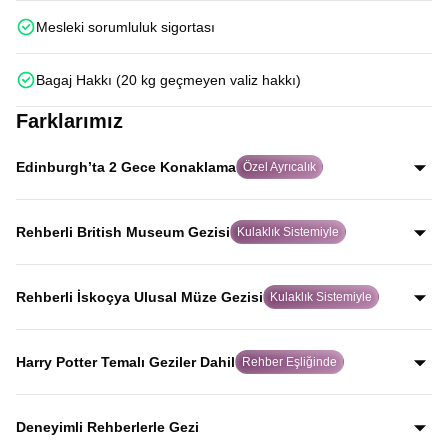
Mesleki sorumluluk sigortası
Bagaj Hakkı (20 kg geçmeyen valiz hakkı)
Farklarımız
Edinburgh’ta 2 Gece Konaklama
Özel Ayrıcalık
Birçok turda hızlıca geçilen Edinburgh’ta iki gece
konaklayarak şehri aceleye getirmeden, İskoç ruhunu
Rehberli British Museum Gezisi
Kulaklık Sistemiyle
gerçekten hissederek keşfedersiniz.
Alanında uzman rehber eşliğinde ve kulaklık sistemiyle
yapılan bu özel gezide, birçok turda yer almayan British
Rehberli İskoçya Ulusal Müze Gezisi
Kulaklık Sistemiyle
Museum’u eserlerin hikayelerini dinleyerek gezersiniz.
Uzman rehber anlatımı ve kulaklık sistemiyle, dünyaca
ünlü kopya koyun Dolly dahil olmak üzere İskoçya’nın
Harry Potter Temalı Geziler Dahil
Rehber Eşliğinde
bilim ve tarih mirasını net şekilde keşfedersiniz.
Harry Potter’a ilham veren Elephant House Cafe,
Greyfriars Kirkyard ve Oxford Üniversitesi binalarını
Deneyimli Rehberlerle Gezi
kapsayan özel geziler tur programına dahildir.