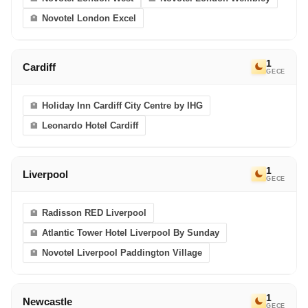
eriyor. Bir sonraki Avrupa Rüyası’nda görüşmek
Novotel London Excel
dileğiyle!
1
Cardiff
GECE
Holiday Inn Cardiff City Centre by IHG
Leonardo Hotel Cardiff
1
Liverpool
GECE
Radisson RED Liverpool
Atlantic Tower Hotel Liverpool By Sunday
Novotel Liverpool Paddington Village
1
Newcastle
GECE