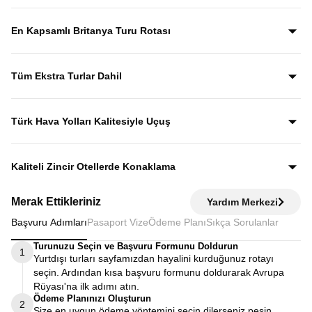
Yıllardır bu tur rotasını birebir uygulayan ve deneyimleyen
rehberler eşliğinde gezerek; şehirleri sadece görmekle
En Kapsamlı Britanya Turu Rotası
kalmaz, anlatımlarla şehirleri dolu dolu keşfedersiniz.
İngiltere, İskoçya, Galler ve Kuzey İrlanda’yı tek turda
kapsayan bu özenle planlanmış rota, “orayı da görebilir
Tüm Ekstra Turlar Dahil
miydik?” sorusunu geride bırakan bir deneyim sunar.
Yola çıktığınızda sürpriz ödemelerle karşılaşmazsınız.
Ekstra tur ücreti alınmaz; programda yer alan tüm geziler
Türk Hava Yolları Kalitesiyle Uçuş
fiyata dahildir.
Dünyanın en iyi havayollarından biri olan Türk Hava
Yolları’nın konforu ve hizmet kalitesiyle seyahat edersiniz.
Kaliteli Zincir Otellerde Konaklama
Diğer turlarda şehirden 20–30 km uzaktaki otellerde
Merak Ettikleriniz
Yardım Merkezi
kalınırken, Avrupa Rüyası’nda merkeze yakın kaliteli zincir
Başvuru Adımları
Pasaport Vize
Ödeme Planı
Sıkça Sorulanlar
otellerde konaklayarak zamanınızı verimli kullanırsınız.
Turunuzu Seçin ve Başvuru Formunu Doldurun
1
Yurtdışı turları sayfamızdan hayalini kurduğunuz rotayı
seçin. Ardından kısa başvuru formunu doldurarak Avrupa
Rüyası'na ilk adımı atın.
Ödeme Planınızı Oluşturun
2
Size en uygun ödeme yöntemini seçin dilerseniz peşin,