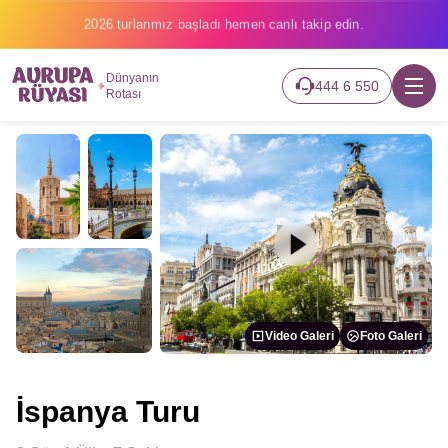
2026 turlarımız başladı hemen canlı takip edin.
Dünyanın
444 6 550
Rotası
Video Galeri
Foto Galeri
İspanya Turu