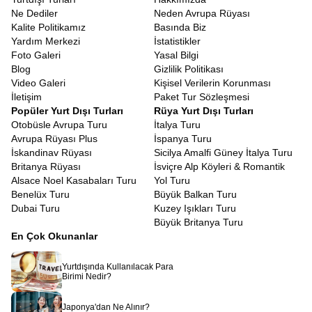
kılmak amacıyla titizlikle hazırlanmıştır.
Ne Dediler
Neden Avrupa Rüyası
İspanya Turu Fırsatları
Kalite Politikamız
Basında Biz
Yurt dışı seyahatlerinin en düşündürücü kısmı şüphesiz vize
Yardım Merkezi
İstatistikler
süreçleridir. Ancak bir tur programına dahil olmak, bu süreci
Foto Galeri
Yasal Bilgi
bireysel başvurulara göre daha öngörülebilir kılar.
İspanya Vize
Blog
Gizlilik Politikası
Başvurusu
tur programı
ile yapıldığında, konsolosluklar seyahat
Video Galeri
Kişisel Verilerin Korunması
amacınızın, konaklamanızın ve ulaşımınızın garanti altında
İletişim
Paket Tur Sözleşmesi
olduğunu görür. Avrupa Rüyası olarak, vize başvuru sürecinizde
Popüler Yurt Dışı Turları
Rüya Yurt Dışı Turları
size rehberlik ediyoruz. Gerekli evrakların düzenlenmesi, randevu
Otobüsle Avrupa Turu
İtalya Turu
süreçleri ve dosya hazırlığı konularında tecrübeli ekibimizle
Avrupa Rüyası Plus
İspanya Turu
yanınızdayız. Tur katılımcısı olmanız, seyahat planınızın net ve
İskandinav Rüyası
Sicilya Amalfi Güney İtalya Turu
belgeli olmasını sağladığı için vize başvurunuzun değerlendirilme
Britanya Rüyası
İsviçre Alp Köyleri & Romantik
aşamasında olumlu bir referans teşkil eder.
Alsace Noel Kasabaları Turu
Yol Turu
Vize maliyetleri, seyahat bütçesinin önemli bir kalemidir ve
Benelüx Turu
Büyük Balkan Turu
bu ücretler konsolosluklar tarafından belirlenir.
Dubai Turu
Kuzey Işıkları Turu
İspanya turistik vize ücret
tutarları, yetişkinler ve çocuklar
Büyük Britanya Turu
için farklılık gösterebilir ve zaman zaman güncellenebilir.
En Çok Okunanlar
Bu ücret, vize harcı ve aracı kurum hizmet bedelini kapsar.
Avrupa Rüyası olarak, tur ücretinin dışında kalan bu
kalemi, başvuru aşamasında size net bir şekilde
Yurtdışında Kullanılacak Para
bildiriyoruz.
Birimi Nedir?
Vize ücretinin ödenmesi, seyahat sigortasının yapılması
gibi bürokratik detaylarda kaybolmanıza izin vermeden,
Japonya'dan Ne Alınır?