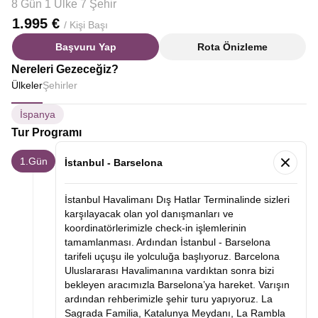
8 Gün 1 Ülke 7 Şehir
1.995 €
/ Kişi Başı
Başvuru Yap
Rota Önizleme
Nereleri Gezeceğiz?
Ülkeler
Şehirler
İspanya
Tur Programı
1.Gün
İstanbul - Barselona
İstanbul Havalimanı Dış Hatlar Terminalinde sizleri
karşılayacak olan yol danışmanları ve
koordinatörlerimizle check-in işlemlerinin
tamamlanması. Ardından İstanbul - Barselona
tarifeli uçuşu ile yolculuğa başlıyoruz. Barcelona
Uluslararası Havalimanına vardıktan sonra bizi
bekleyen aracımızla Barselona’ya hareket. Varışın
ardından rehberimizle şehir turu yapıyoruz. La
Sagrada Familia, Katalunya Meydanı, La Rambla