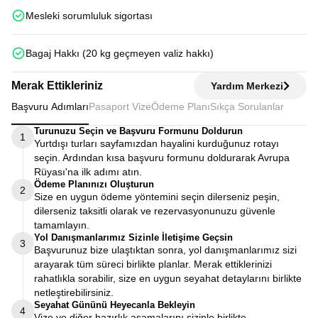
Mesleki sorumluluk sigortası
Bagaj Hakkı (20 kg geçmeyen valiz hakkı)
Merak Ettikleriniz
Yardım Merkezi
Başvuru Adımları
Pasaport Vize
Ödeme Planı
Sıkça Sorulanlar
Turunuzu Seçin ve Başvuru Formunu Doldurun
1
Yurtdışı turları sayfamızdan hayalini kurduğunuz rotayı
seçin. Ardından kısa başvuru formunu doldurarak Avrupa
Rüyası'na ilk adımı atın.
Ödeme Planınızı Oluşturun
2
Size en uygun ödeme yöntemini seçin dilerseniz peşin,
dilerseniz taksitli olarak ve rezervasyonunuzu güvenle
tamamlayın.
Yol Danışmanlarımız Sizinle İletişime Geçsin
3
Başvurunuz bize ulaştıktan sonra, yol danışmanlarımız sizi
arayarak tüm süreci birlikte planlar. Merak ettiklerinizi
rahatlıkla sorabilir, size en uygun seyahat detaylarını birlikte
netleştirebilirsiniz.
Seyahat Gününü Heyecanla Bekleyin
4
Vize ve diğer hazırlık aşamalarını sizinle birlikte