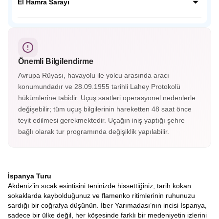
ve Musevi kültürlerinin yüzyıllarca bir arada yaşadığı “üç
El Hamra Sarayı
dinin şehri” olarak bilinir. Tajo Nehri’nin çevrelediği bu
büyüleyici şehir, panoramik manzaralarıyla adeta bir açık
Endülüs’ün incisi El Hamra Sarayı, Granada’nın tepesinde
hava müzesidir.
yer alan görkemli bir Mağribi mirasıdır. Her taşında tarih,
her köşesinde zarafet gizlidir; El Hamra, zamanda
yolculuğun en büyüleyici duraklarından biridir.
Önemli Bilgilendirme
Avrupa Rüyası, havayolu ile yolcu arasında aracı
konumundadır ve 28.09.1955 tarihli Lahey Protokolü
hükümlerine tabidir. Uçuş saatleri operasyonel nedenlerle
değişebilir; tüm uçuş bilgilerinin hareketten 48 saat önce
teyit edilmesi gerekmektedir. Uçağın iniş yaptığı şehre
bağlı olarak tur programında değişiklik yapılabilir.
İspanya Turu
Akdeniz’in sıcak esintisini teninizde hissettiğiniz, tarih kokan
sokaklarda kaybolduğunuz ve flamenko ritimlerinin ruhunuzu
sardığı bir coğrafya düşünün. İber Yarımadası’nın incisi İspanya,
sadece bir ülke değil, her köşesinde farklı bir medeniyetin izlerini