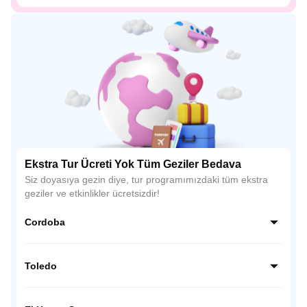
Ekstra Tur Ücreti Yok Tüm Geziler Bedava
Siz doyasıya gezin diye, tur programımızdaki tüm ekstra
geziler ve etkinlikler ücretsizdir!
Cordoba
Endülüs’ün kalbinde yer alan Córdoba, İslam mimarisinin
en etkileyici örneklerinden biri olan La Mezquita (Ulu Cami)
Toledo
ile ünlüdür. Dar Arnavut kaldırımlı sokakları, çiçeklerle süslü
avluları ve beyaz badanalı evleriyle büyüleyici bir atmosfer
İspanya’nın tarih kokan şehri Toledo, Hristiyan, Müslüman
sunar.