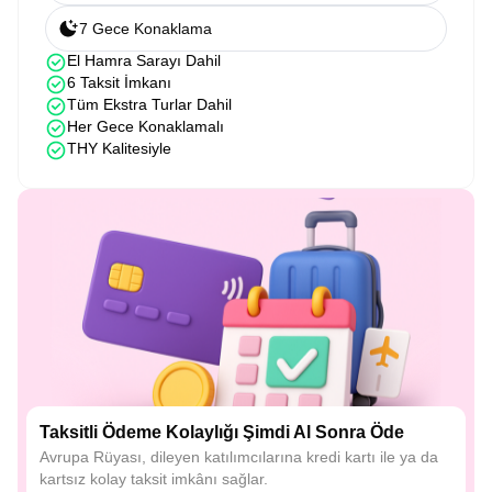
7 Gece Konaklama
El Hamra Sarayı Dahil
6 Taksit İmkanı
Tüm Ekstra Turlar Dahil
Her Gece Konaklamalı
THY Kalitesiyle
Taksitli Ödeme Kolaylığı Şimdi Al Sonra Öde
Avrupa Rüyası, dileyen katılımcılarına kredi kartı ile ya da
kartsız kolay taksit imkânı sağlar.