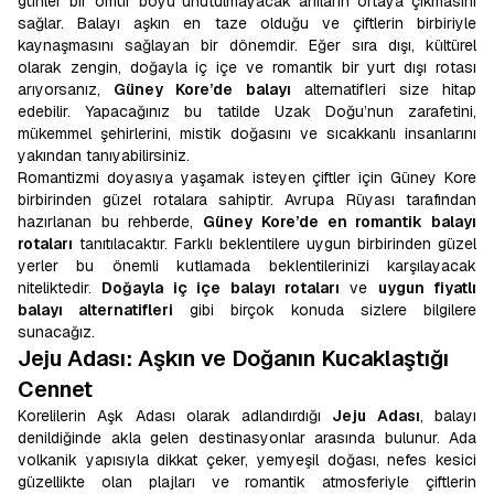
günler bir ömür boyu unutulmayacak anıların ortaya çıkmasını
sağlar. Balayı aşkın en taze olduğu ve çiftlerin birbiriyle
kaynaşmasını sağlayan bir dönemdir. Eğer sıra dışı, kültürel
olarak zengin, doğayla iç içe ve romantik bir yurt dışı rotası
arıyorsanız,
Güney Kore’de balayı
alternatifleri size hitap
edebilir. Yapacağınız bu tatilde Uzak Doğu’nun zarafetini,
mükemmel şehirlerini, mistik doğasını ve sıcakkanlı insanlarını
yakından tanıyabilirsiniz.
Romantizmi doyasıya yaşamak isteyen çiftler için Güney Kore
birbirinden güzel rotalara sahiptir. Avrupa Rüyası tarafından
hazırlanan bu rehberde,
Güney Kore’de en romantik balayı
rotaları
tanıtılacaktır. Farklı beklentilere uygun birbirinden güzel
yerler bu önemli kutlamada beklentilerinizi karşılayacak
niteliktedir.
Doğayla iç içe balayı rotaları
ve
uygun fiyatlı
balayı alternatifleri
gibi birçok konuda sizlere bilgilere
sunacağız.
Jeju Adası: Aşkın ve Doğanın Kucaklaştığı
Cennet
Korelilerin Aşk Adası olarak adlandırdığı
Jeju Adası
, balayı
denildiğinde akla gelen destinasyonlar arasında bulunur. Ada
volkanik yapısıyla dikkat çeker, yemyeşil doğası, nefes kesici
güzellikte olan plajları ve romantik atmosferiyle çiftlerin