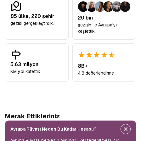
85
ülke,
220
şehir
20 bin
gezisi gerçekleştirdik.
gezgin ile Avrupa’yı
keşfettik.
5.63 milyon
8B+
KM yol katettik.
4.8 değerlendirme
Merak Ettikleriniz
Avrupa Rüyası Neden Bu Kadar Hesaplı?
Avrupa Rüyası, herkesin Avrupa’yı keşfedebilmesi için