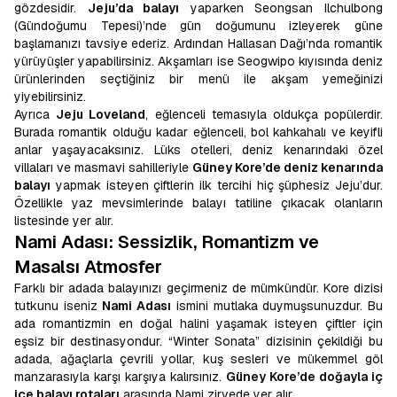
gözdesidir.
Jeju’da balayı
yaparken Seongsan Ilchulbong
(Gündoğumu Tepesi)’nde gün doğumunu izleyerek güne
başlamanızı tavsiye ederiz. Ardından Hallasan Dağı’nda romantik
yürüyüşler yapabilirsiniz. Akşamları ise Seogwipo kıyısında deniz
ürünlerinden seçtiğiniz bir menü ile akşam yemeğinizi
yiyebilirsiniz.
Ayrıca
Jeju Loveland
, eğlenceli temasıyla oldukça popülerdir.
Burada romantik olduğu kadar eğlenceli, bol kahkahalı ve keyifli
anlar yaşayacaksınız. Lüks otelleri, deniz kenarındaki özel
villaları ve masmavi sahilleriyle
Güney Kore’de deniz kenarında
balayı
yapmak isteyen çiftlerin ilk tercihi hiç şüphesiz Jeju’dur.
Özellikle yaz mevsimlerinde balayı tatiline çıkacak olanların
listesinde yer alır.
Nami Adası: Sessizlik, Romantizm ve
Masalsı Atmosfer
Farklı bir adada balayınızı geçirmeniz de mümkündür. Kore dizisi
tutkunu iseniz
Nami Adası
ismini mutlaka duymuşsunuzdur. Bu
ada romantizmin en doğal halini yaşamak isteyen çiftler için
eşsiz bir destinasyondur. “Winter Sonata” dizisinin çekildiği bu
adada, ağaçlarla çevrili yollar, kuş sesleri ve mükemmel göl
manzarasıyla karşı karşıya kalırsınız.
Güney Kore’de doğayla iç
içe balayı rotaları
arasında Nami zirvede yer alır.