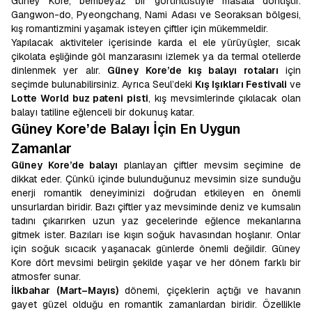
Güney Kore, bembeyaz bir görüntüsüyle masala dönüşür.
Gangwon-do, Pyeongchang, Nami Adası ve Seoraksan bölgesi,
kış romantizmini yaşamak isteyen çiftler için mükemmeldir.
Yapılacak aktiviteler içerisinde karda el ele yürüyüşler, sıcak
çikolata eşliğinde göl manzarasını izlemek ya da termal otellerde
dinlenmek yer alır.
Güney Kore’de kış balayı rotaları
için
seçimde bulunabilirsiniz. Ayrıca Seul’deki
Kış Işıkları Festivali
ve
Lotte World buz pateni pisti
, kış mevsimlerinde çıkılacak olan
balayı tatiline eğlenceli bir dokunuş katar.
Güney Kore’de Balayı İçin En Uygun
Zamanlar
Güney Kore’de balayı
planlayan çiftler mevsim seçimine de
dikkat eder. Çünkü içinde bulunduğunuz mevsimin size sunduğu
enerji romantik deneyiminizi doğrudan etkileyen en önemli
unsurlardan biridir. Bazı çiftler yaz mevsiminde deniz ve kumsalın
tadını çıkarırken uzun yaz gecelerinde eğlence mekanlarına
gitmek ister. Bazıları ise kışın soğuk havasından hoşlanır. Onlar
için soğuk sıcacık yaşanacak günlerde önemli değildir. Güney
Kore dört mevsimi belirgin şekilde yaşar ve her dönem farklı bir
atmosfer sunar.
İlkbahar (Mart–Mayıs)
dönemi, çiçeklerin açtığı ve havanın
gayet güzel olduğu en romantik zamanlardan biridir. Özellikle