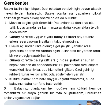
Gerekenler
Balayı tatiliniz için birçok özel rotadan ve sizin için uygun olacak
mevsimlerden bahsettik. Balayı planlaması yaparken dikkat
edilmesi gereken birkaç önemli nokta da bulunur:
Mevsim seçimi çok önemlidir. Yaz aylarında deniz ve plaj
tatili, kış aylarında ise kar manzaralı doğa kaçamakları tercih
edebilirsiniz.
Güney Kore’de uygun fiyatlı balayı rotaları
arıyorsanız,
erken rezervasyon fırsatlarını takip etmelisiniz.
Ulaşım açısından ülke oldukça gelişmiştir. Şehirler arası
gezilerinizde tren ve otobüs ağını kullanarak bir yerden farklı
bir yere geçiş yapabilirsiniz.
Güney Kore’de balayı çiftleri için özel paketler
sunan
birçok otelden de bahsedebiliriz. Bu paketlerde özel akşam
yemekleri, ikramlıklar, spa hizmetleri, çiftlere özel şehir içi
rehberli turlar ve romantik oda süslemeleri yer alır.
Kültürel olarak Kore halkı saygılı ve yardımseverdir, bu da
balayınızı daha konforlu hale getirir.
6. Balayınızı planlarken hem doğayı hem kültürü hem de
romantizmi bir araya getiren bir rota oluşturmanız, unutulmaz
anılar yaşamanızı sağlar.