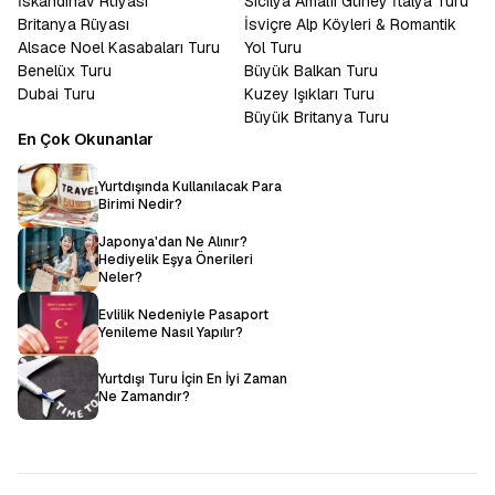
İskandinav Rüyası
Sicilya Amalfi Güney İtalya Turu
Britanya Rüyası
İsviçre Alp Köyleri & Romantik
Alsace Noel Kasabaları Turu
Yol Turu
Benelüx Turu
Büyük Balkan Turu
Dubai Turu
Kuzey Işıkları Turu
Büyük Britanya Turu
En Çok Okunanlar
Yurtdışında Kullanılacak Para
Birimi Nedir?
Japonya'dan Ne Alınır?
Hediyelik Eşya Önerileri
Neler?
Evlilik Nedeniyle Pasaport
Yenileme Nasıl Yapılır?
Yurtdışı Turu İçin En İyi Zaman
Ne Zamandır?