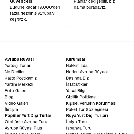
Güvencesi
Planlar değişebilir, biz
Bugüne kadar 19.000'den
daima buradayız.
fazla gezginle Avrupa'yı
keşfettik.
Avrupa Rüyası
Kurumsal
Yurtdışı Turları
Hakkımızda
Ne Dediler
Neden Avrupa Rüyası
Kalite Politikamız
Basında Biz
Yardım Merkezi
İstatistikler
Foto Galeri
Yasal Bilgi
Blog
Gizlilik Politikası
Video Galeri
Kişisel Verilerin Korunması
İletişim
Paket Tur Sözleşmesi
Popüler Yurt Dışı Turları
Rüya Yurt Dışı Turları
Otobüsle Avrupa Turu
İtalya Turu
Avrupa Rüyası Plus
İspanya Turu