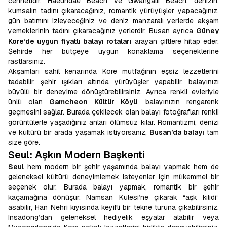
cennetidir. Haeundae Beach ve Gwangalli Beach, denizin,
kumsalın tadını çıkaracağınız, romantik yürüyüşler yapacağınız,
gün batımını izleyeceğiniz ve deniz manzaralı yerlerde akşam
yemeklerinin tadını çıkaracağınız yerlerdir. Busan ayrıca
Güney
Kore’de uygun fiyatlı balayı rotaları
arayan çiftlere hitap eder.
Şehirde her bütçeye uygun konaklama seçeneklerine
rastlarsınız.
Akşamları sahil kenarında Kore mutfağının eşsiz lezzetlerini
tadabilir, şehir ışıkları altında yürüyüşler yapabilir, balayınızı
büyülü bir deneyime dönüştürebilirsiniz. Ayrıca renkli evleriyle
ünlü olan
Gamcheon Kültür Köyü
, balayınızın rengarenk
geçmesini sağlar. Burada çekilecek olan balayı fotoğrafları renkli
görüntülerle yaşadığınız anları ölümsüz kılar. Romantizmi, denizi
ve kültürü bir arada yaşamak istiyorsanız,
Busan’da balayı
tam
size göre.
Seul: Aşkın Modern Başkenti
Seul
hem modern bir şehir yaşamında balayı yapmak hem de
geleneksel kültürü deneyimlemek isteyenler için mükemmel bir
seçenek olur. Burada balayı yapmak, romantik bir şehir
kaçamağına dönüşür. Namsan Kulesi’ne çıkarak “aşk kilidi”
asabilir, Han Nehri kıyısında keyifli bir tekne turuna çıkabilirsiniz.
Insadong’dan geleneksel hediyelik eşyalar alabilir veya