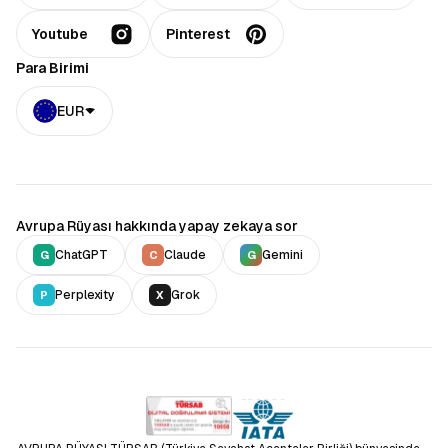
Youtube
Pinterest
Para Birimi
EUR
Avrupa Rüyası hakkında yapay zekaya sor
ChatGPT
Claude
Gemini
G
C
G
Perplexity
Grok
P
X