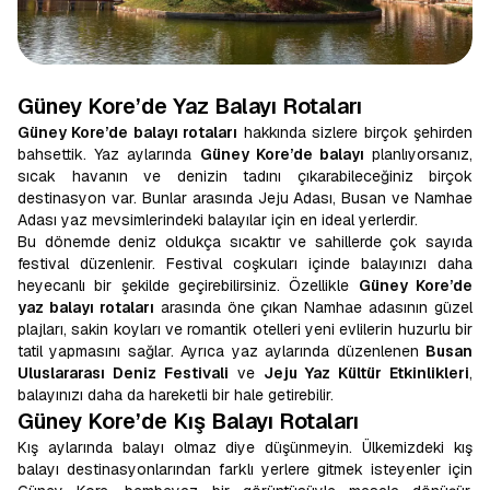
Güney Kore’de Yaz Balayı Rotaları
Güney Kore’de balayı rotaları
hakkında sizlere birçok şehirden
bahsettik. Yaz aylarında
Güney Kore’de balayı
planlıyorsanız,
sıcak havanın ve denizin tadını çıkarabileceğiniz birçok
destinasyon var. Bunlar arasında Jeju Adası, Busan ve Namhae
Adası yaz mevsimlerindeki balayılar için en ideal yerlerdir.
Bu dönemde deniz oldukça sıcaktır ve sahillerde çok sayıda
festival düzenlenir. Festival coşkuları içinde balayınızı daha
heyecanlı bir şekilde geçirebilirsiniz. Özellikle
Güney Kore’de
yaz balayı rotaları
arasında öne çıkan Namhae adasının güzel
plajları, sakin koyları ve romantik otelleri yeni evlilerin huzurlu bir
tatil yapmasını sağlar. Ayrıca yaz aylarında düzenlenen
Busan
Uluslararası Deniz Festivali
ve
Jeju Yaz Kültür Etkinlikleri
,
balayınızı daha da hareketli bir hale getirebilir.
Güney Kore’de Kış Balayı Rotaları
Kış aylarında balayı olmaz diye düşünmeyin. Ülkemizdeki kış
balayı destinasyonlarından farklı yerlere gitmek isteyenler için