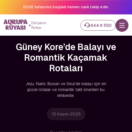
2026 turlarımız başladı hemen canlı takip edin.
Dünyanın
444 6 550
Rotası
Güney Kore’de Balayı ve
Romantik Kaçamak
Rotaları
Jeju, Nami, Busan ve Seul’de balayı için en
güzel rotalar ve romantik tatil önerileri bu
rehberde.
15 Kasım 2025