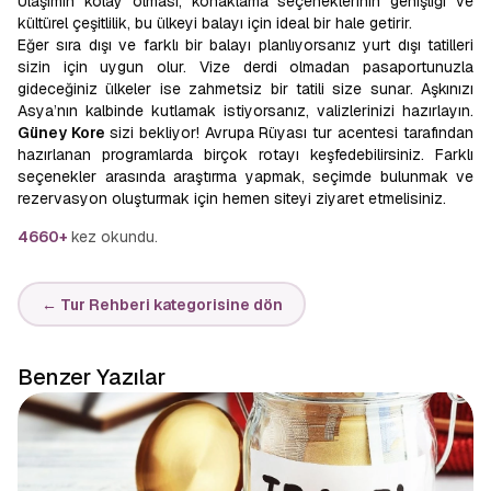
Ulaşımın kolay olması, konaklama seçeneklerinin genişliği ve
kültürel çeşitlilik, bu ülkeyi balayı için ideal bir hale getirir.
Eğer sıra dışı ve farklı bir balayı planlıyorsanız yurt dışı tatilleri
sizin için uygun olur. Vize derdi olmadan pasaportunuzla
gideceğiniz ülkeler ise zahmetsiz bir tatili size sunar. Aşkınızı
Asya’nın kalbinde kutlamak istiyorsanız, valizlerinizi hazırlayın.
Güney Kore
sizi bekliyor! Avrupa Rüyası tur acentesi tarafından
hazırlanan programlarda birçok rotayı keşfedebilirsiniz. Farklı
seçenekler arasında araştırma yapmak, seçimde bulunmak ve
rezervasyon oluşturmak için hemen siteyi ziyaret etmelisiniz.
4660+
kez okundu.
← Tur Rehberi kategorisine dön
Benzer Yazılar