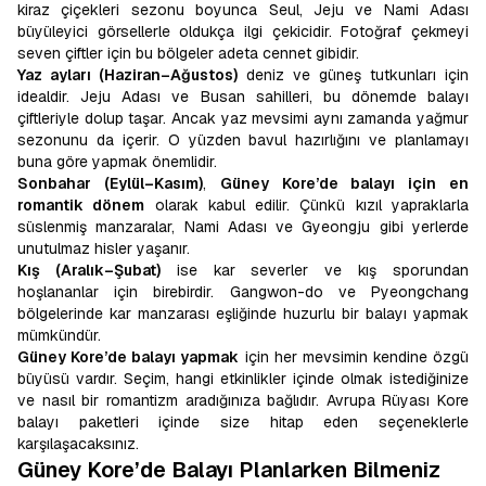
kiraz çiçekleri sezonu boyunca Seul, Jeju ve Nami Adası
büyüleyici görsellerle oldukça ilgi çekicidir. Fotoğraf çekmeyi
seven çiftler için bu bölgeler adeta cennet gibidir.
Yaz ayları (Haziran–Ağustos)
deniz ve güneş tutkunları için
idealdir. Jeju Adası ve Busan sahilleri, bu dönemde balayı
çiftleriyle dolup taşar. Ancak yaz mevsimi aynı zamanda yağmur
sezonunu da içerir. O yüzden bavul hazırlığını ve planlamayı
buna göre yapmak önemlidir.
Sonbahar (Eylül–Kasım)
,
Güney Kore’de balayı için en
romantik dönem
olarak kabul edilir. Çünkü kızıl yapraklarla
süslenmiş manzaralar, Nami Adası ve Gyeongju gibi yerlerde
unutulmaz hisler yaşanır.
Kış (Aralık–Şubat)
ise kar severler ve kış sporundan
hoşlananlar için birebirdir. Gangwon-do ve Pyeongchang
bölgelerinde kar manzarası eşliğinde huzurlu bir balayı yapmak
mümkündür.
Güney Kore’de balayı yapmak
için her mevsimin kendine özgü
büyüsü vardır. Seçim, hangi etkinlikler içinde olmak istediğinize
ve nasıl bir romantizm aradığınıza bağlıdır. Avrupa Rüyası Kore
balayı paketleri içinde size hitap eden seçeneklerle
karşılaşacaksınız.
Güney Kore’de Balayı Planlarken Bilmeniz