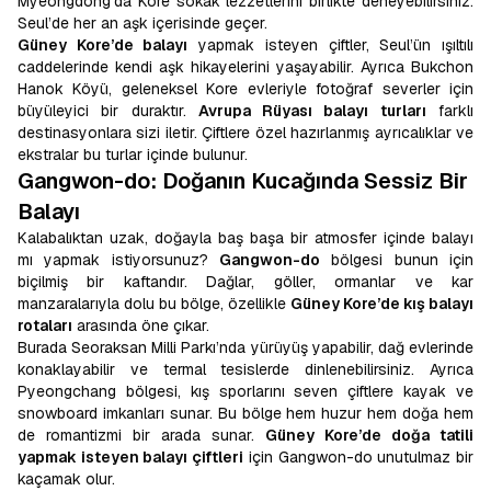
Myeongdong’da Kore sokak lezzetlerini birlikte deneyebilirsiniz.
Seul’de her an aşk içerisinde geçer.
Güney Kore’de balayı
yapmak isteyen çiftler, Seul’ün ışıltılı
caddelerinde kendi aşk hikayelerini yaşayabilir. Ayrıca Bukchon
Hanok Köyü, geleneksel Kore evleriyle fotoğraf severler için
büyüleyici bir duraktır.
Avrupa Rüyası balayı turları
farklı
destinasyonlara sizi iletir. Çiftlere özel hazırlanmış ayrıcalıklar ve
ekstralar bu turlar içinde bulunur.
Gangwon-do: Doğanın Kucağında Sessiz Bir
Balayı
Kalabalıktan uzak, doğayla baş başa bir atmosfer içinde balayı
mı yapmak istiyorsunuz?
Gangwon-do
bölgesi bunun için
biçilmiş bir kaftandır. Dağlar, göller, ormanlar ve kar
manzaralarıyla dolu bu bölge, özellikle
Güney Kore’de kış balayı
rotaları
arasında öne çıkar.
Burada Seoraksan Milli Parkı’nda yürüyüş yapabilir, dağ evlerinde
konaklayabilir ve termal tesislerde dinlenebilirsiniz. Ayrıca
Pyeongchang bölgesi, kış sporlarını seven çiftlere kayak ve
snowboard imkanları sunar. Bu bölge hem huzur hem doğa hem
de romantizmi bir arada sunar.
Güney Kore’de doğa tatili
yapmak isteyen balayı çiftleri
için Gangwon-do unutulmaz bir
kaçamak olur.