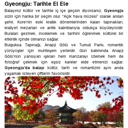
Gyeongju: Tarihle El Ele
Balayınız kültür ve tarihle iç içe geçsin diyorsanız,
Gyeongju
sizin için harika bir seçim olur. “Açık hava müzesi” olarak anılan
şehir, Kore’nin eski krallık dönemlerinden kalan tapınakları,
kraliyet mezarları ve antik kalıntılarıyla oldukça büyüleyicidir.
Buraları gezmek, incelemek ve tarihini öğrenmek kültürel bir
etkinlik içinde olmanızı sağlar.
Bulguksa Tapınağı, Anapji Gölü ve Tumuli Parkı, romantik
yürüyüşler için muhteşem yerlerdir. Gün batımında Anapji
Gölü’nün yansıyan ışıkları hem manzarayı izlemek hem de
fotoğraf çekmek için eşsiz kareler elde etmenizi sağlar.
Gyeongju’da balayı
kültür, tarih ve romantizmi aynı anda
yaşamak isteyen çiftlerin favorisidir.