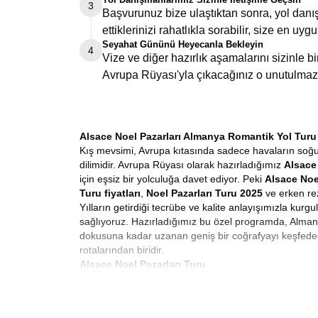
3
Başvurunuz bize ulaştıktan sonra, yol danış
ettiklerinizi rahatlıkla sorabilir, size en uygu
Seyahat Gününü Heyecanla Bekleyin
4
Vize ve diğer hazırlık aşamalarını sizinle 
Avrupa Rüyası'yla çıkacağınız o unutulmaz
Alsace Noel Pazarları Almanya Romantik Yol Turu
Kış mevsimi, Avrupa kıtasında sadece havaların soğudu
dilimidir. Avrupa Rüyası olarak hazırladığımız
Alsace 
için eşsiz bir yolculuğa davet ediyor. Peki
Alsace Noe
Turu fiyatları
,
Noel Pazarları Turu 2025
ve erken rez
Yılların getirdiği tecrübe ve kalite anlayışımızla kur
sağlıyoruz. Hazırladığımız bu özel programda, Almany
dokusuna kadar uzanan geniş bir coğrafyayı keşfede
rotalarından biridir.
Alsace Noel Pazarları Turu
Avrupa’da kış turizmi denildiğinde akla gelen ilk ve e
alışveriş gezisi değildir. Noel pazarlarında ne alınır
ayı boyunca Avrupa’nın neredeyse her kasabasında kuru