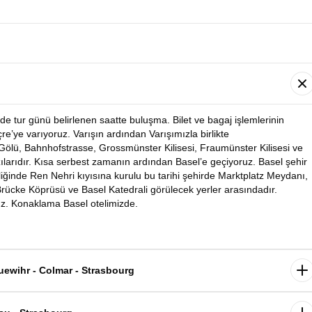
de tur günü belirlenen saatte buluşma. Bilet ve bagaj işlemlerinin
e’ye varıyoruz. Varışın ardından Varışımızla birlikte
 Gölü, Bahnhofstrasse, Grossmünster Kilisesi, Fraumünster Kilisesi ve
ılarıdır. Kısa serbest zamanın ardından Basel’e geçiyoruz. Basel şehir
liğinde Ren Nehri kıyısına kurulu bu tarihi şehirde Marktplatz Meydanı,
 Brücke Köprüsü ve Basel Katedrali görülecek yerler arasındadır.
uz. Konaklama Basel otelimizde.
uewihr - Colmar - Strasbourg
yrılıyoruz. Dünyaca ünlü şarap yolunun en güzel kasabalarını