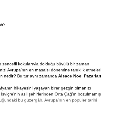
 ve
e zencefil kokularıyla dolduğu büyülü bir zaman
rimizi Avrupa’nın en masalsı dönemine tanıklık etmeleri
an nedir? Bu tur aynı zamanda
Alsace Noel Pazarları
rafyanın hikayesini yaşayan birer gezgin olmanızı
İsviçre’nin asil şehirlerinden Orta Çağ’ın bozulmamış
uğundaki bu güzergâh, Avrupa’nın en popüler tarihi
azarları Turu
, sadece hediyelik eşya satın alınan bir
leneksel Noel kupaları en öne çıkan ürünlerdir. Aralık
sohbet ettiği yaşayan mekanlardır. Işıklarla