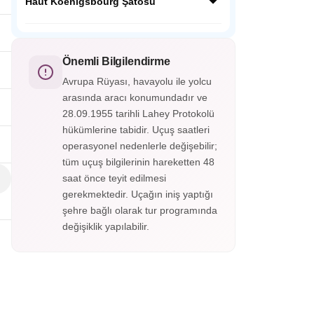
ardında Orta Çağdan kalma tarihi
Haut Koenigsbourg Şatosu
fotoğraf karesi gibidir.
yapılarıyla masalsı bir güzelliğe sahip;
Almanya’nın en güzel şehirlerinden
Fransa’nın Orta Çağ kalelerinden Haut
Heidelberg Almanya’nın o soğuk şehir
Koenigsbourg Alsace vadisini ayaklarınız
görüntüsünün yanında cıvıl cıvıl
altına serecek. Savaşlarda kullanılan aletler,
Önemli Bilgilendirme
atmosferiyle sizleri bekliyor.
silahlar, cephanelikler, imparatorların odaları
Avrupa Rüyası, havayolu ile yolcu
ve eşsiz süslemelerle kaplı tavanları
arasında aracı konumundadır ve
gördükçe bu tarihi yolculuk hiç bitmesin
28.09.1955 tarihli Lahey Protokolü
istiyorsunuz. Haut-Koenigsbourg
Şatosu’nun içerisini gezmek isterseniz
hükümlerine tabidir. Uçuş saatleri
biletinizi alarak gezebileceksiniz.
operasyonel nedenlerle değişebilir;
tüm uçuş bilgilerinin hareketten 48
saat önce teyit edilmesi
gerekmektedir. Uçağın iniş yaptığı
şehre bağlı olarak tur programında
değişiklik yapılabilir.