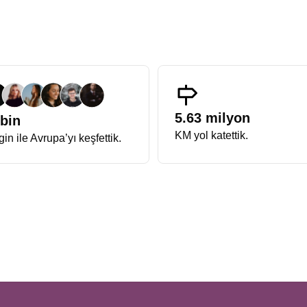
üyüşler, kışın soğuğuna inat iç ısıtan bir deneyim sunar.
zasyon anlayışıyla hazırlanan Avrupa Rüyası Noel Turu, katılımcılarına
masraflara yer yoktur. Programın titizlikle hazırlanmış içeriği sayes
ıkarırlar.
Tarih ve kontenjan bilgisi
, erken rezervasyon dönemlerinde 
n Nehri kıyısında nasıl harmanlandığını görmek isteyenler için
Fransa A
ava hakimken, Alsace tarafında zarafet, estetik ve gastronomi öne çıka
5.63 milyon
 bin
imi bu turun en keyifli yanıdır. Aynı zamanda
Almanya Fransa Noel 
KM yol katettik.
in ile Avrupa’yı keşfettik.
sa, verilecek cevap kesinlikle Alsace bölgesi ve Almanya’nın güney kasa
ının vazgeçilmezidir. Süslemeler, hareketli vitrinler ve Noel zamanı penc
raflanan durağıdır. Işıklarla süslü kanallar ve meydanlarıyla adeta bir 
 burasıdır.
 değildir. Riquewihr ve Eguisheim gibi Fransa’nın En Güzel Köyleri list
e samimi atmosfer bu bölgeyi benzersiz kılar.
beri korur. Avrupa’nın en eski pazarlarından biri olan Christkindelsmärik,
ya çıkar.
kültürel çeşitliliği en güçlü şekilde hissettiren rotalardan biridir. Basel