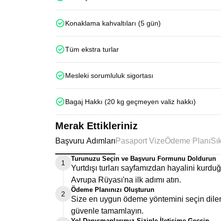
Konaklama kahvaltıları (5 gün)
Tüm ekstra turlar
Mesleki sorumluluk sigortası
Bagaj Hakkı (20 kg geçmeyen valiz hakkı)
Merak Ettikleriniz
Başvuru Adımları
Pasaport Vize
Ödeme Planı
Turunuzu Seçin ve Başvuru Formunu Doldurun
1
Yurtdışı turları sayfamızdan hayalini kurd
Avrupa Rüyası'na ilk adımı atın.
Ödeme Planınızı Oluşturun
2
Size en uygun ödeme yöntemini seçin dilers
güvenle tamamlayın.
Yol Danışmanlarımız Sizinle İletişime Geçsin