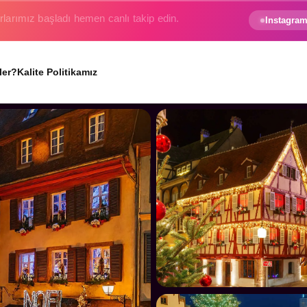
e gezginin hayali gerçek oluyor.
Instagram
ler?
Kalite Politikamız