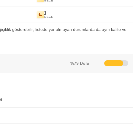
GECE
1
GECE
ğişiklik gösterebilir; listede yer almayan durumlarda da aynı kalite ve
%79 Dolu
i