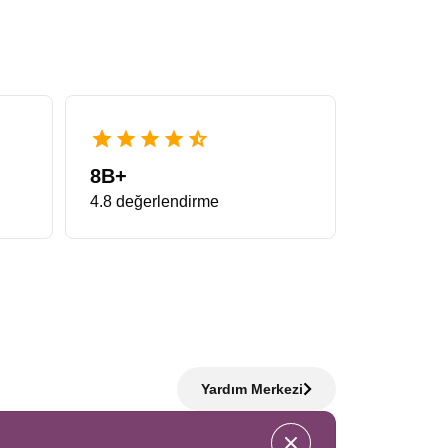
 standartların çok ötesinde bir deneyim vadeder. Bu
inde gezginler minimum zamanda maksimum yeri görme
hızla dolduğu için önerimiz, planlamayı erkenden
lmanya Noel Pazarları Turu
eşsiz bir fırsattır.
r. Sabah Almanya’da sosis ve pretzel tadarken,
8B+
Pazarları Turu
arayanların en çok tercih ettiği
4.8 değerlendirme
balarıdır. Bu rotada karşılaşılan yarı ahşap evler,
erelerden sarkan oyuncak ayılar bölge halkının
film seti görünümündedir.
Strasbourg Colmar Noel
esine giren kasabalar bu turun en özel parçalarıdır.
Yardım Merkezi
 şehrin kalbidir. Katedralin ihtişamı ile pazarın
’in zarif mimarisi, Colmar’ın masalsı havası ve