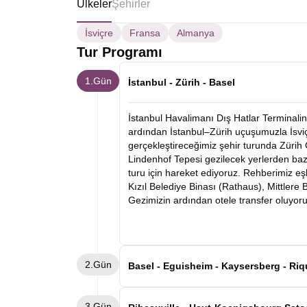
Ülkeler
Şehirler
İsviçre
Fransa
Almanya
Tur Programı
1.Gün
İstanbul - Zürih - Basel
İstanbul Havalimanı Dış Hatlar Terminalin
ardından İstanbul–Zürih uçuşumuzla İsviçr
gerçekleştireceğimiz şehir turunda Zürih
Lindenhof Tepesi gezilecek yerlerden baz
turu için hareket ediyoruz. Rehberimiz eş
Kızıl Belediye Binası (Rathaus), Mittlere
Gezimizin ardından otele transfer oluyor
2.Gün
Basel - Eguisheim - Kaysersberg - Riq
Kahvaltının ardından Basel otelimizden a
3.Gün