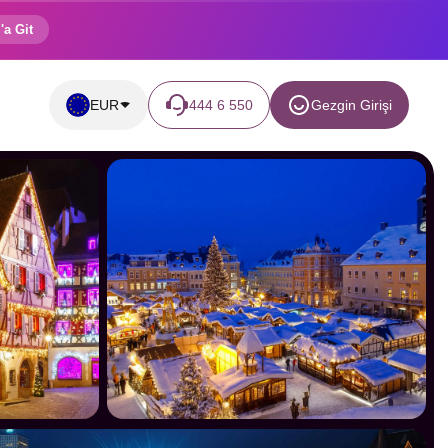
'a Git
EUR
444 6 550
Gezgin Girişi