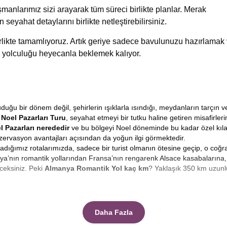
manlarımız sizi arayarak tüm süreci birlikte planlar. Merak
n seyahat detaylarını birlikte netleştirebilirsiniz.
birlikte tamamlıyoruz. Artık geriye sadece bavulunuzu hazırlamak
 yolculuğu heyecanla beklemek kalıyor.
ğu bir dönem değil, şehirlerin ışıklarla ısındığı, meydanların tarçın v
Noel Pazarları Turu
, seyahat etmeyi bir tutku haline getiren misafirle
l Pazarları nerededir
ve bu bölgeyi Noel döneminde bu kadar özel kıl
ervasyon avantajları açısından da yoğun ilgi görmektedir.
guladığımız rotalarımızda, sadece bir turist olmanın ötesine geçip, o coğ
a’nın romantik yollarından Fransa’nın rengarenk Alsace kasabalarına, 
ceksiniz. Peki
Almanya Romantik Yol kaç km
? Yaklaşık 350 km uzunl
n güçlü imge, şüphesiz ki meydanları süsleyen ışıltılı pazarlardır.
Noel P
? El yapımı ahşap oyuncaklar, cam üfleme süsler, yerel kurabiyeler ve ge
Daha Fazla
lan bu pazarlar, yerel halkın sosyalleştiği, sıcak şarap içip ayaküstü 