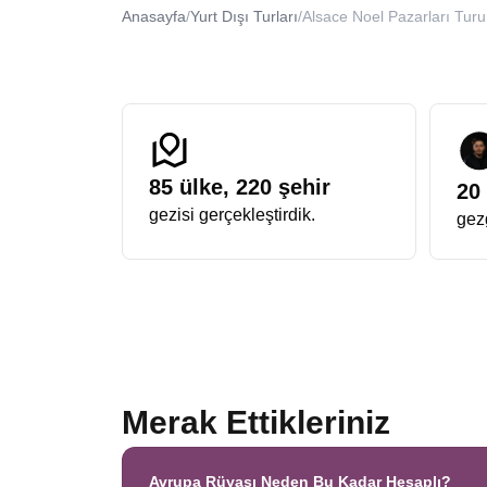
donatılmış dev çam ağaçlarının gölgesinde yapılan yür
Anasayfa
/
Yurt Dışı Turları
/
Alsace Noel Pazarları Turu
Avrupa Rüyası Yılbaşı Noel Turu
Sektördeki farkını her zaman ortaya koyan bir organi
turda
ekstra turlar dahil
,
single farkı yok
, sürpriz 
imkanı bulurken, keyifli ve akıcı bir deneyimin tadını ç
yapmanızdır.
Fransa Almanya Noel Pazarları Turu
İki dev kültürün, Alman ve Fransız geleneklerinin Re
Almanya tarafında daha gotik ve baharat kokulu bir h
85
ülke,
220
şehir
20
öğleden sonra Fransa’da makaron ve krep yeme deney
gezisi gerçekleştirdik.
gezg
kombinasyondur.
Alsace & Almanya Kasabaları Turu
Masalların gerçeğe dönüştüğü yer neresidir diye sorul
dik çatıları ve renkli cepheleriyle fotoğraf tutkunlar
geleneğe verdiği önemi gösterir.
Noel Pazarları Alsace Colmar Turu
Alsace bölgesinin incisi Colmar, bu turun en çok fotoğ
Pazarı Turu
arayan birçok gezginin ilk tercih ettiği yer
Alsace bölgesi sadece Colmar ve Strasbourg’dan ibaret
Merak Ettikleriniz
Noel döneminde süslemeler, sıcak çikolata kokuları v
Strasbourg, “Noel’in Başkenti” unvanını 1570 yılından 
parlak ışıkları birleştiğinde unutulmaz bir görüntü orta
Avrupa Rüyası Neden Bu Kadar Hesaplı?
Üç farklı ülkenin kesişim noktasında bulunan bu bölge, 