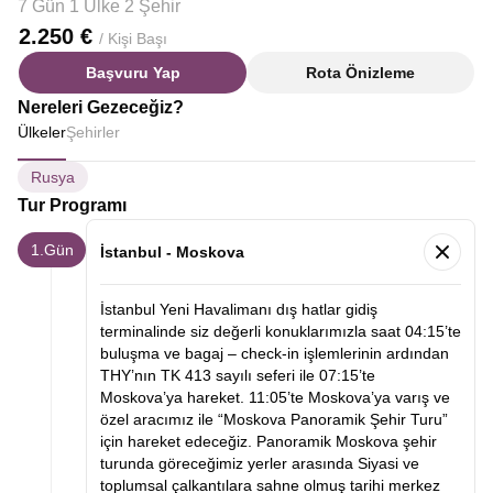
7 Gün 1 Ülke 2 Şehir
2.250 €
/ Kişi Başı
Başvuru Yap
Rota Önizleme
Nereleri Gezeceğiz?
Ülkeler
Şehirler
Rusya
Tur Programı
1.Gün
İstanbul - Moskova
İstanbul Yeni Havalimanı dış hatlar gidiş
terminalinde siz değerli konuklarımızla saat 04:15’te
buluşma ve bagaj – check-in işlemlerinin ardından
THY’nın TK 413 sayılı seferi ile 07:15’te
Moskova’ya hareket. 11:05’te Moskova’ya varış ve
özel aracımız ile “Moskova Panoramik Şehir Turu”
için hareket edeceğiz. Panoramik Moskova şehir
turunda göreceğimiz yerler arasında Siyasi ve
toplumsal çalkantılara sahne olmuş tarihi merkez