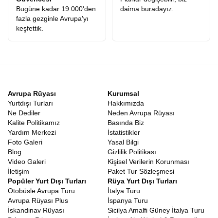
kolaylık, Rusya’nın zengin kültürüne erişimi hızlandırırken, bizlere
Bugüne kadar 19.000'den
daima buradayız.
de seyahatin içeriğine ve kalitesine odaklanma fırsatı veriyor. Siz
fazla gezginle Avrupa'yı
sadece valizinizi hazırlayın, gerisini profesyonel ekibimize bırakın.
keşfettik.
Her Şey Dahil Rusya Beyaz Geceler Tur Paketleri
Seyahat planlamak, özellikle Rusya gibi büyük ve dil bariyeri
olabilen bir ülke için karmaşık olabilir. Ancak
Rusya Tur Paketleri
Beyaz Geceler
seçeneklerimizle, ulaşım, konaklama, rehberlik ve
çevre gezilerini tek bir çatı altında, kusursuz bir organizasyonla
sunuyoruz. Paketlerimiz, gezginlerin beklentilerine göre optimize
edilmiştir. Ne çok yorucu ne de çok yüzeysel. Konaklamalarımız,
Avrupa Rüyası
Kurumsal
şehir merkezlerine yakın, konforlu ve güvenli otellerde
Yurtdışı Turları
Hakkımızda
gerçekleşir. Sabah kahvaltılarından şehirlerarası transferlere
Ne Dediler
Neden Avrupa Rüyası
kadar her detay, Avrupa Rüyasının yıllara dayanan tecrübesiyle
Kalite Politikamız
Basında Biz
planlanmıştır. Size kalan tek şey, rehberinizin anlattığı hikayeleri
Yardım Merkezi
İstatistikler
dinlemek ve anın tadını çıkarmaktır.
Foto Galeri
Yasal Bilgi
Uygun Fiyatlı Beyaz Geceler Turu
Blog
Gizlilik Politikası
Kaliteli bir yurtdışı turunun ulaşılabilir olması gerektiğine
Video Galeri
Kişisel Verilerin Korunması
inanıyoruz. Bu bağlamda
Beyaz Geceler Tur Fiyatı
politikamızı,
İletişim
Paket Tur Sözleşmesi
sunulan hizmetin kalitesiyle doğru orantılı, piyasa koşullarına göre
Popüler Yurt Dışı Turları
Rüya Yurt Dışı Turları
en rekabetçi seviyede tutuyoruz.
Erken rezervasyon fırsatları
ve
Otobüsle Avrupa Turu
İtalya Turu
ödeme kolaylıklarıyla, bu masalsı yolculuğu bütçenizi sarsmadan
Avrupa Rüyası Plus
İspanya Turu
en ucuz Rusya turu
gerçekleştirmenizi sağlıyoruz. Rusya gibi
İskandinav Rüyası
Sicilya Amalfi Güney İtalya Turu
pahalı olabilecek bir destinasyonda, grup turlarının avantajını