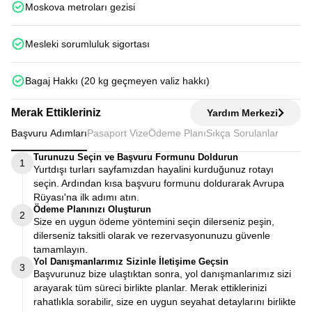
Moskova metroları gezisi
Mesleki sorumluluk sigortası
Bagaj Hakkı (20 kg geçmeyen valiz hakkı)
Merak Ettikleriniz
Yardım Merkezi
Başvuru Adımları
Pasaport Vize
Ödeme Planı
Sıkça Sorulanlar
Turunuzu Seçin ve Başvuru Formunu Doldurun
1
Yurtdışı turları sayfamızdan hayalini kurduğunuz rotayı
seçin. Ardından kısa başvuru formunu doldurarak Avrupa
Rüyası'na ilk adımı atın.
Ödeme Planınızı Oluşturun
2
Size en uygun ödeme yöntemini seçin dilerseniz peşin,
dilerseniz taksitli olarak ve rezervasyonunuzu güvenle
tamamlayın.
Yol Danışmanlarımız Sizinle İletişime Geçsin
3
Başvurunuz bize ulaştıktan sonra, yol danışmanlarımız sizi
arayarak tüm süreci birlikte planlar. Merak ettiklerinizi
rahatlıkla sorabilir, size en uygun seyahat detaylarını birlikte