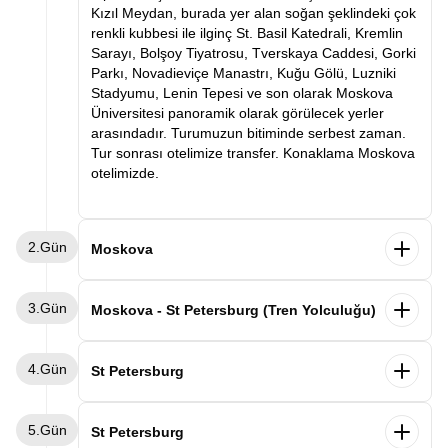
Kızıl Meydan, burada yer alan soğan şeklindeki çok
renkli kubbesi ile ilginç St. Basil Katedrali, Kremlin
Sarayı, Bolşoy Tiyatrosu, Tverskaya Caddesi, Gorki
Parkı, Novadieviçe Manastrı, Kuğu Gölü, Luzniki
Stadyumu, Lenin Tepesi ve son olarak Moskova
Üniversitesi panoramik olarak görülecek yerler
arasındadır. Turumuzun bitiminde serbest zaman.
Tur sonrası otelimize transfer. Konaklama Moskova
otelimizde.
2.Gün
Moskova
Sabah otelimizde alacağımız kahvaltının ardından
3.Gün
düzenlenecek olan Kremlin Sarayı & Moskova
Moskova - St Petersburg (Tren Yolculuğu)
Metrosu & Arbat & Nazım Hikmet’in Mezarı Turu için
rehberimizin belirleyeceği saatte otelimizden özel
Sabah otelimizde alacağımız kahvaltının ardından
4.Gün
aracımız ile hareket edeceğiz. Rusya devlet
odaları boşaltma ve tren istasyonuna transfer
St Petersburg
başkanı Vladimir Putin’in de çalışma ofisinin
oluyoruz. Moskova – St.Petersburg arası yapılacak
bulunduğu Kremlin, 14. Yüzyıldan beri Moskova’nın
tren yolculuğumuz sonrası varışımızı takiben özel
Sabah kahvaltısının ardından serbest zaman.
en önemli kilisesi olarak kabul edilen Meryem
5.Gün
aracımızla otelimize transfer odalarımıza
Rehberimizin belirleyeceği saatte misafirlerimiz için
St Petersburg