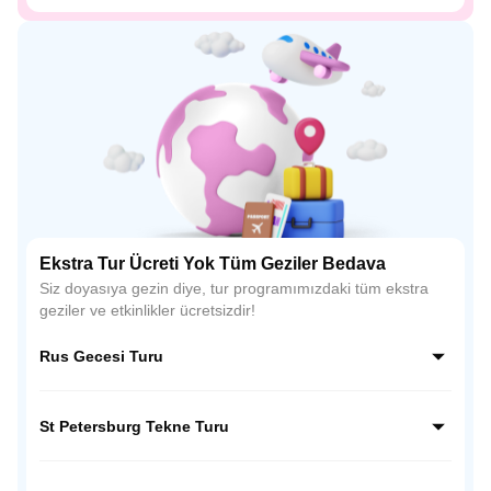
Ekstra Tur Ücreti Yok Tüm Geziler Bedava
Siz doyasıya gezin diye, tur programımızdaki tüm ekstra
geziler ve etkinlikler ücretsizdir!
Rus Gecesi Turu
Rus kültürünün en renkli yönünü keşfedeceğiniz bu Rus
Gecesi Turu, müzik, dans ve geleneksel kostümlerle dolu
St Petersburg Tekne Turu
unutulmaz bir akşam sunar. St. Petersburg’un büyüleyici
atmosferinde, geceyi ritim ve kahkaha ile bitirmeye hazır
St. Petersburg’un büyüleyici kanallarında yapılan bu tekne
olun!