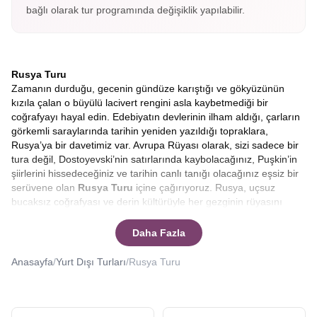
bağlı olarak tur programında değişiklik yapılabilir.
Rusya Turu
Zamanın durduğu, gecenin gündüze karıştığı ve gökyüzünün
kızıla çalan o büyülü lacivert rengini asla kaybetmediği bir
coğrafyayı hayal edin. Edebiyatın devlerinin ilham aldığı, çarların
görkemli saraylarında tarihin yeniden yazıldığı topraklara,
Rusya’ya bir davetimiz var. Avrupa Rüyası olarak, sizi sadece bir
tura değil, Dostoyevski’nin satırlarında kaybolacağınız, Puşkin’in
şiirlerini hissedeceğiniz ve tarihin canlı tanığı olacağınız eşsiz bir
serüvene olan
Rusya Turu
içine çağırıyoruz. Rusya, uçsuz
bucaksız coğrafyası ve derin kültürüyle her gezginin rüyasını
süslerken, bu rüyayı gerçeğe dönüştürmek için en doğru zaman
şüphesiz Beyaz Geceler dönemidir.
Beyaz Rusya turu 2026
Daha Fazla
yılında sizi bekliyor.
Kuzey yarımkürenin buzul esintileriyle ısınan bu özel döneminde,
Anasayfa
/
Yurt Dışı Turları
/
Rusya Turu
güneş ufuk çizgisinin altına inmeye direnir. St. Petersburg
sokaklarında yürürken saatin gece yarısını vurduğuna inanmak
güçleşir. Zira şehir, gümüşi bir aydınlıkla parlamaya devam eder.
Bu doğa harikası fenomenin tam kalbinde,
Rusya Beyaz Geceler