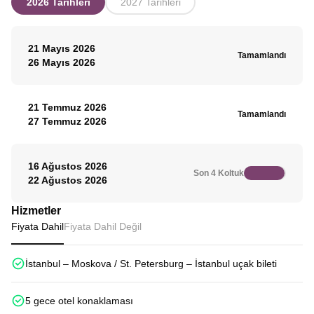
2026 Tarihleri
2027 Tarihleri
yılında kurularak, zaman içinde birçok çariçe
yıllar içinde daha birçok ünlüyü ağırlamış.
adayının da yıldızının söndüğü yer olmuştur. 1812
Turumuzun bitiminde otelimize transfer. Serbest
yılında Napolyon’un emriyle yıkılmak istenmesine
zaman ve konaklama St. Petersburg’daki
21 Mayıs 2026
rağmen rahibeler bu karara engel olmayı
otelimizde.
Tamamlandı
26 Mayıs 2026
başarmışlardır. Gezi kapsamında ve manastırın
içinde bulunan Nazım Hikmet’in mezarını ziyaret
edeceğiz. Tur sonrası otelimize transfer. Konaklama
21 Temmuz 2026
Moskova otelimizde.
Tamamlandı
27 Temmuz 2026
16 Ağustos 2026
Son 4 Koltuk
22 Ağustos 2026
Hizmetler
Fiyata Dahil
Fiyata Dahil Değil
İstanbul – Moskova / St. Petersburg – İstanbul uçak bileti
5 gece otel konaklaması