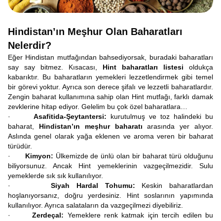
Hindistan’ın Meşhur Olan Baharatları
Nelerdir?
Eğer Hindistan mutfağından bahsediyorsak, buradaki baharatları
say say bitmez. Kısacası,
Hint baharatları listesi
oldukça
kabarıktır. Bu baharatların yemekleri lezzetlendirmek gibi temel
bir görevi yoktur. Ayrıca son derece şifalı ve lezzetli baharatlardır.
Zengin baharat kullanımına sahip olan Hint mutfağı, farklı damak
zevklerine hitap ediyor. Gelelim bu çok özel baharatlara…
·
Asafitida-Şeytantersi:
kurutulmuş ve toz halindeki bu
baharat,
Hindistan’ın meşhur baharatı
arasında yer alıyor.
Aslında genel olarak yağa eklenen ve aroma veren bir baharat
türüdür.
·
Kimyon:
Ülkemizde de ünlü olan bir baharat türü olduğunu
biliyorsunuz. Ancak Hint yemeklerinin vazgeçilmezidir. Sulu
yemeklerde sık sık kullanılıyor.
·
Siyah Hardal Tohumu:
Keskin baharatlardan
hoşlanıyorsanız, doğru yerdesiniz. Hint soslarının yapımında
kullanılıyor. Ayrıca salataların da vazgeçilmezi diyebiliriz.
·
Zerdeçal:
Yemeklere renk katmak için tercih edilen bu