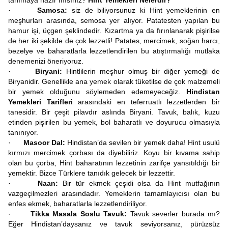
tanımaya hazır mısınız?
Hint Yemekleri Nelerdir?
·
Samosa:
siz de biliyorsunuz ki Hint yemeklerinin en
meşhurları arasında, semosa yer alıyor. Patatesten yapılan bu
hamur işi, üçgen şeklindedir. Kızartma ya da fırınlanarak pişirilse
de her iki şekilde de çok lezzetli! Patates, mercimek, soğan harcı,
bezelye ve baharatlarla lezzetlendirilen bu atıştırmalığı mutlaka
denemenizi öneriyoruz.
·
Biryani:
Hintlilerin meşhur olmuş bir diğer yemeği de
Biryanidir. Genellikle ana yemek olarak tüketilse de çok malzemeli
bir yemek olduğunu söylemeden edemeyeceğiz.
Hindistan
Yemekleri Tarifleri
arasındaki en teferruatlı lezzetlerden bir
tanesidir. Bir çeşit pilavdır aslında Biryani. Tavuk, balık, kuzu
etinden pişirilen bu yemek, bol baharatlı ve doyurucu olmasıyla
tanınıyor.
·
Masoor Dal:
Hindistan’da sevilen bir yemek daha! Hint usulü
kırmızı mercimek çorbası da diyebiliriz. Koyu bir kıvama sahip
olan bu çorba, Hint baharatının lezzetinin zarifçe yansıtıldığı bir
yemektir. Bizce Türklere tanıdık gelecek bir lezzettir.
·
Naan:
Bir tür ekmek çeşidi olsa da Hint mutfağının
vazgeçilmezleri arasındadır. Yemeklerin tamamlayıcısı olan bu
enfes ekmek, baharatlarla lezzetlendiriliyor.
·
Tikka Masala Soslu Tavuk:
Tavuk severler burada mı?
Eğer Hindistan’daysanız ve tavuk seviyorsanız, pürüzsüz