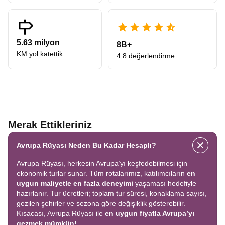
5.63 milyon
8B+
KM yol katettik.
4.8 değerlendirme
Merak Ettikleriniz
Avrupa Rüyası Neden Bu Kadar Hesaplı?
Avrupa Rüyası, herkesin Avrupa’yı keşfedebilmesi için
ekonomik turlar sunar. Tüm rotalarımız, katılımcıların
en
uygun maliyetle en fazla deneyimi
yaşaması hedefiyle
hazırlanır. Tur ücretleri; toplam tur süresi, konaklama sayısı,
gezilen şehirler ve sezona göre değişiklik gösterebilir.
Kısacası, Avrupa Rüyası ile
en uygun fiyatla Avrupa’yı
gezmek mümkün!