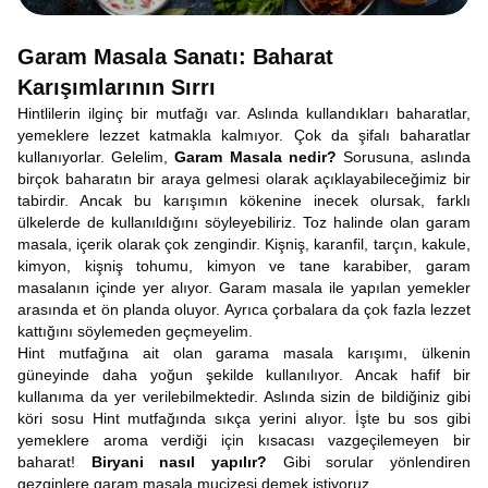
Garam Masala Sanatı: Baharat
Karışımlarının Sırrı
Hintlilerin ilginç bir mutfağı var. Aslında kullandıkları baharatlar,
yemeklere lezzet katmakla kalmıyor. Çok da şifalı baharatlar
kullanıyorlar. Gelelim,
Garam Masala nedir?
Sorusuna, aslında
birçok baharatın bir araya gelmesi olarak açıklayabileceğimiz bir
tabirdir. Ancak bu karışımın kökenine inecek olursak, farklı
ülkelerde de kullanıldığını söyleyebiliriz. Toz halinde olan garam
masala, içerik olarak çok zengindir. Kişniş, karanfil, tarçın, kakule,
kimyon, kişniş tohumu, kimyon ve tane karabiber, garam
masalanın içinde yer alıyor. Garam masala ile yapılan yemekler
arasında et ön planda oluyor. Ayrıca çorbalara da çok fazla lezzet
kattığını söylemeden geçmeyelim.
Hint mutfağına ait olan garama masala karışımı, ülkenin
güneyinde daha yoğun şekilde kullanılıyor. Ancak hafif bir
kullanıma da yer verilebilmektedir. Aslında sizin de bildiğiniz gibi
köri sosu Hint mutfağında sıkça yerini alıyor. İşte bu sos gibi
yemeklere aroma verdiği için kısacası vazgeçilemeyen bir
baharat!
Biryani nasıl yapılır?
Gibi sorular yönlendiren
gezginlere garam masala mucizesi demek istiyoruz.