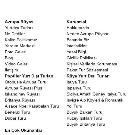
Avrupa Rüyası
Kurumsal
Yurtdışı Turları
Hakkımızda
Ne Dediler
Neden Avrupa Rüyası
Kalite Politikamız
Basında Biz
Yardım Merkezi
İstatistikler
Foto Galeri
Yasal Bilgi
Blog
Gizlilik Politikası
Video Galeri
Kişisel Verilerin Korunması
İletişim
Paket Tur Sözleşmesi
Popüler Yurt Dışı Turları
Rüya Yurt Dışı Turları
Otobüsle Avrupa Turu
İtalya Turu
Avrupa Rüyası Plus
İspanya Turu
İskandinav Rüyası
Sicilya Amalfi Güney İtalya Turu
Britanya Rüyası
İsviçre Alp Köyleri & Romantik
Alsace Noel Kasabaları Turu
Yol Turu
Benelüx Turu
Büyük Balkan Turu
Dubai Turu
Kuzey Işıkları Turu
Büyük Britanya Turu
En Çok Okunanlar