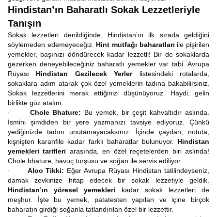
Hindistan’ın Baharatlı Sokak Lezzetleriyle
Tanışın
Sokak lezzetleri denildiğinde, Hindistan’ın ilk sırada geldiğini
söylemeden edemeyeceğiz.
Hint mutfağı baharatları
ile pişirilen
yemekler, başınızı döndürecek kadar lezzetli! Bir de sokaklarda
gezerken deneyebileceğiniz baharatlı yemekler var tabi. Avrupa
Rüyası
Hindistan Gezilecek Yerler
listesindeki rotalarda,
sokaklara adım atarak çok özel yemeklerin tadına bakabilirsiniz.
Sokak lezzetlerini merak ettiğinizi düşünüyoruz. Haydi, gelin
birlikte göz atalım.
·
Chole Bhature:
Bu yemek, bir çeşit kahvaltıdır aslında.
İsmini şimdiden bir yere yazmanızı tavsiye ediyoruz. Çünkü
yediğinizde tadını unutamayacaksınız. İçinde çaydan, notuta,
kişnişten karanfile kadar farklı baharatlar bulunuyor.
Hindistan
yemekleri tarifleri
arasında, en özel reçetelerden biri aslında!
Chole bhature, havuç turşusu ve soğan ile servis ediliyor.
·
Aloo Tikki:
Eğer Avrupa Rüyası Hindistan tatilindeyseniz,
damak zevkinize hitap edecek bir sokak lezzetiyle geldik.
Hindistan’ın yöresel yemekleri
kadar sokak lezzetleri de
meşhur. İşte bu yemek, patatesten yapılan ve içine birçok
baharatın girdiği soğanla tatlandırılan özel bir lezzettir.