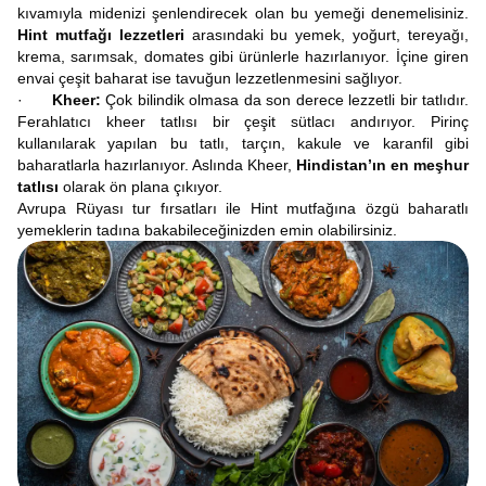
kıvamıyla midenizi şenlendirecek olan bu yemeği denemelisiniz.
Hint mutfağı lezzetleri
arasındaki bu yemek, yoğurt, tereyağı,
krema, sarımsak, domates gibi ürünlerle hazırlanıyor. İçine giren
envai çeşit baharat ise tavuğun lezzetlenmesini sağlıyor.
·
Kheer:
Çok bilindik olmasa da son derece lezzetli bir tatlıdır.
Ferahlatıcı kheer tatlısı bir çeşit sütlacı andırıyor. Pirinç
kullanılarak yapılan bu tatlı, tarçın, kakule ve karanfil gibi
baharatlarla hazırlanıyor. Aslında Kheer,
Hindistan’ın en meşhur
tatlısı
olarak ön plana çıkıyor.
Avrupa Rüyası tur fırsatları ile Hint mutfağına özgü baharatlı
yemeklerin tadına bakabileceğinizden emin olabilirsiniz.