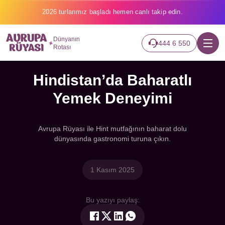
2026 turlarımız başladı hemen canlı takip edin.
Dünyanın
444 6 550
Rotası
Hindistan’da Baharatlı
Yemek Deneyimi
Avrupa Rüyası ile Hint mutfağının baharat dolu
dünyasında gastronomi turuna çıkın.
1 Kasım 2025
Bu yazıyı paylaş: