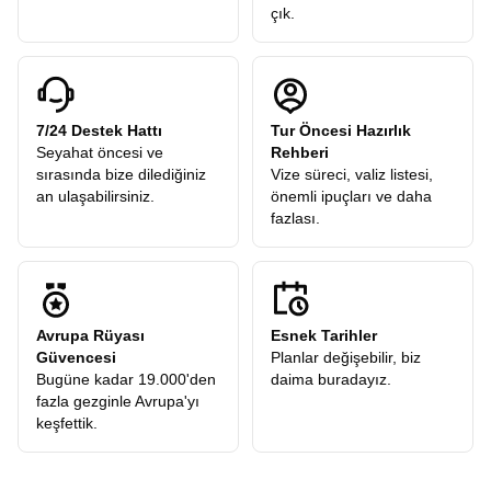
çık.
7/24 Destek Hattı
Tur Öncesi Hazırlık
Seyahat öncesi ve
Rehberi
sırasında bize dilediğiniz
Vize süreci, valiz listesi,
an ulaşabilirsiniz.
önemli ipuçları ve daha
fazlası.
Avrupa Rüyası
Esnek Tarihler
Güvencesi
Planlar değişebilir, biz
Bugüne kadar 19.000'den
daima buradayız.
fazla gezginle Avrupa'yı
keşfettik.