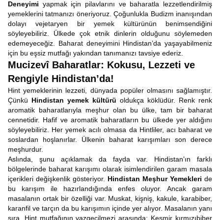
Deneyimi
yapmak için pilavlarını ve baharatla lezzetlendirilmiş
yemeklerini tatmanızı öneriyoruz. Çoğunlukla Budizm inanışından
dolayı vejetaryen bir yemek kültürünün benimsendiğini
söyleyebiliriz. Ülkede çok etnik dinlerin olduğunu söylemeden
edemeyeceğiz. Baharat deneyimini Hindistan’da yaşayabilmeniz
için bu eşsiz mutfağı yakından tanımanızı tavsiye ederiz.
Mucizevî Baharatlar: Kokusu, Lezzeti ve
Rengiyle Hindistan’da!
Hint yemeklerinin lezzeti, dünyada popüler olmasını sağlamıştır.
Çünkü
Hindistan yemek kültürü
oldukça köklüdür. Renk renk
aromatik baharatlarıyla meşhur olan bu ülke, tam bir baharat
cennetidir. Hafif ve aromatik baharatların bu ülkede yer aldığını
söyleyebiliriz. Her yemek acılı olmasa da Hintliler, acı baharat ve
soslardan hoşlanırlar. Ülkenin baharat karışımları son derece
meşhurdur.
Aslında, şunu açıklamak da fayda var. Hindistan’ın farklı
bölgelerinde baharat karışımı olarak isimlendirilen garam masala
içerikleri değişkenlik gösteriyor.
Hindistan Meşhur Yemekleri
de
bu karışım ile hazırlandığında enfes oluyor. Ancak garam
masalanın ortak bir özelliği var. Muskat, kişniş, kakule, karabiber,
karanfil ve tarçın da bu karışımın içinde yer alıyor. Masalanın yanı
sıra, Hint mutfağının vazgeçilmezi arasında; Keşmir kırmızıbiber