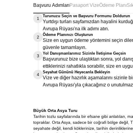
Başvuru Adımları
Pasaport Vize
Ödeme Planı
Turunuzu Seçin ve Başvuru Formunu Doldurun
1
Yurtdışı turları sayfamızdan hayalini kurd
Avrupa Rüyası'na ilk adımı atın.
Ödeme Planınızı Oluşturun
2
Size en uygun ödeme yöntemini seçin dilers
güvenle tamamlayın.
Yol Danışmanlarımız Sizinle İletişime Geçsin
3
Başvurunuz bize ulaştıktan sonra, yol danış
ettiklerinizi rahatlıkla sorabilir, size en uygu
Seyahat Gününü Heyecanla Bekleyin
4
Vize ve diğer hazırlık aşamalarını sizinle 
Avrupa Rüyası'yla çıkacağınız o unutulmaz
Büyük Orta Asya Turu
Tarihin tozlu sayfalarında bir efsane gibi anlatılan, 
topraklar. Orta Asya, sadece bir coğrafi bölge değil, T
seyahate değil, kendi köklerinize, tarihin derinlikle