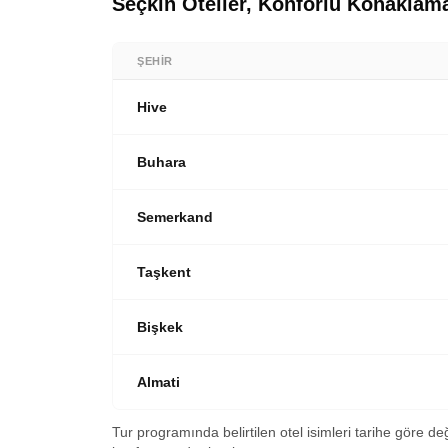
Seçkin Oteller, Konforlu Konaklam
zamanın tadını çıkarıyoruz. Akşam yemeğ
ve pasaport işlemlerimizin ardından Türk Ha
otelimizde.
varışımızla birlikte bir sonraki Avrupa 
sonu.
ŞEHIR
Hive
Buhara
Semerkand
Taşkent
Bişkek
Almati
Tur programında belirtilen otel isimleri tarihe göre de