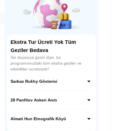
Ekstra Tur Ücreti Yok Tüm
Geziler Bedava
Siz doyasıya gezin diye, tur
programımızdaki tüm ekstra geziler ve
etkinlikler ücretsizdir!
Sarbaz Rukhy Gösterisi
Sarbaz Rukhy Gösterisi, Kazakistan’ın
askeri disiplinini ve ulusal ruhunu yansıtan
28 Panfilov Askeri Anıtı
etkileyici bir gösteridir. Askeri tören adımları,
müzikler ve koreografilerle Kazak
28 Panfilov Askeri Anıtı, Almatı’daki Panfilov
kahramanlık kültürünü sahnede canlandırır.
Parkı’nda yer alır. II. Dünya Savaşı’nda
Almati Hun Etnografik Köyü
Moskova savunmasında kahramanca
savaşan 28 askerin anısına yapılmış