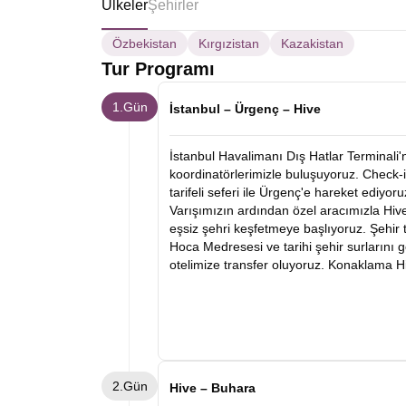
Ülkeler
Şehirler
Özbekistan
Kırgızistan
Kazakistan
Tur Programı
1.Gün
İstanbul – Ürgenç – Hive
İstanbul Havalimanı Dış Hatlar Terminali'
koordinatörlerimizle buluşuyoruz. Check-i
tarifeli seferi ile Ürgenç'e hareket ediyoru
Varışımızın ardından özel aracımızla Hiv
eşsiz şehri keşfetmeye başlıyoruz. Şehir
Hoca Medresesi ve tarihi şehir surlarını
otelimize transfer oluyoruz. Konaklama Hi
2.Gün
Hive – Buhara