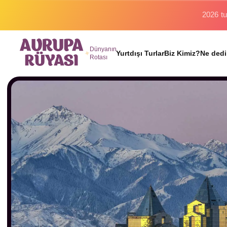
Binlerc
Dünyanın
Yurtdışı Turlar
Biz Kimiz?
Ne dedi
Rotası