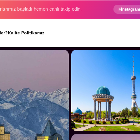
e gezginin hayali gerçek oluyor.
Instagram
ler?
Kalite Politikamız