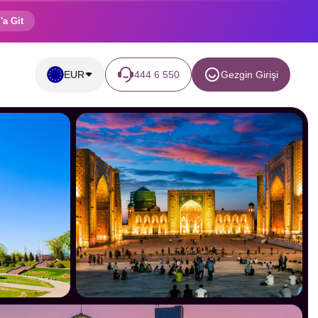
'a Git
EUR
444 6 550
Gezgin Girişi