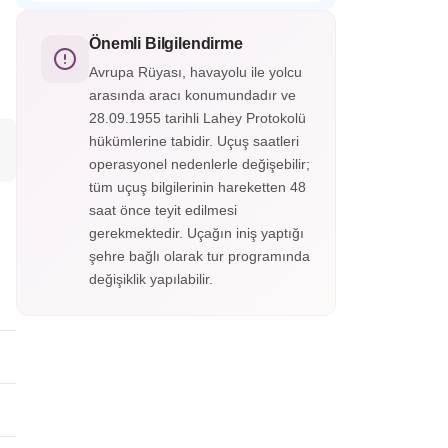
Almatı Hun Etnografik Köyü, Kazak
etkileyici bir anıttır.
kültürünü ve göçebe yaşamını tanıtan açık
hava müzesidir. Geleneksel yurtlar, el
Önemli Bilgilendirme
sanatları gösterileri ve halk danslarıyla Orta
Avrupa Rüyası, havayolu ile yolcu
Asya tarihine yolculuk sunar.
arasında aracı konumundadır ve
28.09.1955 tarihli Lahey Protokolü
hükümlerine tabidir. Uçuş saatleri
operasyonel nedenlerle değişebilir;
tüm uçuş bilgilerinin hareketten 48
saat önce teyit edilmesi
gerekmektedir. Uçağın iniş yaptığı
şehre bağlı olarak tur programında
değişiklik yapılabilir.