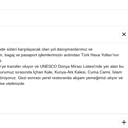
nde sizleri karşılayacak olan yol danışmanlarımız ve
n, bagaj ve pasaport işlemlerimizin ardından Türk Hava Yolları'nın
z.
e'ye transfer oluyor ve UNESCO Dünya Mirası Listesi'nde yer alan bu
 turumuz sırasında İçhan Kale, Kunya-Ark Kalesi, Cuma Camii, İslam
 görüyoruz. Gezi sonrası yerel restoranda akşam yemeğimizi alıyor ve
ve otelimizde.