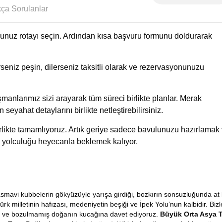
Sıkça Sorulanlar
uğunuz rotayı seçin. Ardından kısa başvuru formunu doldurarak
eniz peşin, dilerseniz taksitli olarak ve rezervasyonunuzu
manlarımız sizi arayarak tüm süreci birlikte planlar. Merak
n seyahat detaylarını birlikte netleştirebilirsiniz.
birlikte tamamlıyoruz. Artık geriye sadece bavulunuzu hazırlamak
 yolculuğu heyecanla beklemek kalıyor.
masmavi kubbelerin gökyüzüyle yarışa girdiği, bozkırın sonsuzluğunda at 
ürk milletinin hafızası, medeniyetin beşiği ve İpek Yolu’nun kalbidir. Bizl
rine ve bozulmamış doğanın kucağına davet ediyoruz.
Büyük
Orta Asya 