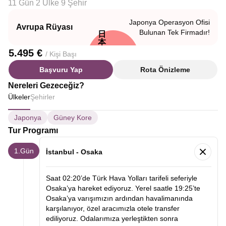
11 Gün 2 Ülke 9 Şehir
Japonya Operasyon Ofisi
Avrupa Rüyası
Bulunan Tek Firmadır!
日
本
5.495 €
/ Kişi Başı
Başvuru Yap
Rota Önizleme
Nereleri Gezeceğiz?
Ülkeler
Şehirler
Japonya
Güney Kore
Tur Programı
1.Gün
İstanbul - Osaka
Saat 02:20’de Türk Hava Yolları tarifeli seferiyle
Osaka’ya hareket ediyoruz. Yerel saatle 19:25’te
Osaka’ya varışımızın ardından havalimanında
karşılanıyor, özel aracımızla otele transfer
ediliyoruz. Odalarımıza yerleştikten sonra