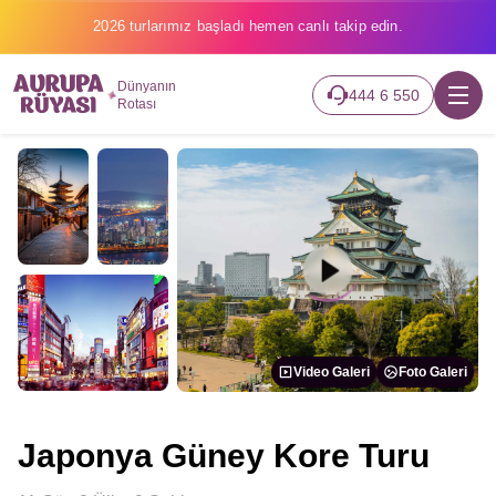
2026 turlarımız başladı hemen canlı takip edin.
Dünyanın
444 6 550
Rotası
Video Galeri
Foto Galeri
Japonya Güney Kore Turu