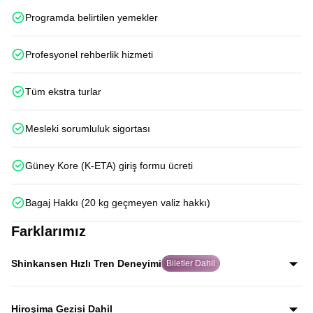
Programda belirtilen yemekler
Profesyonel rehberlik hizmeti
Tüm ekstra turlar
Mesleki sorumluluk sigortası
Güney Kore (K-ETA) giriş formu ücreti
Bagaj Hakkı (20 kg geçmeyen valiz hakkı)
Farklarımız
Shinkansen Hızlı Tren Deneyimi
Biletler Dahil
Japonya’nın dünyaca ünlü Shinkansen hızlı trenleriyle
Kyoto–Tokyo ve Osaka–Hiroşima hatlarında iki kez
Hiroşima Gezisi Dahil