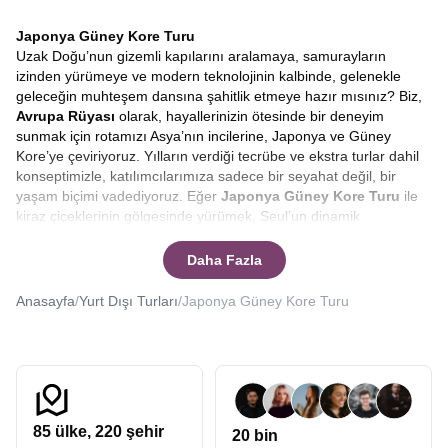
Japonya Güney Kore Turu
Uzak Doğu’nun gizemli kapılarını aralamaya, samurayların
izinden yürümeye ve modern teknolojinin kalbinde, gelenekle
geleceğin muhteşem dansına şahitlik etmeye hazır mısınız? Biz,
Avrupa Rüyası
olarak, hayallerinizin ötesinde bir deneyim
sunmak için rotamızı Asya’nın incilerine, Japonya ve Güney
Kore’ye çeviriyoruz. Yılların verdiği tecrübe ve ekstra turlar dahil
konseptimizle, katılımcılarımıza sadece bir seyahat değil, bir
yaşam biçimi vadediyoruz. Eğer
Japonya Güney Kore Turu
ile
kiraz çiçeklerinin gölgesinde yürümek, Seul’un dinamik
sokaklarında kaybolmak ve bunu yaparken bütçenizi korumak
isterseniz, doğru yerdesiniz.
Japonya turları, Güney Kore
Daha Fazla
turları
düzenleyen Avrupa Rüyası uzak doğunun kalbine sizleri de
götürebilir.
Anasayfa
/
Yurt Dışı Turları
/
Japonya Güney Kore Turu
Asya kıtası, her gezginin kalbinde yatan en özel rotalardan biridir.
Özellikle
Japonya ve Güney Kore
, kendine has kültürleri,
benzersiz mutfakları ve saygıyı temel alan yaşam felsefeleriyle
dünyadaki diğer hiçbir yere benzemez. Bir
Güney Kore Japonya
turu
, sadece yeni yerler görmek değil, dünyaya bakış açınızı
değiştirecek bir içsel yolculuktur. Bizimle çıkacağınız bu
85
ülke,
220
şehir
20 bin
yolculukta, Tokyo’nun neon ışıkları altında geleceğe adım