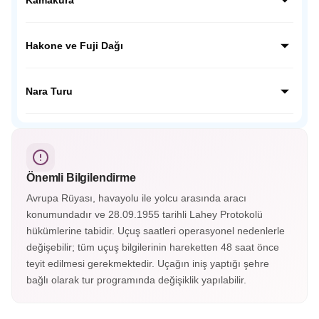
kentin geçmişine tanıklık ediyoruz.
Kamakura’da dev Budha Heykelini ziyaret edeceğiz,
ziyaretimiz sonrası Japon inanışında çok önemli yer tutan
Hakone ve Fuji Dağı
Hokoku Tapınağına ziyaretimizi yapacağız ve geleneksel
mekanda Japon çayını tadacağız.
Japonya’nın en güzel kasabalarından olan Hakone’yi
gezeceğiz. Fuji Dağı’nın etekleri olan 5. istasyon olarak
Nara Turu
bilinen noktaya çıkacağız, buradan FUJİ manzarasını
izleyeceğiz.
UNESCO Mirasları listesindeki TODAJİ tapınağının da
bulunuduğu Nara şehrini ziyaret edeceğiz. Tapınak
çevresinde gezinen Nara geyiklerini severek besleyeceğiz.
Önemli Bilgilendirme
Avrupa Rüyası, havayolu ile yolcu arasında aracı
konumundadır ve 28.09.1955 tarihli Lahey Protokolü
hükümlerine tabidir. Uçuş saatleri operasyonel nedenlerle
değişebilir; tüm uçuş bilgilerinin hareketten 48 saat önce
teyit edilmesi gerekmektedir. Uçağın iniş yaptığı şehre
bağlı olarak tur programında değişiklik yapılabilir.