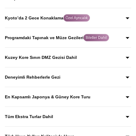
yolculuk yaparak, Japonya’yı Japonlar gibi keşfedersiniz.
Dünya tarihinde atom bombasının atıldığı şehir olan
Hiroşima’da, rehberli geziyle şehrin geçmişini ve
Kyoto’da 2 Gece Konaklama
Özel Ayrıcalık
bugününü etkileyici biçimde keşfedersiniz.
Birçok turda hızlıca geçilen Kyoto’da iki gece
konaklayarak, Japon kültürünün kalbi olan bu tarihi şehri
Programdaki Tapınak ve Müze Gezileri
Biletler Dahil
acele etmeden keşfetme imkanı sunulur.
Gyeongbokgung Sarayı, Kinkaku-ji, Todai-ji, Senso-ji ve
Kamakura Bambu Bahçesi gibi önemli kültürel durakların
Kuzey Kore Sınırı DMZ Gezisi Dahil
giriş biletleri fiyata dahil olup, bu mekânları anlatımlarla
Güney Kore–Kuzey Kore arasındaki DMZ sınır hattına
birlikte keşfedersiniz.
yapılan özel gezi fiyata dahil olup, Kuzey Kore sınırını
Deneyimli Rehberlerle Gezi
yerinde görerek tarihini rehber anlatımlarıyla dinlersiniz.
Yıllardır bu tur rotasını birebir uygulayan ve deneyimleyen
rehberler eşliğinde gezerek; şehirleri sadece görmekle
En Kapsamlı Japonya & Güney Kore Turu
kalmaz, anlatımlarla şehirleri dolu dolu keşfedersiniz.
Japonya ve Güney Kore’nin en ikonik şehirlerini ve kültürel
duraklarını aceleye getirmeden, tek turda gezebileceğiniz
Tüm Ekstra Turlar Dahil
kapsamlı bir rota.
Yola çıktığınızda sürpriz ödemelerle karşılaşmazsınız.
Ekstra tur ücreti alınmaz; programda yer alan tüm geziler