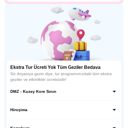
Ekstra Tur Ücreti Yok Tüm Geziler Bedava
Siz doyasıya gezin diye, tur programımızdaki tüm ekstra
geziler ve etkinlikler ücretsizdir!
DMZ - Kuzey Kore Sınırı
Kuzey Kore sınırı hattında, dünyanın en ilginç ve hassas
bölgelerinden biri olan DMZ’de rehber eşliğinde özel bir
Hiroşima
ziyaret gerçekleştiriyoruz; gözlem noktalarından sınırı
yakından görüyor, Kore tarihine ve bölünmüşlüğün
Hiroşima’da tarihsel bir bilinç yolculuğuna çıkıyoruz; Barış
hikâyesine tanıklık ediyoruz.
Anıtı Parkı ve Atom Bombası Kubbesi’ni ziyaret ederek
Kamakura