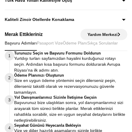
Türk Hava Yolları Kalitesiyle Uçuş
fiyata dahildir.
Dünyanın en iyi havayollarından biri olan Türk Hava
Yolları’nın konforu ve hizmet kalitesiyle seyahat edersiniz.
Kaliteli Zincir Otellerde Konaklama
Diğer turlarda şehirden 20–30 km uzaktaki otellerde
Merak Ettikleriniz
Yardım Merkezi
kalınırken, Avrupa Rüyası’nda merkeze yakın kaliteli zincir
Başvuru Adımları
Pasaport Vize
Ödeme Planı
Sıkça Sorulanlar
otellerde konaklayarak zamanınızı verimli kullanırsınız.
Turunuzu Seçin ve Başvuru Formunu Doldurun
1
Yurtdışı turları sayfamızdan hayalini kurduğunuz rotayı
seçin. Ardından kısa başvuru formunu doldurarak Avrupa
Rüyası'na ilk adımı atın.
Ödeme Planınızı Oluşturun
2
Size en uygun ödeme yöntemini seçin dilerseniz peşin,
dilerseniz taksitli olarak ve rezervasyonunuzu güvenle
tamamlayın.
Yol Danışmanlarımız Sizinle İletişime Geçsin
3
Başvurunuz bize ulaştıktan sonra, yol danışmanlarımız sizi
arayarak tüm süreci birlikte planlar. Merak ettiklerinizi
rahatlıkla sorabilir, size en uygun seyahat detaylarını birlikte
netleştirebilirsiniz.
Seyahat Gününü Heyecanla Bekleyin
4
Vize ve diğer hazırlık aşamalarını sizinle birlikte