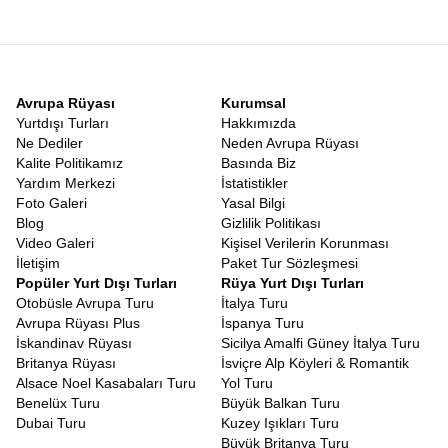
sonucun belirsizliği gezginleri yorar. Ancak bu rotanın en büyük
avantajı
Vizesiz Japonya Güney Kore Turu
olmasıdır. Türk
vatandaşları hem Japonya’ya hem de Güney Kore’ye vizesiz
olarak giriş yapabilirler. Pasaportunuzu alıp herhangi bir vize
stresi yaşamadan bavulunuzu hazırlayabileceğiniz bir tatil hayal
Avrupa Rüyası
Kurumsal
edin.
Vizesiz
Güney Kore Japonya Tatili
, bürokratik engellere
Yurtdışı Turları
Hakkımızda
takılmadan, sadece keşfetme heyecanına odaklanabileceğiniz
Ne Dediler
Neden Avrupa Rüyası
nadir rotalardan biridir. Bu kolaylık, özellikle balayı çiftleri, arkadaş
Kalite Politikamız
Basında Biz
grupları ve ailesiyle rahat bir tatil geçirmek isteyenler için büyük
Yardım Merkezi
İstatistikler
bir nimettir.
Foto Galeri
Yasal Bilgi
Japonya Güney Kore Gezi Rehberi
Blog
Gizlilik Politikası
Turlarımızda görev alan profesyonel rehberlerimiz, bölgeye
Video Galeri
Kişisel Verilerin Korunması
hakim, yerel kültürü çok iyi bilen ve size sadece yerleri gösteren
İletişim
Paket Tur Sözleşmesi
değil, o yerlerin hikayesini anlatan uzmanlardır. Bu anlamda
Popüler Yurt Dışı Turları
Rüya Yurt Dışı Turları
turumuz, canlı bir
Japonya Güney Kore Gezi Rehberi
Otobüsle Avrupa Turu
İtalya Turu
niteliğindedir. Hangi sokakta en iyi Ramen yenir? Seul’de nereden
Avrupa Rüyası Plus
İspanya Turu
en uygun hediyelik eşya alınır? Japon metrosu nasıl kullanılır?
İskandinav Rüyası
Sicilya Amalfi Güney İtalya Turu
Tüm bu soruların cevabını rehberlerimizden anında alabilirsiniz.
Britanya Rüyası
İsviçre Alp Köyleri & Romantik
Rehberlerimiz, size sadece turistik yerleri değil, yerel halkın
Alsace Noel Kasabaları Turu
Yol Turu
yaşam tarzını, geleneklerini ve inançlarını da aktarır. Bir Şinto
Benelüx Turu
Büyük Balkan Turu
tapınağında nasıl dua edileceğinden, Kore’de büyüklerin yanında
Dubai Turu
Kuzey Işıkları Turu
nasıl yemek yenileceğine kadar kültürel kodları öğrenirsiniz.
Büyük Britanya Turu