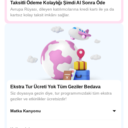
Taksitli Ödeme Kolaylığı Şimdi Al Sonra Öde
Avrupa Rüyası, dileyen katılımcılarına kredi kartı ile ya da
kartsız kolay taksit imkânı sağlar.
Ekstra Tur Ücreti Yok Tüm Geziler Bedava
Siz doyasıya gezin diye, tur programımızdaki tüm ekstra
geziler ve etkinlikler ücretsizdir!
Matka Kanyonu
Treska Nehri ile Vardar Nehri’nin buluştuğu bir alanda yer