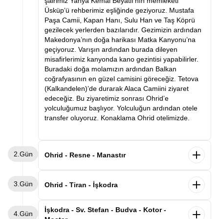
şairimiz Yahya Kemal Beyatlı’nın memleketi
Üsküp’ü rehberimiz eşliğinde geziyoruz. Mustafa
Paşa Camii, Kapan Hanı, Sulu Han ve Taş Köprü
gezilecek yerlerden bazılarıdır. Gezimizin ardından
Makedonya’nın doğa harikası Matka Kanyonu’na
geçiyoruz. Varışın ardından burada dileyen
misafirlerimiz kanyonda kano gezintisi yapabilirler.
Buradaki doğa molamızın ardından Balkan
coğrafyasının en güzel camisini göreceğiz. Tetova
(Kalkandelen)’de durarak Alaca Camiini ziyaret
edeceğiz. Bu ziyaretimiz sonrası Ohrid’e
yolculuğumuz başlıyor. Yolculuğun ardından otele
transfer oluyoruz. Konaklama Ohrid otelimizde.
2.Gün
Ohrid - Resne - Manastır
Sabah kahvaltının ardından otelden ayrılarak ilk
3.Gün
durağımız olan Resne’ye vardıktan sonra
Ohrid - Tiran - İşkodra
rehberimiz eşliğinde İttihat ve Terakkinin en ünlü
kişiliklerinden Resneli Niyazi’nin Sarayını ziyaret
Sabah kahvaltının ardından otelimizden ayrılarak
İşkodra - Sv. Stefan - Budva - Kotor -
4.Gün
edeceğiz. Ardından Manastır şehrine geçeceğiz.
Arnavutluk’un başkenti Tiran’a hareket ediyoruz.