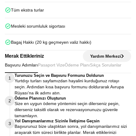
Tüm ekstra turlar
Mesleki sorumluluk sigortası
Bagaj Hakkı (20 kg geçmeyen valiz hakkı)
Merak Ettikleriniz
Yardım Merkezi
Başvuru Adımları
Pasaport Vize
Ödeme Planı
Sıkça Sorulanlar
Turunuzu Seçin ve Başvuru Formunu Doldurun
1
Yurtdışı turları sayfamızdan hayalini kurduğunuz rotayı
seçin. Ardından kısa başvuru formunu doldurarak Avrupa
Rüyası'na ilk adımı atın.
Ödeme Planınızı Oluşturun
2
Size en uygun ödeme yöntemini seçin dilerseniz peşin,
dilerseniz taksitli olarak ve rezervasyonunuzu güvenle
tamamlayın.
Yol Danışmanlarımız Sizinle İletişime Geçsin
3
Başvurunuz bize ulaştıktan sonra, yol danışmanlarımız sizi
arayarak tüm süreci birlikte planlar. Merak ettiklerinizi