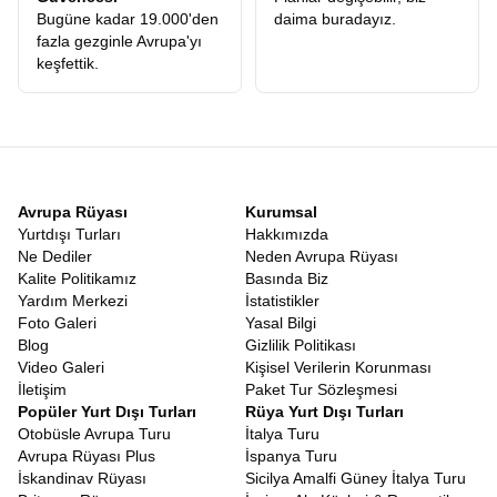
rotamızın en güzel yanı, Türk vatandaşları için büyük kolaylık
Bugüne kadar 19.000'den
daima buradayız.
sağlayan
Vizesiz Balkan Turu
niteliği taşıyan ülkeleri
fazla gezginle Avrupa'yı
kapsamasıdır. Makedonya, Arnavutluk, Karadağ, Bosna Hersek
keşfettik.
ve Sırbistan gibi ülkeler, Türk pasaportuna vize uygulamayan dost
topraklardır. Pasaportunuzu cebinize koyup sanki şehir
değiştiriyormuşçasına ülke değiştirebilmenin verdiği o muazzam
özgürlük hissi paha biçilemezdir. Orta Avrupa kombinasyonlu
turlarımızda
Schengen vizesi
gerekebilirken, sadece Balkan
rotamız vizesiz seyahatin konforunu sunar.
Erken Rezervasyon Balkan Turu Fiyatları
Avrupa Rüyası
Kurumsal
Seyahat sektöründeki en büyük sorunlardan biri, ilk bakışta
Yurtdışı Turları
Hakkımızda
görünen fiyat ile turun sonunda harcanan toplam tutar arasındaki
Ne Dediler
Neden Avrupa Rüyası
uçurumdur. Biz,
Balkan Turu Fiyatları
konusunda şeffaflığı ilke
Kalite Politikamız
Basında Biz
edindik. Web sitemizde gördüğünüz rakam, turun ana iskeletini
Yardım Merkezi
İstatistikler
oluşturur ve gizli maliyet sürprizleriyle karşılaşmazsınız. Tüm
Foto Galeri
Yasal Bilgi
ekstra turların fiyata dahil olması, diğer firmaların ekstra adı
Blog
Gizlilik Politikası
altında topladığı yüzlerce Euro’nun cebinizde kalması demektir.
Video Galeri
Kişisel Verilerin Korunması
Fiyat-performans analizi yapıldığında, sunduğumuz hizmetin
İletişim
Paket Tur Sözleşmesi
kalitesi ve kapsamı, ödediğiniz her kuruşun karşılığını fazlasıyla
Popüler Yurt Dışı Turları
Rüya Yurt Dışı Turları
verdiğimizi gösterecektir.
Erken rezervasyon Balkan turu
Otobüsle Avrupa Turu
İtalya Turu
avantajlarını fırsata çevirebilirsiniz.
Avrupa Rüyası Plus
İspanya Turu
Adımızdaki rüya kelimesi tesadüf değildir. Katılımcılarımız için
İskandinav Rüyası
Sicilya Amalfi Güney İtalya Turu
hazırladığımız
Balkan Rüyası Tur
konsepti, sadece turistik