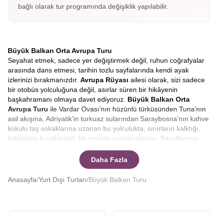
bağlı olarak tur programında değişiklik yapılabilir.
Büyük Balkan Orta Avrupa Turu
Seyahat etmek, sadece yer değiştirmek değil, ruhun coğrafyalar
arasında dans etmesi, tarihin tozlu sayfalarında kendi ayak
izlerinizi bırakmanızdır.
Avrupa Rüyası
ailesi olarak, sizi sadece
bir otobüs yolculuğuna değil, asırlar süren bir hikâyenin
başkahramanı olmaya davet ediyoruz.
Büyük
Balkan Orta
Avrupa Turu
ile Vardar Ovası’nın hüzünlü türküsünden Tuna’nın
asil akışına, Adriyatik’in turkuaz sularından Saraybosna’nın kahve
kokulu taş sokaklarına uzanan bu yolculukta, sınırların kalktığı,
kültürlerin kucaklaştığı bir masala uyanacaksınız. Bavullarınızı
değil, hayallerinizi hazırlayın çünkü bu rota, sıradan bir tatilden
çok daha fazlasını vaat ediyor.
Büyük balkan turunda hangi
Daha Fazla
ülkeler var?
Ya da
en iyi Balkan turu hangisi?
Sorularınıza
yanıt vereceğiz.
Anasayfa
/
Yurt Dışı Turları
/
Büyük Balkan Turu
Büyük Balkanlar ve Orta Avrupa Turu
Avrupa’nın en mistik, en tanıdık ve bir o kadar da keşfedilmeyi
bekleyen coğrafyalarına doğru yola çıkarken, pusulamız tarihin ve
doğanın en cömert olduğu toprakları gösteriyor.
Büyük