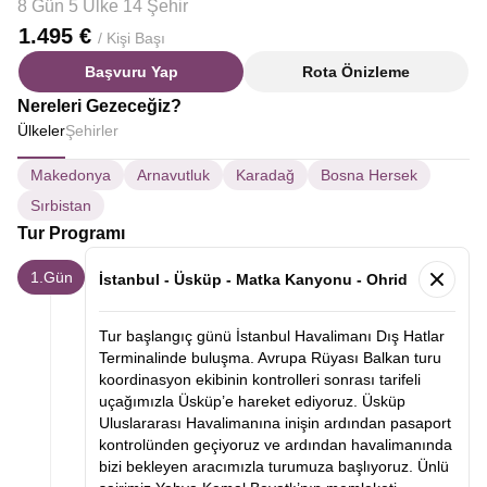
8 Gün 5 Ülke 14 Şehir
1.495 €
/ Kişi Başı
Başvuru Yap
Rota Önizleme
Nereleri Gezeceğiz?
Ülkeler
Şehirler
Makedonya
Arnavutluk
Karadağ
Bosna Hersek
Sırbistan
Tur Programı
1.Gün
İstanbul - Üsküp - Matka Kanyonu - Ohrid
Tur başlangıç günü İstanbul Havalimanı Dış Hatlar
Terminalinde buluşma. Avrupa Rüyası Balkan turu
koordinasyon ekibinin kontrolleri sonrası tarifeli
uçağımızla Üsküp’e hareket ediyoruz. Üsküp
Uluslararası Havalimanına inişin ardından pasaport
kontrolünden geçiyoruz ve ardından havalimanında
bizi bekleyen aracımızla turumuza başlıyoruz. Ünlü