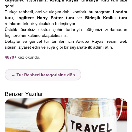
keşfetmek istiyorsanız,
Avrupa Rüyası Britanya Turu
tam size
göre!
Türkçe rehberli, otel ve ulaşım dahil konforlu bu program;
Londra
turu
,
İngiltere Harry Potter turu
ve
Birleşik Krallık turu
rotalarını tek bir yolculukta birleştiriyor.
Üstelik ücretsiz ekstra şehir turlarıyla bütçenizi zorlamadan
İngiltere’nin kalbine ulaşabilirsiniz.
Detaylar ve güncel tur tarihleri için Avrupa Rüyası resmi web
sitesini ziyaret edin ve rüya gibi bir seyahate ilk adımı atın.
4870+
kez okundu.
← Tur Rehberi kategorisine dön
Benzer Yazılar