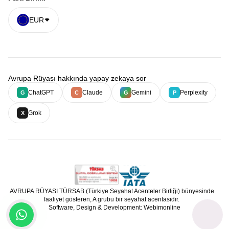
EUR
Avrupa Rüyası hakkında yapay zekaya sor
ChatGPT
Claude
Gemini
Perplexity
G
C
G
P
Grok
X
AVRUPA RÜYASI TÜRSAB (Türkiye Seyahat Acenteler Birliği) bünyesinde
faaliyet gösteren, A grubu bir seyahat acentasıdır.
Software, Design & Development: Webimonline