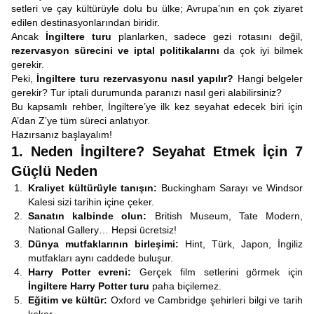
setleri ve çay kültürüyle dolu bu ülke; Avrupa’nın en çok ziyaret
edilen destinasyonlarından biridir.
Ancak
İngiltere turu
planlarken, sadece gezi rotasını değil,
rezervasyon sürecini ve iptal politikalarını
da çok iyi bilmek
gerekir.
Peki,
İngiltere turu rezervasyonu nasıl yapılır?
Hangi belgeler
gerekir? Tur iptali durumunda paranızı nasıl geri alabilirsiniz?
Bu kapsamlı rehber, İngiltere’ye ilk kez seyahat edecek biri için
A’dan Z’ye tüm süreci anlatıyor.
Hazırsanız başlayalım!
1. Neden İngiltere? Seyahat Etmek İçin 7
Güçlü Neden
Kraliyet kültürüyle tanışın:
Buckingham Sarayı ve Windsor
Kalesi sizi tarihin içine çeker.
Sanatın kalbinde olun:
British Museum, Tate Modern,
National Gallery… Hepsi ücretsiz!
Dünya mutfaklarının birleşimi:
Hint, Türk, Japon, İngiliz
mutfakları aynı caddede buluşur.
Harry Potter evreni:
Gerçek film setlerini görmek için
İngiltere Harry Potter turu
paha biçilemez.
Eğitim ve kültür:
Oxford ve Cambridge şehirleri bilgi ve tarih