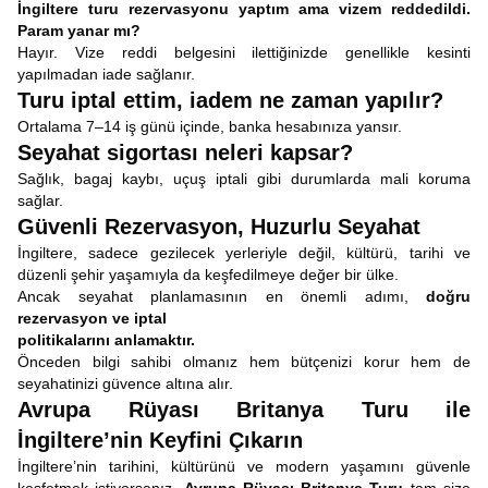
İngiltere turu rezervasyonu yaptım ama vizem reddedildi.
Param yanar mı?
Hayır. Vize reddi belgesini ilettiğinizde genellikle kesinti
yapılmadan iade sağlanır.
Turu iptal ettim, iadem ne zaman yapılır?
Ortalama 7–14 iş günü içinde, banka hesabınıza yansır.
Seyahat sigortası neleri kapsar?
Sağlık, bagaj kaybı, uçuş iptali gibi durumlarda mali koruma
sağlar.
Güvenli Rezervasyon, Huzurlu Seyahat
İngiltere, sadece gezilecek yerleriyle değil, kültürü, tarihi ve
düzenli şehir yaşamıyla da keşfedilmeye değer bir ülke.
Ancak seyahat planlamasının en önemli adımı,
doğru
rezervasyon ve iptal
politikalarını anlamaktır.
Önceden bilgi sahibi olmanız hem bütçenizi korur hem de
seyahatinizi güvence altına alır.
Avrupa Rüyası Britanya Turu ile
İngiltere’nin Keyfini Çıkarın
İngiltere’nin tarihini, kültürünü ve modern yaşamını güvenle