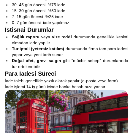
30–45 gün öncesi: %75 iade
15–30 gün öncesi: %50 iade
7–15 gün öncesi: %25 iade
0–7 gün öncesi: iade yapılmaz
İstisnai Durumlar
Sağlık raporu
veya
vize reddi
durumunda genellikle kesinti
olmadan iade yapılır.
Tur iptali (yetersiz katılım)
durumunda firma tam para iadesi
yapar veya yeni tarih sunar.
Doğal afet, grev, salgın
gibi “mücbir sebep” durumlarında
tur ertelenebilir.
Para İadesi Süreci
İade talebi genellikle yazılı olarak yapılır (e-posta veya form).
İade işlemi 14 iş günü içinde banka hesabınıza yansır.