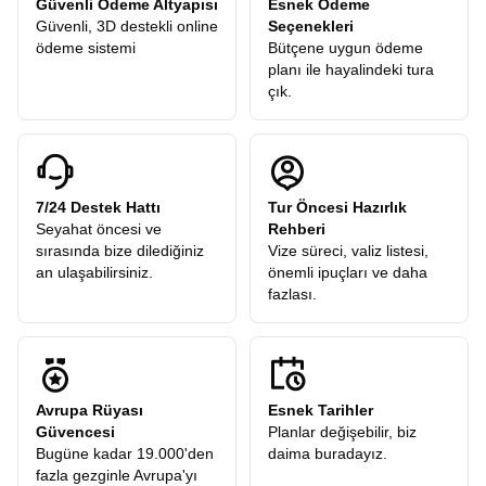
Güvenli Ödeme Altyapısı
Esnek Ödeme
Güvenli, 3D destekli online
Seçenekleri
ödeme sistemi
Bütçene uygun ödeme
planı ile hayalindeki tura
çık.
7/24 Destek Hattı
Tur Öncesi Hazırlık
Seyahat öncesi ve
Rehberi
sırasında bize dilediğiniz
Vize süreci, valiz listesi,
an ulaşabilirsiniz.
önemli ipuçları ve daha
fazlası.
Avrupa Rüyası
Esnek Tarihler
Güvencesi
Planlar değişebilir, biz
Bugüne kadar 19.000'den
daima buradayız.
fazla gezginle Avrupa'yı