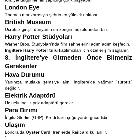
Kraliyet düğünlerinin yapıldığı gotik başyapıt.
London Eye
Thames manzarasıyla şehrin en yüksek noktası.
British Museum
Ücretsiz girişli, dünyanın en zengin müzelerinden biri.
Harry Potter Stüdyoları
Warner Bros. Stüdyoları’nda film sahnelerini adım adım keşfedin.
İngiltere Harry Potter turu
katılımcıları için özel erişim sağlanır.
8. İngiltere’ye Gitmeden Önce Bilmeniz
Gerekenler
Hava Durumu
Yanınıza mutlaka şemsiye alın; İngiltere’de yağmur “sürpriz”
değildir.
Elektrik Adaptörü
Üç uçlu İngiliz priz adaptörü gerekir.
Para Birimi
İngiliz Sterlini (GBP). Kredi kartı çoğu yerde geçerlidir.
Ulaşım
Londra’da
Oyster Card
, trenlerde
Railcard
kullanılır.