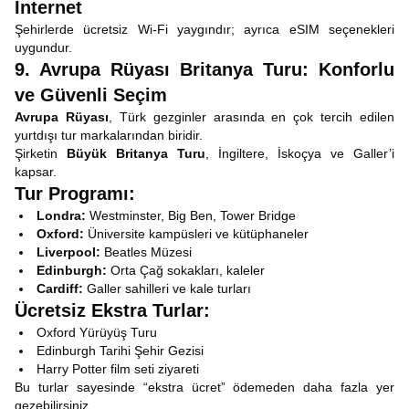
İnternet
Şehirlerde ücretsiz Wi-Fi yaygındır; ayrıca eSIM seçenekleri
uygundur.
9. Avrupa Rüyası Britanya Turu: Konforlu
ve Güvenli Seçim
Avrupa Rüyası
, Türk gezginler arasında en çok tercih edilen
yurtdışı tur markalarından biridir.
Şirketin
Büyük Britanya Turu
, İngiltere, İskoçya ve Galler’i
kapsar.
Tur Programı:
Londra:
Westminster, Big Ben, Tower Bridge
Oxford:
Üniversite kampüsleri ve kütüphaneler
Liverpool:
Beatles Müzesi
Edinburgh:
Orta Çağ sokakları, kaleler
Cardiff:
Galler sahilleri ve kale turları
Ücretsiz Ekstra Turlar:
Oxford Yürüyüş Turu
Edinburgh Tarihi Şehir Gezisi
Harry Potter film seti ziyareti
Bu turlar sayesinde “ekstra ücret” ödemeden daha fazla yer
gezebilirsiniz.