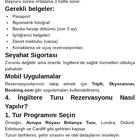
Başvuru süresi ortalama 3 hafta sürer.
Gerekli belgeler:
Pasaport
Biyometrik fotoğraf
Banka hesap dökümü (son 3 ay)
İş/öğrenci belgeleri
Davet mektubu (varsa)
Konaklama ve uçuş rezervasyonları
Seyahat Sigortası
Zorunlu değildir ama önerilir. İngiltere’de sağlık hizmetleri oldukça
pahalıdır.
Mobil Uygulamalar
Rezervasyonlarınızı takip etmek için
TripIt, Skyscanner,
Booking.com
gibi uygulamaları kullanabilirsiniz.
4. İngiltere Turu Rezervasyonu Nasıl
Yapılır?
1. Tur Programını Seçin
Örneğin,
Avrupa Rüyası Britanya Turu
, Londra, Oxford,
Edinburgh ve Cardiff gibi şehirleri kapsar.
Turun tarihlerini, şehir sırasını ve otel detaylarını inceleyin.