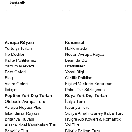
keşfettik.
Avrupa Rüyası
Kurumsal
Yurtdışı Turları
Hakkımızda
Ne Dediler
Neden Avrupa Rüyası
Kalite Politikamız
Basında Biz
Yardım Merkezi
İstatistikler
Foto Galeri
Yasal Bilgi
Blog
Gizlilik Politikası
Video Galeri
Kişisel Verilerin Korunması
İletişim
Paket Tur Sözleşmesi
Popüler Yurt Dışı Turları
Rüya Yurt Dışı Turları
Otobüsle Avrupa Turu
İtalya Turu
Avrupa Rüyası Plus
İspanya Turu
İskandinav Rüyası
Sicilya Amalfi Güney İtalya Turu
Britanya Rüyası
İsviçre Alp Köyleri & Romantik
Alsace Noel Kasabaları Turu
Yol Turu
Benelüx Turu
Büyük Balkan Turu