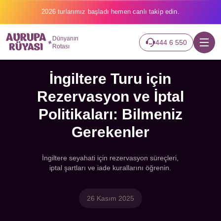
2026 turlarımız başladı hemen canlı takip edin.
Dünyanın
444 6 550
Rotası
İngiltere Turu için
Rezervasyon ve İptal
Politikaları: Bilmeniz
Gerekenler
İngiltere seyahati için rezervasyon süreçleri,
iptal şartları ve iade kurallarını öğrenin.
26 Kasım 2025