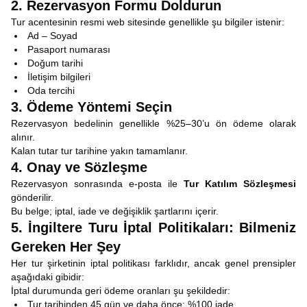
2. Rezervasyon Formu Doldurun
Tur acentesinin resmi web sitesinde genellikle şu bilgiler istenir:
Ad – Soyad
Pasaport numarası
Doğum tarihi
İletişim bilgileri
Oda tercihi
3. Ödeme Yöntemi Seçin
Rezervasyon bedelinin genellikle %25–30’u ön ödeme olarak
alınır.
Kalan tutar tur tarihine yakın tamamlanır.
4. Onay ve Sözleşme
Rezervasyon sonrasında e-posta ile
Tur Katılım Sözleşmesi
gönderilir.
Bu belge; iptal, iade ve değişiklik şartlarını içerir.
5. İngiltere Turu İptal Politikaları: Bilmeniz
Gereken Her Şey
Her tur şirketinin iptal politikası farklıdır, ancak genel prensipler
aşağıdaki gibidir:
İptal durumunda geri ödeme oranları şu şekildedir:
Tur tarihinden 45 gün ve daha önce: %100 iade