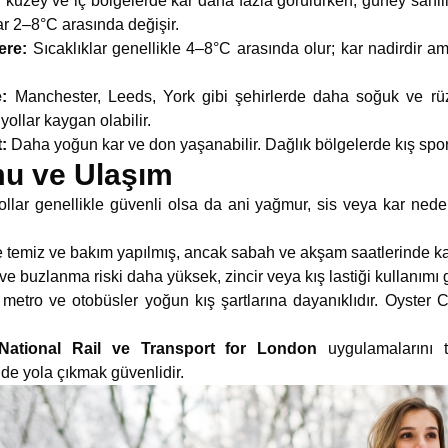
dır; kuzey ve iç bölgelerde kar daha fazla görülürken, güney sahil
lar 2–8°C arasında değişir.
ere:
Sıcaklıklar genellikle 4–8°C arasında olur; kar nadirdir a
:
Manchester, Leeds, York gibi şehirlerde daha soğuk ve rüzg
ollar kaygan olabilir.
:
Daha yoğun kar ve don yaşanabilir. Dağlık bölgelerde kış sporla
mu ve Ulaşım
llar genellikle güvenli olsa da ani yağmur, sis veya kar neden
kle temiz ve bakım yapılmış, ancak sabah ve akşam saatlerinde kay
 ve buzlanma riski daha yüksek, zincir veya kış lastiği kullanımı g
metro ve otobüsler yoğun kış şartlarına dayanıklıdır. Oyster C
National Rail ve Transport for London
uygulamalarını t
de yola çıkmak güvenlidir.