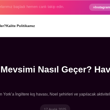
e gezginin hayali gerçek oluyor.
Instagram
ler?
Kalite Politikamız
ş Mevsimi Nasıl Geçer? Hava
 York’a İngiltere kış havası, Noel şehirleri ve yapılacak aktivitel
17 Aralık 2025