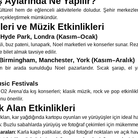
ş Aylarında Ne Yapılır?
türel hem de eğlenceli aktivitelerle doludur. Şehir merkezler
 gerçekleştirmek mümkündür.
leri ve Müzik Etkinlikleri
 Hyde Park, Londra (Kasım–Ocak)
ali, buz pateni, lunapark, Noel marketleri ve konserler sunar. Re
e bilet almak tavsiye edilir.
Birmingham, Manchester, York (Kasım–Aralık)
rin bir arada sunulduğu Noel pazarlarıdır. Sıcak şarap, el 
sic Festivals
O2 Arena’da kış konserleri; klasik müzik, rock ve pop etkinlikl
nu önerilir.
 Alan Etkinlikleri
rkları, kar yağdığında kartopu oyunları ve yürüyüşler için ideal ha
s
: Buzlu sabahlarda yürüyüş ve fotoğraf çekimleri için mükemme
araları
: Karla kaplı patikalar, doğal fotoğraf noktaları ve açık hav