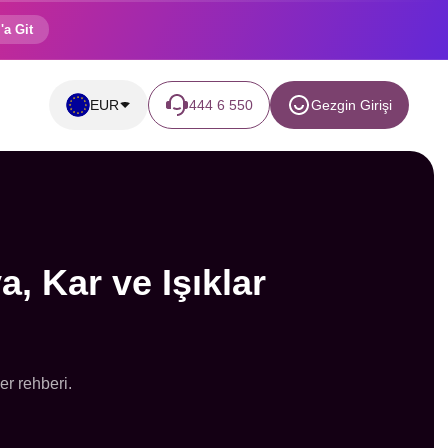
'a Git
EUR
444 6 550
Gezgin Girişi
, Kar ve Işıklar
er rehberi.