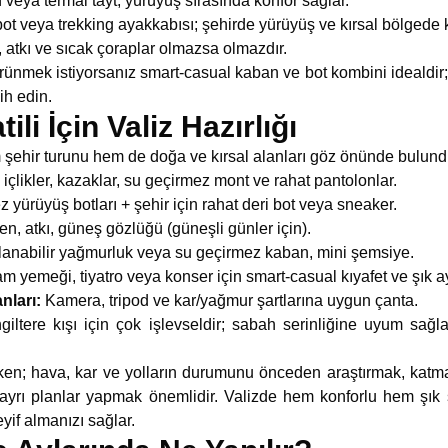
veya termal tayt, yürüyüş sırasında konfor sağlar.
t veya trekking ayakkabısı; şehirde yürüyüş ve kırsal bölgede k
 atkı ve sıcak çoraplar olmazsa olmazdır.
rünmek istiyorsanız smart-casual kaban ve bot kombini idealdir; 
ih edin.
tili İçin Valiz Hazırlığı
em şehir turunu hem de doğa ve kırsal alanları göz önünde bulun
içlikler, kazaklar, su geçirmez mont ve rahat pantolonlar.
yürüyüş botları + şehir için rahat deri bot veya sneaker.
en, atkı, güneş gözlüğü (güneşli günler için).
anabilir yağmurluk veya su geçirmez kaban, mini şemsiye.
 yemeği, tiyatro veya konser için smart-casual kıyafet ve şık a
nları:
Kamera, tripod ve kar/yağmur şartlarına uygun çanta.
giltere kışı için çok işlevseldir; sabah serinliğine uyum sağl
ken; hava, kar ve yolların durumunu önceden araştırmak, katma
n ayrı planlar yapmak önemlidir. Valizde hem konforlu hem şık
yif almanızı sağlar.