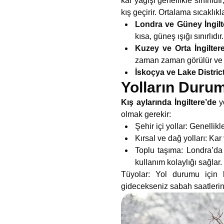
kar yağışı genellikle sınırlı
kış geçirir. Ortalama sıcaklık
Londra ve Güney İngilt
kısa, güneş ışığı sınırlıdır.
Kuzey ve Orta İngiltere
zaman zaman görülür ve y
İskoçya ve Lake District
Yolların Duru
Kış aylarında İngiltere’de
yo
olmak gerekir:
Şehir içi yollar: Genelli
Kırsal ve dağ yolları: Kar
Toplu taşıma: Londra’da 
kullanım kolaylığı sağlar.
Tüyolar: Yol durumu için
gidecekseniz sabah saatlerin