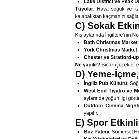
Lake District ve Peak Di
Tüyolar
: Hava soğuk ve kay
kalabalıktan kaçmanızı sağlar
C) Sokak Etkin
Kış aylarında İngiltere’nin No
Bath Christmas Market
York Christmas Market
Chester ve Stratford-
Ne yapılır?
Sıcak içecekler eş
D) Yeme-İçme, 
İngiliz Pub Kültürü
: Soğ
West End Tiyatro ve Mü
aylarında yoğun ilgi görür
Outdoor Cinema Nights
yapılır.
E) Spor Etkinli
Buz Pateni
: Somerset H