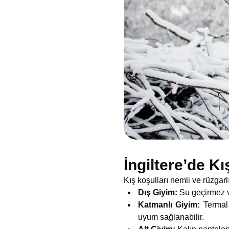
İngiltere’de K
Kış koşulları nemli ve rüzgarl
Dış Giyim:
Su geçirmez v
Katmanlı Giyim:
Termal 
uyum sağlanabilir.