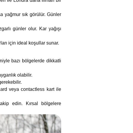
leri ve Londra daha ılıman bir
ma yağmur sık görülür. Günler
arlı günler olur. Kar yağışı
rı için ideal koşullar sunar.
iyle bazı bölgelerde dikkatli
ganlık olabilir.
erekebilir.
ard veya contactless kart ile
akip edin. Kırsal bölgelere