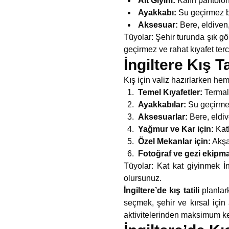
Alt Giyim:
Kalın pantolon 
Ayakkabı:
Su geçirmez bo
Aksesuar:
Bere, eldiven,
Tüyolar: Şehir turunda şık gö
geçirmez ve rahat kıyafet terc
İngiltere Kış Ta
Kış için valiz hazırlarken h
Temel Kıyafetler:
Termal 
Ayakkabılar:
Su geçirmez 
Aksesuarlar:
Bere, eldiv
Yağmur ve Kar için:
Katl
Özel Mekanlar için:
Akşam
Fotoğraf ve gezi ekipma
Tüyolar: Kat kat giyinmek İn
olursunuz.
İngiltere’de kış tatili
planlar
seçmek, şehir ve kırsal içi
aktivitelerinden maksimum ke