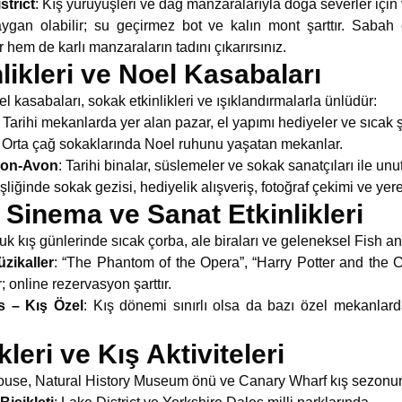
strict
: Kış yürüyüşleri ve dağ manzaralarıyla doğa severler için
gan olabilir; su geçirmez bot ve kalın mont şarttır. Sabah
 hem de karlı manzaraların tadını çıkarırsınız.
likleri ve Noel Kasabaları
el kasabaları, sokak etkinlikleri ve ışıklandırmalarla ünlüdür:
: Tarihi mekanlarda yer alan pazar, el yapımı hediyeler ve sıcak
: Orta çağ sokaklarında Noel ruhunu yaşatan mekanlar.
upon-Avon
: Tarihi binalar, süslemeler ve sokak sanatçıları ile un
liğinde sokak gezisi, hediyelik alışveriş, fotoğraf çekimi ve yerel
Sinema ve Sanat Etkinlikleri
uk kış günlerinde sıcak çorba, ale biraları ve geleneksel Fish and
zikaller
: “The Phantom of the Opera”, “Harry Potter and the C
; online rezervasyon şarttır.
 – Kış Özel
: Kış dönemi sınırlı olsa da bazı özel mekanlard
kleri ve Kış Aktiviteleri
ouse, Natural History Museum önü ve Canary Wharf kış sezonund