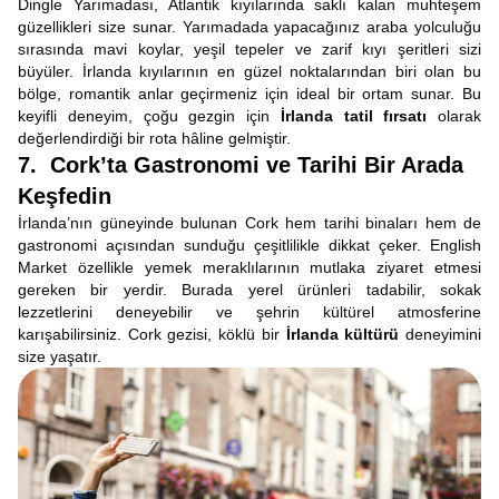
Dingle Yarımadası, Atlantik kıyılarında saklı kalan muhteşem
güzellikleri size sunar. Yarımadada yapacağınız araba yolculuğu
sırasında mavi koylar, yeşil tepeler ve zarif kıyı şeritleri sizi
büyüler. İrlanda kıyılarının en güzel noktalarından biri olan bu
bölge, romantik anlar geçirmeniz için ideal bir ortam sunar. Bu
keyifli deneyim, çoğu gezgin için
İrlanda tatil fırsatı
olarak
değerlendirdiği bir rota hâline gelmiştir.
7. Cork’ta Gastronomi ve Tarihi Bir Arada
Keşfedin
İrlanda’nın güneyinde bulunan Cork hem tarihi binaları hem de
gastronomi açısından sunduğu çeşitlilikle dikkat çeker. English
Market özellikle yemek meraklılarının mutlaka ziyaret etmesi
gereken bir yerdir. Burada yerel ürünleri tadabilir, sokak
lezzetlerini deneyebilir ve şehrin kültürel atmosferine
karışabilirsiniz. Cork gezisi, köklü bir
İrlanda kültürü
deneyimini
size yaşatır.