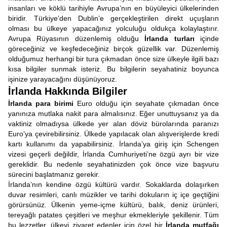
insanları ve köklü tarihiyle Avrupa’nın en büyüleyici ülkelerinden
biridir. Türkiye’den Dublin’e gerçekleştirilen direkt uçuşların
olması bu ülkeye yapacağınız yolculuğu oldukça kolaylaştırır.
Avrupa Rüyasının düzenlemiş olduğu
İrlanda turları
içinde
göreceğiniz ve keşfedeceğiniz birçok güzellik var. Düzenlemiş
olduğumuz herhangi bir tura çıkmadan önce size ülkeyle ilgili bazı
kısa bilgiler sunmak isteriz. Bu bilgilerin seyahatiniz boyunca
işinize yarayacağını düşünüyoruz.
İrlanda Hakkında Bilgiler
İrlanda para birimi
Euro olduğu için seyahate çıkmadan önce
yanınıza mutlaka nakit para almalısınız. Eğer unuttuysanız ya da
vaktiniz olmadıysa ülkede yer alan döviz bürolarında paranızı
Euro’ya çevirebilirsiniz. Ülkede yapılacak olan alışverişlerde kredi
kartı kullanımı da yapabilirsiniz. İrlanda’ya giriş için Schengen
vizesi geçerli değildir, İrlanda Cumhuriyeti’ne özgü ayrı bir vize
gereklidir. Bu nedenle seyahatinizden çok önce vize başvuru
sürecini başlatmanız gerekir.
İrlanda’nın kendine özgü kültürü vardır. Sokaklarda dolaşırken
duvar resimleri, canlı müzikler ve tarihi dokuların iç içe geçtiğini
görürsünüz. Ülkenin yeme-içme kültürü, balık, deniz ürünleri,
tereyağlı patates çeşitleri ve meşhur ekmekleriyle şekillenir. Tüm
bu lezzetler, ülkeyi ziyaret edenler için özel bir
İrlanda mutfağı