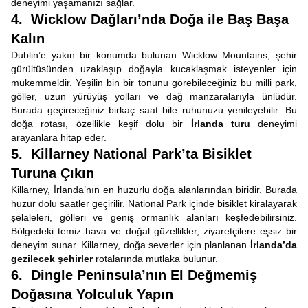
deneyimi yaşamanızı sağlar.
4. Wicklow Dağları’nda Doğa ile Baş Başa
Kalın
Dublin’e yakın bir konumda bulunan Wicklow Mountains, şehir
gürültüsünden uzaklaşıp doğayla kucaklaşmak isteyenler için
mükemmeldir. Yeşilin bin bir tonunu görebileceğiniz bu milli park,
göller, uzun yürüyüş yolları ve dağ manzaralarıyla ünlüdür.
Burada geçireceğiniz birkaç saat bile ruhunuzu yenileyebilir. Bu
doğa rotası, özellikle keşif dolu bir
İrlanda turu
deneyimi
arayanlara hitap eder.
5. Killarney National Park’ta Bisiklet
Turuna Çıkın
Killarney, İrlanda’nın en huzurlu doğa alanlarından biridir. Burada
huzur dolu saatler geçirilir. National Park içinde bisiklet kiralayarak
şelaleleri, gölleri ve geniş ormanlık alanları keşfedebilirsiniz.
Bölgedeki temiz hava ve doğal güzellikler, ziyaretçilere eşsiz bir
deneyim sunar. Killarney, doğa severler için planlanan
İrlanda’da
gezilecek şehirler
rotalarında mutlaka bulunur.
6. Dingle Peninsula’nın El Değmemiş
Doğasına Yolculuk Yapın