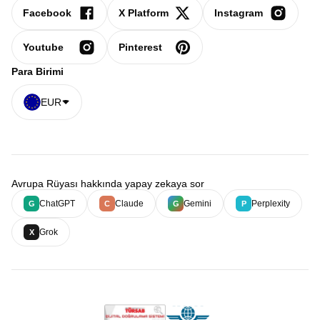
Facebook
X Platform
Instagram
Youtube
Pinterest
Para Birimi
EUR
Avrupa Rüyası hakkında yapay zekaya sor
ChatGPT
Claude
Gemini
Perplexity
G
C
G
P
Grok
X