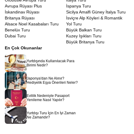
Otobüsle Avrupa Turu
İtalya Turu
Avrupa Rüyası Plus
İspanya Turu
İskandinav Rüyası
Sicilya Amalfi Güney İtalya Turu
Britanya Rüyası
İsviçre Alp Köyleri & Romantik
Alsace Noel Kasabaları Turu
Yol Turu
Benelüx Turu
Büyük Balkan Turu
Dubai Turu
Kuzey Işıkları Turu
Büyük Britanya Turu
En Çok Okunanlar
Yurtdışında Kullanılacak Para
Birimi Nedir?
Japonya'dan Ne Alınır?
Hediyelik Eşya Önerileri Neler?
Evlilik Nedeniyle Pasaport
Yenileme Nasıl Yapılır?
Yurtdışı Turu İçin En İyi Zaman
Ne Zamandır?