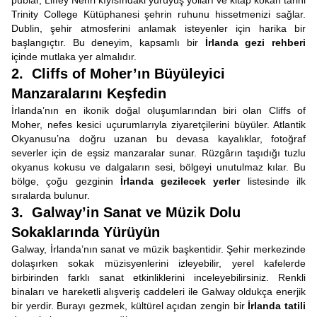
publar, Liffey Nehri kıyısındaki yürüyüş yolları ve kitap kokan tarihi
Trinity College Kütüphanesi şehrin ruhunu hissetmenizi sağlar.
Dublin, şehir atmosferini anlamak isteyenler için harika bir
başlangıçtır. Bu deneyim, kapsamlı bir
İrlanda gezi rehberi
içinde mutlaka yer almalıdır.
2. Cliffs of Moher’ın Büyüleyici
Manzaralarını Keşfedin
İrlanda’nın en ikonik doğal oluşumlarından biri olan Cliffs of
Moher, nefes kesici uçurumlarıyla ziyaretçilerini büyüler. Atlantik
Okyanusu’na doğru uzanan bu devasa kayalıklar, fotoğraf
severler için de eşsiz manzaralar sunar. Rüzgârın taşıdığı tuzlu
okyanus kokusu ve dalgaların sesi, bölgeyi unutulmaz kılar. Bu
bölge, çoğu gezginin
İrlanda gezilecek yerler
listesinde ilk
sıralarda bulunur.
3. Galway’in Sanat ve Müzik Dolu
Sokaklarında Yürüyün
Galway, İrlanda’nın sanat ve müzik başkentidir. Şehir merkezinde
dolaşırken sokak müzisyenlerini izleyebilir, yerel kafelerde
birbirinden farklı sanat etkinliklerini inceleyebilirsiniz. Renkli
binaları ve hareketli alışveriş caddeleri ile Galway oldukça enerjik
bir yerdir. Burayı gezmek, kültürel açıdan zengin bir
İrlanda tatili