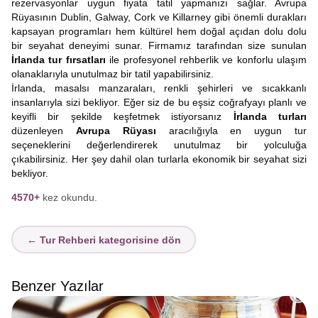
rezervasyonlar uygun fiyata tatil yapmanızı sağlar. Avrupa
Rüyasının Dublin, Galway, Cork ve Killarney gibi önemli durakları
kapsayan programları hem kültürel hem doğal açıdan dolu dolu
bir seyahat deneyimi sunar. Firmamız tarafından size sunulan
İrlanda tur fırsatları
ile profesyonel rehberlik ve konforlu ulaşım
olanaklarıyla unutulmaz bir tatil yapabilirsiniz.
İrlanda, masalsı manzaraları, renkli şehirleri ve sıcakkanlı
insanlarıyla sizi bekliyor. Eğer siz de bu eşsiz coğrafyayı planlı ve
keyifli bir şekilde keşfetmek istiyorsanız
İrlanda turları
düzenleyen
Avrupa Rüyası
aracılığıyla en uygun tur
seçeneklerini değerlendirerek unutulmaz bir yolculuğa
çıkabilirsiniz. Her şey dahil olan turlarla ekonomik bir seyahat sizi
bekliyor.
4570+
kez okundu.
← Tur Rehberi kategorisine dön
Benzer Yazılar