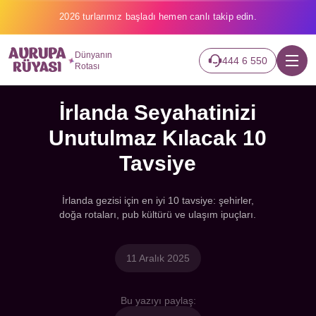
2026 turlarımız başladı hemen canlı takip edin.
Dünyanın
444 6 550
Rotası
İrlanda Seyahatinizi
Unutulmaz Kılacak 10
Tavsiye
İrlanda gezisi için en iyi 10 tavsiye: şehirler,
doğa rotaları, pub kültürü ve ulaşım ipuçları.
11 Aralık 2025
Bu yazıyı paylaş: