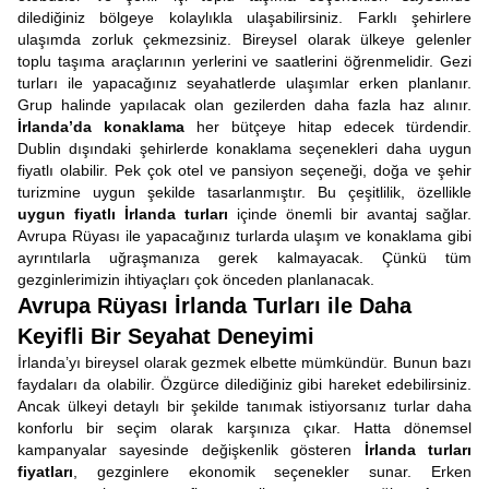
dilediğiniz bölgeye kolaylıkla ulaşabilirsiniz. Farklı şehirlere
ulaşımda zorluk çekmezsiniz. Bireysel olarak ülkeye gelenler
toplu taşıma araçlarının yerlerini ve saatlerini öğrenmelidir. Gezi
turları ile yapacağınız seyahatlerde ulaşımlar erken planlanır.
Grup halinde yapılacak olan gezilerden daha fazla haz alınır.
İrlanda’da konaklama
her bütçeye hitap edecek türdendir.
Dublin dışındaki şehirlerde konaklama seçenekleri daha uygun
fiyatlı olabilir. Pek çok otel ve pansiyon seçeneği, doğa ve şehir
turizmine uygun şekilde tasarlanmıştır. Bu çeşitlilik, özellikle
uygun fiyatlı İrlanda turları
içinde önemli bir avantaj sağlar.
Avrupa Rüyası ile yapacağınız turlarda ulaşım ve konaklama gibi
ayrıntılarla uğraşmanıza gerek kalmayacak. Çünkü tüm
gezginlerimizin ihtiyaçları çok önceden planlanacak.
Avrupa Rüyası İrlanda Turları ile Daha
Keyifli Bir Seyahat Deneyimi
İrlanda’yı bireysel olarak gezmek elbette mümkündür. Bunun bazı
faydaları da olabilir. Özgürce dilediğiniz gibi hareket edebilirsiniz.
Ancak ülkeyi detaylı bir şekilde tanımak istiyorsanız turlar daha
konforlu bir seçim olarak karşınıza çıkar. Hatta dönemsel
kampanyalar sayesinde değişkenlik gösteren
İrlanda turları
fiyatları
, gezginlere ekonomik seçenekler sunar. Erken