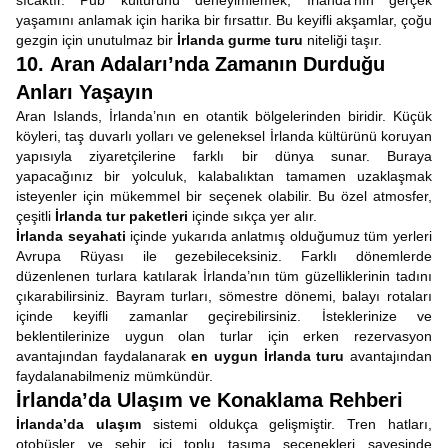
sıcaktır. Pub kültürünü deneyimlemek, İrlanda’nın gerçek
yaşamını anlamak için harika bir fırsattır. Bu keyifli akşamlar, çoğu
gezgin için unutulmaz bir
İrlanda gurme turu
niteliği taşır.
10. Aran Adaları’nda Zamanın Durduğu
Anları Yaşayın
Aran Islands, İrlanda’nın en otantik bölgelerinden biridir. Küçük
köyleri, taş duvarlı yolları ve geleneksel İrlanda kültürünü koruyan
yapısıyla ziyaretçilerine farklı bir dünya sunar. Buraya
yapacağınız bir yolculuk, kalabalıktan tamamen uzaklaşmak
isteyenler için mükemmel bir seçenek olabilir. Bu özel atmosfer,
çeşitli
İrlanda tur paketleri
içinde sıkça yer alır.
İrlanda seyahati
içinde yukarıda anlatmış olduğumuz tüm yerleri
Avrupa Rüyası ile gezebileceksiniz. Farklı dönemlerde
düzenlenen turlara katılarak İrlanda’nın tüm güzelliklerinin tadını
çıkarabilirsiniz. Bayram turları, sömestre dönemi, balayı rotaları
içinde keyifli zamanlar geçirebilirsiniz. İsteklerinize ve
beklentilerinize uygun olan turlar için erken rezervasyon
avantajından faydalanarak
en uygun İrlanda turu
avantajından
faydalanabilmeniz mümkündür.
İrlanda’da Ulaşım ve Konaklama Rehberi
İrlanda’da ulaşım
sistemi oldukça gelişmiştir. Tren hatları,
otobüsler ve şehir içi toplu taşıma seçenekleri sayesinde