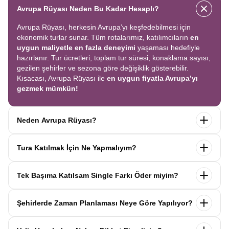
Avrupa Rüyası Neden Bu Kadar Hesaplı?
Avrupa Rüyası, herkesin Avrupa’yı keşfedebilmesi için
ekonomik turlar sunar. Tüm rotalarımız, katılımcıların
en
uygun maliyetle en fazla deneyimi
yaşaması hedefiyle
hazırlanır. Tur ücretleri; toplam tur süresi, konaklama sayısı,
gezilen şehirler ve sezona göre değişiklik gösterebilir.
Kısacası, Avrupa Rüyası ile
en uygun fiyatla Avrupa’yı
gezmek mümkün!
Neden Avrupa Rüyası?
Avrupa Rüyası ile ekonomik bir şekilde
tek seferde birçok
Tura Katılmak İçin Ne Yapmalıyım?
ülkeyi
keşfedin! Ekstra tur ücreti yok, tüm geziler fiyata
dahil.
Profesyonel kokartlı rehberler
,
konforlu oteller
ve
Tur sayfasındaki
“Başvuru Yap”
formunu doldurun ve
benzersiz rotalar
ile Avrupa’yı en keyifli şekilde yaşayın.
Tek Başıma Katılsam Single Farkı Öder miyim?
seyahat sözleşmesini
onaylayın.
İlk taksiti
ödediğinizde
kaydınız tamamlanır ve Avrupa Rüyası’yla yolculuğunuz
Hayır, ödemezsiniz. Avrupa Rüyası’nda tek başına
başlar!
Şehirlerde Zaman Planlaması Neye Göre Yapılıyor?
katıldığınızda
1000 Euro’ya varan single farkı
uygulanmaz.
Sizi, mesleğinize ve yaşınıza uygun bir
Avrupa Rüyası turlarındaki tüm zaman planlamaları,
uzman
katılımcı ile eşleştiririz; böylece
ek ücret ödemeden