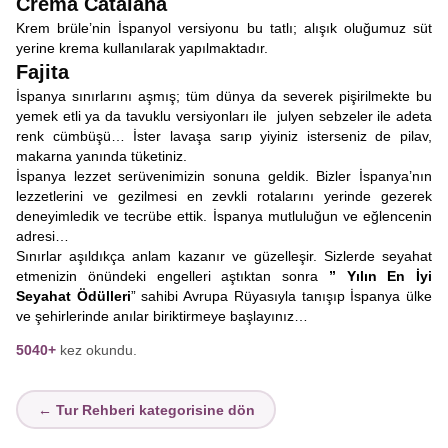
Crema Catalana
Krem brüle’nin İspanyol versiyonu bu tatlı; alışık oluğumuz süt
yerine krema kullanılarak yapılmaktadır.
Fajita
İspanya sınırlarını aşmış; tüm dünya da severek pişirilmekte bu
yemek etli ya da tavuklu versiyonları ile julyen sebzeler ile adeta
renk cümbüşü… İster lavaşa sarıp yiyiniz isterseniz de pilav,
makarna yanında tüketiniz.
İspanya lezzet serüvenimizin sonuna geldik. Bizler İspanya’nın
lezzetlerini ve gezilmesi en zevkli rotalarını yerinde gezerek
deneyimledik ve tecrübe ettik. İspanya mutluluğun ve eğlencenin
adresi…
Sınırlar aşıldıkça anlam kazanır ve güzelleşir. Sizlerde seyahat
etmenizin önündeki engelleri aştıktan sonra
” Yılın En İyi
Seyahat Ödülleri
” sahibi Avrupa Rüyasıyla tanışıp İspanya ülke
ve şehirlerinde anılar biriktirmeye başlayınız…
5040+
kez okundu.
← Tur Rehberi kategorisine dön