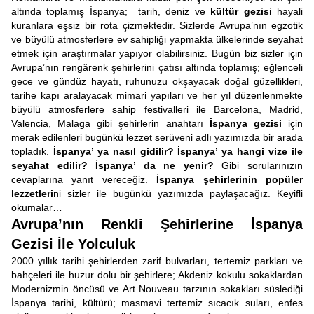
altında toplamış İspanya; tarih, deniz ve
kültür gezisi
hayali
kuranlara eşsiz bir rota çizmektedir. Sizlerde Avrupa’nın egzotik
ve büyülü atmosferlere ev sahipliği yapmakta ülkelerinde seyahat
etmek için araştırmalar yapıyor olabilirsiniz. Bugün biz sizler için
Avrupa’nın rengârenk şehirlerini çatısı altında toplamış; eğlenceli
gece ve gündüz hayatı, ruhunuzu okşayacak doğal güzellikleri,
tarihe kapı aralayacak mimari yapıları ve her yıl düzenlenmekte
büyülü atmosferlere sahip festivalleri ile Barcelona, Madrid,
Valencia, Malaga gibi şehirlerin anahtarı
İspanya gezisi
için
merak edilenleri bugünkü lezzet serüveni adlı yazımızda bir arada
topladık.
İspanya’ ya nasıl gidilir? İspanya’ ya hangi vize ile
seyahat edilir?
İspanya’ da ne yenir?
Gibi sorularınızın
cevaplarına yanıt vereceğiz.
İspanya şehirlerinin popüler
lezzetleri
ni sizler ile bugünkü yazımızda paylaşacağız. Keyifli
okumalar…
Avrupa’nın Renkli Şehirlerine İspanya
Gezisi İle Yolculuk
2000 yıllık tarihi şehirlerden zarif bulvarları, tertemiz parkları ve
bahçeleri ile huzur dolu bir şehirlere; Akdeniz kokulu sokaklardan
Modernizmin öncüsü ve Art Nouveau tarzının sokakları süslediği
İspanya tarihi, kültürü; masmavi tertemiz sıcacık suları, enfes