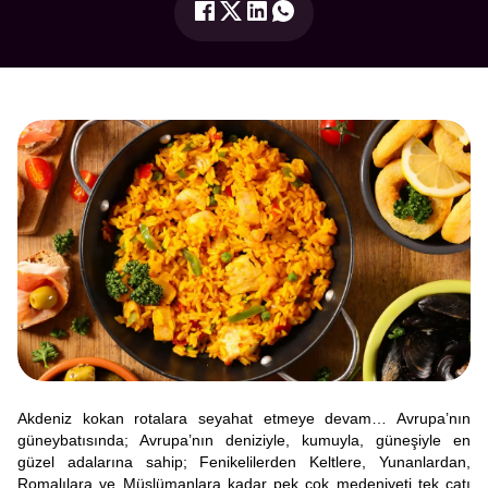
Akdeniz kokan rotalara seyahat etmeye devam… Avrupa’nın
güneybatısında; Avrupa’nın deniziyle, kumuyla, güneşiyle en
güzel adalarına sahip; Fenikelilerden Keltlere, Yunanlardan,
Romalılara ve Müslümanlara kadar pek çok medeniyeti tek çatı