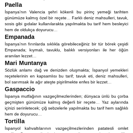
Paella
İspanya’nın Valencia şehri kökenli bu pirinç yemeği tarihten
günümüze kalmış özel bir reçete… Farklı deniz mahsulleri, tavuk,
sosis gibi gıdalar kullanılarakta yapılmakta bu tarif hem besleyici
hem de oldukça doyurucu…
Empanada
İspanya’nın fırınlarda sıklıkla görebileceğiniz bir tür börek çeşidi
Empanada; kıymalı, tavuklu, balıklı versiyonları ile her öğün
aranılan lezzet…
Mari Muntanya
Sözlük anlamı dağ ve denizden oluşmakta; İspanyol yemekleri
reçetelerinin en kapsamlısı bu tarif; tavuk eti, deniz mahsulleri,
bol sarımsak ile ağır ateşte pişirilmekte enfes bir lezzet…
Gaspaccio
İspanya mutfağının vazgeçilmezlerinden; dünyaca ünlü bu çorba
geçmişten günümüze kalmış değerli bir reçete… Yaz aylarında
içinizi serinletecek; çiğ sebzelerle yapılmakta bu tarif hem sağlıklı
hem de doyurucu…
Tortilla
İspanyol kahvaltılarının vazgeçilmezlerinden patatesli omlet