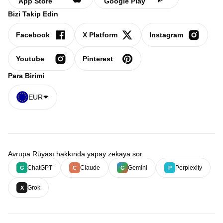
App Store
Google Play
Bizi Takip Edin
Facebook
X Platform
Instagram
Youtube
Pinterest
Para Birimi
EUR
Avrupa Rüyası hakkında yapay zekaya sor
ChatGPT
Claude
Gemini
Perplexity
G
C
G
P
Grok
X