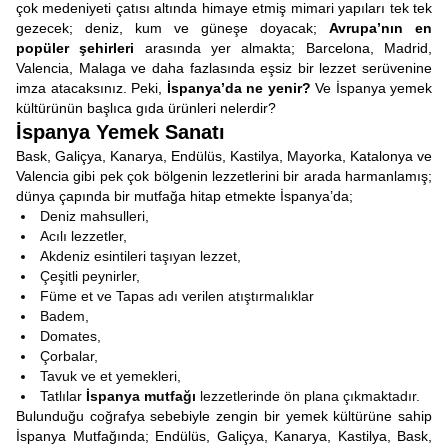
çok medeniyeti çatısı altında himaye etmiş mimari yapıları tek tek
gezecek; deniz, kum ve güneşe doyacak;
Avrupa’nın en
popüler şehirleri
arasında yer almakta; Barcelona, Madrid,
Valencia, Malaga ve daha fazlasında eşsiz bir lezzet serüvenine
imza atacaksınız. Peki,
İspanya’da ne yenir?
Ve İspanya yemek
kültürünün başlıca gıda ürünleri nelerdir?
İspanya Yemek Sanatı
Bask, Galiçya, Kanarya, Endülüs, Kastilya, Mayorka, Katalonya ve
Valencia gibi pek çok bölgenin lezzetlerini bir arada harmanlamış;
dünya çapında bir mutfağa hitap etmekte İspanya’da;
Deniz mahsulleri,
Acılı lezzetler,
Akdeniz esintileri taşıyan lezzet,
Çeşitli peynirler,
Füme et ve Tapas adı verilen atıştırmalıklar
Badem,
Domates,
Çorbalar,
Tavuk ve et yemekleri,
Tatlılar
İspanya mutfağı
lezzetlerinde ön plana çıkmaktadır.
Bulunduğu coğrafya sebebiyle zengin bir yemek kültürüne sahip
İspanya Mutfağında; Endülüs, Galiçya, Kanarya, Kastilya, Bask,