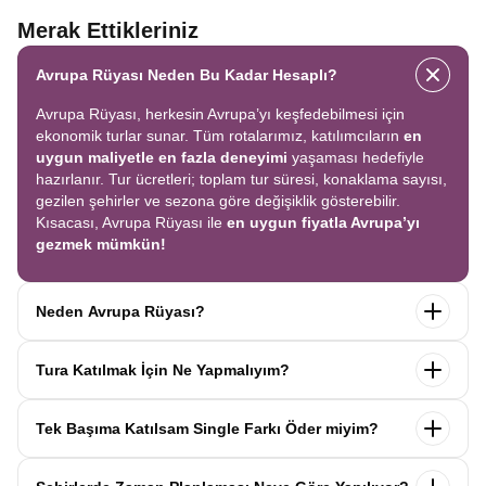
Merak Ettikleriniz
Avrupa Rüyası Neden Bu Kadar Hesaplı?
Avrupa Rüyası, herkesin Avrupa’yı keşfedebilmesi için
ekonomik turlar sunar. Tüm rotalarımız, katılımcıların
en
uygun maliyetle en fazla deneyimi
yaşaması hedefiyle
hazırlanır. Tur ücretleri; toplam tur süresi, konaklama sayısı,
gezilen şehirler ve sezona göre değişiklik gösterebilir.
Kısacası, Avrupa Rüyası ile
en uygun fiyatla Avrupa’yı
gezmek mümkün!
Neden Avrupa Rüyası?
Avrupa Rüyası ile ekonomik bir şekilde
tek seferde birçok
Tura Katılmak İçin Ne Yapmalıyım?
ülkeyi
keşfedin! Ekstra tur ücreti yok, tüm geziler fiyata
dahil.
Profesyonel kokartlı rehberler
,
konforlu oteller
ve
Tur sayfasındaki
“Başvuru Yap”
formunu doldurun ve
benzersiz rotalar
ile Avrupa’yı en keyifli şekilde yaşayın.
Tek Başıma Katılsam Single Farkı Öder miyim?
seyahat sözleşmesini
onaylayın.
İlk taksiti
ödediğinizde
kaydınız tamamlanır ve Avrupa Rüyası’yla yolculuğunuz
Hayır, ödemezsiniz. Avrupa Rüyası’nda tek başına
başlar!