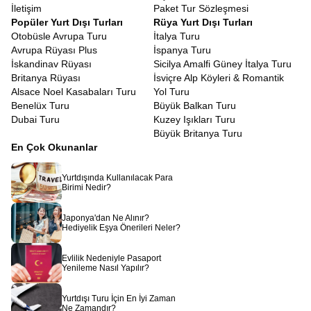
İletişim
Paket Tur Sözleşmesi
Popüler Yurt Dışı Turları
Rüya Yurt Dışı Turları
Otobüsle Avrupa Turu
İtalya Turu
Avrupa Rüyası Plus
İspanya Turu
İskandinav Rüyası
Sicilya Amalfi Güney İtalya Turu
Britanya Rüyası
İsviçre Alp Köyleri & Romantik
Alsace Noel Kasabaları Turu
Yol Turu
Benelüx Turu
Büyük Balkan Turu
Dubai Turu
Kuzey Işıkları Turu
Büyük Britanya Turu
En Çok Okunanlar
Yurtdışında Kullanılacak Para
Birimi Nedir?
Japonya'dan Ne Alınır?
Hediyelik Eşya Önerileri Neler?
Evlilik Nedeniyle Pasaport
Yenileme Nasıl Yapılır?
Yurtdışı Turu İçin En İyi Zaman
Ne Zamandır?