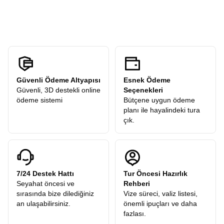
ücreti
talep etmez. Turlarımızdaki tüm ekstra geziler
kendi temponuzda deneyimleyebilirsiniz.
katılımcılarımıza hediye olarak dahildir.
Güvenli Ödeme Altyapısı
Esnek Ödeme
Güvenli, 3D destekli online
Seçenekleri
ödeme sistemi
Bütçene uygun ödeme
planı ile hayalindeki tura
çık.
7/24 Destek Hattı
Tur Öncesi Hazırlık
Seyahat öncesi ve
Rehberi
sırasında bize dilediğiniz
Vize süreci, valiz listesi,
an ulaşabilirsiniz.
önemli ipuçları ve daha
fazlası.