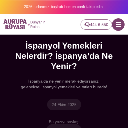
2026 turlarımız başladı hemen canlı takip edin.
Dünyanın
444 6 550
Rotası
İspanyol Yemekleri
Nelerdir? İspanya’da Ne
Yenir?
İspanya’da ne yenir merak ediyorsanız;
geleneksel İspanyol yemekleri ve tatları burada!
24 Ekim 2025
Bu yazıyı paylaş: