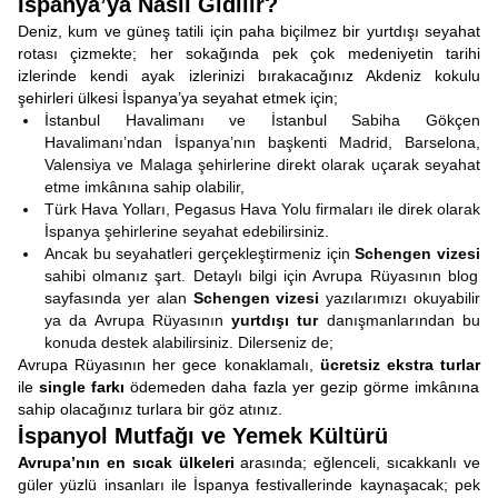
İspanya’ya Nasıl Gidilir?
Deniz, kum ve güneş tatili için paha biçilmez bir yurtdışı seyahat
rotası çizmekte; her sokağında pek çok medeniyetin tarihi
izlerinde kendi ayak izlerinizi bırakacağınız Akdeniz kokulu
şehirleri ülkesi İspanya’ya seyahat etmek için;
İstanbul Havalimanı ve İstanbul Sabiha Gökçen
Havalimanı’ndan İspanya’nın başkenti Madrid, Barselona,
Valensiya ve Malaga şehirlerine direkt olarak uçarak seyahat
etme imkânına sahip olabilir,
Türk Hava Yolları, Pegasus Hava Yolu firmaları ile direk olarak
İspanya şehirlerine seyahat edebilirsiniz.
Ancak bu seyahatleri gerçekleştirmeniz için
Schengen vizesi
sahibi olmanız şart. Detaylı bilgi için Avrupa Rüyasının blog
sayfasında yer alan
Schengen vizesi
yazılarımızı okuyabilir
ya da Avrupa Rüyasının
yurtdışı tur
danışmanlarından bu
konuda destek alabilirsiniz. Dilerseniz de;
Avrupa Rüyasının her gece konaklamalı,
ücretsiz ekstra turlar
ile
single farkı
ödemeden daha fazla yer gezip görme imkânına
sahip olacağınız turlara bir göz atınız.
İspanyol Mutfağı ve Yemek Kültürü
Avrupa’nın en sıcak ülkeleri
arasında; eğlenceli, sıcakkanlı ve
güler yüzlü insanları ile İspanya festivallerinde kaynaşacak; pek