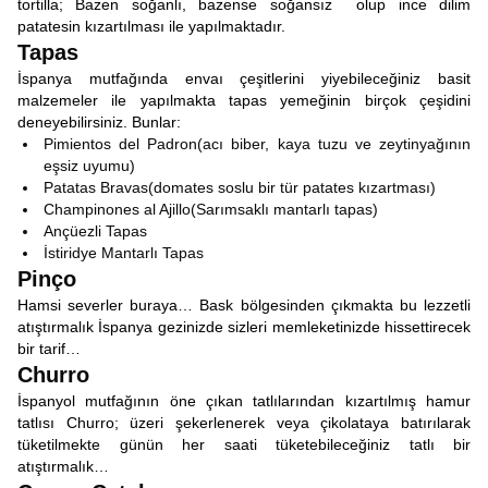
tortilla; Bazen soğanlı, bazense soğansız olup ince dilim
patatesin kızartılması ile yapılmaktadır.
Tapas
İspanya mutfağında envaı çeşitlerini yiyebileceğiniz basit
malzemeler ile yapılmakta tapas yemeğinin birçok çeşidini
deneyebilirsiniz. Bunlar:
Pimientos del Padron(acı biber, kaya tuzu ve zeytinyağının
eşsiz uyumu)
Patatas Bravas(domates soslu bir tür patates kızartması)
Champinones al Ajillo(Sarımsaklı mantarlı tapas)
Ançüezli Tapas
İstiridye Mantarlı Tapas
Pinço
Hamsi severler buraya… Bask bölgesinden çıkmakta bu lezzetli
atıştırmalık İspanya gezinizde sizleri memleketinizde hissettirecek
bir tarif…
Churro
İspanyol mutfağının öne çıkan tatlılarından kızartılmış hamur
tatlısı Churro; üzeri şekerlenerek veya çikolataya batırılarak
tüketilmekte günün her saati tüketebileceğiniz tatlı bir
atıştırmalık…