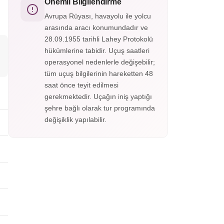
doğanın en görkemli anlarına tanıklık edin.
Önemli Bilgilendirme
Yerel rehber eşliğinde panoramik noktaları
Avrupa Rüyası, havayolu ile yolcu
keşfedin, fotoğraf molalarında ölümsüz
arasında aracı konumundadır ve
anlar yakalayın. Konforlu ulaşım ve esnek
28.09.1955 tarihli Lahey Protokolü
program ile muhteşem bir deneyim sizi
bekliyor!
hükümlerine tabidir. Uçuş saatleri
operasyonel nedenlerle değişebilir;
tüm uçuş bilgilerinin hareketten 48
saat önce teyit edilmesi
gerekmektedir. Uçağın iniş yaptığı
şehre bağlı olarak tur programında
değişiklik yapılabilir.