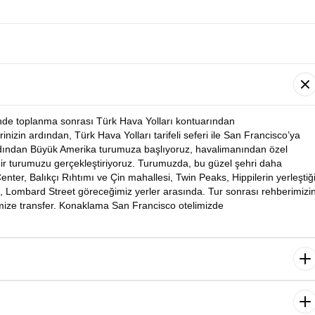
’nde toplanma sonrası Türk Hava Yolları kontuarından
rinizin ardından, Türk Hava Yolları tarifeli seferi ile San Francisco’ya
rdından Büyük Amerika turumuza başlıyoruz,
havalimanından
özel
hir turumuzu gerçekleştiriyoruz. Turumuzda, bu güzel şehri daha
enter, Balıkçı Rıhtımı ve Çin mahallesi, Twin Peaks, Hippilerin yerleştiğ
, Lombard Street göreceğimiz yerler arasında. Tur sonrası rehberimizi
mize transfer. Konaklama San Francisco otelimizde
rdından Sausolito- Tekneden Alkatraz - Fisherman’s Wharf – Cable Car
ğiz. Özel aracımızla San Francisco’nun eskiden yüksek rütbeli