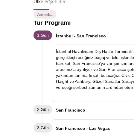
Ülkeler
Şehirler
Amerika
Tur Programı
1.Gün
İstanbul - San Francisco
İstanbul Havalimanı Dış Hatlar Terminali
gerçekleştireceğiniz bagaj ve bilet işlemle
hareket. San Francisco’ya varışımızın a
aracımızla ayrılıyor ve San Francisco şe
yakından tanıma fırsatı bulacağız. Civic C
Haight ve Ashbury, Güzel Sanatlar Sarayı
vereceği serbest zamanın ardından oteli
2.Gün
San Francisco
Sabah otelde alacağımız kahvaltımızın a
3.Gün
– Union Square turumuzu gerçekleştirece
San Francisco - Las Vegas