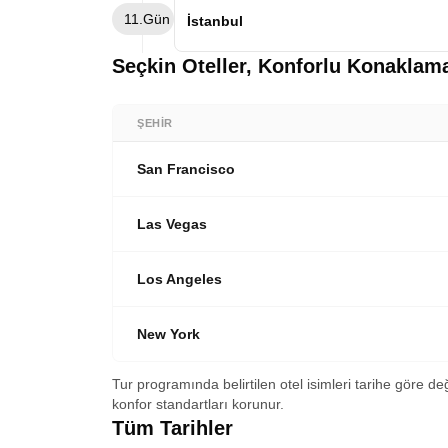
Sabah otelimizde alacağımız kahvaltımızın
11.Gün
eklemeler yapılarak ABD’ ye hediye edilmi
transfer saatine kadar serbest vaktimiz 
İstanbul
dönüyoruz. Ardından, Financial District 
gümrük işlemlerinden sonra Türk Hava Yoll
göreceğimiz yerler arasında. Sonrasında
uçakta.
Öğlen saatlerinde İstanbul havalimanına
Seçkin Oteller, Konforlu Konaklam
fotoğraflama şansı bulacağımız One World
bulunmaktayız. Bir sonraki rüya turumuz
harika manzaranın tadını çıkardıktan sonra
yer verilen Brooklyn Köprüsünde bir yürü
ŞEHIR
görerek otelimizde dönüyoruz. Konaklam
San Francisco
Las Vegas
Los Angeles
New York
Tur programında belirtilen otel isimleri tarihe göre de
konfor standartları korunur.
Tüm Tarihler