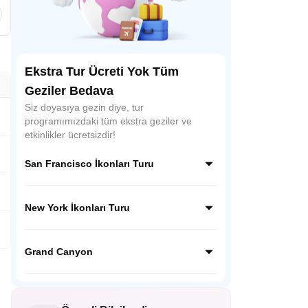
Ekstra Tur Ücreti Yok Tüm
Geziler Bedava
Siz doyasıya gezin diye, tur
programımızdaki tüm ekstra geziler ve
etkinlikler ücretsizdir!
San Francisco İkonları Turu
San Francisco'nun efsanevi simgelerini tek
turda keşfedin! Tekneyle Alcatraz
New York İkonları Turu
manzarası, renkli Sausalito, Fisherman’s
Wharf lezzetleri ve ikonik Cable Car keyfi
Empire State'ten Times Square'e, Özgürlük
sizi bekliyor. Unutulmaz bir gün!
Anıtı'ndan Brooklyn Köprüsü'ne, New
Grand Canyon
York'un kalbini atlatan simgelerini keşfedin!
Rehberli, unutulmaz bir şehir macerası
Büyük Kanyon'un nefes kesen
manzaralarını unutulmaz kılan bu turda,