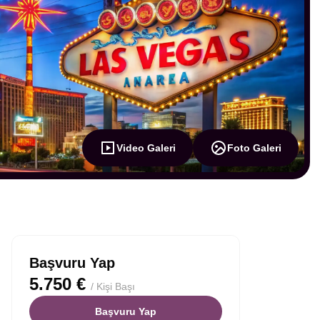
Video Galeri
Foto Galeri
Başvuru Yap
5.750 €
/ Kişi Başı
Başvuru Yap