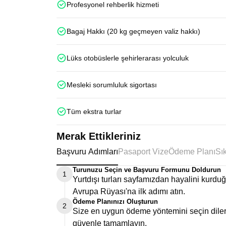
Profesyonel rehberlik hizmeti
Bagaj Hakkı (20 kg geçmeyen valiz hakkı)
Lüks otobüslerle şehirlerarası yolculuk
Mesleki sorumluluk sigortası
Tüm ekstra turlar
Merak Ettikleriniz
Başvuru Adımları
Pasaport Vize
Ödeme Planı
Turunuzu Seçin ve Başvuru Formunu Doldurun
1
Yurtdışı turları sayfamızdan hayalini kurd
Avrupa Rüyası'na ilk adımı atın.
Ödeme Planınızı Oluşturun
2
Size en uygun ödeme yöntemini seçin dilers
güvenle tamamlayın.