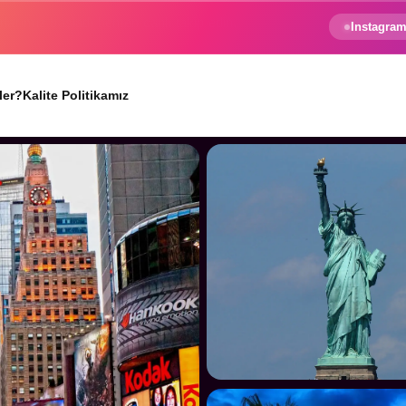
e gezginin hayali gerçek oluyor.
Instagram
ler?
Kalite Politikamız