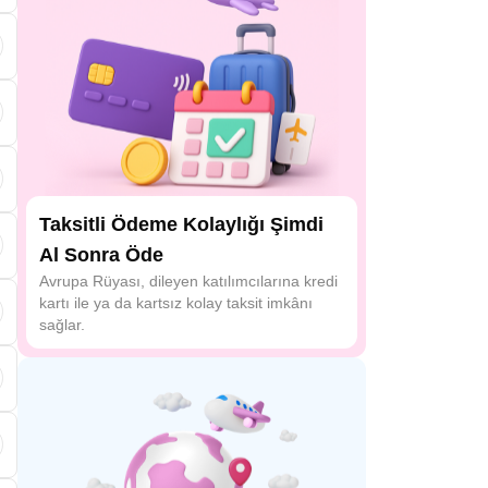
i
Taksitli Ödeme Kolaylığı Şimdi
Al Sonra Öde
Avrupa Rüyası, dileyen katılımcılarına kredi
kartı ile ya da kartsız kolay taksit imkânı
sağlar.
s
n
e