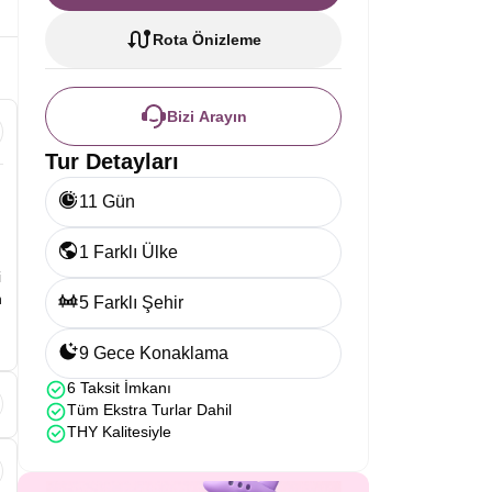
Rota Önizleme
Bizi Arayın
Tur Detayları
11 Gün
1 Farklı Ülke
i
n
5 Farklı Şehir
9 Gece Konaklama
6 Taksit İmkanı
Tüm Ekstra Turlar Dahil
THY Kalitesiyle