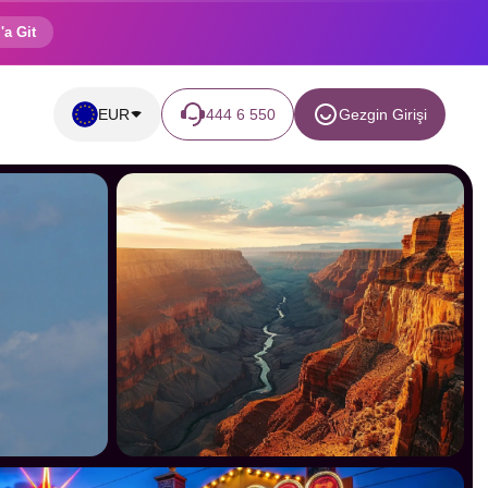
'a Git
EUR
444 6 550
Gezgin Girişi