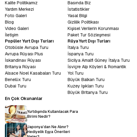
Kalite Politikamız
Basında Biz
Yardım Merkezi
İstatistikler
Foto Galeri
Yasal Bilgi
Blog
Gizlilik Politikası
Video Galeri
Kişisel Verilerin Korunması
İletişim
Paket Tur Sözleşmesi
Popüler Yurt Dışı Turları
Rüya Yurt Dışı Turları
Otobüsle Avrupa Turu
İtalya Turu
Avrupa Rüyası Plus
İspanya Turu
İskandinav Rüyası
Sicilya Amalfi Güney İtalya Turu
Britanya Rüyası
İsviçre Alp Köyleri & Romantik
Alsace Noel Kasabaları Turu
Yol Turu
Benelüx Turu
Büyük Balkan Turu
Dubai Turu
Kuzey Işıkları Turu
Büyük Britanya Turu
En Çok Okunanlar
Yurtdışında Kullanılacak Para
Birimi Nedir?
Japonya'dan Ne Alınır?
Hediyelik Eşya Önerileri
Neler?