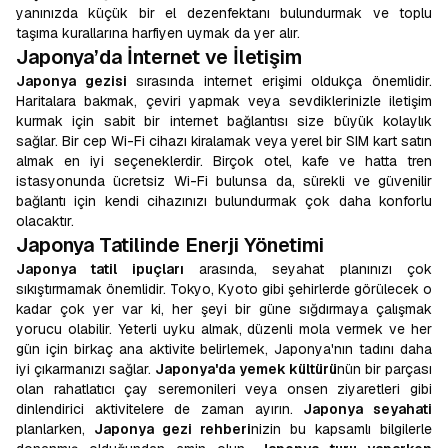
yanınızda küçük bir el dezenfektanı bulundurmak ve toplu
taşıma kurallarına harfiyen uymak da yer alır.
Japonya’da İnternet ve İletişim
Japonya gezisi
sırasında internet erişimi oldukça önemlidir.
Haritalara bakmak, çeviri yapmak veya sevdiklerinizle iletişim
kurmak için sabit bir internet bağlantısı size büyük kolaylık
sağlar. Bir cep Wi-Fi cihazı kiralamak veya yerel bir SIM kart satın
almak en iyi seçeneklerdir. Birçok otel, kafe ve hatta tren
istasyonunda ücretsiz Wi-Fi bulunsa da, sürekli ve güvenilir
bağlantı için kendi cihazınızı bulundurmak çok daha konforlu
olacaktır.
Japonya Tatilinde Enerji Yönetimi
Japonya tatil ipuçları
arasında, seyahat planınızı çok
sıkıştırmamak önemlidir. Tokyo, Kyoto gibi şehirlerde görülecek o
kadar çok yer var ki, her şeyi bir güne sığdırmaya çalışmak
yorucu olabilir. Yeterli uyku almak, düzenli mola vermek ve her
gün için birkaç ana aktivite belirlemek, Japonya'nın tadını daha
iyi çıkarmanızı sağlar.
Japonya'da yemek kültürü
nün bir parçası
olan rahatlatıcı çay seremonileri veya onsen ziyaretleri gibi
dinlendirici aktivitelere de zaman ayırın.
Japonya seyahati
planlarken,
Japonya gezi rehberi
nizin bu kapsamlı bilgilerle