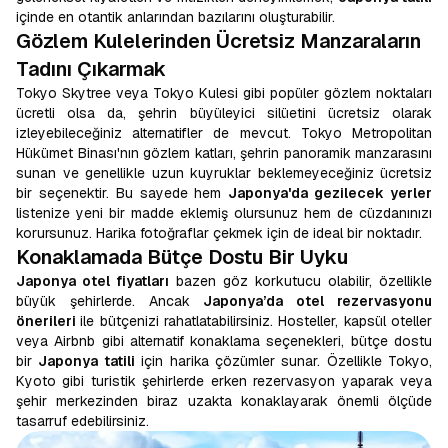
içinde en otantik anlarından bazılarını oluşturabilir.
Gözlem Kulelerinden Ücretsiz Manzaraların
Tadını Çıkarmak
Tokyo Skytree veya Tokyo Kulesi gibi popüler gözlem noktaları
ücretli olsa da, şehrin büyüleyici silüetini ücretsiz olarak
izleyebileceğiniz alternatifler de mevcut. Tokyo Metropolitan
Hükümet Binası'nın gözlem katları, şehrin panoramik manzarasını
sunan ve genellikle uzun kuyruklar beklemeyeceğiniz ücretsiz
bir seçenektir. Bu sayede hem
Japonya'da gezilecek yerler
listenize yeni bir madde eklemiş olursunuz hem de cüzdanınızı
korursunuz. Harika fotoğraflar çekmek için de ideal bir noktadır.
Konaklamada Bütçe Dostu Bir Uyku
Japonya otel fiyatları
bazen göz korkutucu olabilir, özellikle
büyük şehirlerde. Ancak
Japonya’da otel rezervasyonu
önerileri
ile bütçenizi rahatlatabilirsiniz. Hosteller, kapsül oteller
veya Airbnb gibi alternatif konaklama seçenekleri, bütçe dostu
bir
Japonya tatili
için harika çözümler sunar. Özellikle Tokyo,
Kyoto gibi turistik şehirlerde erken rezervasyon yaparak veya
şehir merkezinden biraz uzakta konaklayarak önemli ölçüde
tasarruf edebilirsiniz.