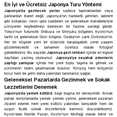
En İyi ve Ücretsiz Japonya Turu Yöntemi
Japonya'da gezilecek yerler
sadece tapınaklardan veya
parklardan ibaret değil. Japonya'nın hareketli şehirleri, labirent
gibi sokakları, neon ışıklı caddeleri ve geleneksel mahalleleriyle
yürüyerek keşfedilmeyi bekleyen bir hazine sandığı gibidir.
Tokyo'nun futuristik Shibuya ve Shinjuku bölgeleri, Kyoto'nun
tarihi ve geleneksel Gion bölgesi, Osaka'nın canlı Dotonbori'si.
Her bir köşede yeni bir sürprizle karşılaşabilir, yerel yaşamı
gözlemleyebilir ve tamamen ücretsiz olarak fotoğraf
çekebilirsiniz. Bu sayede
Japonya gezi rehberi
içinde en kişisel
sayfaları yazmış olursunuz.
Japonya'ya seyahat edenlerin
yaptığı yanlışlar
içinde her yere toplu taşıma ile gitmek ve
yürümenin tadını çıkarmamak bulunur. Yürüyüş hem bütçenizi
korur hem de şehri daha yakından tanımanızı sağlar.
Geleneksel Pazarlarda Gezinmek ve Sokak
Lezzetlerini Denemek
Japonya’da yemek kültürü
, başlı başına bir deneyimdir. Ancak
pahalı restoranlarda yemek yemek yerine, geleneksel pazarları
ziyaret ederek hem yerel kültürü yakından tanıyabilir hem de
uygun fiyatlı sokak lezzetleriyle karnınızı doyurabilirsiniz.
Kyoto'daki Nishiki Pazarı, Kyoto'nun Mutfağı olarak bilinir ve