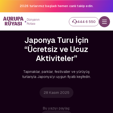
2026 turlarımız başladı hemen canlı takip edin.
Dünyanın
444 6 550
Rotası
Japonya Turu İçin
“Ücretsiz ve Ucuz
Aktiviteler”
Tapınaklar, parklar, festivaller ve yürüyüş
turlarıyla Japonya’yı uygun fiyatlı keşfedin.
28 Kasım 2025
Bu yazıyı paylaş: