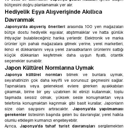
bütçesini doğru planlamamak yer alır.
Hediyelik Eşya Alışverişinde Akıllıca
Davranmak
Japonya’da alışveriş önerileri
arasında 100 yen mağazaları
bütçe dostu hediyelik eşyalar, atıştırmalıklar ve hatta günlük
ihtiyaçlar bulabileceğiniz harika yerlerdir. Elektronik ve marka
ürünler için pahalı mağazalara gitmek yerine, yerel marketleri,
ikinci el dükkanlarını veya yerel zanaatkarların ürünlerini sattığı
küçük dükkanları keşfetmek daha uygun fiyatlı, otantik
seçenekler sunabilir.
Japon Kültürel Normlarına Uymak
Japonya kültürel normları
bilmek ve bunlara uymak,
seyahatinizin çok daha keyifli ve sorunsuz geçmesini sağlar.
Tapınaklara veya geleneksel evlere girerken ayakkabıları
çıkarmak, birine bir şey uzatırken iki elinizi kullanmak, toplu
taşımada sessiz olmak, yüksek sesle konuşmaktan veya
telefonla konuşmaktan kaçınmak gibi basit kurallar, Japonların
size olan saygısını artıracaktır.
Japonya'da yapılmaması
gerekenler
listesinin başında gelen bu davranışlar, yerel halkla
olumlu etkileşim kurmanızı engelleyebilir.
Ayrıca,
Japonya'da tuhaf turist davranışları
sergilemekten