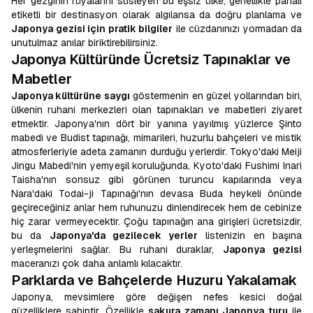
Her gezginin rüyalarını süsleyen bu eşsiz ülke, genellikle pahalı
etiketli bir destinasyon olarak algılansa da doğru planlama ve
Japonya gezisi için pratik bilgiler
ile cüzdanınızı yormadan da
unutulmaz anılar biriktirebilirsiniz.
Japonya Kültüründe Ücretsiz Tapınaklar ve
Mabetler
Japonya kültürüne saygı
göstermenin en güzel yollarından biri,
ülkenin ruhani merkezleri olan tapınakları ve mabetleri ziyaret
etmektir. Japonya'nın dört bir yanına yayılmış yüzlerce Şinto
mabedi ve Budist tapınağı, mimarileri, huzurlu bahçeleri ve mistik
atmosferleriyle adeta zamanın durduğu yerlerdir. Tokyo'daki Meiji
Jingu Mabedi'nin yemyeşil koruluğunda, Kyoto'daki Fushimi Inari
Taisha'nın sonsuz gibi görünen turuncu kapılarında veya
Nara'daki Todai-ji Tapınağı'nın devasa Buda heykeli önünde
geçireceğiniz anlar hem ruhunuzu dinlendirecek hem de cebinize
hiç zarar vermeyecektir. Çoğu tapınağın ana girişleri ücretsizdir,
bu da
Japonya'da gezilecek yerler
listenizin en başına
yerleşmelerini sağlar. Bu ruhani duraklar,
Japonya gezisi
maceranızı çok daha anlamlı kılacaktır.
Parklarda ve Bahçelerde Huzuru Yakalamak
Japonya, mevsimlere göre değişen nefes kesici doğal
güzelliklere sahiptir. Özellikle
sakura zamanı Japonya turu
ile