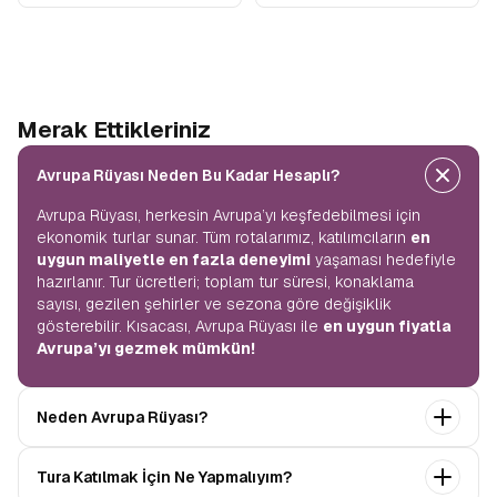
Merak Ettikleriniz
Avrupa Rüyası Neden Bu Kadar Hesaplı?
Avrupa Rüyası, herkesin Avrupa’yı keşfedebilmesi için
ekonomik turlar sunar. Tüm rotalarımız, katılımcıların
en
uygun maliyetle en fazla deneyimi
yaşaması hedefiyle
hazırlanır. Tur ücretleri; toplam tur süresi, konaklama
sayısı, gezilen şehirler ve sezona göre değişiklik
gösterebilir. Kısacası, Avrupa Rüyası ile
en uygun fiyatla
Avrupa’yı gezmek mümkün!
Neden Avrupa Rüyası?
Avrupa Rüyası ile ekonomik bir şekilde
tek seferde
Tura Katılmak İçin Ne Yapmalıyım?
birçok ülkeyi
keşfedin! Ekstra tur ücreti yok, tüm geziler