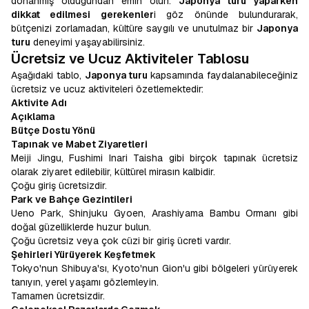
donanmış olduğundan emin olun.
Japonya turu yaparken
dikkat edilmesi gerekenler
i göz önünde bulundurarak,
bütçenizi zorlamadan, kültüre saygılı ve unutulmaz bir
Japonya
turu
deneyimi yaşayabilirsiniz.
Ücretsiz ve Ucuz Aktiviteler Tablosu
Aşağıdaki tablo,
Japonya turu
kapsamında faydalanabileceğiniz
ücretsiz ve ucuz aktiviteleri özetlemektedir:
Aktivite Adı
Açıklama
Bütçe Dostu Yönü
Tapınak ve Mabet Ziyaretleri
Meiji Jingu, Fushimi Inari Taisha gibi birçok tapınak ücretsiz
olarak ziyaret edilebilir, kültürel mirasın kalbidir.
Çoğu giriş ücretsizdir.
Park ve Bahçe Gezintileri
Ueno Park, Shinjuku Gyoen, Arashiyama Bambu Ormanı gibi
doğal güzelliklerde huzur bulun.
Çoğu ücretsiz veya çok cüzi bir giriş ücreti vardır.
Şehirleri Yürüyerek Keşfetmek
Tokyo'nun Shibuya'sı, Kyoto'nun Gion'u gibi bölgeleri yürüyerek
tanıyın, yerel yaşamı gözlemleyin.
Tamamen ücretsizdir.