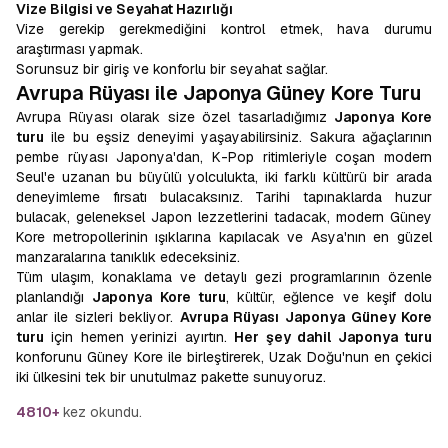
Vize Bilgisi ve Seyahat Hazırlığı
Vize gerekip gerekmediğini kontrol etmek, hava durumu
araştırması yapmak.
Sorunsuz bir giriş ve konforlu bir seyahat sağlar.
Avrupa Rüyası ile Japonya Güney Kore Turu
Avrupa Rüyası olarak size özel tasarladığımız
Japonya Kore
turu
ile bu eşsiz deneyimi yaşayabilirsiniz. Sakura ağaçlarının
pembe rüyası Japonya'dan, K-Pop ritimleriyle coşan modern
Seul'e uzanan bu büyülü yolculukta, iki farklı kültürü bir arada
deneyimleme fırsatı bulacaksınız. Tarihi tapınaklarda huzur
bulacak, geleneksel Japon lezzetlerini tadacak, modern Güney
Kore metropollerinin ışıklarına kapılacak ve Asya'nın en güzel
manzaralarına tanıklık edeceksiniz.
Tüm ulaşım, konaklama ve detaylı gezi programlarının özenle
planlandığı
Japonya Kore turu
, kültür, eğlence ve keşif dolu
anlar ile sizleri bekliyor.
Avrupa Rüyası
Japonya Güney Kore
turu
için hemen yerinizi ayırtın.
Her şey dahil Japonya turu
konforunu Güney Kore ile birleştirerek, Uzak Doğu'nun en çekici
iki ülkesini tek bir unutulmaz pakette sunuyoruz.
4810+
kez okundu.