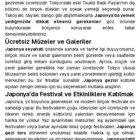
gezinmek ücretsizdir. Tokyo'daki eski Tsukiji Balık Pazarı'nın dış
bölümü de birçok dükkân ve sokak yemeği seçeneği sunar.
Takoyaki, taiyaki, dango gibi atıştırmalıklarla
Japonya’da yemek
yediğinizde dikkat etmeniz gerekenler
i göz önünde
bulundurarak bütçenizi koruyarak enfes tatlar
deneyimleyebilirsiniz.
Ücretsiz Müzeler ve Galeriler
Japonya seyahati
sırasında sanata ve tarihe ilgi duyuyorsanız,
birçok müze ve sanat galerisinin belirli günlerde veya saatlerde
ücretsiz giriş imkanı sunduğunu unutmayın. Ayrıca, küçük ve
yerel galeriler genellikle her zaman ücretsizdir. Tokyo Ulusal
Müzesi'nin belirli bölümleri veya yerel yönetimlerin işlettiği kültür
merkezleri bu tür fırsatlar sunabilir.
Japonya gezisi
kültürel
açıdan zengin olması için bu seçenekleri mutlaka araştırın.
Japonya’da Festival ve Etkinliklere Katılmak
Japonya, yıl boyunca geleneksel ve modern birçok festivale ev
sahipliği yapar. Bu festivallerin çoğu, izleyiciler için ücretsizdir ve
ülkenin renkli, enerjik kültürünü yakından deneyimlemek için
harika bir yoldur. Yaz aylarındaki matsuriler, kış aylarındaki ışık
festivalleri veya bahar ayındaki kiraz çiçeği festivalleri,
Japonya
gezi turu
dönemini unutulmaz kılabilir. Halkla iç içe olmak,
geleneksel kıyafetleri ve müzikleri deneyimlemek,
Japonya tatili