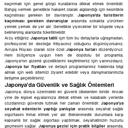
kaçınmak için genel görgü kurallarına dikkat etmek önemlidir.
Bahşiş vermek genellikle hakaret olarak algılandığı için kesinlikle
kaçınılması gereken bir davranıştır.
Japonya'da turistlerin
kaçınması gereken davranışlar
arasında sokakta yürürken
yemek yemek de yer alır. Genellikle yiyecekler bir köşede veya
belirlenmiş alanlarda tüketilmelidir.
Arzu ettiğiniz
Japonya tatili
için tüm bu detaylarla uğraşmadan,
profesyonel bir desteğe ihtiyacınız olduğunu düşünüyorsanız,
Avrupa Rüyası olarak size özel
Japonya turları
düzenliyoruz.
Hem bütçenize uygun hem de dopdolu bir programla,
Japonya'nın gizemli güzelliklerini keşfetmeniz için yanınızdayız.
Japonya tur fiyatları
ve detaylı programlarımız hakkında bilgi
almak için web sitemizi ziyaret edebilir veya danışmanlarımızla
iletişime geçebilirsiniz.
Japonya'da Güvenlik ve Sağlık Önlemleri
Japonya, dünya üzerindeki en güvenli ülkelerden biridir. Ancak
yine de kişisel eşyalarınıza dikkat etmek ve kalabalık yerlerde
cüzdanınızı güvende tutmak her zaman önemlidir.
Japonya'ya
seyahat edenlerin yaptığı yanlışlar
arasında seyahat sağlık
sigortasını ihmal etmek yer alır. Beklenmedik durumlara karşı
kapsamlı bir sağlık sigortası yaptırmak, seyahatinizin huzurlu
geçmesini sağlar.
Japonya gezisi için pratik bilgiler
arasında,