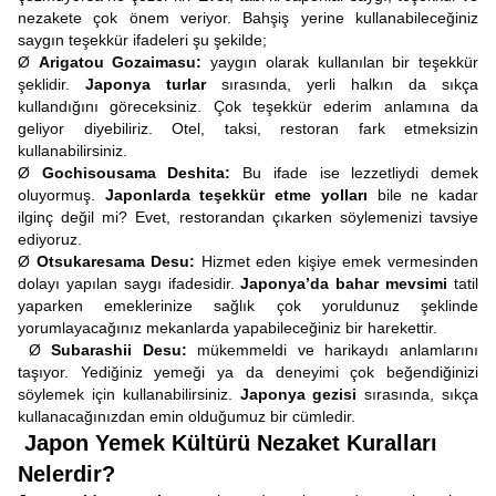
nezakete çok önem veriyor. Bahşiş yerine kullanabileceğiniz
saygın teşekkür ifadeleri şu şekilde;
Ø
Arigatou Gozaimasu:
yaygın olarak kullanılan bir teşekkür
şeklidir.
Japonya turlar
sırasında, yerli halkın da sıkça
kullandığını göreceksiniz. Çok teşekkür ederim anlamına da
geliyor diyebiliriz. Otel, taksi, restoran fark etmeksizin
kullanabilirsiniz.
Ø
Gochisousama Deshita:
Bu ifade ise lezzetliydi demek
oluyormuş.
Japonlarda teşekkür etme yolları
bile ne kadar
ilginç değil mi? Evet, restorandan çıkarken söylemenizi tavsiye
ediyoruz.
Ø
Otsukaresama Desu:
Hizmet eden kişiye emek vermesinden
dolayı yapılan saygı ifadesidir.
Japonya’da bahar mevsimi
tatil
yaparken emeklerinize sağlık çok yoruldunuz şeklinde
yorumlayacağınız mekanlarda yapabileceğiniz bir harekettir.
Ø
Subarashii Desu:
mükemmeldi ve harikaydı anlamlarını
taşıyor. Yediğiniz yemeği ya da deneyimi çok beğendiğinizi
söylemek için kullanabilirsiniz.
Japonya gezisi
sırasında, sıkça
kullanacağınızdan emin olduğumuz bir cümledir.
Japon Yemek Kültürü Nezaket Kuralları
Nelerdir?