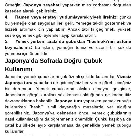
Örneğin,
Japonya seyahati
yaparken miso çorbasını doğrudan
kaseden alarak içebilirsiniz.
4. Ramen veya erişteyi yudumlayarak yiyebilirsiniz:
çünkü
bu yemeğe olan saygıdan ileri gelir. Yemeğe takdir göstermek ve
lezzeti artırmak için yapılabilir. Ancak tabi ki geğirmek, yüksek
sesle çiğnemek gibi eylemler ayıp karşılanabilir.
5. Yemek yerken, aralarda çubukları “hashioki’nin üstüne
koymalısınız:
Bu işlem, yemeğin temiz ve özenli bir şekilde
yenmesi için önemlidir.
Japonya’da Sofrada Doğru Çubuk
Kullanımı
Japonlar, yemek çubuklarını çok özenli şekilde kullanırlar.
Vizesiz
Japonya turu
yaparken de gideceğiniz her yerde görebileceğiniz
bir durumdur. Yemek çubuklarına alışkın olmayan gezginler,
Japonların görgü kuralları söz konusu olduğunda ne kadar titiz
davrandıklarına bakabilir.
Japonya turu
yaparken yemek çubuğu
kullanırken “hashi” isimli dayanağın masalarda yer aldığını
görebilirsiniz. Japonya’ya gelmeden önce, yemek çubuklarının
nasıl kullanılacağını da öğrenmeniz önemlidir. Çünkü kaşık ya da
çatal bu ülkede ayıp karşılanmasa da genellikle yemek çubuğu
kullanırlar.