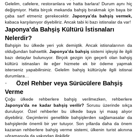
Gelelim, cafelere, restoranlara ve hatta barlara! Durum aynı hiç
değişmiyor. Hatta birçok mekanda bahşiş bırakmak için baya bir
çaba sarf etmeniz gerekecektir.
Japonya’da bahşiş vermek,
kabaca karşılanıyor diyebiliriz. Ancak tabi ki bazı istisnalar da var!
Japonya’da Bahşiş Kültürü İstisnaları
Nelerdir?
Bahşişin bu ülkede yeri yok demiştik. Ancak istisnalarının da
olduğundan bahsettik.
Japonya’da bahşiş
sistemi işleyişi ile ilgili
bazı detaylar bulunuyor. Birçok gezgin için geçerli olan bahşiş
kültürü istinasları ile eğer hizmete ek bir ödeme yapmak
isterseniz yapabilirsiniz. Gelelim bahşiş kültürüyle ilgili istisnai
durumlara…
·
Özel Rehber veya Sürücülere Bahşiş
Verme
Çoğu ülkede rehberlere bahşiş verilmezken, rehberlere
Japonya’da ne kadar bahşiş verilir?
Sorusu üzerinde sıkça
duruluyor. Özel rehberler bu ülkede baya iyi maaş alıyor
diyebiliriz. Geçimlerini genellikle bahşişlerden sağlamasalar da
bahşişlerde önemli bir yer tutuyor. Son yıllarda daha da önem
kazanan rehberlere bahşiş verme sistemi, ülkenin turist akınına
uğramasıyla da yakından ilişkilidir.