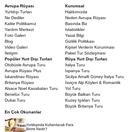
Avrupa Rüyası
Kurumsal
Yurtdışı Turları
Hakkımızda
Ne Dediler
Neden Avrupa Rüyası
Kalite Politikamız
Basında Biz
Yardım Merkezi
İstatistikler
Foto Galeri
Yasal Bilgi
Blog
Gizlilik Politikası
Video Galeri
Kişisel Verilerin Korunması
İletişim
Paket Tur Sözleşmesi
Popüler Yurt Dışı Turları
Rüya Yurt Dışı Turları
Otobüsle Avrupa Turu
İtalya Turu
Avrupa Rüyası Plus
İspanya Turu
İskandinav Rüyası
Sicilya Amalfi Güney İtalya Turu
Britanya Rüyası
İsviçre Alp Köyleri & Romantik
Alsace Noel Kasabaları Turu
Yol Turu
Benelüx Turu
Büyük Balkan Turu
Dubai Turu
Kuzey Işıkları Turu
Büyük Britanya Turu
En Çok Okunanlar
Yurtdışında Kullanılacak Para
Birimi Nedir?