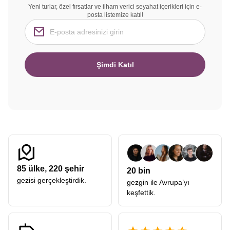
Yeni turlar, özel fırsatlar ve ilham verici seyahat içerikleri için e-
posta listemize katıl!
Şimdi Katıl
85
ülke,
220
şehir
20 bin
gezisi gerçekleştirdik.
gezgin ile Avrupa’yı
keşfettik.