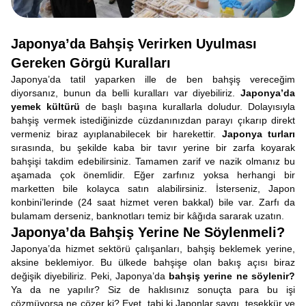
Japonya’da Bahşiş Verirken Uyulması
Gereken Görgü Kuralları
Japonya’da tatil yaparken ille de ben bahşiş vereceğim
diyorsanız, bunun da belli kuralları var diyebiliriz.
Japonya’da
yemek kültürü
de başlı başına kurallarla doludur. Dolayısıyla
bahşiş vermek istediğinizde cüzdanınızdan parayı çıkarıp direkt
vermeniz biraz ayıplanabilecek bir harekettir.
Japonya turları
sırasında, bu şekilde kaba bir tavır yerine bir zarfa koyarak
bahşişi takdim edebilirsiniz. Tamamen zarif ve nazik olmanız bu
aşamada çok önemlidir. Eğer zarfınız yoksa herhangi bir
marketten bile kolayca satın alabilirsiniz. İsterseniz, Japon
konbini’lerinde (24 saat hizmet veren bakkal) bile var. Zarfı da
bulamam derseniz, banknotları temiz bir kâğıda sararak uzatın.
Japonya’da Bahşiş Yerine Ne Söylenmeli?
Japonya’da hizmet sektörü çalışanları, bahşiş beklemek yerine,
aksine beklemiyor. Bu ülkede bahşişe olan bakış açısı biraz
değişik diyebiliriz. Peki, Japonya’da
bahşiş yerine ne söylenir?
Ya da ne yapılır? Siz de haklısınız sonuçta para bu işi
çözmüyorsa ne çözer ki? Evet, tabi ki Japonlar saygı, teşekkür ve