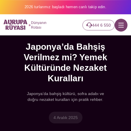
2026 turlarımız başladı hemen canlı takip edin.
Dünyanın
444 6 550
Rotası
Japonya’da Bahşiş
Verilmez mi? Yemek
Kültüründe Nezaket
Kuralları
Japonya’da bahşiş kültürü, sofra adabı ve
doğru nezaket kuralları için pratik rehber.
4 Aralık 2025