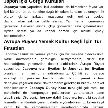
Japon İçki Görgü Kuralları
Japonya turu
yaparken, içki adabınızı da bilmenizde fayda var.
İçki kültürünün de kendine özgü bir takım kuralları bulunuyor. İlk
olarak içkinizi izakaya masasına gelir gelmez aceleci
davranmadan sakince beklemelisiniz. Yani hemen içmemeniz
gerekiyor. Herkesin elinde içkiyi görmeden asla içmemelisiniz.
Ayrıca şerefe ya da kanpai demek için birlikte içmeyi
beklemelisiniz.
Avrupa Rüyası Yemek Kültür Keşfi İçin Tur
Fırsatları
Japonya’dasınız ve yemek yemek için bir mekana gideceksiniz.
Nasıl davranmanız gerektiğini bilmiyorsanız, sizler için
hazırladığımız yazımızdan destek alabilirsiniz. Avrupa Rüyası
sayesinde,
Japonya otel fiyatları
ile
Japonya tur fiyatları
oranlarını en minimuma indirebilirsiniz. Çünkü son derece
avantajlı tur paketleri hazırlanmıştır. Japon yemek kültürü
deneyimi yaşarken nasıl davranmanız gerektiğini bilerek hareket
edebileceksiniz.
Japonya Güney Kore turu
gibi çok rotalı tur
paketlerini de kampanyalı paketlerden yararlanarak satın
alabilirsiniz. Dilerseniz,
her şey dahil Japonya turu
gibi seyahat
hizmetlerinin tümünü içeren paketlere yönelebilirsiniz. Erken kayıt
yapıp bir de kampanyalardan yararlandığınızda, cebinizi