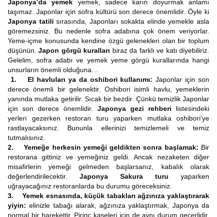
Japonya’da yemek
yemek, sadece karın doyurmak anlamı
taşımaz. Japonlar için sofra kültürü son derece önemlidir. Öyle ki
Japonya tatili
sırasında, Japonları sokakta elinde yemekle asla
göremezsiniz. Bu nedenle sofra adabına çok önem veriyorlar.
Yeme-içme konusunda kendine özgü gelenekleri olan bir toplum
düşünün.
Japon görgü kuralları
biraz da farklı ve katı diyebiliriz.
Gelelim, sofra adabı ve yemek yeme görgü kurallarında hangi
unsurların önemli olduğuna…
1. El havluları ya da oshibori kullanımı:
Japonlar için son
derece önemli bir gelenektir. Oshibori isimli havlu, yemeklerin
yanında mutlaka getirilir. Sıcak bir bezdir. Çünkü temizlik Japonlar
için son derece önemlidir.
Japonya gezi rehberi
listesindeki
yerleri gezerken restoran turu yaparken mutlaka oshibori’ye
rastlayacaksınız. Bununla ellerinizi temizlemeli ve temiz
tutmalısınız.
2. Yemeğe herkesin yemeği geldikten sonra başlamak:
Bir
restorana gittiniz ve yemeğiniz geldi. Ancak nezaketen diğer
misafirlerin yemeği gelmeden başlarsanız, kabalık olarak
değerlendirilecektir.
Japonya Sakura turu
yaparken
uğrayacağınız restoranlarda bu durumu göreceksiniz.
3. Yemek esnasında, küçük tabakları ağzınıza yaklaştırarak
yiyin:
elinizle tabağı alarak, ağzınıza yaklaştırmak, Japonya da
normal bir harekettir. Pirinç kaseleri için de aynı durum geçerlidir.