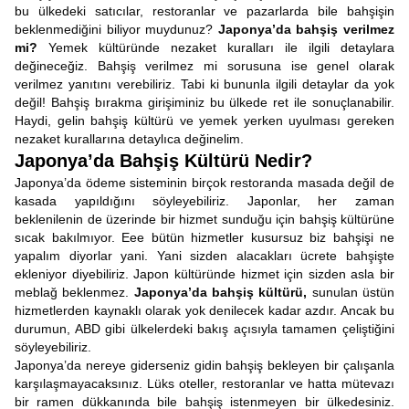
bu ülkedeki satıcılar, restoranlar ve pazarlarda bile bahşişin
beklenmediğini biliyor muydunuz?
Japonya’da bahşiş verilmez
mi?
Yemek kültüründe nezaket kuralları ile ilgili detaylara
değineceğiz. Bahşiş verilmez mi sorusuna ise genel olarak
verilmez yanıtını verebiliriz. Tabi ki bununla ilgili detaylar da yok
değil! Bahşiş bırakma girişiminiz bu ülkede ret ile sonuçlanabilir.
Haydi, gelin bahşiş kültürü ve yemek yerken uyulması gereken
nezaket kurallarına detaylıca değinelim.
Japonya’da Bahşiş Kültürü Nedir?
Japonya’da ödeme sisteminin birçok restoranda masada değil de
kasada yapıldığını söyleyebiliriz. Japonlar, her zaman
beklenilenin de üzerinde bir hizmet sunduğu için bahşiş kültürüne
sıcak bakılmıyor. Eee bütün hizmetler kusursuz biz bahşişi ne
yapalım diyorlar yani. Yani sizden alacakları ücrete bahşişte
ekleniyor diyebiliriz. Japon kültüründe hizmet için sizden asla bir
meblağ beklenmez.
Japonya’da bahşiş kültürü,
sunulan üstün
hizmetlerden kaynaklı olarak yok denilecek kadar azdır. Ancak bu
durumun, ABD gibi ülkelerdeki bakış açısıyla tamamen çeliştiğini
söyleyebiliriz.
Japonya’da nereye giderseniz gidin bahşiş bekleyen bir çalışanla
karşılaşmayacaksınız. Lüks oteller, restoranlar ve hatta mütevazı
bir ramen dükkanında bile bahşiş istenmeyen bir ülkedesiniz.