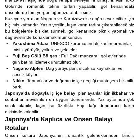
manzarası eşliğinde doğa ve spa deneyimini birleştirir. Ashinoko
Gölü’nde romantik tekne turları yapabilir, göl kenarındaki
onsenlerde tüm yorgunluğunuzu atabilirsiniz.
Kuzeyde yer alan Nagano ve Karuizawa ise doğa sever çiftler için
biçilmiş kaftandır. Yazın yeşilin, kışın karın tadını çıkarabileceğiniz
bu bölgelerde bisiklet sürmek, göl kenarında piknik yapmak ve
dağ evlerinde konaklamak mümkündür.
Yakushima Adası
: UNESCO korumasındaki kadim ormanlar,
mistik yürüyüş yolları ve şelaleler.
Fuji Beş Gölü Bölgesi
: Fuji Dağı manzaralı göl evlerinde
gün batımı izlemek unutulmaz olur.
Nagano Alpleri
: Dağ yürüyüşleri, sıcak su kaynakları ve
sessiz köyler.
Nikko
: Tapınaklar ve doğanın iç içe geçtiği muhteşem bir milli
park.
Japonya’da doğayla iç içe balayı
planlayanlar için ilkbahar ve
sonbahar mevsimleri en uygun dönemlerdir. Yaz aylarında çok
sıcak olabilir, kışın ise özellikle Fuji dağı dondurucu karın
etkisinde kalabilir.
Japonya’da Kaplıca ve Onsen Balayı
Rotaları
Onsen kültürü Japonya’nın romantik geleneklerinden biridir.