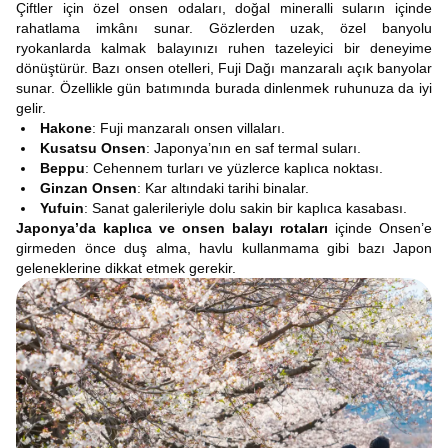
Çiftler için özel onsen odaları, doğal mineralli suların içinde
rahatlama imkânı sunar. Gözlerden uzak, özel banyolu
ryokanlarda kalmak balayınızı ruhen tazeleyici bir deneyime
dönüştürür. Bazı onsen otelleri, Fuji Dağı manzaralı açık banyolar
sunar. Özellikle gün batımında burada dinlenmek ruhunuza da iyi
gelir.
Hakone
: Fuji manzaralı onsen villaları.
Kusatsu Onsen
: Japonya’nın en saf termal suları.
Beppu
: Cehennem turları ve yüzlerce kaplıca noktası.
Ginzan Onsen
: Kar altındaki tarihi binalar.
Yufuin
: Sanat galerileriyle dolu sakin bir kaplıca kasabası.
Japonya’da kaplıca ve onsen balayı rotaları
içinde Onsen’e
girmeden önce duş alma, havlu kullanmama gibi bazı Japon
geleneklerine dikkat etmek gerekir.