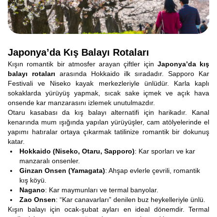
Japonya’da Kış Balayı Rotaları
Kışın romantik bir atmosfer arayan çiftler için
Japonya’da kış
balayı rotaları
arasında Hokkaido ilk sıradadır. Sapporo Kar
Festivali ve Niseko kayak merkezleriyle ünlüdür. Karla kaplı
sokaklarda yürüyüş yapmak, sıcak sake içmek ve açık hava
onsende kar manzarasını izlemek unutulmazdır.
Otaru kasabası da kış balayı alternatifi için harikadır. Kanal
kenarında mum ışığında yapılan yürüyüşler, cam atölyelerinde el
yapımı hatıralar ortaya çıkarmak tatilinize romantik bir dokunuş
katar.
Hokkaido (Niseko, Otaru, Sapporo)
: Kar sporları ve kar
manzaralı onsenler.
Ginzan Onsen (Yamagata)
: Ahşap evlerle çevrili, romantik
kış köyü.
Nagano
: Kar maymunları ve termal banyolar.
Zao Onsen
: “Kar canavarları” denilen buz heykelleriyle ünlü.
Kışın balayı için ocak-şubat ayları en ideal dönemdir. Termal