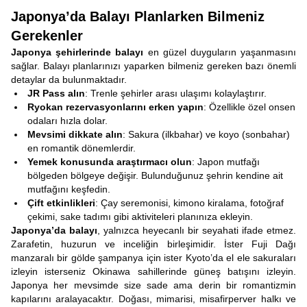
Japonya’da Balayı Planlarken Bilmeniz
Gerekenler
Japonya şehirlerinde balayı
en güzel duyguların yaşanmasını
sağlar. Balayı planlarınızı yaparken bilmeniz gereken bazı önemli
detaylar da bulunmaktadır.
JR Pass alın
: Trenle şehirler arası ulaşımı kolaylaştırır.
Ryokan rezervasyonlarını erken yapın
: Özellikle özel onsen
odaları hızla dolar.
Mevsimi dikkate alın
: Sakura (ilkbahar) ve koyo (sonbahar)
en romantik dönemlerdir.
Yemek konusunda araştırmacı olun
: Japon mutfağı
bölgeden bölgeye değişir. Bulunduğunuz şehrin kendine ait
mutfağını keşfedin.
Çift etkinlikleri
: Çay seremonisi, kimono kiralama, fotoğraf
çekimi, sake tadımı gibi aktiviteleri planınıza ekleyin.
Japonya’da balayı
, yalnızca heyecanlı bir seyahati ifade etmez.
Zarafetin, huzurun ve inceliğin birleşimidir. İster Fuji Dağı
manzaralı bir gölde şampanya için ister Kyoto’da el ele sakuraları
izleyin isterseniz Okinawa sahillerinde güneş batışını izleyin.
Japonya her mevsimde size sade ama derin bir romantizmin
kapılarını aralayacaktır. Doğası, mimarisi, misafirperver halkı ve