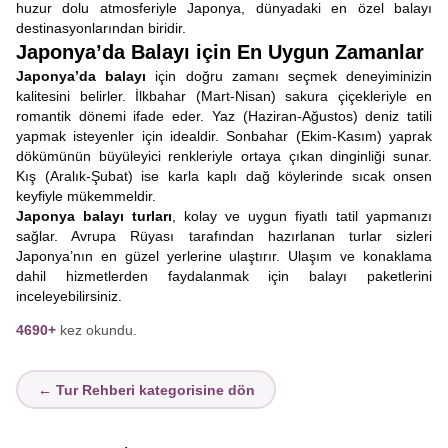
huzur dolu atmosferiyle Japonya, dünyadaki en özel balayı
destinasyonlarından biridir.
Japonya’da Balayı için En Uygun Zamanlar
Japonya’da balayı
için doğru zamanı seçmek deneyiminizin
kalitesini belirler. İlkbahar (Mart-Nisan) sakura çiçekleriyle en
romantik dönemi ifade eder. Yaz (Haziran-Ağustos) deniz tatili
yapmak isteyenler için idealdir. Sonbahar (Ekim-Kasım) yaprak
dökümünün büyüleyici renkleriyle ortaya çıkan dinginliği sunar.
Kış (Aralık-Şubat) ise karla kaplı dağ köylerinde sıcak onsen
keyfiyle mükemmeldir.
Japonya balayı turları
, kolay ve uygun fiyatlı tatil yapmanızı
sağlar. Avrupa Rüyası tarafından hazırlanan turlar sizleri
Japonya’nın en güzel yerlerine ulaştırır. Ulaşım ve konaklama
dahil hizmetlerden faydalanmak için balayı paketlerini
inceleyebilirsiniz.
4690+
kez okundu.
← Tur Rehberi kategorisine dön