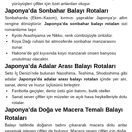
yürüyüşleri çiftler için özel anlardan oluşur.
Japonya’da Sonbahar Balayı Rotaları
Sonbaharda (Ekim–Kasım), kırmızı yapraklar Japonya’yı altın
rengine dönüştürür.
Japonya’da sonbahar balayı rotaları
sizi
romantizme taşır.
Kyoto Arashiyama ve Nikko, renk cümbüşüyle ünlüdür.
Koya Dağı ruhani bir atmosferde sonbahar manzarasını
sunar.
Hakone’de göl kıyısında koyo manzaralı onsen banyosu
unutulmaz olacaktır.
Japonya’da Adalar Arası Balayı Rotaları
Seto İç Denizi’nde bulunan Naoshima, Teshima, Shodoshima gibi
adalar
Japonya’da adalar arası balayı rotaları
içinde yer alır,
sanat, deniz ve huzur üçlüsünü birleştirir.
Feribotla geçişler, deniz üstü gün batımı, butik oteller.
Sanat sever çiftler için müzeler ve açık hava heykelleriyle dolu
rotalar.
Japonya’da Doğa ve Macera Temalı Balayı
Rotaları
Balayı tatilinde doğanın tadını çıkararak macera dolu anlar
yaşamak isteyen çiftler de bulunur. Macera seven çiftler için doğa,