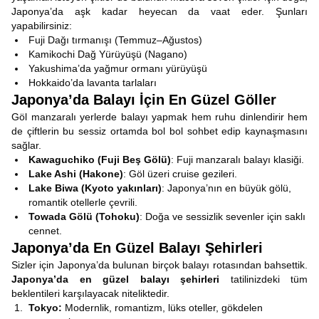
Japonya’da aşk kadar heyecan da vaat eder. Şunları
yapabilirsiniz:
Fuji Dağı tırmanışı (Temmuz–Ağustos)
Kamikochi Dağ Yürüyüşü (Nagano)
Yakushima’da yağmur ormanı yürüyüşü
Hokkaido’da lavanta tarlaları
Japonya’da Balayı İçin En Güzel Göller
Göl manzaralı yerlerde balayı yapmak hem ruhu dinlendirir hem
de çiftlerin bu sessiz ortamda bol bol sohbet edip kaynaşmasını
sağlar.
Kawaguchiko (Fuji Beş Gölü)
: Fuji manzaralı balayı klasiği.
Lake Ashi (Hakone)
: Göl üzeri cruise gezileri.
Lake Biwa (Kyoto yakınları)
: Japonya’nın en büyük gölü,
romantik otellerle çevrili.
Towada Gölü (Tohoku)
: Doğa ve sessizlik sevenler için saklı
cennet.
Japonya’da En Güzel Balayı Şehirleri
Sizler için Japonya’da bulunan birçok balayı rotasından bahsettik.
Japonya’da en güzel balayı şehirleri
tatilinizdeki tüm
beklentileri karşılayacak niteliktedir.
Tokyo:
Modernlik, romantizm, lüks oteller, gökdelen