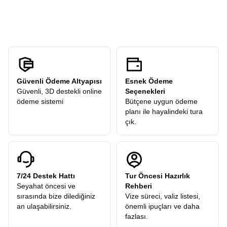
ücreti
talep etmez. Turlarımızdaki tüm ekstra geziler
kendi temponuzda deneyimleyebilirsiniz.
katılımcılarımıza hediye olarak dahildir.
Güvenli Ödeme Altyapısı
Esnek Ödeme
Güvenli, 3D destekli online
Seçenekleri
ödeme sistemi
Bütçene uygun ödeme
planı ile hayalindeki tura
çık.
7/24 Destek Hattı
Tur Öncesi Hazırlık
Seyahat öncesi ve
Rehberi
sırasında bize dilediğiniz
Vize süreci, valiz listesi,
an ulaşabilirsiniz.
önemli ipuçları ve daha
fazlası.