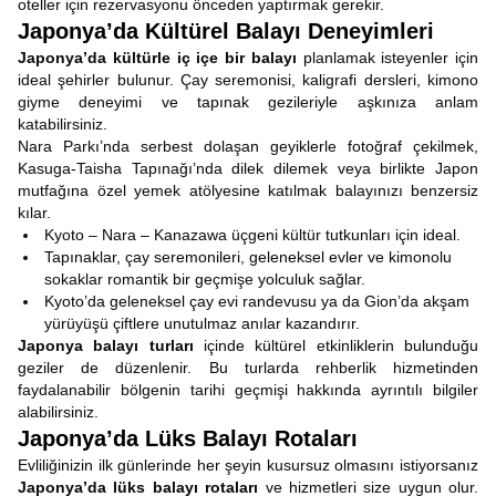
oteller için rezervasyonu önceden yaptırmak gerekir.
Japonya’da Kültürel Balayı Deneyimleri
Japonya’da kültürle iç içe bir balayı
planlamak isteyenler için
ideal şehirler bulunur. Çay seremonisi, kaligrafi dersleri, kimono
giyme deneyimi ve tapınak gezileriyle aşkınıza anlam
katabilirsiniz.
Nara Parkı’nda serbest dolaşan geyiklerle fotoğraf çekilmek,
Kasuga-Taisha Tapınağı’nda dilek dilemek veya birlikte Japon
mutfağına özel yemek atölyesine katılmak balayınızı benzersiz
kılar.
Kyoto – Nara – Kanazawa üçgeni kültür tutkunları için ideal.
Tapınaklar, çay seremonileri, geleneksel evler ve kimonolu
sokaklar romantik bir geçmişe yolculuk sağlar.
Kyoto’da geleneksel çay evi randevusu ya da Gion’da akşam
yürüyüşü çiftlere unutulmaz anılar kazandırır.
Japonya balayı turları
içinde kültürel etkinliklerin bulunduğu
geziler de düzenlenir. Bu turlarda rehberlik hizmetinden
faydalanabilir bölgenin tarihi geçmişi hakkında ayrıntılı bilgiler
alabilirsiniz.
Japonya’da Lüks Balayı Rotaları
Evliliğinizin ilk günlerinde her şeyin kusursuz olmasını istiyorsanız
Japonya’da lüks balayı rotaları
ve hizmetleri size uygun olur.