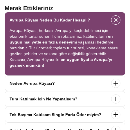
Merak Ettikleriniz
Avrupa Rüyası Neden Bu Kadar Hesaplı?
Avrupa Rüyası, herkesin Avrupa’yı keşfedebilmesi için
ekonomik turlar sunar. Tüm rotalarımız, katılımcıların
en
uygun maliyetle en fazla deneyimi
yaşaması hedefiyle
hazırlanır. Tur ücretleri; toplam tur süresi, konaklama sayısı,
gezilen şehirler ve sezona göre değişiklik gösterebilir.
Kısacası, Avrupa Rüyası ile
en uygun fiyatla Avrupa’yı
gezmek mümkün!
Neden Avrupa Rüyası?
Avrupa Rüyası ile ekonomik bir şekilde
tek seferde birçok
Tura Katılmak İçin Ne Yapmalıyım?
ülkeyi
keşfedin! Ekstra tur ücreti yok, tüm geziler fiyata
dahil.
Profesyonel kokartlı rehberler
,
konforlu oteller
ve
Tur sayfasındaki
“Başvuru Yap”
formunu doldurun ve
benzersiz rotalar
ile Avrupa’yı en keyifli şekilde yaşayın.
Tek Başıma Katılsam Single Farkı Öder miyim?
seyahat sözleşmesini
onaylayın.
İlk taksiti
ödediğinizde
kaydınız tamamlanır ve Avrupa Rüyası’yla yolculuğunuz
Hayır, ödemezsiniz. Avrupa Rüyası’nda tek başına
başlar!