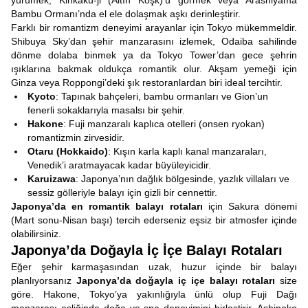
yürümek, Kinkaku-ji (Altın Köşk)’ü görmek veya Arashiyama
Bambu Ormanı’nda el ele dolaşmak aşkı derinleştirir.
Farklı bir romantizm deneyimi arayanlar için Tokyo mükemmeldir.
Shibuya Sky’dan şehir manzarasını izlemek, Odaiba sahilinde
dönme dolaba binmek ya da Tokyo Tower’dan gece şehrin
ışıklarına bakmak oldukça romantik olur. Akşam yemeği için
Ginza veya Roppongi’deki şık restoranlardan biri ideal tercihtir.
Kyoto
: Tapınak bahçeleri, bambu ormanları ve Gion’un
fenerli sokaklarıyla masalsı bir şehir.
Hakone
: Fuji manzaralı kaplıca otelleri (onsen ryokan)
romantizmin zirvesidir.
Otaru (Hokkaido)
: Kışın karla kaplı kanal manzaraları,
Venedik’i aratmayacak kadar büyüleyicidir.
Karuizawa
: Japonya’nın dağlık bölgesinde, yazlık villaları ve
sessiz gölleriyle balayı için gizli bir cennettir.
Japonya’da en romantik balayı rotaları
için Sakura dönemi
(Mart sonu-Nisan başı) tercih ederseniz eşsiz bir atmosfer içinde
olabilirsiniz.
Japonya’da Doğayla İç İçe Balayı Rotaları
Eğer şehir karmaşasından uzak, huzur içinde bir balayı
planlıyorsanız
Japonya’da doğayla iç içe balayı rotaları
size
göre. Hakone, Tokyo’ya yakınlığıyla ünlü olup Fuji Dağı