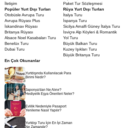
İletişim
Paket Tur Sözleşmesi
Popüler Yurt Dışı Turları
Rüya Yurt Dışı Turları
Otobüsle Avrupa Turu
İtalya Turu
Avrupa Rüyası Plus
İspanya Turu
İskandinav Rüyası
Sicilya Amalfi Güney İtalya Turu
Britanya Rüyası
İsviçre Alp Köyleri & Romantik
Alsace Noel Kasabaları Turu
Yol Turu
Benelüx Turu
Büyük Balkan Turu
Dubai Turu
Kuzey Işıkları Turu
Büyük Britanya Turu
En Çok Okunanlar
Yurtdışında Kullanılacak Para
Birimi Nedir?
Japonya'dan Ne Alınır?
Hediyelik Eşya Önerileri Neler?
Evlilik Nedeniyle Pasaport
Yenileme Nasıl Yapılır?
Yurtdışı Turu İçin En İyi Zaman
Ne Zamandır?