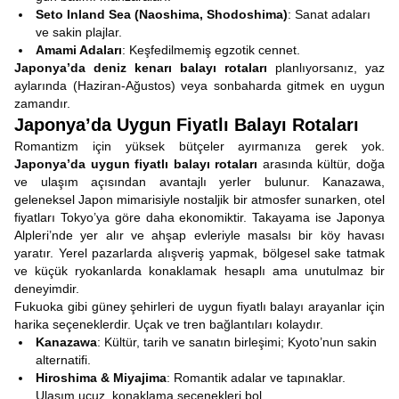
Seto Inland Sea (Naoshima, Shodoshima)
: Sanat adaları
ve sakin plajlar.
Amami Adaları
: Keşfedilmemiş egzotik cennet.
Japonya’da deniz kenarı balayı rotaları
planlıyorsanız, yaz
aylarında (Haziran-Ağustos) veya sonbaharda gitmek en uygun
zamandır.
Japonya’da Uygun Fiyatlı Balayı Rotaları
Romantizm için yüksek bütçeler ayırmanıza gerek yok.
Japonya’da uygun fiyatlı balayı rotaları
arasında kültür, doğa
ve ulaşım açısından avantajlı yerler bulunur. Kanazawa,
geleneksel Japon mimarisiyle nostaljik bir atmosfer sunarken, otel
fiyatları Tokyo’ya göre daha ekonomiktir. Takayama ise Japonya
Alpleri’nde yer alır ve ahşap evleriyle masalsı bir köy havası
yaratır. Yerel pazarlarda alışveriş yapmak, bölgesel sake tatmak
ve küçük ryokanlarda konaklamak hesaplı ama unutulmaz bir
deneyimdir.
Fukuoka gibi güney şehirleri de uygun fiyatlı balayı arayanlar için
harika seçeneklerdir. Uçak ve tren bağlantıları kolaydır.
Kanazawa
: Kültür, tarih ve sanatın birleşimi; Kyoto’nun sakin
alternatifi.
Hiroshima & Miyajima
: Romantik adalar ve tapınaklar.
Ulaşım ucuz, konaklama seçenekleri bol.