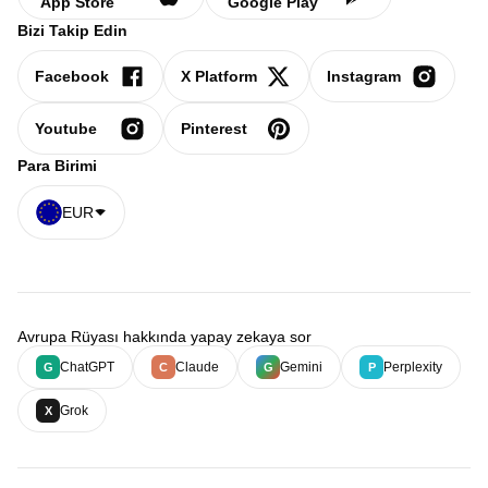
App Store
Google Play
Bizi Takip Edin
Facebook
X Platform
Instagram
Youtube
Pinterest
Para Birimi
EUR
Avrupa Rüyası hakkında yapay zekaya sor
ChatGPT
Claude
Gemini
Perplexity
G
C
G
P
Grok
X