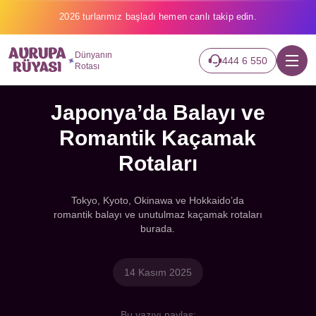
2026 turlarımız başladı hemen canlı takip edin.
Dünyanın
444 6 550
Rotası
Japonya’da Balayı ve
Romantik Kaçamak
Rotaları
Tokyo, Kyoto, Okinawa ve Hokkaido’da
romantik balayı ve unutulmaz kaçamak rotaları
burada.
14 Kasım 2025
Bu yazıyı paylaş: