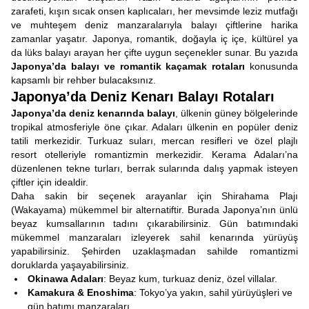
zarafeti, kışın sıcak onsen kaplıcaları, her mevsimde leziz mutfağı
ve muhteşem deniz manzaralarıyla balayı çiftlerine harika
zamanlar yaşatır. Japonya, romantik, doğayla iç içe, kültürel ya
da lüks balayı arayan her çifte uygun seçenekler sunar. Bu yazıda
Japonya’da balayı ve romantik kaçamak rotaları
konusunda
kapsamlı bir rehber bulacaksınız.
Japonya’da Deniz Kenarı Balayı Rotaları
Japonya’da deniz kenarında balayı
, ülkenin güney bölgelerinde
tropikal atmosferiyle öne çıkar. Adaları ülkenin en popüler deniz
tatili merkezidir. Turkuaz suları, mercan resifleri ve özel plajlı
resort otelleriyle romantizmin merkezidir. Kerama Adaları’na
düzenlenen tekne turları, berrak sularında dalış yapmak isteyen
çiftler için idealdir.
Daha sakin bir seçenek arayanlar için Shirahama Plajı
(Wakayama) mükemmel bir alternatiftir. Burada Japonya’nın ünlü
beyaz kumsallarının tadını çıkarabilirsiniz. Gün batımındaki
mükemmel manzaraları izleyerek sahil kenarında yürüyüş
yapabilirsiniz. Şehirden uzaklaşmadan sahilde romantizmi
doruklarda yaşayabilirsiniz.
Okinawa Adaları
: Beyaz kum, turkuaz deniz, özel villalar.
Kamakura & Enoshima
: Tokyo’ya yakın, sahil yürüyüşleri ve
gün batımı manzaraları.