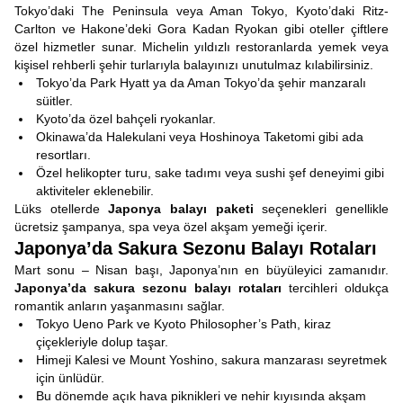
Tokyo’daki The Peninsula veya Aman Tokyo, Kyoto’daki Ritz-
Carlton ve Hakone’deki Gora Kadan Ryokan gibi oteller çiftlere
özel hizmetler sunar. Michelin yıldızlı restoranlarda yemek veya
kişisel rehberli şehir turlarıyla balayınızı unutulmaz kılabilirsiniz.
Tokyo’da Park Hyatt ya da Aman Tokyo’da şehir manzaralı
süitler.
Kyoto’da özel bahçeli ryokanlar.
Okinawa’da Halekulani veya Hoshinoya Taketomi gibi ada
resortları.
Özel helikopter turu, sake tadımı veya sushi şef deneyimi gibi
aktiviteler eklenebilir.
Lüks otellerde
Japonya balayı paketi
seçenekleri genellikle
ücretsiz şampanya, spa veya özel akşam yemeği içerir.
Japonya’da Sakura Sezonu Balayı Rotaları
Mart sonu – Nisan başı, Japonya’nın en büyüleyici zamanıdır.
Japonya’da
sakura sezonu balayı rotaları
tercihleri oldukça
romantik anların yaşanmasını sağlar.
Tokyo Ueno Park ve Kyoto Philosopher’s Path, kiraz
çiçekleriyle dolup taşar.
Himeji Kalesi ve Mount Yoshino, sakura manzarası seyretmek
için ünlüdür.
Bu dönemde açık hava piknikleri ve nehir kıyısında akşam