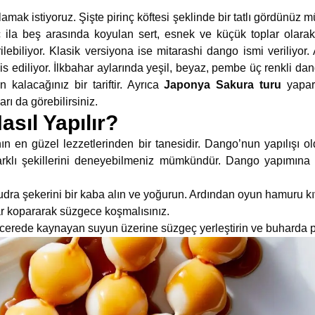
şlamak istiyoruz. Şişte pirinç köftesi şeklinde bir tatlı gördünüz 
ila beş arasında koyulan sert, esnek ve küçük toplar olarak 
şirilebiliyor. Klasik versiyona ise mitarashi dango ismi veriliyo
vis ediliyor. İlkbahar aylarında yeşil, beyaz, pembe üç renkli d
kalacağınız bir tariftir. Ayrıca
Japonya Sakura turu
yapar
rı da görebilirsiniz.
asıl Yapılır?
en güzel lezzetlerinden bir tanesidir. Dango’nun yapılışı old
farklı şekillerini deneyebilmeniz mümkündür. Dango yapımına
pudra şekerini bir kaba alın ve yoğurun. Ardından oyun hamuru k
 kopararak süzgece koşmalısınız.
erede kaynayan suyun üzerine süzgeç yerleştirin ve buharda pi