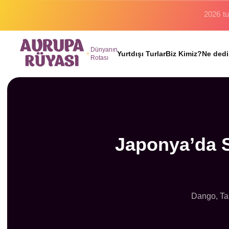
Binlerc
Dünyanın
Yurtdışı Turlar
Biz Kimiz?
Ne dedi
Rotası
Japonya’da S
Dango, Tai