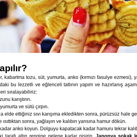
apılır?
, kabartma tozu, süt, yumurta, anko (kırmızı fasulye ezmesi), ya
daki bu lezzetli ve eğlenceli tatlının yapım ve hazırlanış aşam
i sıralayabiliriz:
unu karıştırın.
yumurta ve sütü çırpın.
elde ettiğiniz sıvı karışıma ekledikten sonra, pürüzsüz hale gel
te ısıttıktan sonra, yağlayın ve kalıbın yarısına hamur dökün.
 kadar anko koyun. Dolguyu kapatacak kadar hamuru tekrar kalı
ki tarafı altın rengine gelene kadar pişirin.
Japonya sokak le