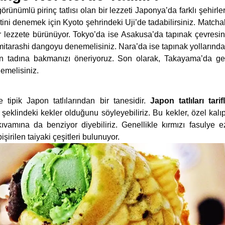
görünümlü pirinç tatlısı olan bir lezzeti Japonya’da farklı şehi
tini denemek için Kyoto şehrindeki Uji’de tadabilirsiniz. Matchal
 bir lezzete bürünüyor. Tokyo’da ise Asakusa’da tapınak çevresin
 mitarashi dangoyu denemelisiniz. Nara’da ise tapınak yollarınd
ın tadına bakmanızı öneriyoruz. Son olarak, Takayama’da ge
emelisiniz.
de tipik Japon tatlılarından bir tanesidir.
Japon tatlıları tarif
ık şeklindeki kekler olduğunu söyleyebiliriz. Bu kekler, özel kalıpl
amına da benziyor diyebiliriz. Genellikle kırmızı fasulye ezm
irilen taiyaki çeşitleri bulunuyor.