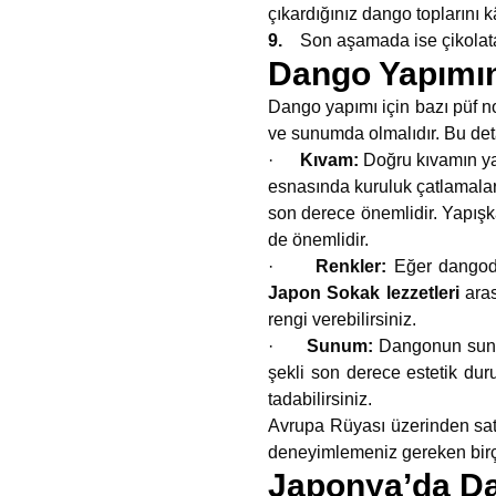
çıkardığınız dango toplarını k
9.
Son aşamada ise çikolata 
Dango Yapımın
Dango yapımı için bazı püf no
ve sunumda olmalıdır. Bu det
·
Kıvam:
Doğru kıvamın y
esnasında kuruluk çatlamala
son derece önemlidir. Yapışk
de önemlidir.
·
Renkler:
Eğer dangoda
Japon Sokak lezzetleri
ara
rengi verebilirsiniz.
·
Sunum:
Dangonun sunu
şekli son derece estetik dur
tadabilirsiniz.
Avrupa Rüyası üzerinden sat
deneyimlemeniz gereken birço
Japonya’da Da