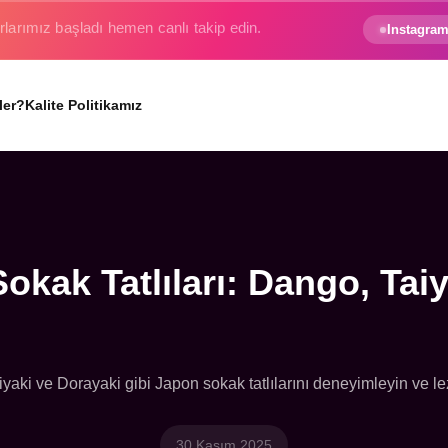
e gezginin hayali gerçek oluyor.
Instagram
ler?
Kalite Politikamız
okak Tatlıları: Dango, Taiy
yaki ve Dorayaki gibi Japon sokak tatlılarını deneyimleyin ve lez
30 Kasım 2025