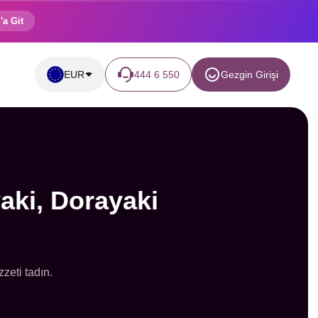
'a Git
EUR
444 6 550
Gezgin Girişi
aki, Dorayaki
zeti tadın.