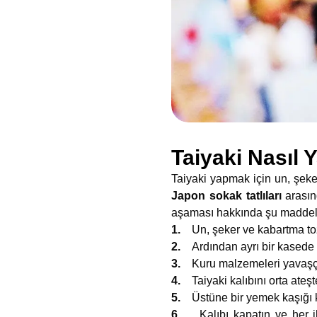
Taiyaki Nasıl Y
Taiyaki yapmak için un, şeker
Japon sokak tatlıları
arasın
aşaması hakkında şu maddeler
1.
Un, şeker ve kabartma toz
2.
Ardından ayrı bir kasede 
3.
Kuru malzemeleri yavaşça 
4.
Taiyaki kalıbını orta ateş
5.
Üstüne bir yemek kaşığı
6.
Kalıbı kapatın ve her i