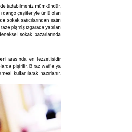
rlerde tadabilmeniz mümkündür.
ı dango çeşitleriyle ünlü olan
de sokak satıcılarından satın
a taze pişmiş ızgarada yapılan
leneksel sokak pazarlarında
leri
arasında en lezzetlisidir
arda pişirilir. Biraz waffle ya
esi kullanılarak hazırlanır.