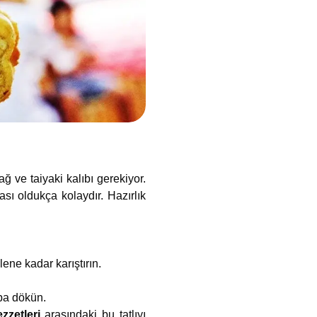
ğ ve taiyaki kalıbı gerekiyor.
ası oldukça kolaydır. Hazırlık
ene kadar karıştırın.
ba dökün.
zzetleri
arasındaki bu tatlıyı