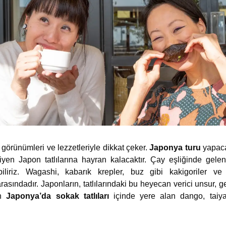
a görünümleri ve lezzetleriyle dikkat çeker.
Japonya turu
yapaca
n Japon tatlılarına hayran kalacaktır. Çay eşliğinde gelenek
liriz. Wagashi, kabarık krepler, buz gibi kakigoriler ve
rasındadır. Japonların, tatlılarındaki bu heyecan verici unsur, g
in
Japonya’da sokak tatlıları
içinde yere alan
dango, taiy