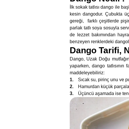
İlk sokak tatlısı dango ile ba
kesin dangodur. Çubukta üç 
gereği,
farklı çeşitlerde pi
parlak tatlı soya sosuyla ser
de lezzet bakımından hayran 
benzeyen renklerdeki dangola
Dango Tarifi, N
Dango, Uzak Doğu mutfağının 
yaparken, dango tatlısının 
maddeleyebiliriz:
1.
Sıcak su, pirinç unu ve 
2.
Hamurdan küçük parçalar
3.
Üçüncü aşamada ise tenc