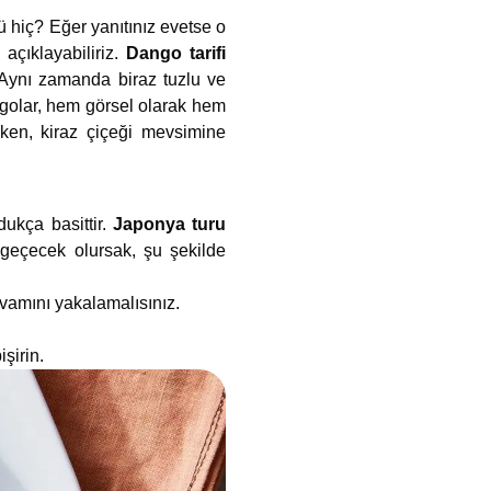
mü hiç? Eğer yanıtınız evetse o
açıklayabiliriz.
Dango tarifi
r. Aynı zamanda biraz tuzlu ve
angolar, hem görsel olarak hem
ken, kiraz çiçeği mevsimine
ukça basittir.
Japonya turu
 geçecek olursak, şu şekilde
ıvamını yakalamalısınız.
şirin.