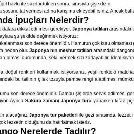
âğıt havlu ile süzdürdükten sonra, sırasıyla şişe dizin.
sosunu tat vermesi adına karışıma ekleyebilirsiniz. Ancak balla d
da İpuçları Nelerdir?
ktalara dikkat edilmesi gerekiyor.
Japonya tatlıları
arasındaki 
aylara şu şekilde değinmek istiyoruz:
akalanması son derece önemlidir. Hamurun çok kuru olmaması 
ra neden olur.
Japonya nın meşhur tatlıları
arasındaki dangon
an olması durumunda, şekil vermek sizi zorlayabilir. İdeal kıvam
 doğal renkleri kullanmak istiyorsanız, yeşil renkteki matcha 
sındaki bu tatlının çilek tozuyla pembe rengi alabilmesi mümk
mu son derece önemlidir. Bambu şişlerde servis edilmesi ger
uyor. Ayrıca
Sakura zamanı Japonya turu
yaparken kiraz çiç
ın alacağınız
Japonya tur paketleri
ile gezi sırasında, lezzetl
k lezzetin olduğunu da hatırlatmak isteriz.
ngo Nerelerde Tadılır?