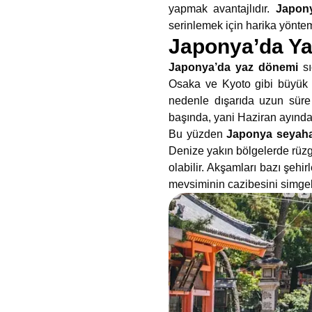
yapmak avantajlıdır.
Japony
serinlemek için harika yöntem
Japonya’da Ya
Japonya’da yaz dönemi
sı
Osaka ve Kyoto gibi büyük ş
nedenle dışarıda uzun süre v
başında, yani Haziran ayında
Bu yüzden
Japonya seyaha
Denize yakın bölgelerde rüzgâ
olabilir. Akşamları bazı şehi
mevsiminin cazibesini simgeler