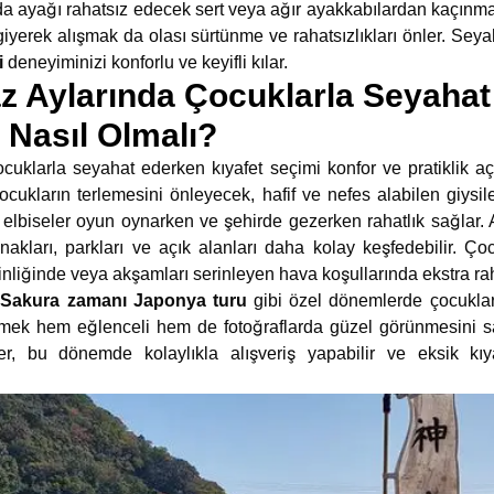
da ayağı rahatsız edecek sert veya ağır ayakkabılardan kaçınma
iyerek alışmak da olası sürtünme ve rahatsızlıkları önler. Sey
i
deneyiminizi konforlu ve keyifli kılar.
z Aylarında Çocuklarla Seyaha
 Nasıl Olmalı?
uklarla seyahat ederken kıyafet seçimi konfor ve pratiklik aç
ocukların terlemesini önleyecek, hafif ve nefes alabilen giysil
ahat elbiseler oyun oynarken ve şehirde gezerken rahatlık sağla
nakları, parkları ve açık alanları daha kolay keşfedebilir. Çocu
nliğinde veya akşamları serinleyen hava koşullarında ekstra rah
z
Sakura zamanı Japonya turu
gibi özel dönemlerde çocuklar
seçmek hem eğlenceli hem de fotoğraflarda güzel görünmesini s
eler, bu dönemde kolaylıkla alışveriş yapabilir ve eksik kı