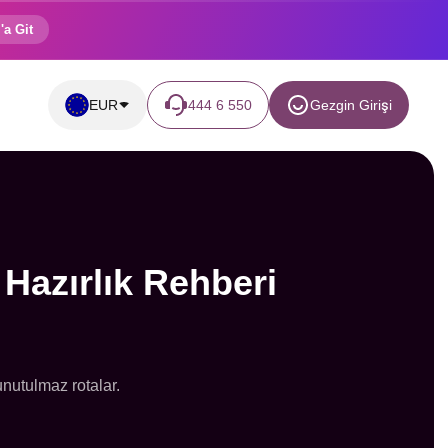
'a Git
EUR
444 6 550
Gezgin Girişi
 Hazırlık Rehberi
unutulmaz rotalar.