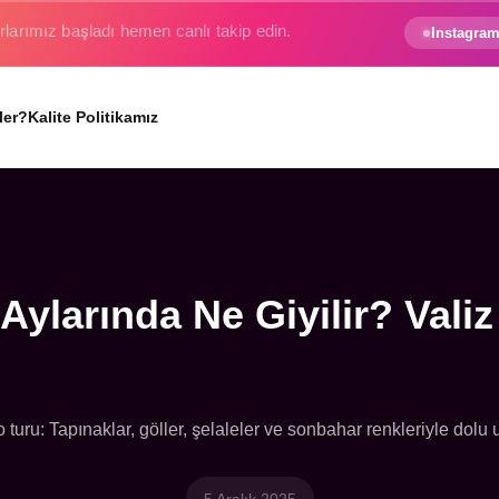
e gezginin hayali gerçek oluyor.
Instagram
ler?
Kalite Politikamız
ylarında Ne Giyilir? Valiz
turu: Tapınaklar, göller, şelaleler ve sonbahar renkleriyle dolu 