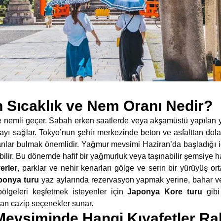
n Sıcaklık ve Nem Oranı Nedir?
e nemli geçer. Sabah erken saatlerde veya akşamüstü yapılan 
yı sağlar. Tokyo’nun şehir merkezinde beton ve asfalttan dolayı
nlar bulmak önemlidir. Yağmur mevsimi Haziran’da başladığı iç
ir. Bu dönemde hafif bir yağmurluk veya taşınabilir şemsiye hay
erler
, parklar ve nehir kenarları gölge ve serin bir yürüyüş or
ponya turu
yaz aylarında rezervasyon yapmak yerine, bahar 
 bölgeleri keşfetmek isteyenler için
Japonya Kore
turu
gibi 
an cazip seçenekler sunar.
Mevsiminde Hangi Kıyafetler Ra