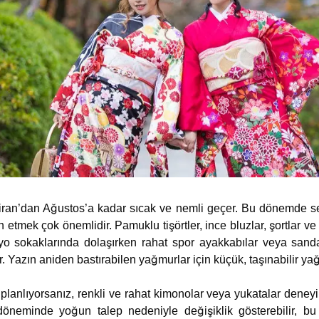
ran’dan Ağustos’a kadar sıcak ve nemli geçer. Bu dönemde sey
ih etmek çok önemlidir. Pamuklu tişörtler, ince bluzlar, şortlar ve 
yo sokaklarında dolaşırken rahat spor ayakkabılar veya sanda
r. Yazın aniden bastırabilen yağmurlar için küçük, taşınabilir y
 planlıyorsanız, renkli ve rahat kimonolar veya yukatalar deneyi
öneminde yoğun talep nedeniyle değişiklik gösterebilir, b