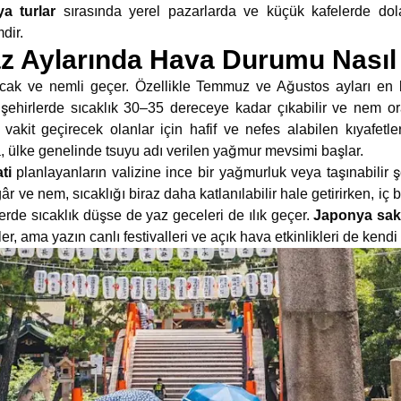
a turlar
sırasında yerel pazarlarda ve küçük kafelerde do
dir.
z Aylarında Hava Durumu Nasıl
cak ve nemli geçer. Özellikle Temmuz ve Ağustos ayları en b
ehirlerde sıcaklık 30–35 dereceye kadar çıkabilir ve nem o
akit geçirecek olanlar için hafif ve nefes alabilen kıyafetle
, ülke genelinde tsuyu adı verilen yağmur mevsimi başlar.
ti
planlayanların valizine ince bir yağmurluk veya taşınabilir ş
r ve nem, sıcaklığı biraz daha katlanılabilir hale getirirken, iç
rlerde sıcaklık düşse de yaz geceleri de ılık geçer.
Japonya sak
, ama yazın canlı festivalleri ve açık hava etkinlikleri de kendi ç