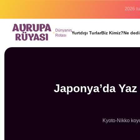
Binlerc
Dünyanın
Yurtdışı Turlar
Biz Kimiz?
Ne dedi
Rotası
Japonya’da Yaz A
Kyoto-Nikko koyo 