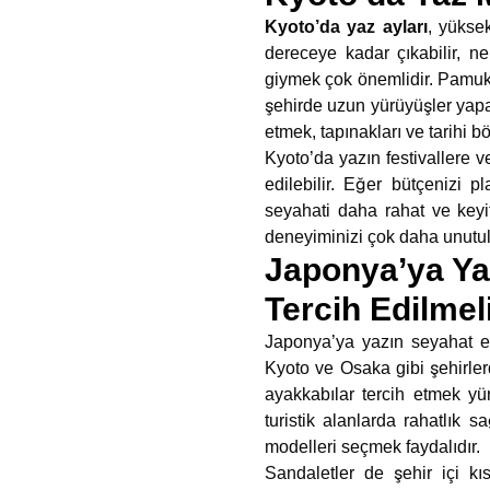
Kyoto’da yaz ayları
, yükse
dereceye kadar çıkabilir, n
giymek çok önemlidir. Pamuklu
şehirde uzun yürüyüşler yapa
etmek, tapınakları ve tarihi b
Kyoto’da yazın festivallere ve
edilebilir. Eğer bütçenizi p
seyahati daha rahat ve keyif
deneyiminizi çok daha unutulm
Japonya’ya Ya
Tercih Edilmel
Japonya’ya yazın seyahat ed
Kyoto ve Osaka gibi şehirler
ayakkabılar tercih etmek yür
turistik alanlarda rahatlık 
modelleri seçmek faydalıdır.
Sandaletler de şehir içi kı