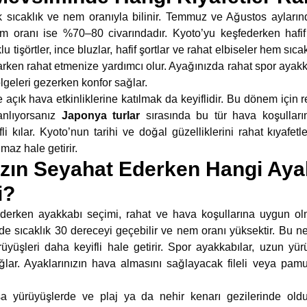
k sıcaklık ve nem oranıyla bilinir. Temmuz ve Ağustos ayların
em oranı ise %70–80 civarındadır. Kyoto’yu keşfederken hafif 
 tişörtler, ince bluzlar, hafif şortlar ve rahat elbiseler hem sı
rken rahat etmenize yardımcı olur. Ayağınızda rahat spor ayakka
ölgeleri gezerken konfor sağlar.
 açık hava etkinliklerine katılmak da keyiflidir. Bu dönem için re
lanlıyorsanız
Japonya turlar
sırasında bu tür hava koşullar
li kılar. Kyoto’nun tarihi ve doğal güzelliklerini rahat kıyafe
az hale getirir.
zın Seyahat Ederken Hangi Aya
i?
erken ayakkabı seçimi, rahat ve hava koşullarına uygun olm
de sıcaklık 30 dereceyi geçebilir ve nem oranı yüksektir. Bu ne
üyüşleri daha keyifli hale getirir. Spor ayakkabılar, uzun yür
sağlar. Ayaklarınızın hava almasını sağlayacak fileli veya p
sa yürüyüşlerde ve plaj ya da nehir kenarı gezilerinde oldu