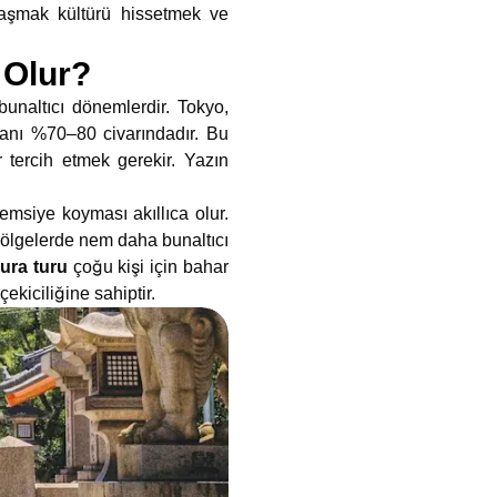
laşmak kültürü hissetmek ve
 Olur?
unaltıcı dönemlerdir. Tokyo,
ranı %70–80 civarındadır. Bu
r tercih etmek gerekir. Yazın
emsiye koyması akıllıca olur.
 bölgelerde nem daha bunaltıcı
ura turu
çoğu kişi için bahar
ekiciliğine sahiptir.