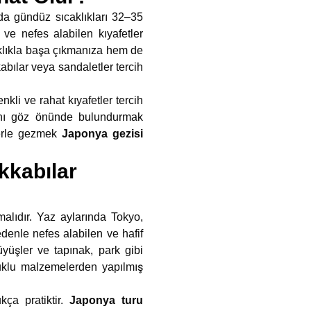
da gündüz sıcaklıkları 32–35
ve nefes alabilen kıyafetler
caklıkla başa çıkmanıza hem de
bılar veya sandaletler tercih
nkli ve rahat kıyafetler tercih
ını göz önünde bulundurmak
tlerle gezmek
Japonya gezisi
kkabılar
alıdır. Yaz aylarında Tokyo,
denle nefes alabilen ve hafif
üyüşler ve tapınak, park gibi
amuklu malzemelerden yapılmış
kça pratiktir.
Japonya turu