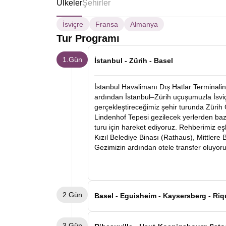
Ülkeler
Şehirler
İsviçre
Fransa
Almanya
Tur Programı
1.Gün
İstanbul - Zürih - Basel
İstanbul Havalimanı Dış Hatlar Terminalin
ardından İstanbul–Zürih uçuşumuzla İsviçr
gerçekleştireceğimiz şehir turunda Zürih
Lindenhof Tepesi gezilecek yerlerden baz
turu için hareket ediyoruz. Rehberimiz eş
Kızıl Belediye Binası (Rathaus), Mittlere
Gezimizin ardından otele transfer oluyor
2.Gün
Basel - Eguisheim - Kaysersberg - Riq
Kahvaltının ardından Basel otelimizden a
3.Gün