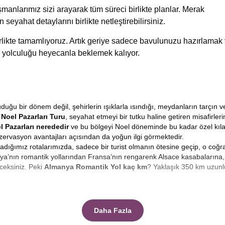
manlarımız sizi arayarak tüm süreci birlikte planlar. Merak
n seyahat detaylarını birlikte netleştirebilirsiniz.
birlikte tamamlıyoruz. Artık geriye sadece bavulunuzu hazırlamak
 yolculuğu heyecanla beklemek kalıyor.
ğu bir dönem değil, şehirlerin ışıklarla ısındığı, meydanların tarçın v
Noel Pazarları Turu
, seyahat etmeyi bir tutku haline getiren misafirle
l Pazarları nerededir
ve bu bölgeyi Noel döneminde bu kadar özel kıl
ervasyon avantajları açısından da yoğun ilgi görmektedir.
guladığımız rotalarımızda, sadece bir turist olmanın ötesine geçip, o coğ
a’nın romantik yollarından Fransa’nın rengarenk Alsace kasabalarına, 
ceksiniz. Peki
Almanya Romantik Yol kaç km
? Yaklaşık 350 km uzunl
n güçlü imge, şüphesiz ki meydanları süsleyen ışıltılı pazarlardır.
Noel P
? El yapımı ahşap oyuncaklar, cam üfleme süsler, yerel kurabiyeler ve ge
Daha Fazla
lan bu pazarlar, yerel halkın sosyalleştiği, sıcak şarap içip ayaküstü 