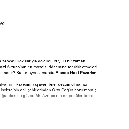
 ve
e zencefil kokularıyla dolduğu büyülü bir zaman
rimizi Avrupa’nın en masalsı dönemine tanıklık etmeleri
an nedir? Bu tur aynı zamanda
Alsace Noel Pazarları
rafyanın hikayesini yaşayan birer gezgin olmanızı
İsviçre’nin asil şehirlerinden Orta Çağ’ın bozulmamış
uğundaki bu güzergâh, Avrupa’nın en popüler tarihi
azarları Turu
, sadece hediyelik eşya satın alınan bir
leneksel Noel kupaları en öne çıkan ürünlerdir. Aralık
sohbet ettiği yaşayan mekanlardır. Işıklarla