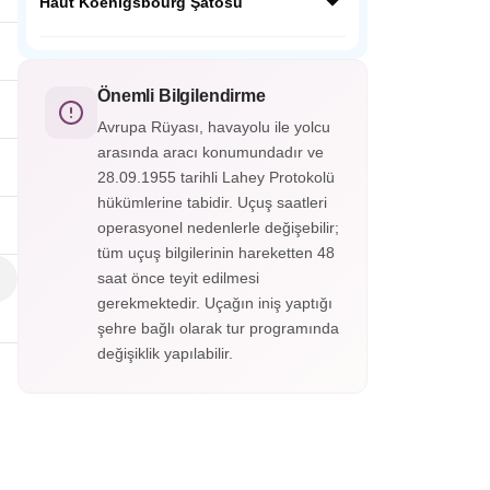
ardında Orta Çağdan kalma tarihi
Haut Koenigsbourg Şatosu
fotoğraf karesi gibidir.
yapılarıyla masalsı bir güzelliğe sahip;
Almanya’nın en güzel şehirlerinden
Fransa’nın Orta Çağ kalelerinden Haut
Heidelberg Almanya’nın o soğuk şehir
Koenigsbourg Alsace vadisini ayaklarınız
görüntüsünün yanında cıvıl cıvıl
altına serecek. Savaşlarda kullanılan aletler,
Önemli Bilgilendirme
atmosferiyle sizleri bekliyor.
silahlar, cephanelikler, imparatorların odaları
Avrupa Rüyası, havayolu ile yolcu
ve eşsiz süslemelerle kaplı tavanları
arasında aracı konumundadır ve
gördükçe bu tarihi yolculuk hiç bitmesin
28.09.1955 tarihli Lahey Protokolü
istiyorsunuz. Haut-Koenigsbourg
Şatosu’nun içerisini gezmek isterseniz
hükümlerine tabidir. Uçuş saatleri
biletinizi alarak gezebileceksiniz.
operasyonel nedenlerle değişebilir;
tüm uçuş bilgilerinin hareketten 48
saat önce teyit edilmesi
gerekmektedir. Uçağın iniş yaptığı
şehre bağlı olarak tur programında
değişiklik yapılabilir.