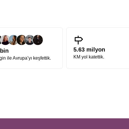
üyüşler, kışın soğuğuna inat iç ısıtan bir deneyim sunar.
zasyon anlayışıyla hazırlanan Avrupa Rüyası Noel Turu, katılımcılarına
masraflara yer yoktur. Programın titizlikle hazırlanmış içeriği sayes
ıkarırlar.
Tarih ve kontenjan bilgisi
, erken rezervasyon dönemlerinde 
n Nehri kıyısında nasıl harmanlandığını görmek isteyenler için
Fransa A
ava hakimken, Alsace tarafında zarafet, estetik ve gastronomi öne çıka
5.63 milyon
 bin
imi bu turun en keyifli yanıdır. Aynı zamanda
Almanya Fransa Noel 
KM yol katettik.
in ile Avrupa’yı keşfettik.
sa, verilecek cevap kesinlikle Alsace bölgesi ve Almanya’nın güney kasa
ının vazgeçilmezidir. Süslemeler, hareketli vitrinler ve Noel zamanı penc
raflanan durağıdır. Işıklarla süslü kanallar ve meydanlarıyla adeta bir 
 burasıdır.
 değildir. Riquewihr ve Eguisheim gibi Fransa’nın En Güzel Köyleri list
e samimi atmosfer bu bölgeyi benzersiz kılar.
beri korur. Avrupa’nın en eski pazarlarından biri olan Christkindelsmärik,
ya çıkar.
kültürel çeşitliliği en güçlü şekilde hissettiren rotalardan biridir. Basel