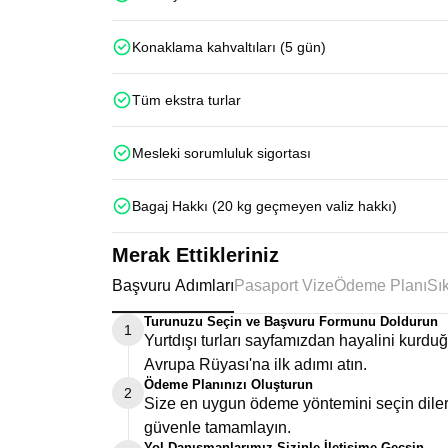
Konaklama kahvaltıları (5 gün)
Tüm ekstra turlar
Mesleki sorumluluk sigortası
Bagaj Hakkı (20 kg geçmeyen valiz hakkı)
Merak Ettikleriniz
Başvuru Adımları
Pasaport Vize
Ödeme Planı
Turunuzu Seçin ve Başvuru Formunu Doldurun
1
Yurtdışı turları sayfamızdan hayalini kurd
Avrupa Rüyası'na ilk adımı atın.
Ödeme Planınızı Oluşturun
2
Size en uygun ödeme yöntemini seçin dilers
güvenle tamamlayın.
Yol Danışmanlarımız Sizinle İletişime Geçsin