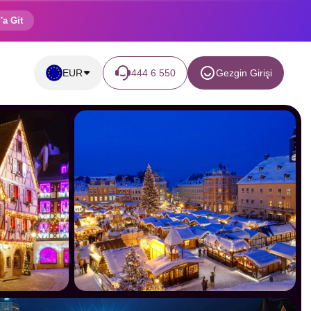
'a Git
EUR
444 6 550
Gezgin Girişi