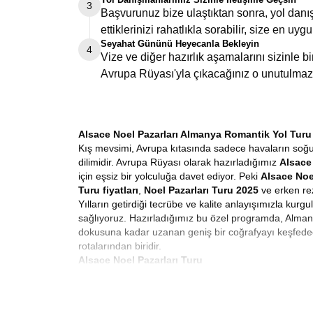
3
Başvurunuz bize ulaştıktan sonra, yol danış
ettiklerinizi rahatlıkla sorabilir, size en uygu
Seyahat Gününü Heyecanla Bekleyin
4
Vize ve diğer hazırlık aşamalarını sizinle 
Avrupa Rüyası'yla çıkacağınız o unutulmaz
Alsace Noel Pazarları Almanya Romantik Yol Turu
Kış mevsimi, Avrupa kıtasında sadece havaların soğudu
dilimidir. Avrupa Rüyası olarak hazırladığımız
Alsace 
için eşsiz bir yolculuğa davet ediyor. Peki
Alsace Noe
Turu fiyatları
,
Noel Pazarları Turu 2025
ve erken rez
Yılların getirdiği tecrübe ve kalite anlayışımızla kur
sağlıyoruz. Hazırladığımız bu özel programda, Almany
dokusuna kadar uzanan geniş bir coğrafyayı keşfede
rotalarından biridir.
Alsace Noel Pazarları Turu
Avrupa’da kış turizmi denildiğinde akla gelen ilk ve e
alışveriş gezisi değildir. Noel pazarlarında ne alınır
ayı boyunca Avrupa’nın neredeyse her kasabasında kuru