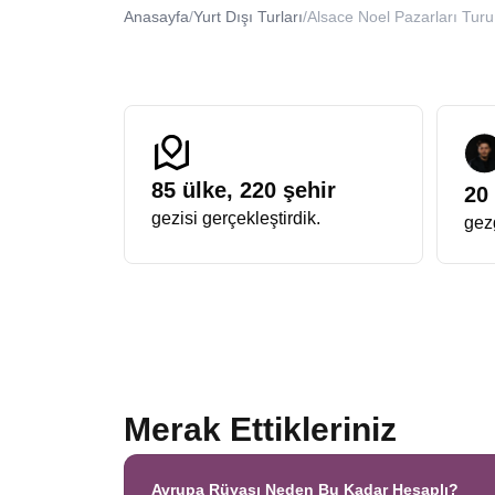
donatılmış dev çam ağaçlarının gölgesinde yapılan yür
Anasayfa
/
Yurt Dışı Turları
/
Alsace Noel Pazarları Turu
Avrupa Rüyası Yılbaşı Noel Turu
Sektördeki farkını her zaman ortaya koyan bir organi
turda
ekstra turlar dahil
,
single farkı yok
, sürpriz 
imkanı bulurken, keyifli ve akıcı bir deneyimin tadını ç
yapmanızdır.
Fransa Almanya Noel Pazarları Turu
İki dev kültürün, Alman ve Fransız geleneklerinin Re
Almanya tarafında daha gotik ve baharat kokulu bir h
85
ülke,
220
şehir
20
öğleden sonra Fransa’da makaron ve krep yeme deney
gezisi gerçekleştirdik.
gezg
kombinasyondur.
Alsace & Almanya Kasabaları Turu
Masalların gerçeğe dönüştüğü yer neresidir diye sorul
dik çatıları ve renkli cepheleriyle fotoğraf tutkunlar
geleneğe verdiği önemi gösterir.
Noel Pazarları Alsace Colmar Turu
Alsace bölgesinin incisi Colmar, bu turun en çok fotoğ
Pazarı Turu
arayan birçok gezginin ilk tercih ettiği yer
Alsace bölgesi sadece Colmar ve Strasbourg’dan ibaret
Merak Ettikleriniz
Noel döneminde süslemeler, sıcak çikolata kokuları v
Strasbourg, “Noel’in Başkenti” unvanını 1570 yılından 
parlak ışıkları birleştiğinde unutulmaz bir görüntü orta
Avrupa Rüyası Neden Bu Kadar Hesaplı?
Üç farklı ülkenin kesişim noktasında bulunan bu bölge, 