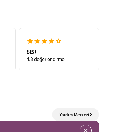
 standartların çok ötesinde bir deneyim vadeder. Bu
inde gezginler minimum zamanda maksimum yeri görme
hızla dolduğu için önerimiz, planlamayı erkenden
lmanya Noel Pazarları Turu
eşsiz bir fırsattır.
r. Sabah Almanya’da sosis ve pretzel tadarken,
8B+
Pazarları Turu
arayanların en çok tercih ettiği
4.8 değerlendirme
balarıdır. Bu rotada karşılaşılan yarı ahşap evler,
erelerden sarkan oyuncak ayılar bölge halkının
film seti görünümündedir.
Strasbourg Colmar Noel
esine giren kasabalar bu turun en özel parçalarıdır.
Yardım Merkezi
 şehrin kalbidir. Katedralin ihtişamı ile pazarın
’in zarif mimarisi, Colmar’ın masalsı havası ve