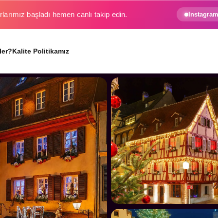
e gezginin hayali gerçek oluyor.
Instagram
ler?
Kalite Politikamız