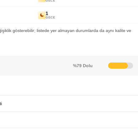
GECE
1
GECE
ğişiklik gösterebilir; listede yer almayan durumlarda da aynı kalite ve
%79 Dolu
i