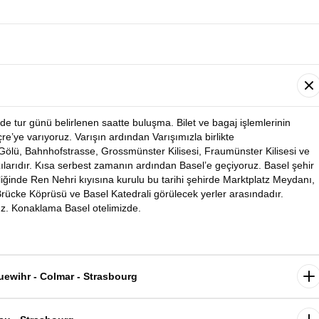
de tur günü belirlenen saatte buluşma. Bilet ve bagaj işlemlerinin
e’ye varıyoruz. Varışın ardından Varışımızla birlikte
 Gölü, Bahnhofstrasse, Grossmünster Kilisesi, Fraumünster Kilisesi ve
ılarıdır. Kısa serbest zamanın ardından Basel’e geçiyoruz. Basel şehir
liğinde Ren Nehri kıyısına kurulu bu tarihi şehirde Marktplatz Meydanı,
 Brücke Köprüsü ve Basel Katedrali görülecek yerler arasındadır.
uz. Konaklama Basel otelimizde.
uewihr - Colmar - Strasbourg
yrılıyoruz. Dünyaca ünlü şarap yolunun en güzel kasabalarını