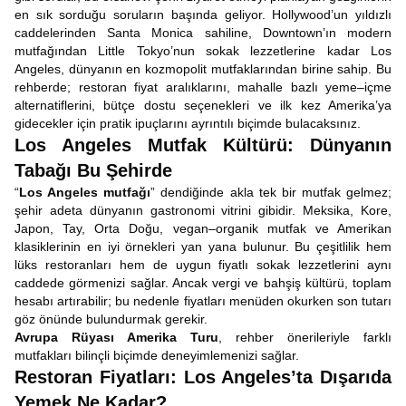
en sık sorduğu soruların başında geliyor. Hollywood’un yıldızlı
caddelerinden Santa Monica sahiline, Downtown’ın modern
mutfağından Little Tokyo’nun sokak lezzetlerine kadar Los
Angeles, dünyanın en kozmopolit mutfaklarından birine sahip. Bu
rehberde; restoran fiyat aralıklarını, mahalle bazlı yeme–içme
alternatiflerini, bütçe dostu seçenekleri ve ilk kez Amerika’ya
gidecekler için pratik ipuçlarını ayrıntılı biçimde bulacaksınız.
Los Angeles Mutfak Kültürü: Dünyanın
Tabağı Bu Şehirde
“
Los Angeles mutfağı
” dendiğinde akla tek bir mutfak gelmez;
şehir adeta dünyanın gastronomi vitrini gibidir. Meksika, Kore,
Japon, Tay, Orta Doğu, vegan–organik mutfak ve Amerikan
klasiklerinin en iyi örnekleri yan yana bulunur. Bu çeşitlilik hem
lüks restoranları hem de uygun fiyatlı sokak lezzetlerini aynı
caddede görmenizi sağlar. Ancak vergi ve bahşiş kültürü, toplam
hesabı artırabilir; bu nedenle fiyatları menüden okurken son tutarı
göz önünde bulundurmak gerekir.
Avrupa Rüyası Amerika Turu
, rehber önerileriyle farklı
mutfakları bilinçli biçimde deneyimlemenizi sağlar.
Restoran Fiyatları: Los Angeles’ta Dışarıda
Yemek Ne Kadar?