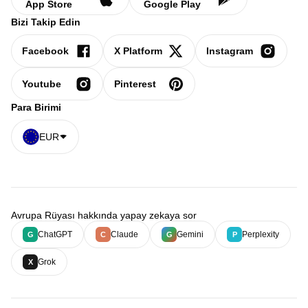
App Store
Google Play
Bizi Takip Edin
Facebook
X Platform
Instagram
Youtube
Pinterest
Para Birimi
EUR
Avrupa Rüyası hakkında yapay zekaya sor
ChatGPT
Claude
Gemini
Perplexity
G
C
G
P
Grok
X