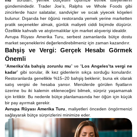
mu
” soruları, yemek bütçesini optimize etmek isteyenlerin
gündemindedir. Trader Joe’s, Ralphs ve Whole Foods gibi
zincirlerde hazır salatalar, sandviçler ve sıcak yiyecek köşeleri
bulunur. Dışarıda her öğünü restoranda yemek yerine marketten
pratik seçenekler almak, günlük maliyeti ciddi biçimde düşürür.
Özellikle kahvaltı ve atıştırmalıklar için market alışverişi idealdir.
Avrupa Rüyası Amerika Turu, serbest zamanlarda bütçe dostu
market seçeneklerini değerlendirebilmeniz için zaman kazandırır.
Bahşiş ve Vergi: Gerçek Hesabı Görmek
Önemli
“
Amerika’da bahşiş zorunlu mu
” ve “
Los Angeles’ta vergi ne
kadar
” gibi sorular, ilk kez gidenlerin sıkça sorduğu konulardır.
Restoranlarda genellikle %15–20 bahşiş beklenir; buna ek olarak
satış vergisi de hesaba yansır. Menülerde görülen fiyatların
üzerine bu iki kalemin ekleneceğini bilmek, sürpriz yaşamamak
için kritiktir. Bu nedenle bütçe planlamasında her öğün için küçük
bir pay ayırmak gerekir.
Avrupa Rüyası Amerika Turu
, maliyetleri önceden öngörmenizi
sağlayarak bütçe sürprizlerini minimize eder.