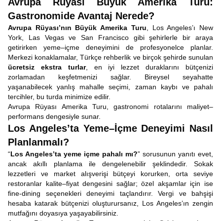
Avrupa Rüyası Büyük Amerika Turu:
Gastronomide Avantaj Nerede?
Avrupa Rüyası’nın
Büyük Amerika Turu
, Los Angeles’ı New
York, Las Vegas ve San Francisco gibi şehirlerle bir araya
getirirken yeme–içme deneyimini de profesyonelce planlar.
Merkezi konaklamalar, Türkçe rehberlik ve birçok şehirde sunulan
ücretsiz ekstra turlar
, en iyi lezzet duraklarını bütçenizi
zorlamadan keşfetmenizi sağlar. Bireysel seyahatte
yaşanabilecek yanlış mahalle seçimi, zaman kaybı ve pahalı
tercihler, bu turda minimize edilir.
Avrupa Rüyası Amerika Turu, gastronomi rotalarını maliyet–
performans dengesiyle sunar.
Los Angeles’ta Yeme–İçme Deneyimi Nasıl
Planlanmalı?
“
Los Angeles’ta yeme içme pahalı mı?
” sorusunun yanıtı evet,
ancak akıllı planlama ile dengelenebilir şeklindedir. Sokak
lezzetleri ve market alışverişi bütçeyi korurken, orta seviye
restoranlar kalite–fiyat dengesini sağlar; özel akşamlar için ise
fine-dining seçenekleri deneyimi taçlandırır. Vergi ve bahşişi
hesaba katarak bütçenizi oluşturursanız, Los Angeles’ın zengin
mutfağını doyasıya yaşayabilirsiniz.