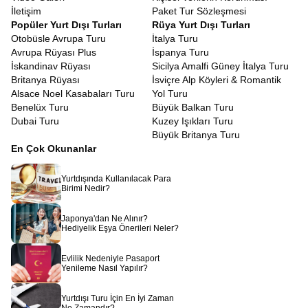
İletişim
Paket Tur Sözleşmesi
Popüler Yurt Dışı Turları
Rüya Yurt Dışı Turları
Otobüsle Avrupa Turu
İtalya Turu
Avrupa Rüyası Plus
İspanya Turu
İskandinav Rüyası
Sicilya Amalfi Güney İtalya Turu
Britanya Rüyası
İsviçre Alp Köyleri & Romantik
Alsace Noel Kasabaları Turu
Yol Turu
Benelüx Turu
Büyük Balkan Turu
Dubai Turu
Kuzey Işıkları Turu
Büyük Britanya Turu
En Çok Okunanlar
Yurtdışında Kullanılacak Para
Birimi Nedir?
Japonya'dan Ne Alınır?
Hediyelik Eşya Önerileri Neler?
Evlilik Nedeniyle Pasaport
Yenileme Nasıl Yapılır?
Yurtdışı Turu İçin En İyi Zaman