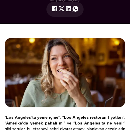
“
Los Angeles’ta yeme içme
”, “
Los Angeles restoran fiyatları
”,
“
Amerika’da yemek pahalı mı
” ve “
Los Angeles’ta ne yenir
”
gibi sorular, bu efsanevi şehri ziyaret etmeyi planlayan gezginlerin