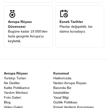
Avrupa Rüyası
Esnek Tarihler
Güvencesi
Planlar değişebilir, biz
Bugüne kadar 19.000'den
daima buradayız.
fazla gezginle Avrupa'yı
keşfettik.
Avrupa Rüyası
Kurumsal
Yurtdışı Turları
Hakkımızda
Ne Dediler
Neden Avrupa Rüyası
Kalite Politikamız
Basında Biz
Yardım Merkezi
İstatistikler
Foto Galeri
Yasal Bilgi
Blog
Gizlilik Politikası
Video Galeri
Kişisel Verilerin Korunması