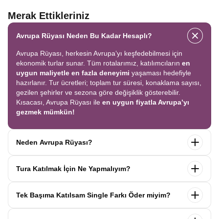
Merak Ettikleriniz
Avrupa Rüyası Neden Bu Kadar Hesaplı?
Avrupa Rüyası, herkesin Avrupa’yı keşfedebilmesi için
ekonomik turlar sunar. Tüm rotalarımız, katılımcıların
en
uygun maliyetle en fazla deneyimi
yaşaması hedefiyle
hazırlanır. Tur ücretleri; toplam tur süresi, konaklama sayısı,
gezilen şehirler ve sezona göre değişiklik gösterebilir.
Kısacası, Avrupa Rüyası ile
en uygun fiyatla Avrupa’yı
gezmek mümkün!
Neden Avrupa Rüyası?
Avrupa Rüyası ile ekonomik bir şekilde
tek seferde birçok
Tura Katılmak İçin Ne Yapmalıyım?
ülkeyi
keşfedin! Ekstra tur ücreti yok, tüm geziler fiyata
dahil.
Profesyonel kokartlı rehberler
,
konforlu oteller
ve
Tur sayfasındaki
“Başvuru Yap”
formunu doldurun ve
benzersiz rotalar
ile Avrupa’yı en keyifli şekilde yaşayın.
Tek Başıma Katılsam Single Farkı Öder miyim?
seyahat sözleşmesini
onaylayın.
İlk taksiti
ödediğinizde
kaydınız tamamlanır ve Avrupa Rüyası’yla yolculuğunuz
Hayır, ödemezsiniz. Avrupa Rüyası’nda tek başına
başlar!