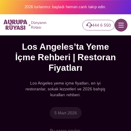
2026 turlarımız başladı hemen canlı takip edin.
Dünyanın
444 6 550
Rotası
Los Angeles’ta Yeme
İçme Rehberi | Restoran
Fiyatları
Los Angeles yeme içme fiyatları, en iyi
restoranlar, sokak lezzetleri ve 2026 bahşiş
kuralları rehberi.
5 Mart 2026
Bu yazıyı paylaş: