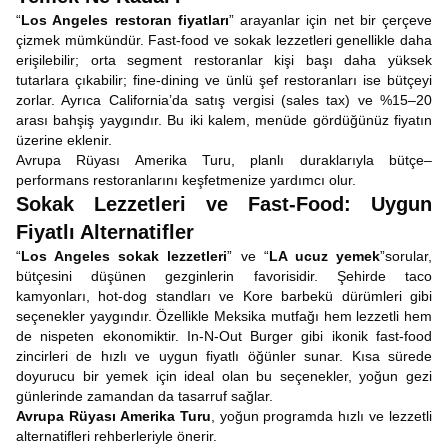
“
Los Angeles restoran fiyatları
” arayanlar için net bir çerçeve
çizmek mümkündür. Fast-food ve sokak lezzetleri genellikle daha
erişilebilir; orta segment restoranlar kişi başı daha yüksek
tutarlara çıkabilir; fine-dining ve ünlü şef restoranları ise bütçeyi
zorlar. Ayrıca California’da satış vergisi (sales tax) ve %15–20
arası bahşiş yaygındır. Bu iki kalem, menüde gördüğünüz fiyatın
üzerine eklenir.
Avrupa Rüyası Amerika Turu, planlı duraklarıyla bütçe–
performans restoranlarını keşfetmenize yardımcı olur.
Sokak Lezzetleri ve Fast-Food: Uygun
Fiyatlı Alternatifler
“
Los Angeles sokak lezzetleri
” ve “
LA ucuz yemek
”sorular,
bütçesini düşünen gezginlerin favorisidir. Şehirde taco
kamyonları, hot-dog standları ve Kore barbekü dürümleri gibi
seçenekler yaygındır. Özellikle Meksika mutfağı hem lezzetli hem
de nispeten ekonomiktir. In-N-Out Burger gibi ikonik fast-food
zincirleri de hızlı ve uygun fiyatlı öğünler sunar. Kısa sürede
doyurucu bir yemek için ideal olan bu seçenekler, yoğun gezi
günlerinde zamandan da tasarruf sağlar.
Avrupa Rüyası Amerika Turu
, yoğun programda hızlı ve lezzetli
alternatifleri rehberleriyle önerir.