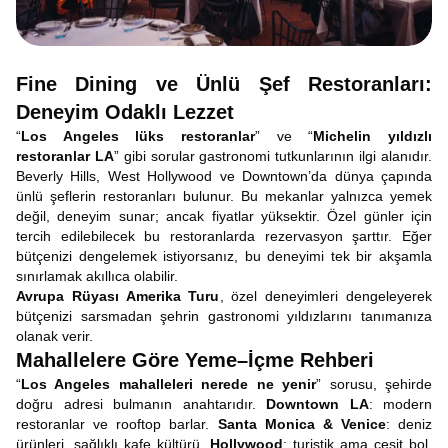
Fine Dining ve Ünlü Şef Restoranları:
Deneyim Odaklı Lezzet
“
Los Angeles lüks restoranlar
” ve “
Michelin yıldızlı
restoranlar LA
” gibi sorular gastronomi tutkunlarının ilgi alanıdır.
Beverly Hills, West Hollywood ve Downtown’da dünya çapında
ünlü şeflerin restoranları bulunur. Bu mekanlar yalnızca yemek
değil, deneyim sunar; ancak fiyatlar yüksektir. Özel günler için
tercih edilebilecek bu restoranlarda rezervasyon şarttır. Eğer
bütçenizi dengelemek istiyorsanız, bu deneyimi tek bir akşamla
sınırlamak akıllıca olabilir.
Avrupa Rüyası Amerika Turu
, özel deneyimleri dengeleyerek
bütçenizi sarsmadan şehrin gastronomi yıldızlarını tanımanıza
olanak verir.
Mahallelere Göre Yeme–İçme Rehberi
“
Los Angeles mahalleleri nerede ne yenir
” sorusu, şehirde
doğru adresi bulmanın anahtarıdır.
Downtown LA
: modern
restoranlar ve rooftop barlar.
Santa Monica & Venice
: deniz
ürünleri, sağlıklı kafe kültürü.
Hollywood
: turistik ama çeşit bol.