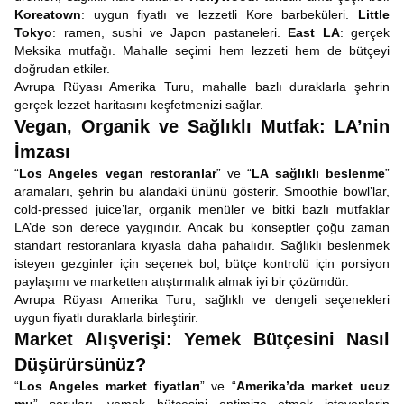
Koreatown
: uygun fiyatlı ve lezzetli Kore barbeküleri.
Little
Tokyo
: ramen, sushi ve Japon pastaneleri.
East LA
: gerçek
Meksika mutfağı. Mahalle seçimi hem lezzeti hem de bütçeyi
doğrudan etkiler.
Avrupa Rüyası Amerika Turu, mahalle bazlı duraklarla şehrin
gerçek lezzet haritasını keşfetmenizi sağlar.
Vegan, Organik ve Sağlıklı Mutfak: LA’nin
İmzası
“
Los Angeles vegan restoranlar
” ve “
LA sağlıklı beslenme
”
aramaları, şehrin bu alandaki ününü gösterir. Smoothie bowl’lar,
cold-pressed juice’lar, organik menüler ve bitki bazlı mutfaklar
LA’de son derece yaygındır. Ancak bu konseptler çoğu zaman
standart restoranlara kıyasla daha pahalıdır. Sağlıklı beslenmek
isteyen gezginler için seçenek bol; bütçe kontrolü için porsiyon
paylaşımı ve marketten atıştırmalık almak iyi bir çözümdür.
Avrupa Rüyası Amerika Turu, sağlıklı ve dengeli seçenekleri
uygun fiyatlı duraklarla birleştirir.
Market Alışverişi: Yemek Bütçesini Nasıl
Düşürürsünüz?
“
Los Angeles market fiyatları
” ve “
Amerika’da market ucuz