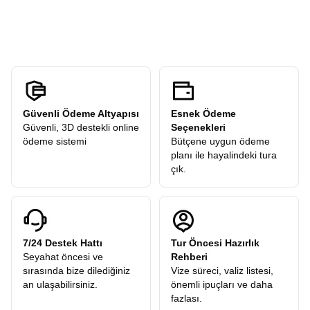
ücreti
talep etmez. Turlarımızdaki tüm ekstra geziler
kendi temponuzda deneyimleyebilirsiniz.
katılımcılarımıza hediye olarak dahildir.
Güvenli Ödeme Altyapısı
Esnek Ödeme
Güvenli, 3D destekli online
Seçenekleri
ödeme sistemi
Bütçene uygun ödeme
planı ile hayalindeki tura
çık.
7/24 Destek Hattı
Tur Öncesi Hazırlık
Seyahat öncesi ve
Rehberi
sırasında bize dilediğiniz
Vize süreci, valiz listesi,
an ulaşabilirsiniz.
önemli ipuçları ve daha
fazlası.