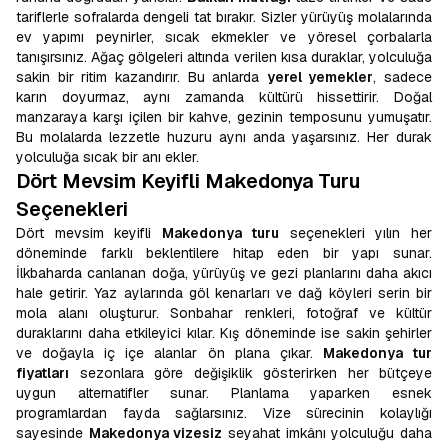
tariflerle sofralarda dengeli tat bırakır. Sizler yürüyüş molalarında
ev yapımı peynirler, sıcak ekmekler ve yöresel çorbalarla
tanışırsınız. Ağaç gölgeleri altında verilen kısa duraklar, yolculuğa
sakin bir ritim kazandırır. Bu anlarda
yerel yemekler
, sadece
karın doyurmaz, aynı zamanda kültürü hissettirir. Doğal
manzaraya karşı içilen bir kahve, gezinin temposunu yumuşatır.
Bu molalarda lezzetle huzuru aynı anda yaşarsınız. Her durak
yolculuğa sıcak bir anı ekler.
Dört Mevsim Keyifli Makedonya Turu
Seçenekleri
Dört mevsim keyifli
Makedonya turu
seçenekleri yılın her
döneminde farklı beklentilere hitap eden bir yapı sunar.
İlkbaharda canlanan doğa, yürüyüş ve gezi planlarını daha akıcı
hale getirir. Yaz aylarında göl kenarları ve dağ köyleri serin bir
mola alanı oluşturur. Sonbahar renkleri, fotoğraf ve kültür
duraklarını daha etkileyici kılar. Kış döneminde ise sakin şehirler
ve doğayla iç içe alanlar ön plana çıkar.
Makedonya tur
fiyatları
sezonlara göre değişiklik gösterirken her bütçeye
uygun alternatifler sunar. Planlama yaparken esnek
programlardan fayda sağlarsınız. Vize sürecinin kolaylığı
sayesinde
Makedonya vizesiz
seyahat imkânı yolculuğu daha