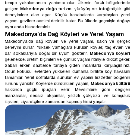
tempo yakalamanıza yardımcı olur. Ülkenin farklı bölgelerinde
gelişen
Makedonya doğa turizmi
yürüyüş ve fotoğrafçılık gibi
deneyimlere alan açar. Küçük kasabalarda karşılaşılan yerel
yaşam, gezilere samimi derinlik katar. Bu ülkede geçmişle doğayı
aynı anda hissedersiniz.
Makedonya’da Dağ Köyleri ve Yerel Yaşam
Makedonya’da dağ köyleri ve yerel yaşam, sakin ve gerçek
deneyim sunar. Yüksek yamaçlara kurulan köyler, taş evleri ve
dar sokaklarıyla doğal bir uyum gösterir.
Makedonya köyleri
geleneksel üretim biçimleri ve günlük yaşam ritmiyle dikkat çeker.
Sabah erken saatlerde tarlaya giden insanlarla karşılaşırsınız.
Odun kokusu, evlerden yükselen dumanla birlikte köy havasını
tamamlar. Yerel sofralarda sunulan ev yapımı lezzetler bölgenin
ruhunu yansıtır. Köylerde sürdürülen yaşam,
Makedonya kültürü
hakkında güçlü ipuçları verir. Mevsimlere göre değişen
manzaralar, sessiz akşamlar, yıldızlı gökyüzü ve komşuluk
ilişkileri, ziyaretçilere zamandan kopmuş hissi yaşatır.