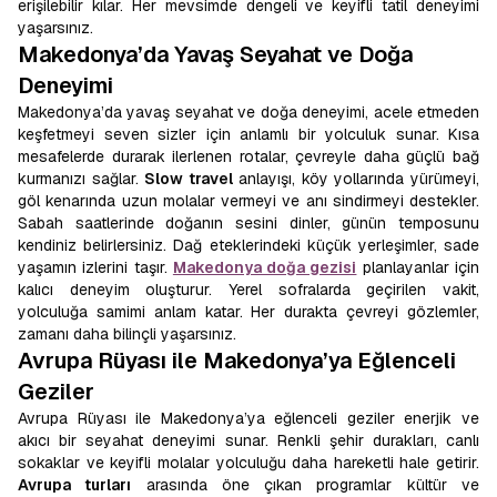
erişilebilir kılar. Her mevsimde dengeli ve keyifli tatil deneyimi
yaşarsınız.
Makedonya’da Yavaş Seyahat ve Doğa
Deneyimi
Makedonya’da yavaş seyahat ve doğa deneyimi, acele etmeden
keşfetmeyi seven sizler için anlamlı bir yolculuk sunar. Kısa
mesafelerde durarak ilerlenen rotalar, çevreyle daha güçlü bağ
kurmanızı sağlar.
Slow travel
anlayışı, köy yollarında yürümeyi,
göl kenarında uzun molalar vermeyi ve anı sindirmeyi destekler.
Sabah saatlerinde doğanın sesini dinler, günün temposunu
kendiniz belirlersiniz. Dağ eteklerindeki küçük yerleşimler, sade
yaşamın izlerini taşır.
Makedonya doğa gezisi
planlayanlar için
kalıcı deneyim oluşturur. Yerel sofralarda geçirilen vakit,
yolculuğa samimi anlam katar. Her durakta çevreyi gözlemler,
zamanı daha bilinçli yaşarsınız.
Avrupa Rüyası ile Makedonya’ya Eğlenceli
Geziler
Avrupa Rüyası ile Makedonya’ya eğlenceli geziler enerjik ve
akıcı bir seyahat deneyimi sunar. Renkli şehir durakları, canlı
sokaklar ve keyifli molalar yolculuğu daha hareketli hale getirir.
Avrupa turları
arasında öne çıkan programlar kültür ve