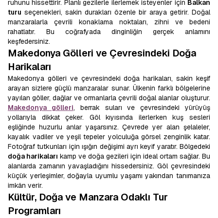
ruhunu hissettirir. Planlı gezilerle ilerlemek isteyenler için
Balkan
turu
seçenekleri, sakin durakları özenle bir araya getirir. Doğal
manzaralarla çevrili konaklama noktaları, zihni ve bedeni
rahatlatır. Bu coğrafyada dinginliğin gerçek anlamını
keşfedersiniz.
Makedonya Gölleri ve Çevresindeki Doğa
Harikaları
Makedonya gölleri ve çevresindeki doğa harikaları, sakin keşif
arayan sizlere güçlü manzaralar sunar. Ülkenin farklı bölgelerine
yayılan göller, dağlar ve ormanlarla çevrili doğal alanlar oluşturur.
Makedonya gölleri
, berrak suları ve çevresindeki yürüyüş
yollarıyla dikkat çeker. Göl kıyısında ilerlerken kuş sesleri
eşliğinde huzurlu anlar yaşarsınız. Çevrede yer alan şelaleler,
kayalık vadiler ve yeşil tepeler yolculuğa görsel zenginlik katar.
Fotoğraf tutkunları için ışığın değişimi ayrı keyif yaratır. Bölgedeki
doğa harikaları
kamp ve doğa gezileri için ideal ortam sağlar. Bu
alanlarda zamanın yavaşladığını hissedersiniz. Göl çevresindeki
küçük yerleşimler, doğayla uyumlu yaşamı yakından tanımanıza
imkân verir.
Kültür, Doğa ve Manzara Odaklı Tur
Programları