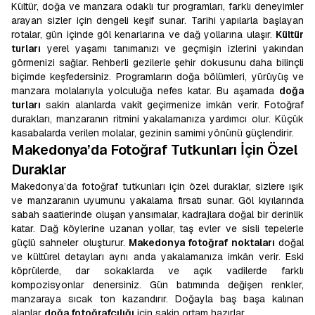
Kültür, doğa ve manzara odaklı tur programları, farklı deneyimler
arayan sizler için dengeli keşif sunar. Tarihi yapılarla başlayan
rotalar, gün içinde göl kenarlarına ve dağ yollarına ulaşır.
Kültür
turları
yerel yaşamı tanımanızı ve geçmişin izlerini yakından
görmenizi sağlar. Rehberli gezilerle şehir dokusunu daha bilinçli
biçimde keşfedersiniz. Programların doğa bölümleri, yürüyüş ve
manzara molalarıyla yolculuğa nefes katar. Bu aşamada
doğa
turları
sakin alanlarda vakit geçirmenize imkân verir. Fotoğraf
durakları, manzaranın ritmini yakalamanıza yardımcı olur. Küçük
kasabalarda verilen molalar, gezinin samimi yönünü güçlendirir.
Makedonya’da Fotoğraf Tutkunları İçin Özel
Duraklar
Makedonya’da fotoğraf tutkunları için özel duraklar, sizlere ışık
ve manzaranın uyumunu yakalama fırsatı sunar. Göl kıyılarında
sabah saatlerinde oluşan yansımalar, kadrajlara doğal bir derinlik
katar. Dağ köylerine uzanan yollar, taş evler ve sisli tepelerle
güçlü sahneler oluşturur.
Makedonya fotoğraf noktaları
doğal
ve kültürel detayları aynı anda yakalamanıza imkân verir. Eski
köprülerde, dar sokaklarda ve açık vadilerde farklı
kompozisyonlar denersiniz. Gün batımında değişen renkler,
manzaraya sıcak ton kazandırır. Doğayla baş başa kalınan
alanlar
doğa fotoğrafçılığı
için sakin ortam hazırlar.