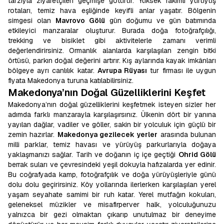
tarzıyla ziyaretçileri geçmişe götürür. Yüksek rakımlı yürüyüş
rotaları, temiz hava eşliğinde keyifli anlar yaşatır. Bölgenin
simgesi olan
Mavrovo Gölü
gün doğumu ve gün batımında
etkileyici manzaralar oluşturur. Burada doğa fotoğrafçılığı,
trekking ve bisiklet gibi aktivitelerle zamanı verimli
değerlendirirsiniz. Ormanlık alanlarda karşılaşılan zengin bitki
örtüsü, parkın doğal değerini artırır. Kış aylarında kayak imkânları
bölgeye ayrı canlılık katar.
Avrupa Rüyası
tur firması ile uygun
fiyata Makedonya turuna katılabilirsiniz.
Makedonya’nın Doğal Güzelliklerini Keşfet
Makedonya’nın doğal güzelliklerini keşfetmek isteyen sizler her
adımda farklı manzarayla karşılaşırsınız. Ülkenin dört bir yanına
yayılan dağlar, vadiler ve göller, sakin bir yolculuk için güçlü bir
zemin hazırlar.
Makedonya gezilecek yerler
arasında bulunan
milli parklar, temiz havası ve yürüyüş parkurlarıyla doğaya
yaklaşmanızı sağlar. Tarih ve doğanın iç içe geçtiği
Ohrid Gölü
berrak suları ve çevresindeki yeşil dokuyla hafızalarda yer edinir.
Bu coğrafyada kamp, fotoğrafçılık ve doğa yürüyüşleriyle günü
dolu dolu geçirirsiniz. Köy yollarında ilerlerken karşılaşılan yerel
yaşam seyahate samimi bir ruh katar. Yerel mutfağın kokuları,
geleneksel müzikler ve misafirperver halk, yolculuğunuzu
yalnızca bir gezi olmaktan çıkarıp unutulmaz bir deneyime