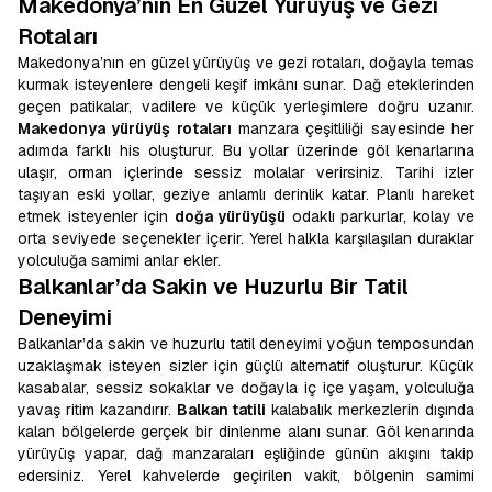
Makedonya’nın En Güzel Yürüyüş ve Gezi
Rotaları
Makedonya’nın en güzel yürüyüş ve gezi rotaları, doğayla temas
kurmak isteyenlere dengeli keşif imkânı sunar. Dağ eteklerinden
geçen patikalar, vadilere ve küçük yerleşimlere doğru uzanır.
Makedonya yürüyüş rotaları
manzara çeşitliliği sayesinde her
adımda farklı his oluşturur. Bu yollar üzerinde göl kenarlarına
ulaşır, orman içlerinde sessiz molalar verirsiniz. Tarihi izler
taşıyan eski yollar, geziye anlamlı derinlik katar. Planlı hareket
etmek isteyenler için
doğa yürüyüşü
odaklı parkurlar, kolay ve
orta seviyede seçenekler içerir. Yerel halkla karşılaşılan duraklar
yolculuğa samimi anlar ekler.
Balkanlar’da Sakin ve Huzurlu Bir Tatil
Deneyimi
Balkanlar’da sakin ve huzurlu tatil deneyimi yoğun temposundan
uzaklaşmak isteyen sizler için güçlü alternatif oluşturur. Küçük
kasabalar, sessiz sokaklar ve doğayla iç içe yaşam, yolculuğa
yavaş ritim kazandırır.
Balkan tatili
kalabalık merkezlerin dışında
kalan bölgelerde gerçek bir dinlenme alanı sunar. Göl kenarında
yürüyüş yapar, dağ manzaraları eşliğinde günün akışını takip
edersiniz. Yerel kahvelerde geçirilen vakit, bölgenin samimi