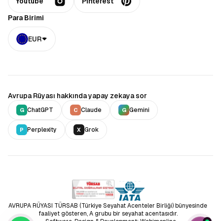
Youtube
Pinterest
Para Birimi
EUR
Avrupa Rüyası hakkında yapay zekaya sor
ChatGPT
Claude
Gemini
G
C
G
Perplexity
Grok
P
X
AVRUPA RÜYASI TÜRSAB (Türkiye Seyahat Acenteler Birliği) bünyesinde
faaliyet gösteren, A grubu bir seyahat acentasıdır.