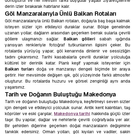
dönüştürür ve her mevsim farklı duygular yaşatır ziyaretçilerine
derin izler bırakarak hatırlanır kalır.
Göl Manzaralarıyla Ünlü Balkan Rotaları
Göl manzaralarıyla ünlü Balkan rotaları, doğayla baş başa kalmak
isteyen sizler için etkileyici duraklar sunar. Bölge genelinde
uzanan yollar, dağların arasından geçerken berrak sularla çevrili
göllere ulaşmanızı sağlar.
Balkan gölleri
sabah ışığında
yansıyan renkleriyle fotoğraf tutkunlarının ilgisini çeker. Bu
rotalarda yürüyüş yapar, göl kenarında dinlenir ve sessizliğin
tadını çıkarırsınız. Tarihi kasabalarla çevrili duraklar yolculuğa
kültürel bir derinlik katar. Planlı keşif yapmak isteyenler için
Balkan turları
doğa ve manzarayı dengeli biçimde bir araya
getirir. Her mevsimde değişen ışık, göl yüzeyinde farklı atmosfer
oluşturur. Bu rotalarda huzuru ve görsel zenginliği aynı anda
yaşarsınız.
Tarih ve Doğanın Buluştuğu Makedonya
Tarih ve doğanın buluştuğu Makedonya, keşfetmeyi seven sizler
için dengeli ve etkileyici yolculuk sunar. Antik kent kalıntıları, taş
köprüler ve eski çarşılar,
Makedonya tarihi
hakkında güçlü izler
taşır. Bu yapılar, dağlar ve nehirlerle çevrili coğrafyada yer alır.
Bir şehirden diğerine geçerken doğal manzaraların değişimine
tanıklık edersiniz. Orman yolları, göl kıyıları ve vadiler, sakin