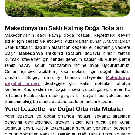
Makedonya’nın Saklı Kalmış Doğa Rotaları
Makedonya’nın saklı kalmış doğa rotaları, keşfetmeyi seven
sizler için sessiz ve etkileyici güzergâhlar sunar. Ana yollardan
uzak patikalar, dağların arasından geçerek el değmemiş vadilere
ulaşır.
Makedonya trekking
rotaları
, doğayla birebir temas
kurmak isteyenler için dengeli deneyim sağlar. Bu yürüyüşlerde
temiz havayı solur, manzaranın ritmine ayak uydurursunuz.
Orman içindeki açıklıklar, kısa molalar için doğal duraklar
oluşturur. Bölgeyi daha iyi tanımak isteyenler
Makedonya
seyahat rehberi
desteğiyle gizli kalan noktaları rahatça
keşfeder. Kuş sesleri ve rüzgârın sesi, yolculuğa eşlik eder. Bu
rotalarda kalabalıktan uzak gerçek bir doğa hissi yakalarsınız.
Zamanın akışı, bu alanlarda daha sade bir anlam kazanır.
Yerel Lezzetler ve Doğal Ortamda Molalar
Yerel lezzetler ve doğal ortamda molalar, seyahat sırasında
deneyimi derinleştirmek isteyen sizler için güçlü bağ kurar.
Doğayla çevrili küçük lokantalarda sunulan yemekler, bölgenin
ruhunu doğrudan yansıtır.
Balkan mutfağı
taze ürünler ve sade