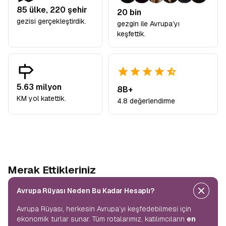
85
ülke,
220
şehir
20 bin
gezisi gerçekleştirdik.
gezgin ile Avrupa’yı
keşfettik.
5.63 milyon
8B+
KM yol katettik.
4.8 değerlendirme
Merak Ettikleriniz
Avrupa Rüyası Neden Bu Kadar Hesaplı?
Avrupa Rüyası, herkesin Avrupa’yı keşfedebilmesi için
ekonomik turlar sunar. Tüm rotalarımız, katılımcıların
en