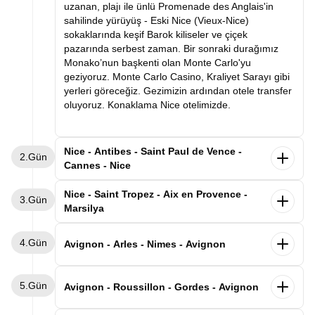
uzanan, plajı ile ünlü Promenade des Anglais'in
sahilinde yürüyüş - Eski Nice (Vieux-Nice)
sokaklarında keşif Barok kiliseler ve çiçek
pazarında serbest zaman. Bir sonraki durağımız
Monako’nun başkenti olan Monte Carlo'yu
geziyoruz. Monte Carlo Casino, Kraliyet Sarayı gibi
yerleri göreceğiz. Gezimizin ardından otele transfer
oluyoruz. Konaklama Nice otelimizde.
Nice - Antibes - Saint Paul de Vence -
2.Gün
Cannes - Nice
Sabah kahvaltı sonrası Cannes'e hareket ediyoruz.
Nice - Saint Tropez - Aix en Provence -
3.Gün
Fransız Rivierası’nın incisi Cannes, altın kumsalları,
Marsilya
palmiyeli caddeleri ve dünyaca ünlü film festivaliyle
tanınır. Akdeniz’in zarafetini, sanatın ışıltısını ve
Sabah kahvaltımızın ardından Marsilya'ya hareket
4.Gün
Fransız lüksünü bir arada sunan bu şehir, her
ediyoruz. İlk durağımız
dünyanın en ünlü tatil
Avignon - Arles - Nimes - Avignon
ziyaretçiye kırmızı halıda yürüyormuş hissi verir.
destinasyonlarından biri olan
Saint Tropez olacak.
Güney Fransa Côte d’Azur’un kalbinde yer alan,
Ardından bir diğer noktamız olan Aix-en-Provence
Sabah kahvaltı sonrası ilk durağımız tarihi şehir
A
kdeniz’in mavi sularıyla tarihin zarafetini
5.Gün
gezimize başlıyoruz. Roma döneminden kalan su
Arles. Bir zamanlar Roma metropolü, bu dönemden
Avignon - Roussillon - Gordes - Avignon
buluşturan büyüleyici bir Fransız sahil kenti
Antibes
şebekesi ve çeşmeleri halen çalışan bu şehirde
kalan eserlerin tamamı “Unesco dünya kültür
ilk durağımız olacak. Şehrin kalbinde yer alan Vieil
yapacağımız yürüyüş turumuz esnasında Rotonde
mirasına” kayıtlı olan ve ünlü ressam Van Gogh'un