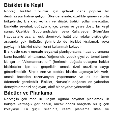
Bisiklet ile Keşif
Norveç, bisiklet tutkunları için giderek daha popüler bir
destinasyon haline geliyor. Ülke genelinde, özellikle güney ve orta
bölgelerde,
bisiklet yolları
ve düşük trafikli yollar mevcuttur.
Bisikletle seyahat, doğayla iç içe, yavaş ve çevre dostu bir keşif
sunar. Özellikle, Gudbrandsdalen veya Rallarvegen (Flåm’dan
Haugastøl’e uzanan eski demiryolu hattı) gibi rotalar bisikletçiler
arasında çok ünlüdür. Şehirlerde de bisiklet kiralamak veya
paylaşımlı bisiklet sistemlerini kullanmak kolaydır.
Bisikletle uzun mesafe seyahat
planlıyorsanız, hava durumuna
karşı hazırlıklı olmalısınız. Yağmurluk, yedek giysi ve temel tamir
kiti şarttır. “Allemannsretten” (herkesin doğada dolaşma hakkı)
bisikletçiler için de geçerlidir, ancak özel arazilere saygı
gösterilmelidir. Birçok tren ve otobüs, bisiklet taşımaya izin verir,
ancak önceden rezervasyon yaptırmanız ve ek bir ücret
ödemeniz gerekebilir. Bisiklet, Norveç’in doğasını en yakından
deneyimlemenizi sağlayan, aktif bir seyahat yöntemidir.
Biletler ve Planlama
Norveç’in çok modüllü ulaşım ağında seyahat planlamak ilk
bakışta karmaşık görünebilir, ancak doğru araçlarla bu iş çok
kolaylaşır. En güçlü silahınız, resmi planlama sitesi ve