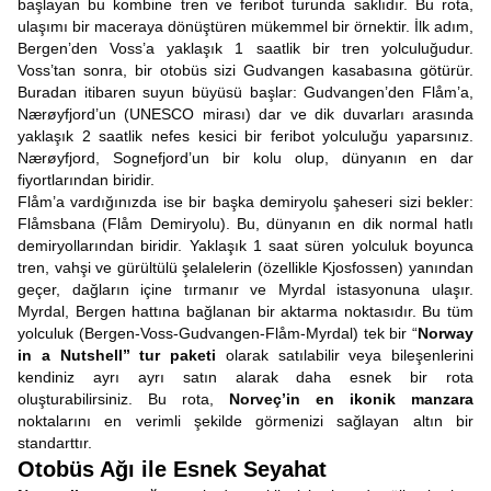
başlayan bu kombine tren ve feribot turunda saklıdır. Bu rota,
ulaşımı bir maceraya dönüştüren mükemmel bir örnektir. İlk adım,
Bergen’den Voss’a yaklaşık 1 saatlik bir tren yolculuğudur.
Voss’tan sonra, bir otobüs sizi Gudvangen kasabasına götürür.
Buradan itibaren suyun büyüsü başlar: Gudvangen’den Flåm’a,
Nærøyfjord’un (UNESCO mirası) dar ve dik duvarları arasında
yaklaşık 2 saatlik nefes kesici bir feribot yolculuğu yaparsınız.
Nærøyfjord, Sognefjord’un bir kolu olup, dünyanın en dar
fiyortlarından biridir.
Flåm’a vardığınızda ise bir başka demiryolu şaheseri sizi bekler:
Flåmsbana (Flåm Demiryolu). Bu, dünyanın en dik normal hatlı
demiryollarından biridir. Yaklaşık 1 saat süren yolculuk boyunca
tren, vahşi ve gürültülü şelalelerin (özellikle Kjosfossen) yanından
geçer, dağların içine tırmanır ve Myrdal istasyonuna ulaşır.
Myrdal, Bergen hattına bağlanan bir aktarma noktasıdır. Bu tüm
yolculuk (Bergen-Voss-Gudvangen-Flåm-Myrdal) tek bir “
Norway
in a Nutshell”
tur paketi
olarak satılabilir veya bileşenlerini
kendiniz ayrı ayrı satın alarak daha esnek bir rota
oluşturabilirsiniz. Bu rota,
Norveç’in en ikonik manzara
noktalarını en verimli şekilde görmenizi sağlayan altın bir
standarttır.
Otobüs Ağı ile Esnek Seyahat