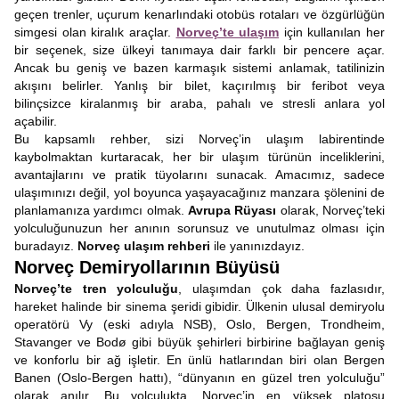
geçen trenler, uçurum kenarlındaki otobüs rotaları ve özgürlüğün
simgesi olan kiralık araçlar.
Norveç’te ulaşım
için kullanılan her
bir seçenek, size ülkeyi tanımaya dair farklı bir pencere açar.
Ancak bu geniş ve bazen karmaşık sistemi anlamak, tatilinizin
akışını belirler. Yanlış bir bilet, kaçırılmış bir feribot veya
bilinçsizce kiralanmış bir araba, pahalı ve stresli anlara yol
açabilir.
Bu kapsamlı rehber, sizi Norveç’in ulaşım labirentinde
kaybolmaktan kurtaracak, her bir ulaşım türünün inceliklerini,
avantajlarını ve pratik tüyolarını sunacak. Amacımız, sadece
ulaşımınızı değil, yol boyunca yaşayacağınız manzara şölenini de
planlamanıza yardımcı olmak.
Avrupa Rüyası
olarak, Norveç’teki
yolculuğunuzun her anının sorunsuz ve unutulmaz olması için
buradayız.
Norveç ulaşım rehberi
ile yanınızdayız.
Norveç Demiryollarının Büyüsü
Norveç’te tren yolculuğu
, ulaşımdan çok daha fazlasıdır,
hareket halinde bir sinema şeridi gibidir. Ülkenin ulusal demiryolu
operatörü Vy (eski adıyla NSB), Oslo, Bergen, Trondheim,
Stavanger ve Bodø gibi büyük şehirleri birbirine bağlayan geniş
ve konforlu bir ağ işletir. En ünlü hatlarından biri olan Bergen
Banen (Oslo-Bergen hattı), “dünyanın en güzel tren yolculuğu”
olarak anılır. Bu yolculukta, Norveç’in en yüksek platosu