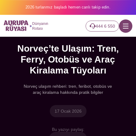
2026 turlarımız başladı hemen canlı takip edin.
Dünyanın
444 6 550
Rotası
Norveç’te Ulaşım: Tren,
Ferry, Otobüs ve Araç
Kiralama Tüyoları
Norveç ulaşım rehberi: tren, feribot, otobüs ve
araç kiralama hakkında pratik bilgiler
17 Ocak 2026
Bu yazıyı paylaş: