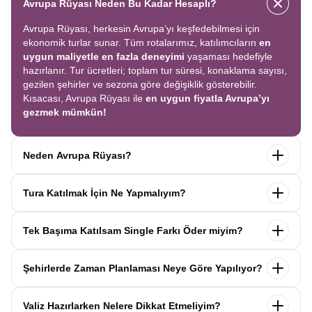
Avrupa Rüyası Neden Bu Kadar Hesaplı?
Avrupa Rüyası, herkesin Avrupa’yı keşfedebilmesi için
ekonomik turlar sunar. Tüm rotalarımız, katılımcıların
en
uygun maliyetle en fazla deneyimi
yaşaması hedefiyle
hazırlanır. Tur ücretleri; toplam tur süresi, konaklama sayısı,
gezilen şehirler ve sezona göre değişiklik gösterebilir.
Kısacası, Avrupa Rüyası ile
en uygun fiyatla Avrupa’yı
gezmek mümkün!
Neden Avrupa Rüyası?
Avrupa Rüyası ile ekonomik bir şekilde
tek seferde birçok
Tura Katılmak İçin Ne Yapmalıyım?
ülkeyi
keşfedin! Ekstra tur ücreti yok, tüm geziler fiyata
dahil.
Profesyonel kokartlı rehberler
,
konforlu oteller
ve
Tur sayfasındaki
“Başvuru Yap”
formunu doldurun ve
benzersiz rotalar
ile Avrupa’yı en keyifli şekilde yaşayın.
Tek Başıma Katılsam Single Farkı Öder miyim?
seyahat sözleşmesini
onaylayın.
İlk taksiti
ödediğinizde
kaydınız tamamlanır ve Avrupa Rüyası’yla yolculuğunuz
Hayır, ödemezsiniz. Avrupa Rüyası’nda tek başına
başlar!
Şehirlerde Zaman Planlaması Neye Göre Yapılıyor?
katıldığınızda
1000 Euro’ya varan single farkı
uygulanmaz.
Sizi, mesleğinize ve yaşınıza uygun bir
Avrupa Rüyası turlarındaki tüm zaman planlamaları,
uzman
katılımcı ile eşleştiririz; böylece
ek ücret ödemeden
Valiz Hazırlarken Nelere Dikkat Etmeliyim?
operasyon birimimiz tarafından önceden test edilip
en
konforlu bir şekilde seyahat edebilirsiniz.