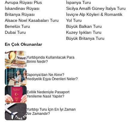
Avrupa Rüyası Plus
İspanya Turu
İskandinav Rüyası
Sicilya Amalfi Güney İtalya Turu
Britanya Rüyası
İsviçre Alp Köyleri & Romantik
Alsace Noel Kasabaları Turu
Yol Turu
Benelüx Turu
Büyük Balkan Turu
Dubai Turu
Kuzey Işıkları Turu
Büyük Britanya Turu
En Çok Okunanlar
Yurtdışında Kullanılacak Para
Birimi Nedir?
Japonya'dan Ne Alınır?
Hediyelik Eşya Önerileri Neler?
Evlilik Nedeniyle Pasaport
Yenileme Nasıl Yapılır?
Yurtdışı Turu İçin En İyi Zaman
Ne Zamandır?