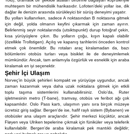
Yolu), dramatik bir şekilde adaları birbirine bağlayan köprüleriyle
muhteşem bir mühendislik harikasıdır. Lofoten’deki yollar ise, dik
dağlar ile denizin arasında sürükleyici bir sürüş deneyimi yaşatır.
Bu yolları kullanırken, sadece A noktasından B noktasına gitmek
için değil, yolda olmanın keyfini çıkarmak için zaman ayırın.
Belirlenmiş seyir noktalarında (utsiktspunkt) durup fotoğraf çekin,
kısa yürüyüşlere çıkın. Bu yolların çoğu, kışın kapalı olabilir
(özellikle Trollstigen). Açılış ve kapanış tarihlerini önceden kontrol
etmek çok önemlidir. Bu rotaları araç kiralamadan da, bazı
bölümlerini otobüs turları veya bisiklet ile de deneyimlemek
mümkündür. Ancak, tam anlamıyla özgürlük ve esneklik için araba
kiralamak en iyi seçenektir.
Şehir İçi Ulaşım
Norveç’in büyük şehirleri kompakt ve yürüyüşe uygundur, ancak
zaman kazanmak veya daha uzak noktalara gitmek için etkili
toplu taşıma sistemlerini kullanabilirsiniz. Oslo’da, Ruter
işletmesinin metro (T-bane), tramvay, otobüs ve feribot ağı çok
kapsamlıdır. Oslo Pass kartı, ulaşımın yanı sıra birçok müzeye
ücretsiz giriş sağlar. Bergen’de ise, hafif raylı sistem (Bybanen) ve
otobüsler ana ulaşım araçlarıdır. Şehir merkezi küçüktür, ancak
Fløyen veya Ulriken tepelerine çıkmak için füniküler veya teleferik
kullanılabilir. Bergen’de araba kiralamak pek mantıklı değildir;