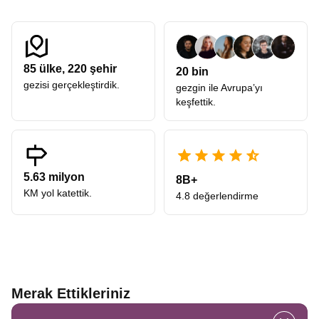
85
ülke,
220
şehir
20 bin
gezisi gerçekleştirdik.
gezgin ile Avrupa’yı
keşfettik.
5.63 milyon
8B+
KM yol katettik.
4.8 değerlendirme
Merak Ettikleriniz