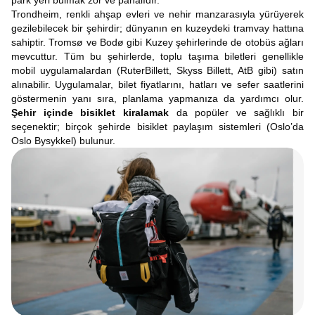
park yeri bulmak zor ve pahalıdır.
Trondheim, renkli ahşap evleri ve nehir manzarasıyla yürüyerek
gezilebilecek bir şehirdir; dünyanın en kuzeydeki tramvay hattına
sahiptir. Tromsø ve Bodø gibi Kuzey şehirlerinde de otobüs ağları
mevcuttur. Tüm bu şehirlerde, toplu taşıma biletleri genellikle
mobil uygulamalardan (RuterBillett, Skyss Billett, AtB gibi) satın
alınabilir. Uygulamalar, bilet fiyatlarını, hatları ve sefer saatlerini
göstermenin yanı sıra, planlama yapmanıza da yardımcı olur.
Şehir içinde
bisiklet kiralamak
da popüler ve sağlıklı bir
seçenektir; birçok şehirde bisiklet paylaşım sistemleri (Oslo’da
Oslo Bysykkel) bulunur.