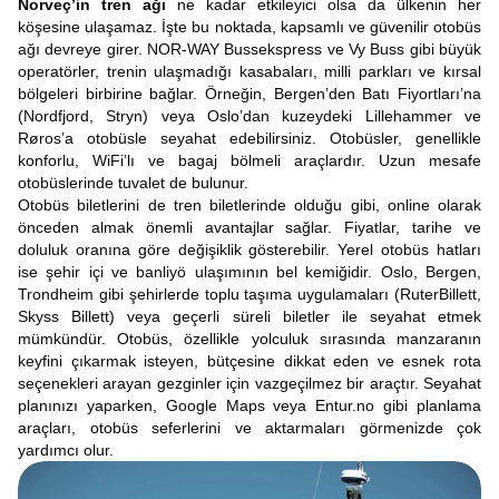
Norveç’in tren ağı
ne kadar etkileyici olsa da ülkenin her
köşesine ulaşamaz. İşte bu noktada, kapsamlı ve güvenilir otobüs
ağı devreye girer. NOR-WAY Bussekspress ve Vy Buss gibi büyük
operatörler, trenin ulaşmadığı kasabaları, milli parkları ve kırsal
bölgeleri birbirine bağlar. Örneğin, Bergen’den Batı Fiyortları’na
(Nordfjord, Stryn) veya Oslo’dan kuzeydeki Lillehammer ve
Røros’a otobüsle seyahat edebilirsiniz. Otobüsler, genellikle
konforlu, WiFi’lı ve bagaj bölmeli araçlardır. Uzun mesafe
otobüslerinde tuvalet de bulunur.
Otobüs biletlerini de tren biletlerinde olduğu gibi, online olarak
önceden almak önemli avantajlar sağlar. Fiyatlar, tarihe ve
doluluk oranına göre değişiklik gösterebilir. Yerel otobüs hatları
ise şehir içi ve banliyö ulaşımının bel kemiğidir. Oslo, Bergen,
Trondheim gibi şehirlerde toplu taşıma uygulamaları (RuterBillett,
Skyss Billett) veya geçerli süreli biletler ile seyahat etmek
mümkündür. Otobüs, özellikle yolculuk sırasında manzaranın
keyfini çıkarmak isteyen, bütçesine dikkat eden ve esnek rota
seçenekleri arayan gezginler için vazgeçilmez bir araçtır. Seyahat
planınızı yaparken, Google Maps veya Entur.no gibi planlama
araçları, otobüs seferlerini ve aktarmaları görmenizde çok
yardımcı olur.