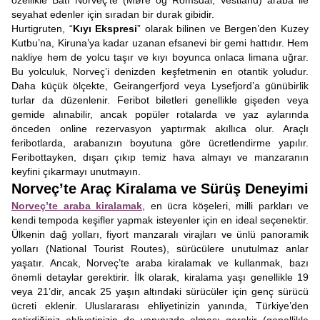
özellikle Batı Norveç’te (Møre og Romsdal, Vestland) araba ile
seyahat edenler için sıradan bir durak gibidir.
Hurtigruten, “
Kıyı Ekspresi
” olarak bilinen ve Bergen’den Kuzey
Kutbu’na, Kiruna’ya kadar uzanan efsanevi bir gemi hattıdır. Hem
nakliye hem de yolcu taşır ve kıyı boyunca onlaca limana uğrar.
Bu yolculuk, Norveç’i denizden keşfetmenin en otantik yoludur.
Daha küçük ölçekte, Geirangerfjord veya Lysefjord’a günübirlik
turlar da düzenlenir. Feribot biletleri genellikle gişeden veya
gemide alınabilir, ancak popüler rotalarda ve yaz aylarında
önceden online rezervasyon yaptırmak akıllıca olur. Araçlı
feribotlarda, arabanızın boyutuna göre ücretlendirme yapılır.
Feribottayken, dışarı çıkıp temiz hava almayı ve manzaranın
keyfini çıkarmayı unutmayın.
Norveç’te Araç Kiralama ve Sürüş Deneyimi
Norveç’te araba kiralamak
, en ücra köşeleri, milli parkları ve
kendi tempoda keşifler yapmak isteyenler için en ideal seçenektir.
Ülkenin dağ yolları, fiyort manzaralı virajları ve ünlü panoramik
yolları (National Tourist Routes), sürücülere unutulmaz anlar
yaşatır. Ancak, Norveç’te araba kiralamak ve kullanmak, bazı
önemli detaylar gerektirir. İlk olarak, kiralama yaşı genellikle 19
veya 21’dir, ancak 25 yaşın altındaki sürücüler için genç sürücü
ücreti eklenir. Uluslararası ehliyetinizin yanında, Türkiye’den