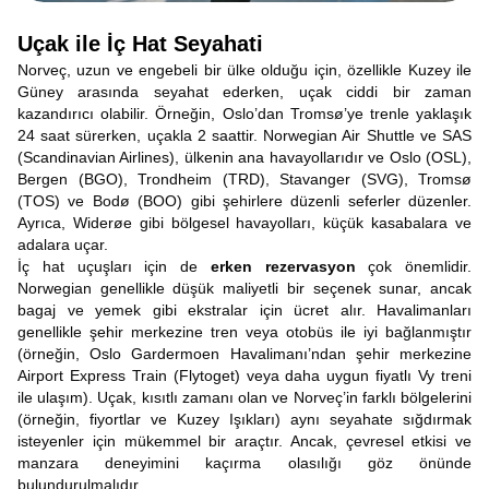
Uçak ile İç Hat Seyahati
Norveç, uzun ve engebeli bir ülke olduğu için, özellikle Kuzey ile
Güney arasında seyahat ederken, uçak ciddi bir zaman
kazandırıcı olabilir. Örneğin, Oslo’dan Tromsø’ye trenle yaklaşık
24 saat sürerken, uçakla 2 saattir. Norwegian Air Shuttle ve SAS
(Scandinavian Airlines), ülkenin ana havayollarıdır ve Oslo (OSL),
Bergen (BGO), Trondheim (TRD), Stavanger (SVG), Tromsø
(TOS) ve Bodø (BOO) gibi şehirlere düzenli seferler düzenler.
Ayrıca, Widerøe gibi bölgesel havayolları, küçük kasabalara ve
adalara uçar.
İç hat uçuşları için de
erken rezervasyon
çok önemlidir.
Norwegian genellikle düşük maliyetli bir seçenek sunar, ancak
bagaj ve yemek gibi ekstralar için ücret alır. Havalimanları
genellikle şehir merkezine tren veya otobüs ile iyi bağlanmıştır
(örneğin, Oslo Gardermoen Havalimanı’ndan şehir merkezine
Airport Express Train (Flytoget) veya daha uygun fiyatlı Vy treni
ile ulaşım). Uçak, kısıtlı zamanı olan ve Norveç’in farklı bölgelerini
(örneğin, fiyortlar ve Kuzey Işıkları) aynı seyahate sığdırmak
isteyenler için mükemmel bir araçtır. Ancak, çevresel etkisi ve
manzara deneyimini kaçırma olasılığı göz önünde
bulundurulmalıdır.