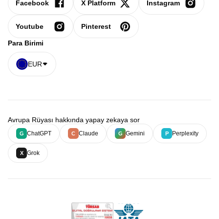
Facebook
X Platform
Instagram
Youtube
Pinterest
Para Birimi
EUR
Avrupa Rüyası hakkında yapay zekaya sor
ChatGPT
Claude
Gemini
Perplexity
G
C
G
P
Grok
X