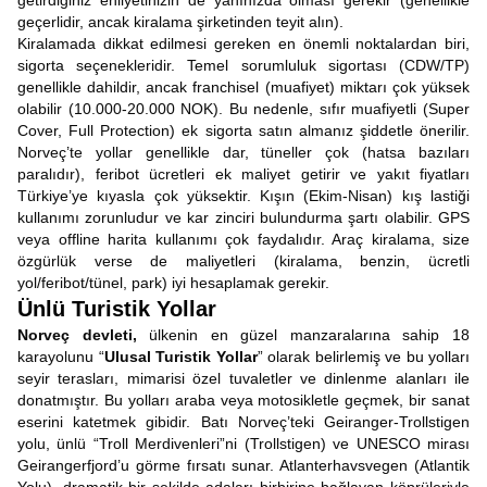
getirdiğiniz ehliyetinizin de yanınızda olması gerekir (genellikle
geçerlidir, ancak kiralama şirketinden teyit alın).
Kiralamada dikkat edilmesi gereken en önemli noktalardan biri,
sigorta seçenekleridir. Temel sorumluluk sigortası (CDW/TP)
genellikle dahildir, ancak franchisel (muafiyet) miktarı çok yüksek
olabilir (10.000-20.000 NOK). Bu nedenle, sıfır muafiyetli (Super
Cover, Full Protection) ek sigorta satın almanız şiddetle önerilir.
Norveç’te yollar genellikle dar, tüneller çok (hatsa bazıları
paralıdır), feribot ücretleri ek maliyet getirir ve yakıt fiyatları
Türkiye’ye kıyasla çok yüksektir. Kışın (Ekim-Nisan) kış lastiği
kullanımı zorunludur ve kar zinciri bulundurma şartı olabilir. GPS
veya offline harita kullanımı çok faydalıdır. Araç kiralama, size
özgürlük verse de maliyetleri (kiralama, benzin, ücretli
yol/feribot/tünel, park) iyi hesaplamak gerekir.
Ünlü Turistik Yollar
Norveç devleti,
ülkenin en güzel manzaralarına sahip 18
karayolunu “
Ulusal Turistik Yollar
” olarak belirlemiş ve bu yolları
seyir terasları, mimarisi özel tuvaletler ve dinlenme alanları ile
donatmıştır. Bu yolları araba veya motosikletle geçmek, bir sanat
eserini katetmek gibidir. Batı Norveç’teki Geiranger-Trollstigen
yolu, ünlü “Troll Merdivenleri”ni (Trollstigen) ve UNESCO mirası
Geirangerfjord’u görme fırsatı sunar. Atlanterhavsvegen (Atlantik