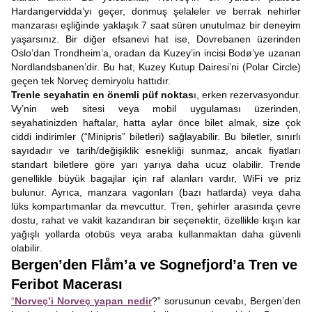
Hardangervidda’yı geçer, donmuş şelaleler ve berrak nehirler
manzarası eşliğinde yaklaşık 7 saat süren unutulmaz bir deneyim
yaşarsınız. Bir diğer efsanevi hat ise, Dovrebanen üzerinden
Oslo’dan Trondheim’a, oradan da Kuzey’in incisi Bodø’ye uzanan
Nordlandsbanen’dir. Bu hat, Kuzey Kutup Dairesi’ni (Polar Circle)
geçen tek Norveç demiryolu hattıdır.
Trenle seyahatin en önemli püf noktas
ı, erken rezervasyondur.
Vy’nin web sitesi veya mobil uygulaması üzerinden,
seyahatinizden haftalar, hatta aylar önce bilet almak, size çok
ciddi indirimler (“Minipris” biletleri) sağlayabilir. Bu biletler, sınırlı
sayıdadır ve tarih/değişiklik esnekliği sunmaz, ancak fiyatları
standart biletlere göre yarı yarıya daha ucuz olabilir. Trende
genellikle büyük bagajlar için raf alanları vardır, WiFi ve priz
bulunur. Ayrıca, manzara vagonları (bazı hatlarda) veya daha
lüks kompartımanlar da mevcuttur. Tren, şehirler arasında çevre
dostu, rahat ve vakit kazandıran bir seçenektir, özellikle kışın kar
yağışlı yollarda otobüs veya araba kullanmaktan daha güvenli
olabilir.
Bergen’den Flåm’a ve Sognefjord’a Tren ve
Feribot Macerası
“
Norveç’i Norveç yapan nedir
?” sorusunun cevabı, Bergen’den