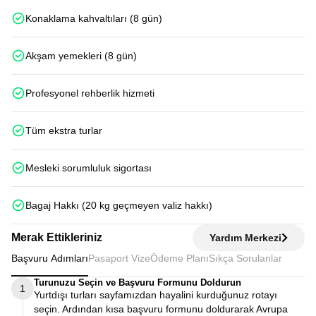
Konaklama kahvaltıları (8 gün)
Akşam yemekleri (8 gün)
Profesyonel rehberlik hizmeti
Tüm ekstra turlar
Mesleki sorumluluk sigortası
Bagaj Hakkı (20 kg geçmeyen valiz hakkı)
Merak Ettikleriniz
Yardım Merkezi
Başvuru Adımları
Pasaport Vize
Ödeme Planı
Sıkça Sorulanlar
Turunuzu Seçin ve Başvuru Formunu Doldurun
1
Yurtdışı turları sayfamızdan hayalini kurduğunuz rotayı
seçin. Ardından kısa başvuru formunu doldurarak Avrupa