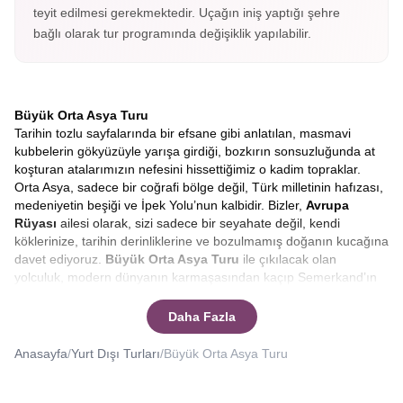
teyit edilmesi gerekmektedir. Uçağın iniş yaptığı şehre
bağlı olarak tur programında değişiklik yapılabilir.
Büyük Orta Asya Turu
Tarihin tozlu sayfalarında bir efsane gibi anlatılan, masmavi
kubbelerin gökyüzüyle yarışa girdiği, bozkırın sonsuzluğunda at
koşturan atalarımızın nefesini hissettiğimiz o kadim topraklar.
Orta Asya, sadece bir coğrafi bölge değil, Türk milletinin hafızası,
medeniyetin beşiği ve İpek Yolu’nun kalbidir. Bizler,
Avrupa
Rüyası
ailesi olarak, sizi sadece bir seyahate değil, kendi
köklerinize, tarihin derinliklerine ve bozulmamış doğanın kucağına
davet ediyoruz.
Büyük
Orta Asya Turu
ile çıkılacak olan
yolculuk, modern dünyanın karmaşasından kaçıp Semerkand’ın
çinilerinde huzuru, Tanrı Dağları’nın eteklerinde özgürlüğü
bulacağınız eşsiz bir serüven. Hayalinizdeki o mistik atmosferi
Daha Fazla
gerçeğe dönüştürmek için hazırladığımız
Kırgızistan,
Kazakistan, Özbekistan
rotasının, her adımda farklı bir hikâye,
Anasayfa
/
Yurt Dışı Turları
/
Büyük Orta Asya Turu
her şehirde farklı bir efsane sizi bekliyor.
Yüzyıllar boyunca tüccarların, seyyahların, orduların ve