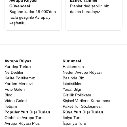
Avrupa Rüyası
Esnek Tarihler
Ödediğiniz ücretin karşılığını, konforlu otellerde, leziz yemeklerde
Güvencesi
Planlar değişebilir, biz
ve en önemlisi ömür boyu unutamayacağınız anılarda fazlasıyla
Bugüne kadar 19.000'den
daima buradayız.
alacağınızı garanti ediyoruz.
fazla gezginle Avrupa'yı
Uygun Fiyatlı Orta Asya Turu
keşfettik.
Kaliteden ödün vermeden ekonomik bir seyahat planlamak
herkesin hakkıdır. Piyasadaki pek çok alternatifin aksine, gizli
maliyetlerden arındırılmış, şeffaf ve
Uygun Fiyatlı Orta Asya
Turu
seçeneklerimizle, bu coğrafyayı herkesin görebilmesini
amaçlıyoruz. Asya’nın mistik havasını solumak için servet
harcamanıza gerek yok. Doğru planlama, güçlü yerel bağlantılar
ve profesyonel operasyon yönetimimiz sayesinde, maliyetleri
Avrupa Rüyası
Kurumsal
minimize ederek bu avantajı doğrudan misafirlerimize
Yurtdışı Turları
Hakkımızda
yansıtıyoruz. Böylece rüya gibi bir tatil, ulaşılabilir bir gerçek
Ne Dediler
Neden Avrupa Rüyası
haline geliyor.
Kalite Politikamız
Basında Biz
9 Günlük Orta Asya Turu
Yardım Merkezi
İstatistikler
Modern yaşamın en büyük sorunu zamansızlıktır. Bu yüzden
Foto Galeri
Yasal Bilgi
programımızı, katılımcılarımızın kısıtlı zamanlarında maksimum
Blog
Gizlilik Politikası
yeri görebilecekleri şekilde optimize ettik.
Orta Asya Turu 9 Gün
Video Galeri
Kişisel Verilerin Korunması
süren bu dopdolu programda, tek bir dakikanız bile boşa geçmez.
İletişim
Paket Tur Sözleşmesi
Her günün planı, yorucu olmayan ama bir o kadar da doyurucu
Popüler Yurt Dışı Turları
Rüya Yurt Dışı Turları
bir tempoda hazırlanmıştır. 9 günün sonunda geriye dönüp
Otobüsle Avrupa Turu
İtalya Turu
baktığınızda, sanki aylardır oradaymışsınız gibi derin bir bağ
Avrupa Rüyası Plus
İspanya Turu