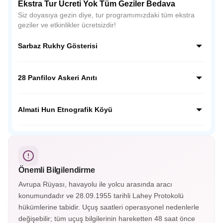
Ekstra Tur Ücreti Yok Tüm Geziler Bedava
Siz doyasıya gezin diye, tur programımızdaki tüm ekstra
geziler ve etkinlikler ücretsizdir!
Sarbaz Rukhy Gösterisi
Sarbaz Rukhy Gösterisi, Kazakistan’ın askeri disiplinini ve
ulusal ruhunu yansıtan etkileyici bir gösteridir. Askeri tören
28 Panfilov Askeri Anıtı
adımları, müzikler ve koreografilerle Kazak kahramanlık
kültürünü sahnede canlandırır.
28 Panfilov Askeri Anıtı, Almatı’daki Panfilov Parkı’nda yer
alır. II. Dünya Savaşı’nda Moskova savunmasında
Almati Hun Etnografik Köyü
kahramanca savaşan 28 askerin anısına yapılmış etkileyici
bir anıttır.
Almatı Hun Etnografik Köyü, Kazak kültürünü ve göçebe
yaşamını tanıtan açık hava müzesidir. Geleneksel yurtlar, el
sanatları gösterileri ve halk danslarıyla Orta Asya tarihine
yolculuk sunar.
Önemli Bilgilendirme
Avrupa Rüyası, havayolu ile yolcu arasında aracı
konumundadır ve 28.09.1955 tarihli Lahey Protokolü
hükümlerine tabidir. Uçuş saatleri operasyonel nedenlerle
değişebilir; tüm uçuş bilgilerinin hareketten 48 saat önce