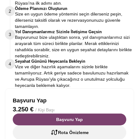
Rüyası'na ilk adımı atın.
Ödeme Planınızı Oluşturun
2
Size en uygun ödeme yöntemini seçin dilerseniz peşin,
dilerseniz taksitli olarak ve rezervasyonunuzu güvenle
tamamlayın.
Yol Danışmanlarımız Sizinle İletişime Geçsin
3
Başvurunuz bize ulaştıktan sonra, yol danışmanlarımız sizi
arayarak tüm süreci birlikte planlar. Merak ettiklerinizi
rahatlıkla sorabilir, size en uygun seyahat detaylarını birlikte
netleştirebilirsiniz.
Seyahat Gününü Heyecanla Bekleyin
4
Vize ve diğer hazırlık aşamalarını sizinle birlikte
tamamlıyoruz. Artık geriye sadece bavulunuzu hazırlamak
ve Avrupa Rüyası'yla çıkacağınız o unutulmaz yolculuğu
heyecanla beklemek kalıyor.
Başvuru Yap
3.250 €
/ Kişi Başı
Başvuru Yap
Rota Önizleme