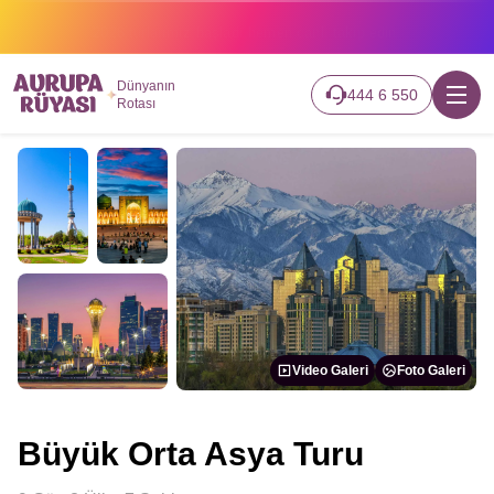
2026 turlarımız başladı hemen canlı takip edin.
Dünyanın
444 6 550
Rotası
Video Galeri
Foto Galeri
Büyük Orta Asya Turu