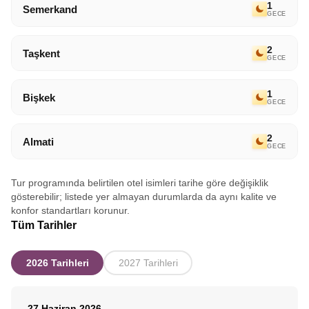
1
Semerkand
GECE
2
Taşkent
GECE
1
Bişkek
GECE
2
Almati
GECE
Tur programında belirtilen otel isimleri tarihe göre değişiklik
gösterebilir; listede yer almayan durumlarda da aynı kalite ve
konfor standartları korunur.
Tüm Tarihler
2026 Tarihleri
2027 Tarihleri
27 Haziran 2026