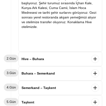
başlıyoruz. Şehir turumuz sırasında İçhan Kale,
Kunya-Ark Kalesi, Cuma Camii, İslam Hoca
Medresesi ve tarihi şehir surlarını görüyoruz. Gezi
sonrası yerel restoranda akşam yemeğimizi alıyor
ve otelimize transfer oluyoruz. Konaklama Hive
otelimizde.
2.Gün
Hive – Buhara
Sabah kahvaltımızın ardından Buhara'ya doğru
3.Gün
hareket ediyoruz. Varışımızla birlikte İpek Yolu'nun
Buhara – Semerkand
en önemli duraklarından biri olan Buhara'yı
keşfetmeye başlıyoruz. Şehir turumuz sırasında Ark
Sabah kahvaltımızın ardından Buhara keşfimize
4.Gün
Kalesi, Kalon Minaresi, Kalon Camii, Miri Arab
devam ediyoruz. Ünlü mutasavvıf Bahaddin
Semerkand – Taşkent
Medresesi, Lyabi Hauz Kompleksi ve tarihi çarşıları
Nakşibendi Türbesi'ni ziyaret ediyor, ardından
ziyaret ediyoruz. Tarihi dokusu ve etkileyici
Buhara Emirleri'nin yazlık sarayı olan Sitora-i Mohi
Sabah kahvaltımızın ardından Semerkand şehir
mimarisiyle büyüleyen Buhara gezimizin ardından
5.Gün
Hosa Sarayı'nı geziyoruz. Verilecek serbest
turumuza başlıyoruz. İlk durağımız Orta Asya'nın en
Taşkent