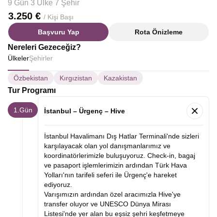
9 Gün 3 Ülke 7 Şehir
3.250 €
/ Kişi Başı
Başvuru Yap
Rota Önizleme
Nereleri Gezeceğiz?
Ülkeler
Şehirler
Özbekistan
Kırgızistan
Kazakistan
Tur Programı
1.Gün
İstanbul – Ürgenç – Hive
İstanbul Havalimanı Dış Hatlar Terminali'nde sizleri
karşılayacak olan yol danışmanlarımız ve
koordinatörlerimizle buluşuyoruz. Check-in, bagaj
ve pasaport işlemlerimizin ardından Türk Hava
Yolları'nın tarifeli seferi ile Ürgenç'e hareket
ediyoruz.
Varışımızın ardından özel aracımızla Hive'ye
transfer oluyor ve UNESCO Dünya Mirası
Listesi'nde yer alan bu eşsiz şehri keşfetmeye