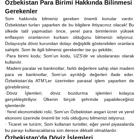
Özbekistan Para Birimi Hakkında Bilinmesi
Gerekenler
Som hakkında bilmeniz gereken önemli konular vardır.
Özbekistan turları yaparken de bu bilgilere ihtiyacınız olacak! Bu
ülkede tatil yapmadan önce, yerel para birimlerinin yüksek
enflasyon oranlarının kurbanı olduğunu bilmenizi istiyoruz.
Dolayısıyla döviz kurundan dolayı değişiklik gösterebilen oranlara
sahiptir. Som ile ilgili bilmeniz gerekenler ise şu şekilde;
·Para birimi kodu; Som’un kodu, UZS’dir ve uluslararası olarak
kullanılır.
·Madeni paralar ve banknotlar; farklı değerlere sahip olan madeni
para ve banknotlar, Som’un ayrıldığı değerleri ifade eder.
Özbekistan’da ATM’Ler üzerinden parasal işlem yaparken de
görebilirsiniz.
·Döviz İşlemleri; döviz bozdurma işlemleri kolayca
gerçekleştiriliyor. Ülkenin birçok şehrinde yapabileceğiniz
işlemlerdir.
·Yerel ekonomideki rolü; Som’un Özbekistan asgari ücret ve yerel
ekonomi üzerinde önemli bir rolü olduğunu bilmenizi istiyoruz.
· Ticaret ve turizm; Som kullanan turistler, eğer yerel piyasalarda
bu parayı kullanacaklarsa son derece dikkatli olmalılardır.
Özbekistan’da Döviz İşlemleri