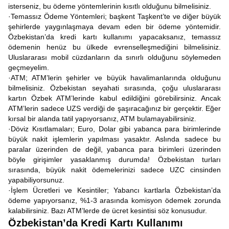
isterseniz, bu ödeme yöntemlerinin kısıtlı olduğunu bilmelisiniz.
·Temassız Ödeme Yöntemleri; başkent Taşkent’te ve diğer büyük
şehirlerde yaygınlaşmaya devam eden bir ödeme yöntemidir.
Özbekistan’da kredi kartı kullanımı yapacaksanız, temassız
ödemenin henüz bu ülkede evrenselleşmediğini bilmelisiniz.
Uluslararası mobil cüzdanların da sınırlı olduğunu söylemeden
geçmeyelim.
·ATM; ATM’lerin şehirler ve büyük havalimanlarında olduğunu
bilmelisiniz. Özbekistan seyahati sırasında, çoğu uluslararası
kartın Özbek ATM’lerinde kabul edildiğini görebilirsiniz. Ancak
ATM’lerin sadece UZS verdiği de şaşıracağınız bir gerçektir. Eğer
kırsal bir alanda tatil yapıyorsanız, ATM bulamayabilirsiniz.
·Döviz Kısıtlamaları; Euro, Dolar gibi yabanca para birimlerinde
büyük nakit işlemlerin yapılması yasaktır. Aslında sadece bu
paralar üzerinden de değil, yabanca para birimleri üzerinden
böyle girişimler yasaklanmış durumda! Özbekistan turları
sırasında, büyük nakit ödemelerinizi sadece UZC cinsinden
yapabiliyorsunuz.
·İşlem Ücretleri ve Kesintiler; Yabancı kartlarla Özbekistan’da
ödeme yapıyorsanız, %1-3 arasında komisyon ödemek zorunda
kalabilirsiniz. Bazı ATM’lerde de ücret kesintisi söz konusudur.
Özbekistan’da Kredi Kartı Kullanımı