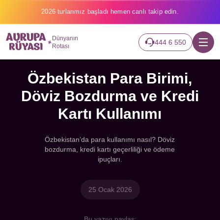
2026 turlarımız başladı hemen canlı takip edin.
Dünyanın
444 6 550
Rotası
Özbekistan Para Birimi,
Döviz Bozdurma ve Kredi
Kartı Kullanımı
Özbekistan’da para kullanımı nasıl? Döviz
bozdurma, kredi kartı geçerliliği ve ödeme
ipuçları.
25 Ocak 2026
Bu yazıyı paylaş: