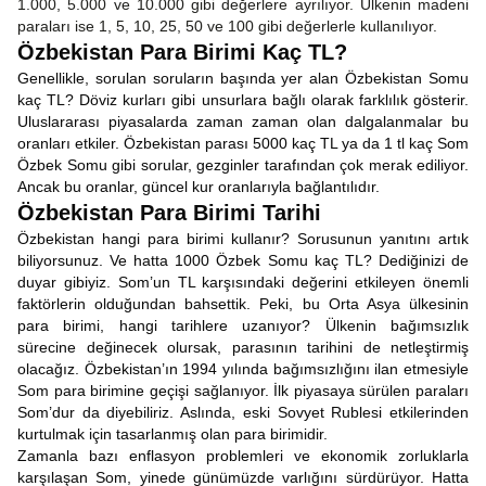
1.000, 5.000 ve 10.000 gibi değerlere ayrılıyor. Ülkenin madeni
paraları ise 1, 5, 10, 25, 50 ve 100 gibi değerlerle kullanılıyor.
Özbekistan Para Birimi Kaç TL?
Genellikle, sorulan soruların başında yer alan Özbekistan Somu
kaç TL? Döviz kurları gibi unsurlara bağlı olarak farklılık gösterir.
Uluslararası piyasalarda zaman zaman olan dalgalanmalar bu
oranları etkiler. Özbekistan parası 5000 kaç TL ya da 1 tl kaç Som
Özbek Somu gibi sorular, gezginler tarafından çok merak ediliyor.
Ancak bu oranlar, güncel kur oranlarıyla bağlantılıdır.
Özbekistan Para Birimi Tarihi
Özbekistan hangi para birimi kullanır? Sorusunun yanıtını artık
biliyorsunuz. Ve hatta 1000 Özbek Somu kaç TL? Dediğinizi de
duyar gibiyiz. Som’un TL karşısındaki değerini etkileyen önemli
faktörlerin olduğundan bahsettik. Peki, bu Orta Asya ülkesinin
para birimi, hangi tarihlere uzanıyor? Ülkenin bağımsızlık
sürecine değinecek olursak, parasının tarihini de netleştirmiş
olacağız. Özbekistan’ın 1994 yılında bağımsızlığını ilan etmesiyle
Som para birimine geçişi sağlanıyor. İlk piyasaya sürülen paraları
Som’dur da diyebiliriz. Aslında, eski Sovyet Rublesi etkilerinden
kurtulmak için tasarlanmış olan para birimidir.
Zamanla bazı enflasyon problemleri ve ekonomik zorluklarla
karşılaşan Som, yinede günümüzde varlığını sürdürüyor. Hatta