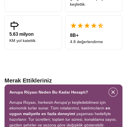
keşfettik.
5.63 milyon
8B+
KM yol katettik.
4.8 değerlendirme
Merak Ettikleriniz
Avrupa Rüyası Neden Bu Kadar Hesaplı?
Avrupa Rüyası, herkesin Avrupa’yı keşfedebilmesi için
ekonomik turlar sunar. Tüm rotalarımız, katılımcıların
en
uygun maliyetle en fazla deneyimi
yaşaması hedefiyle
hazırlanır. Tur ücretleri; toplam tur süresi, konaklama sayısı,
gezilen şehirler ve sezona göre değişiklik gösterebilir.