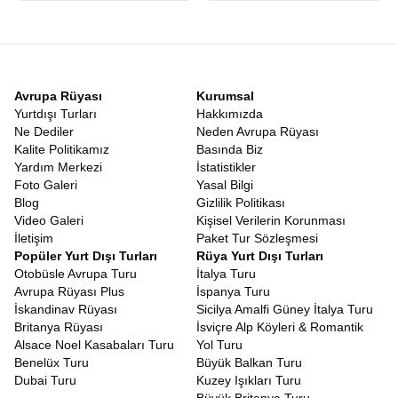
Avrupa Rüyası
Kurumsal
Yurtdışı Turları
Hakkımızda
Ne Dediler
Neden Avrupa Rüyası
Kalite Politikamız
Basında Biz
Yardım Merkezi
İstatistikler
Foto Galeri
Yasal Bilgi
Blog
Gizlilik Politikası
Video Galeri
Kişisel Verilerin Korunması
İletişim
Paket Tur Sözleşmesi
Popüler Yurt Dışı Turları
Rüya Yurt Dışı Turları
Otobüsle Avrupa Turu
İtalya Turu
Avrupa Rüyası Plus
İspanya Turu
İskandinav Rüyası
Sicilya Amalfi Güney İtalya Turu
Britanya Rüyası
İsviçre Alp Köyleri & Romantik
Alsace Noel Kasabaları Turu
Yol Turu
Benelüx Turu
Büyük Balkan Turu
Dubai Turu
Kuzey Işıkları Turu