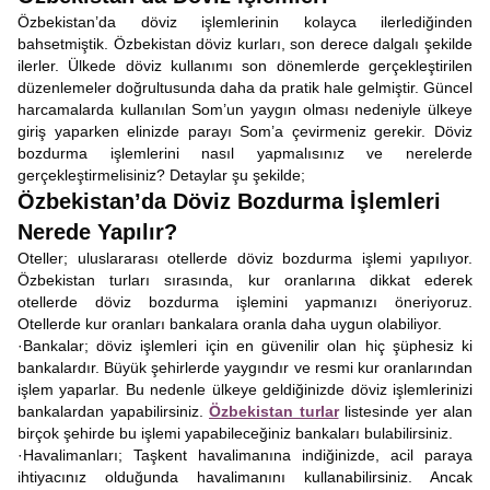
Özbekistan’da döviz işlemlerinin kolayca ilerlediğinden
bahsetmiştik. Özbekistan döviz kurları, son derece dalgalı şekilde
ilerler. Ülkede döviz kullanımı son dönemlerde gerçekleştirilen
düzenlemeler doğrultusunda daha da pratik hale gelmiştir. Güncel
harcamalarda kullanılan Som’un yaygın olması nedeniyle ülkeye
giriş yaparken elinizde parayı Som’a çevirmeniz gerekir. Döviz
bozdurma işlemlerini nasıl yapmalısınız ve nerelerde
gerçekleştirmelisiniz? Detaylar şu şekilde;
Özbekistan’da Döviz Bozdurma İşlemleri
Nerede Yapılır?
Oteller; uluslararası otellerde döviz bozdurma işlemi yapılıyor.
Özbekistan turları sırasında, kur oranlarına dikkat ederek
otellerde döviz bozdurma işlemini yapmanızı öneriyoruz.
Otellerde kur oranları bankalara oranla daha uygun olabiliyor.
·Bankalar; döviz işlemleri için en güvenilir olan hiç şüphesiz ki
bankalardır. Büyük şehirlerde yaygındır ve resmi kur oranlarından
işlem yaparlar. Bu nedenle ülkeye geldiğinizde döviz işlemlerinizi
bankalardan yapabilirsiniz.
Özbekistan turlar
listesinde yer alan
birçok şehirde bu işlemi yapabileceğiniz bankaları bulabilirsiniz.
·Havalimanları; Taşkent havalimanına indiğinizde, acil paraya
ihtiyacınız olduğunda havalimanını kullanabilirsiniz. Ancak