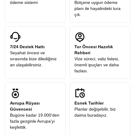
ödeme sistemi
Bütçene uygun ödeme
planı ile hayalindeki tura
çık.
7/24 Destek Hattı
Tur Öncesi Hazırlık
Seyahat öncesi ve
Rehberi
sırasında bize dilediğiniz
Vize süreci, valiz listesi,
an ulaşabilirsiniz.
önemli ipuçları ve daha
fazlası.
Avrupa Rüyası
Esnek Tarihler
Güvencesi
Planlar değişebilir, biz
Bugüne kadar 19.000'den
daima buradayız.
fazla gezginle Avrupa'yı
keşfettik.