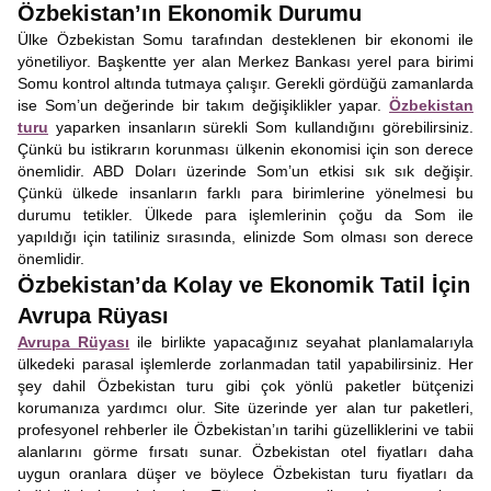
Özbekistan’ın Ekonomik Durumu
Ülke Özbekistan Somu tarafından desteklenen bir ekonomi ile
yönetiliyor. Başkentte yer alan Merkez Bankası yerel para birimi
Somu kontrol altında tutmaya çalışır. Gerekli gördüğü zamanlarda
ise Som’un değerinde bir takım değişiklikler yapar.
Özbekistan
turu
yaparken insanların sürekli Som kullandığını görebilirsiniz.
Çünkü bu istikrarın korunması ülkenin ekonomisi için son derece
önemlidir. ABD Doları üzerinde Som’un etkisi sık sık değişir.
Çünkü ülkede insanların farklı para birimlerine yönelmesi bu
durumu tetikler. Ülkede para işlemlerinin çoğu da Som ile
yapıldığı için tatiliniz sırasında, elinizde Som olması son derece
önemlidir.
Özbekistan’da Kolay ve Ekonomik Tatil İçin
Avrupa Rüyası
Avrupa Rüyası
ile birlikte yapacağınız seyahat planlamalarıyla
ülkedeki parasal işlemlerde zorlanmadan tatil yapabilirsiniz. Her
şey dahil Özbekistan turu gibi çok yönlü paketler bütçenizi
korumanıza yardımcı olur. Site üzerinde yer alan tur paketleri,
profesyonel rehberler ile Özbekistan’ın tarihi güzelliklerini ve tabii
alanlarını görme fırsatı sunar. Özbekistan otel fiyatları daha
uygun oranlara düşer ve böylece Özbekistan turu fiyatları da