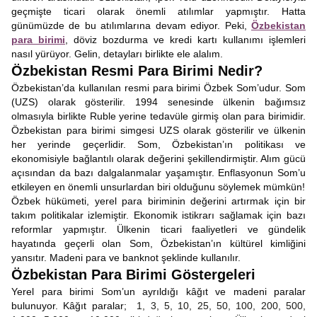
geçmişte ticari olarak önemli atılımlar yapmıştır. Hatta
günümüzde de bu atılımlarına devam ediyor. Peki,
Özbekistan
para birimi
, döviz bozdurma ve kredi kartı kullanımı işlemleri
nasıl yürüyor. Gelin, detayları birlikte ele alalım.
Özbekistan Resmi Para Birimi Nedir?
Özbekistan’da kullanılan resmi para birimi Özbek Som’udur. Som
(UZS) olarak gösterilir. 1994 senesinde ülkenin bağımsız
olmasıyla birlikte Ruble yerine tedavüle girmiş olan para birimidir.
Özbekistan para birimi simgesi UZS olarak gösterilir ve ülkenin
her yerinde geçerlidir. Som, Özbekistan’ın politikası ve
ekonomisiyle bağlantılı olarak değerini şekillendirmiştir. Alım gücü
açısından da bazı dalgalanmalar yaşamıştır. Enflasyonun Som’u
etkileyen en önemli unsurlardan biri olduğunu söylemek mümkün!
Özbek hükümeti, yerel para biriminin değerini artırmak için bir
takım politikalar izlemiştir. Ekonomik istikrarı sağlamak için bazı
reformlar yapmıştır. Ülkenin ticari faaliyetleri ve gündelik
hayatında geçerli olan Som, Özbekistan’ın kültürel kimliğini
yansıtır. Madeni para ve banknot şeklinde kullanılır.
Özbekistan Para Birimi Göstergeleri
Yerel para birimi Som’un ayrıldığı kâğıt ve madeni paralar
bulunuyor. Kâğıt paralar;
1, 3, 5, 10, 25, 50, 100, 200, 500,