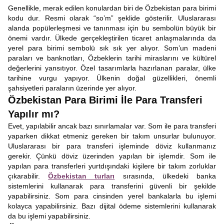
Genellikle, merak edilen konulardan biri de Özbekistan para birimi
kodu dur. Resmi olarak “so’m” şeklide gösterilir. Uluslararası
alanda popülerleşmesi ve tanınması için bu sembolün büyük bir
önemi vardır. Ülkede gerçekleştirilen ticaret anlaşmalarında da
yerel para birimi sembolü sık sık yer alıyor. Som’un madeni
paraları ve banknotları, Özbeklerin tarihi miraslarını ve kültürel
değerlerini yansıtıyor. Özel tasarımlarla hazırlanan paralar, ülke
tarihine vurgu yapıyor. Ülkenin doğal güzellikleri, önemli
şahsiyetleri paraların üzerinde yer alıyor.
Özbekistan Para Birimi İle Para Transferi
Yapılır mı?
Evet, yapılabilir ancak bazı sınırlamalar var. Som ile para transferi
yaparken dikkat etmeniz gereken bir takım unsurlar bulunuyor.
Uluslararası bir para transferi işleminde döviz kullanmanız
gerekir. Çünkü döviz üzerinden yapılan bir işlemdir. Som ile
yapılan para transferleri yurtdışındaki kişilere bir takım zorluklar
çıkarabilir.
Özbekistan turları
sırasında, ülkedeki banka
sistemlerini kullanarak para transferini güvenli bir şekilde
yapabilirsiniz. Som para cinsinden yerel bankalarla bu işlemi
kolayca yapabilirsiniz. Bazı dijital ödeme sistemlerini kullanarak
da bu işlemi yapabilirsiniz.