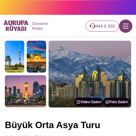
2026 turlarımız başladı hemen canlı takip edin.
Dünyanın
444 6 550
Rotası
Video Galeri
Foto Galeri
Büyük Orta Asya Turu