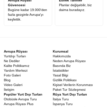
Avrupa Rüyası
Esnek Tarihler
Ödediğiniz ücretin karşılığını, konforlu otellerde, leziz yemeklerde
Güvencesi
Planlar değişebilir, biz
ve en önemlisi ömür boyu unutamayacağınız anılarda fazlasıyla
Bugüne kadar 19.000'den
daima buradayız.
alacağınızı garanti ediyoruz.
fazla gezginle Avrupa'yı
Uygun Fiyatlı Orta Asya Turu
keşfettik.
Kaliteden ödün vermeden ekonomik bir seyahat planlamak
herkesin hakkıdır. Piyasadaki pek çok alternatifin aksine, gizli
maliyetlerden arındırılmış, şeffaf ve
Uygun Fiyatlı Orta Asya
Turu
seçeneklerimizle, bu coğrafyayı herkesin görebilmesini
amaçlıyoruz. Asya’nın mistik havasını solumak için servet
harcamanıza gerek yok. Doğru planlama, güçlü yerel bağlantılar
ve profesyonel operasyon yönetimimiz sayesinde, maliyetleri
Avrupa Rüyası
Kurumsal
minimize ederek bu avantajı doğrudan misafirlerimize
Yurtdışı Turları
Hakkımızda
yansıtıyoruz. Böylece rüya gibi bir tatil, ulaşılabilir bir gerçek
Ne Dediler
Neden Avrupa Rüyası
haline geliyor.
Kalite Politikamız
Basında Biz
9 Günlük Orta Asya Turu
Yardım Merkezi
İstatistikler
Modern yaşamın en büyük sorunu zamansızlıktır. Bu yüzden
Foto Galeri
Yasal Bilgi
programımızı, katılımcılarımızın kısıtlı zamanlarında maksimum
Blog
Gizlilik Politikası
yeri görebilecekleri şekilde optimize ettik.
Orta Asya Turu 9 Gün
Video Galeri
Kişisel Verilerin Korunması
süren bu dopdolu programda, tek bir dakikanız bile boşa geçmez.
İletişim
Paket Tur Sözleşmesi
Her günün planı, yorucu olmayan ama bir o kadar da doyurucu
Popüler Yurt Dışı Turları
Rüya Yurt Dışı Turları
bir tempoda hazırlanmıştır. 9 günün sonunda geriye dönüp
Otobüsle Avrupa Turu
İtalya Turu
baktığınızda, sanki aylardır oradaymışsınız gibi derin bir bağ
Avrupa Rüyası Plus
İspanya Turu