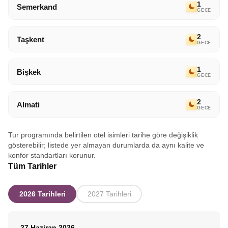
1
Semerkand
GECE
2
Taşkent
GECE
1
Bişkek
GECE
2
Almati
GECE
Tur programında belirtilen otel isimleri tarihe göre değişiklik
gösterebilir; listede yer almayan durumlarda da aynı kalite ve
konfor standartları korunur.
Tüm Tarihler
2026 Tarihleri
2027 Tarihleri
27 Haziran 2026