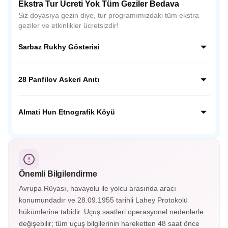
Ekstra Tur Ücreti Yok Tüm Geziler Bedava
Siz doyasıya gezin diye, tur programımızdaki tüm ekstra
geziler ve etkinlikler ücretsizdir!
Sarbaz Rukhy Gösterisi
Sarbaz Rukhy Gösterisi, Kazakistan’ın askeri disiplinini ve
ulusal ruhunu yansıtan etkileyici bir gösteridir. Askeri tören
28 Panfilov Askeri Anıtı
adımları, müzikler ve koreografilerle Kazak kahramanlık
kültürünü sahnede canlandırır.
28 Panfilov Askeri Anıtı, Almatı’daki Panfilov Parkı’nda yer
alır. II. Dünya Savaşı’nda Moskova savunmasında
Almati Hun Etnografik Köyü
kahramanca savaşan 28 askerin anısına yapılmış etkileyici
bir anıttır.
Almatı Hun Etnografik Köyü, Kazak kültürünü ve göçebe
yaşamını tanıtan açık hava müzesidir. Geleneksel yurtlar, el
sanatları gösterileri ve halk danslarıyla Orta Asya tarihine
yolculuk sunar.
Önemli Bilgilendirme
Avrupa Rüyası, havayolu ile yolcu arasında aracı
konumundadır ve 28.09.1955 tarihli Lahey Protokolü
hükümlerine tabidir. Uçuş saatleri operasyonel nedenlerle
değişebilir; tüm uçuş bilgilerinin hareketten 48 saat önce