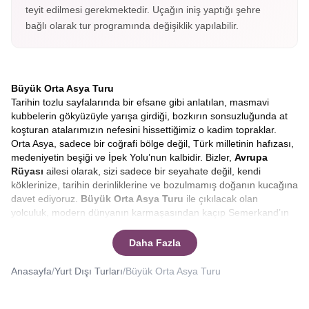
teyit edilmesi gerekmektedir. Uçağın iniş yaptığı şehre
bağlı olarak tur programında değişiklik yapılabilir.
Büyük Orta Asya Turu
Tarihin tozlu sayfalarında bir efsane gibi anlatılan, masmavi
kubbelerin gökyüzüyle yarışa girdiği, bozkırın sonsuzluğunda at
koşturan atalarımızın nefesini hissettiğimiz o kadim topraklar.
Orta Asya, sadece bir coğrafi bölge değil, Türk milletinin hafızası,
medeniyetin beşiği ve İpek Yolu’nun kalbidir. Bizler,
Avrupa
Rüyası
ailesi olarak, sizi sadece bir seyahate değil, kendi
köklerinize, tarihin derinliklerine ve bozulmamış doğanın kucağına
davet ediyoruz.
Büyük
Orta Asya Turu
ile çıkılacak olan
yolculuk, modern dünyanın karmaşasından kaçıp Semerkand’ın
çinilerinde huzuru, Tanrı Dağları’nın eteklerinde özgürlüğü
bulacağınız eşsiz bir serüven. Hayalinizdeki o mistik atmosferi
Daha Fazla
gerçeğe dönüştürmek için hazırladığımız
Kırgızistan,
Kazakistan, Özbekistan
rotasının, her adımda farklı bir hikâye,
Anasayfa
/
Yurt Dışı Turları
/
Büyük Orta Asya Turu
her şehirde farklı bir efsane sizi bekliyor.
Yüzyıllar boyunca tüccarların, seyyahların, orduların ve