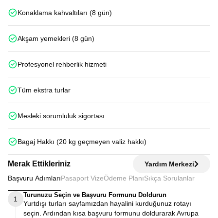
Konaklama kahvaltıları (8 gün)
Akşam yemekleri (8 gün)
Profesyonel rehberlik hizmeti
Tüm ekstra turlar
Mesleki sorumluluk sigortası
Bagaj Hakkı (20 kg geçmeyen valiz hakkı)
Merak Ettikleriniz
Yardım Merkezi
Başvuru Adımları
Pasaport Vize
Ödeme Planı
Sıkça Sorulanlar
Turunuzu Seçin ve Başvuru Formunu Doldurun
1
Yurtdışı turları sayfamızdan hayalini kurduğunuz rotayı
seçin. Ardından kısa başvuru formunu doldurarak Avrupa