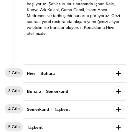
başlıyoruz. Şehir turumuz sırasında İçhan Kale,
Kunya-Ark Kalesi, Cuma Camii, İslam Hoca
Medresesi ve tarihi şehir surlarını görüyoruz. Gezi
sonrası yerel restoranda akşam yemeğimizi alıyor
ve otelimize transfer oluyoruz. Konaklama Hive
otelimizde.
2.Gün
Hive – Buhara
Sabah kahvaltımızın ardından Buhara'ya doğru
3.Gün
hareket ediyoruz. Varışımızla birlikte İpek Yolu'nun
Buhara – Semerkand
en önemli duraklarından biri olan Buhara'yı
keşfetmeye başlıyoruz. Şehir turumuz sırasında Ark
Sabah kahvaltımızın ardından Buhara keşfimize
4.Gün
Kalesi, Kalon Minaresi, Kalon Camii, Miri Arab
devam ediyoruz. Ünlü mutasavvıf Bahaddin
Semerkand – Taşkent
Medresesi, Lyabi Hauz Kompleksi ve tarihi çarşıları
Nakşibendi Türbesi'ni ziyaret ediyor, ardından
ziyaret ediyoruz. Tarihi dokusu ve etkileyici
Buhara Emirleri'nin yazlık sarayı olan Sitora-i Mohi
Sabah kahvaltımızın ardından Semerkand şehir
mimarisiyle büyüleyen Buhara gezimizin ardından
5.Gün
Hosa Sarayı'nı geziyoruz. Verilecek serbest
turumuza başlıyoruz. İlk durağımız Orta Asya'nın en
Taşkent