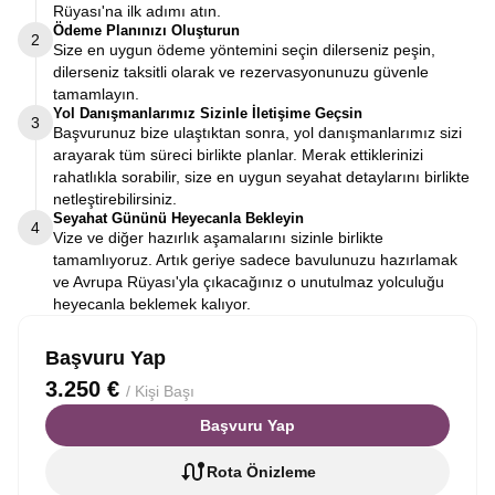
Rüyası'na ilk adımı atın.
Ödeme Planınızı Oluşturun
2
Size en uygun ödeme yöntemini seçin dilerseniz peşin,
dilerseniz taksitli olarak ve rezervasyonunuzu güvenle
tamamlayın.
Yol Danışmanlarımız Sizinle İletişime Geçsin
3
Başvurunuz bize ulaştıktan sonra, yol danışmanlarımız sizi
arayarak tüm süreci birlikte planlar. Merak ettiklerinizi
rahatlıkla sorabilir, size en uygun seyahat detaylarını birlikte
netleştirebilirsiniz.
Seyahat Gününü Heyecanla Bekleyin
4
Vize ve diğer hazırlık aşamalarını sizinle birlikte
tamamlıyoruz. Artık geriye sadece bavulunuzu hazırlamak
ve Avrupa Rüyası'yla çıkacağınız o unutulmaz yolculuğu
heyecanla beklemek kalıyor.
Başvuru Yap
3.250 €
/ Kişi Başı
Başvuru Yap
Rota Önizleme