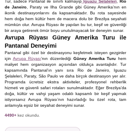
Tur, sadece Pantanal ile sınırlı kalmayıp
Iguazu Şelaleleri
,
Rio
de Janeiro
, Paraty ve Ilha Grande gibi Güney Amerika’nın en
ikonik destinasyonlarını da kapsamaktadır. Bu rota sayesinde
hem doğa hem kültür hem de macera dolu bir Brezilya seyahati
mümkün olur. Avrupa Rüyası ile yapılan bu tur, keşif ve güvenliği
bir araya getirerek ömür boyu unutulmayacak bir deneyim sunar.
Avrupa Rüyası Güney Amerika Turu ile
Pantanal Deneyimi
Pantanal gibi özel bir destinasyonu keşfetmek isteyen gezginler
için
Avrupa Rüyası
’nın düzenlediği
Güney Amerika Turu
hem
maliyet hem organizasyon açısından oldukça avantajlıdır. Tur
kapsamında Pantanal’ın yanı sıra Rio de Janeiro, Iguazu
Şelaleleri, Paraty, São Paulo ve daha birçok destinasyon yer alır.
Programda ücretsiz ekstra aktiviteler, profesyonel rehberlik
hizmeti ve güvenli safari rotaları sunulmaktadır. Eğer Brezilya’da
doğa, kültür ve vahşi yaşam odaklı kapsamlı bir keşif yapmak
istiyorsanız Avrupa Rüyası’nın hazırladığı bu özel rota, tam
anlamıyla eşsiz bir seyahat deneyimi sunar.
4490+
kez okundu.