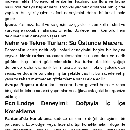
mükemmeldir. Profesyonel rehberler, katılımcılara flora ve fauna
hakkında detaylı bilgiler verir. Tropikal yağmur ormanlarının içinde
yapılan bu yürüyüşler, safari deneyimini daha bütünsel hale
getirir.
İpucu:
Yanınıza hafif ve su geçirmez giysiler, uzun kollu t-shirt ve
yürüyüş ayakkabısı almanız önerilir. Böylece hem konforlu hem
de güvenli bir deneyim yaşarsınız.
Nehir ve Tekne Turları: Su Üstünde Macera
Pantanal’ın geniş nehir ağı, safari deneyimini başka bir boyuta
taşıyor.
Nehir turları
sırasında timsahlar, su samurları ve nadir
görülen kuş türleri gözlemlenebilir. Bu turlar, özellikle yağışlı
dönemde daha dramatik bir manzara sunar. Tekne yolculukları
sessiz ve doğa ile bütünleşmiş bir şekilde yapılır; bu sayede vahşi
yaşamı rahatsız etmeden gözlemleme şansı elde edilir.
Avrupa Rüyası turları
, katılımcıların hem güvenli hem de rahat
bir şekilde tekne safarisi yapmalarını sağlayacak şekilde organize
edilmiştir.
Eco-Lodge Deneyimi: Doğayla İç İçe
Konaklama
Pantanal’da konaklama
sadece dinlenme değil, deneyimin bir
parçasıdır. Eco-lodge veya fazenda tipi konaklamalar, doğa ile