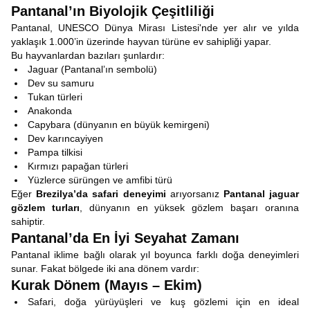
Pantanal’ın Biyolojik Çeşitliliği
Pantanal, UNESCO Dünya Mirası Listesi'nde yer alır ve yılda
yaklaşık 1.000’in üzerinde hayvan türüne ev sahipliği yapar.
Bu hayvanlardan bazıları şunlardır:
Jaguar (Pantanal’ın sembolü)
Dev su samuru
Tukan türleri
Anakonda
Capybara (dünyanın en büyük kemirgeni)
Dev karıncayiyen
Pampa tilkisi
Kırmızı papağan türleri
Yüzlerce sürüngen ve amfibi türü
Eğer
Brezilya’da safari deneyimi
arıyorsanız
Pantanal jaguar
gözlem turları
, dünyanın en yüksek gözlem başarı oranına
sahiptir.
Pantanal’da En İyi Seyahat Zamanı
Pantanal iklime bağlı olarak yıl boyunca farklı doğa deneyimleri
sunar. Fakat bölgede iki ana dönem vardır:
Kurak Dönem (Mayıs – Ekim)
Safari, doğa yürüyüşleri ve kuş gözlemi için en ideal