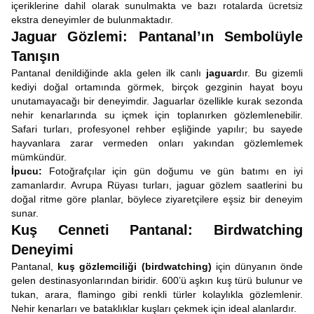
içeriklerine dahil olarak sunulmakta ve bazı rotalarda ücretsiz
ekstra deneyimler de bulunmaktadır.
Jaguar Gözlemi: Pantanal’ın Sembolüyle
Tanışın
Pantanal denildiğinde akla gelen ilk canlı
jaguar
dır. Bu gizemli
kediyi doğal ortamında görmek, birçok gezginin hayat boyu
unutamayacağı bir deneyimdir. Jaguarlar özellikle kurak sezonda
nehir kenarlarında su içmek için toplanırken gözlemlenebilir.
Safari turları, profesyonel rehber eşliğinde yapılır; bu sayede
hayvanlara zarar vermeden onları yakından gözlemlemek
mümkündür.
İpucu:
Fotoğrafçılar için gün doğumu ve gün batımı en iyi
zamanlardır. Avrupa Rüyası turları, jaguar gözlem saatlerini bu
doğal ritme göre planlar, böylece ziyaretçilere eşsiz bir deneyim
sunar.
Kuş Cenneti Pantanal: Birdwatching
Deneyimi
Pantanal,
kuş gözlemciliği (birdwatching)
için dünyanın önde
gelen destinasyonlarından biridir. 600’ü aşkın kuş türü bulunur ve
tukan, arara, flamingo gibi renkli türler kolaylıkla gözlemlenir.
Nehir kenarları ve bataklıklar kuşları çekmek için ideal alanlardır.