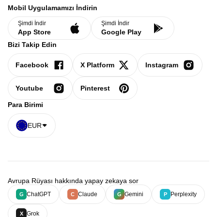
Mobil Uygulamamızı İndirin
Şimdi İndir
Şimdi İndir
App Store
Google Play
Bizi Takip Edin
Facebook
X Platform
Instagram
Youtube
Pinterest
Para Birimi
EUR
Avrupa Rüyası hakkında yapay zekaya sor
ChatGPT
Claude
Gemini
Perplexity
G
C
G
P
Grok
X