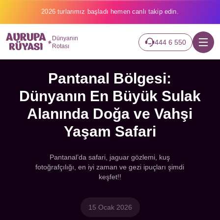
2026 turlarımız başladı hemen canlı takip edin.
Dünyanın
444 6 550
Rotası
Pantanal Bölgesi:
Dünyanın En Büyük Sulak
Alanında Doğa ve Vahşi
Yaşam Safari
Pantanal’da safari, jaguar gözlemi, kuş
fotoğrafçılığı, en iyi zaman ve gezi ipuçları şimdi
keşfet!!
15 Ocak 2026