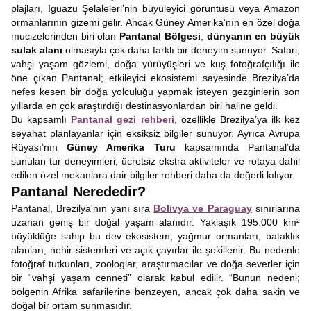
plajları, Iguazu Şelaleleri’nin büyüleyici görüntüsü veya Amazon
ormanlarının gizemi gelir. Ancak Güney Amerika’nın en özel doğa
mucizelerinden biri olan
Pantanal Bölgesi
,
dünyanın en büyük
sulak alanı
olmasıyla çok daha farklı bir deneyim sunuyor. Safari,
vahşi yaşam gözlemi, doğa yürüyüşleri ve kuş fotoğrafçılığı ile
öne çıkan Pantanal; etkileyici ekosistemi sayesinde Brezilya’da
nefes kesen bir doğa yolculuğu yapmak isteyen gezginlerin son
yıllarda en çok araştırdığı destinasyonlardan biri haline geldi.
Bu kapsamlı
Pantanal gezi rehberi
, özellikle Brezilya’ya ilk kez
seyahat planlayanlar için eksiksiz bilgiler sunuyor. Ayrıca Avrupa
Rüyası’nın
Güney Amerika Turu
kapsamında Pantanal’da
sunulan tur deneyimleri, ücretsiz ekstra aktiviteler ve rotaya dahil
edilen özel mekanlara dair bilgiler rehberi daha da değerli kılıyor.
Pantanal Nerededir?
Pantanal, Brezilya'nın yanı sıra
Bolivya ve Paraguay
sınırlarına
uzanan geniş bir doğal yaşam alanıdır. Yaklaşık 195.000 km²
büyüklüğe sahip bu dev ekosistem, yağmur ormanları, bataklık
alanları, nehir sistemleri ve açık çayırlar ile şekillenir. Bu nedenle
fotoğraf tutkunları, zoologlar, araştırmacılar ve doğa severler için
bir “vahşi yaşam cenneti” olarak kabul edilir. “Bunun nedeni;
bölgenin Afrika safarilerine benzeyen, ancak çok daha sakin ve
doğal bir ortam sunmasıdır.