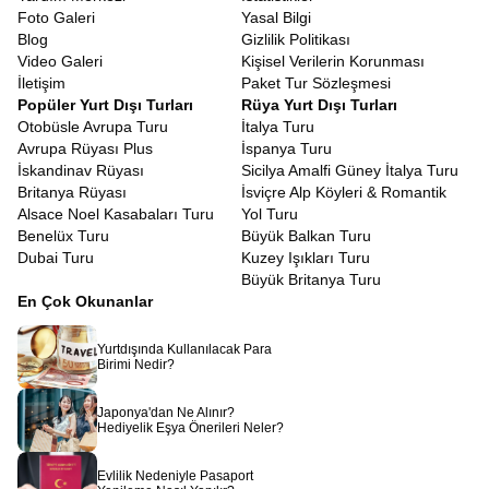
Foto Galeri
Yasal Bilgi
Blog
Gizlilik Politikası
Video Galeri
Kişisel Verilerin Korunması
İletişim
Paket Tur Sözleşmesi
Popüler Yurt Dışı Turları
Rüya Yurt Dışı Turları
Otobüsle Avrupa Turu
İtalya Turu
Avrupa Rüyası Plus
İspanya Turu
İskandinav Rüyası
Sicilya Amalfi Güney İtalya Turu
Britanya Rüyası
İsviçre Alp Köyleri & Romantik
Alsace Noel Kasabaları Turu
Yol Turu
Benelüx Turu
Büyük Balkan Turu
Dubai Turu
Kuzey Işıkları Turu
Büyük Britanya Turu
En Çok Okunanlar
Yurtdışında Kullanılacak Para
Birimi Nedir?
Japonya'dan Ne Alınır?
Hediyelik Eşya Önerileri Neler?
Evlilik Nedeniyle Pasaport