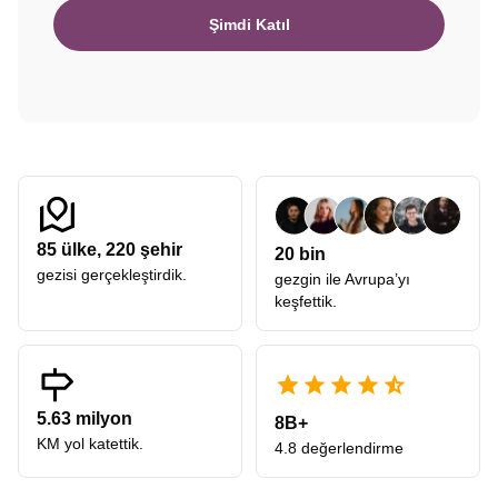
Şimdi Katıl
85
ülke,
220
şehir
20 bin
gezisi gerçekleştirdik.
gezgin ile Avrupa’yı
keşfettik.
5.63 milyon
8B+
KM yol katettik.
4.8 değerlendirme