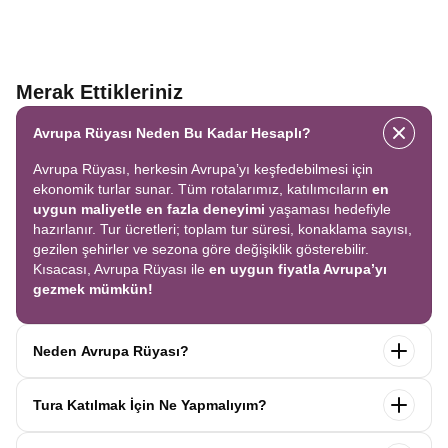
Merak Ettikleriniz
Avrupa Rüyası Neden Bu Kadar Hesaplı?
Avrupa Rüyası, herkesin Avrupa’yı keşfedebilmesi için
ekonomik turlar sunar. Tüm rotalarımız, katılımcıların
en
uygun maliyetle en fazla deneyimi
yaşaması hedefiyle
hazırlanır. Tur ücretleri; toplam tur süresi, konaklama sayısı,
gezilen şehirler ve sezona göre değişiklik gösterebilir.
Kısacası, Avrupa Rüyası ile
en uygun fiyatla Avrupa’yı
gezmek mümkün!
Neden Avrupa Rüyası?
Avrupa Rüyası ile ekonomik bir şekilde
tek seferde birçok
Tura Katılmak İçin Ne Yapmalıyım?
ülkeyi
keşfedin! Ekstra tur ücreti yok, tüm geziler fiyata
dahil.
Profesyonel kokartlı rehberler
,
konforlu oteller
ve
Tur sayfasındaki
“Başvuru Yap”
formunu doldurun ve
benzersiz rotalar
ile Avrupa’yı en keyifli şekilde yaşayın.