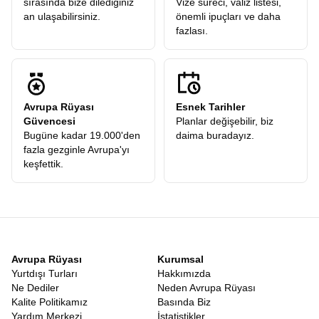
sırasında bize dilediğiniz
Vize süreci, valiz listesi,
an ulaşabilirsiniz.
önemli ipuçları ve daha
fazlası.
Avrupa Rüyası
Esnek Tarihler
Güvencesi
Planlar değişebilir, biz
Bugüne kadar 19.000'den
daima buradayız.
fazla gezginle Avrupa'yı
keşfettik.
Avrupa Rüyası
Kurumsal
Yurtdışı Turları
Hakkımızda
Ne Dediler
Neden Avrupa Rüyası
Kalite Politikamız
Basında Biz
Yardım Merkezi
İstatistikler