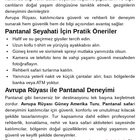
canlıların doğal yaşam döngüsüne tanıklık etmek, gezginlerin
deneyimini derinleştirir.
Avrupa Rüyası, katılımcılara güvenli ve rehberli bir deneyim
sunarak hem güvenlik hem de bilgi açısından avantaj sağlar.
Pantanal Seyahati İçin Pratik Öneriler
Hafif ve su geçirmez giysiler tercih edin.
Uzun kollu t-shirt ve yürüyüş ayakkabısı alın.
Güneş kremi ve sivrisinek spreyi mutlaka yanınızda olsun.
Kamera ve telefoto lens ile vahşi yaşamı güvenli mesafeden
fotoğraflayın.
Rehberli safari turlarına katılın.
Yanınıza yeterli nakit ve küçük çantalar alın; bazı bölgelerde
banka veya ATM yoktur.
Avrupa Rüyası ile Pantanal Deneyimi
Pantanal gibi benzersiz bir destinasyonu tek başına keşfetmek
zordur.
Avrupa Rüyası Güney Amerika Turu
,
Pantanal safa
ri
deneyimini katılımcılar için güvenli, konforlu ve unutulmaz kılacak
şekilde tasarlanmıştır. Tur kapsamına dahil edilen profesyonel
rehberlik, konaklama, nehir ve kara safari aktiviteleri sayesinde
katılımcılar, bölgenin doğal güzelliklerini ve vahşi yaşamını en
güvenli ve keyifli şekilde deneyimler.