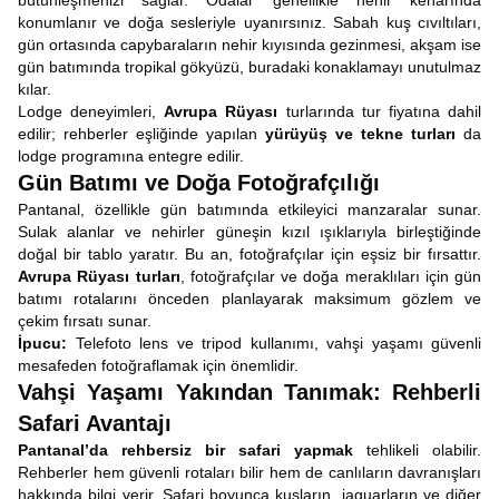
bütünleşmenizi sağlar. Odalar genellikle nehir kenarında
konumlanır ve doğa sesleriyle uyanırsınız. Sabah kuş cıvıltıları,
gün ortasında capybaraların nehir kıyısında gezinmesi, akşam ise
gün batımında tropikal gökyüzü, buradaki konaklamayı unutulmaz
kılar.
Lodge deneyimleri,
Avrupa Rüyası
turlarında tur fiyatına dahil
edilir; rehberler eşliğinde yapılan
yürüyüş ve tekne turları
da
lodge programına entegre edilir.
Gün Batımı ve Doğa Fotoğrafçılığı
Pantanal, özellikle gün batımında etkileyici manzaralar sunar.
Sulak alanlar ve nehirler güneşin kızıl ışıklarıyla birleştiğinde
doğal bir tablo yaratır. Bu an, fotoğrafçılar için eşsiz bir fırsattır.
Avrupa Rüyası turları
, fotoğrafçılar ve doğa meraklıları için gün
batımı rotalarını önceden planlayarak maksimum gözlem ve
çekim fırsatı sunar.
İpucu:
Telefoto lens ve tripod kullanımı, vahşi yaşamı güvenli
mesafeden fotoğraflamak için önemlidir.
Vahşi Yaşamı Yakından Tanımak: Rehberli
Safari Avantajı
Pantanal’da rehbersiz bir safari yapmak
tehlikeli olabilir.
Rehberler hem güvenli rotaları bilir hem de canlıların davranışları
hakkında bilgi verir. Safari boyunca kuşların, jaguarların ve diğer