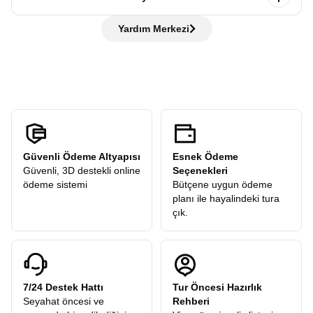
ifadeleri bilmeniz gezinizde kolaylık sağlar, ancak bilmeseniz
otobüste bilgilendirme yapılır, ardından rehber eşliğinde
de hiç sorun değil rehberlerimiz her adımda yanınızda!
Hayır, ödemezsiniz. Avrupa Rüyası,
“tüm ekstra turlar
şehir turu gerçekleştirilir. Tarihi yerleri gezer, rehberimizden
Yardım Merkezi
dahil”
anlayışıyla hareket eder ve sizden
hiçbir ekstra tur
öneriler alır ve sonrasında verilen
serbest zamanda
şehri
ücreti
talep etmez. Turlarımızdaki tüm ekstra geziler
kendi temponuzda deneyimleyebilirsiniz.
katılımcılarımıza hediye olarak dahildir.
Güvenli Ödeme Altyapısı
Esnek Ödeme
Güvenli, 3D destekli online
Seçenekleri
ödeme sistemi
Bütçene uygun ödeme
planı ile hayalindeki tura
çık.
7/24 Destek Hattı
Tur Öncesi Hazırlık
Seyahat öncesi ve
Rehberi