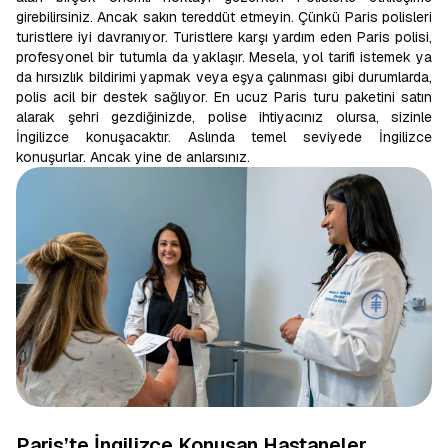
girebilirsiniz. Ancak sakın tereddüt etmeyin. Çünkü Paris polisleri
turistlere iyi davranıyor. Turistlere karşı yardım eden Paris polisi,
profesyonel bir tutumla da yaklaşır. Mesela, yol tarifi istemek ya
da hırsızlık bildirimi yapmak veya eşya çalınması gibi durumlarda,
polis acil bir destek sağlıyor. En ucuz Paris turu paketini satın
alarak şehri gezdiğinizde, polise ihtiyacınız olursa, sizinle
İngilizce konuşacaktır. Aslında temel seviyede İngilizce
konuşurlar. Ancak yine de anlarsınız.
Paris’te İngilizce Konuşan Hastaneler