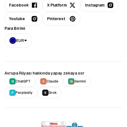
Facebook
X Platform
Instagram
Youtube
Pinterest
Para Birimi
EUR
Avrupa Rüyası hakkında yapay zekaya sor
ChatGPT
Claude
Gemini
G
C
G
Perplexity
Grok
P
X