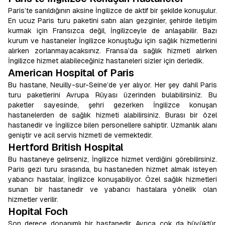
Paris’te sanıldığının aksine İngilizce de aktif bir şekilde konuşulur.
En ucuz Paris turu paketini satın alan gezginler, şehirde iletişim
kurmak için Fransızca değil, İngilizceyle de anlaşabilir. Bazı
kurum ve hastaneler İngilizce konuştuğu için sağlık hizmetlerini
alırken zorlanmayacaksınız. Fransa’da sağlık hizmeti alırken
İngilizce hizmet alabileceğiniz hastaneleri sizler için derledik.
American Hospital of Paris
Bu hastane, Neuilly-sur-Seine’de yer alıyor. Her şey dahil Paris
turu paketlerini Avrupa Rüyası üzerinden bulabilirsiniz. Bu
paketler sayesinde, şehri gezerken İngilizce konuşan
hastanelerden de sağlık hizmeti alabilirsiniz. Burası bir özel
hastanedir ve İngilizce bilen personellere sahiptir. Uzmanlık alanı
geniştir ve acil servis hizmeti de vermektedir.
Hertford British Hospital
Bu hastaneye gelirseniz, İngilizce hizmet verdiğini görebilirsiniz.
Paris gezi turu sırasında, bu hastaneden hizmet almak isteyen
yabancı hastalar, İngilizce konuşabiliyor. Özel sağlık hizmetleri
sunan bir hastanedir ve yabancı hastalara yönelik olan
hizmetler verilir.
Hopital Foch
Son derece donanımlı bir hastanedir. Ayrıca çok da büyüktür.