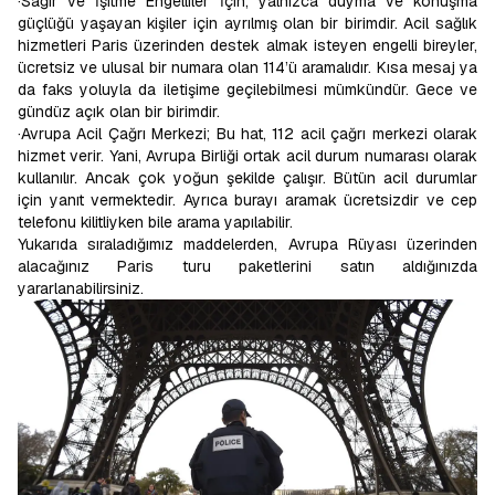
·Sağır ve İşitme Engelliler İçin; yalnızca duyma ve konuşma
güçlüğü yaşayan kişiler için ayrılmış olan bir birimdir. Acil sağlık
hizmetleri Paris üzerinden destek almak isteyen engelli bireyler,
ücretsiz ve ulusal bir numara olan 114’ü aramalıdır. Kısa mesaj ya
da faks yoluyla da iletişime geçilebilmesi mümkündür. Gece ve
gündüz açık olan bir birimdir.
·Avrupa Acil Çağrı Merkezi; Bu hat, 112 acil çağrı merkezi olarak
hizmet verir. Yani, Avrupa Birliği ortak acil durum numarası olarak
kullanılır. Ancak çok yoğun şekilde çalışır. Bütün acil durumlar
için yanıt vermektedir. Ayrıca burayı aramak ücretsizdir ve cep
telefonu kilitliyken bile arama yapılabilir.
Yukarıda sıraladığımız maddelerden, Avrupa Rüyası üzerinden
alacağınız Paris turu paketlerini satın aldığınızda
yararlanabilirsiniz.