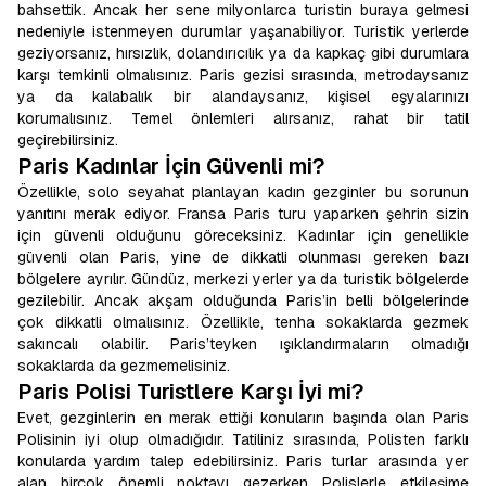
bahsettik. Ancak her sene milyonlarca turistin buraya gelmesi
nedeniyle istenmeyen durumlar yaşanabiliyor. Turistik yerlerde
geziyorsanız, hırsızlık, dolandırıcılık ya da kapkaç gibi durumlara
karşı temkinli olmalısınız. Paris gezisi sırasında, metrodaysanız
ya da kalabalık bir alandaysanız, kişisel eşyalarınızı
korumalısınız. Temel önlemleri alırsanız, rahat bir tatil
geçirebilirsiniz.
Paris Kadınlar İçin Güvenli mi?
Özellikle, solo seyahat planlayan kadın gezginler bu sorunun
yanıtını merak ediyor. Fransa Paris turu yaparken şehrin sizin
için güvenli olduğunu göreceksiniz. Kadınlar için genellikle
güvenli olan Paris, yine de dikkatli olunması gereken bazı
bölgelere ayrılır. Gündüz, merkezi yerler ya da turistik bölgelerde
gezilebilir. Ancak akşam olduğunda Paris’in belli bölgelerinde
çok dikkatli olmalısınız. Özellikle, tenha sokaklarda gezmek
sakıncalı olabilir. Paris’teyken ışıklandırmaların olmadığı
sokaklarda da gezmemelisiniz.
Paris Polisi Turistlere Karşı İyi mi?
Evet, gezginlerin en merak ettiği konuların başında olan Paris
Polisinin iyi olup olmadığıdır. Tatiliniz sırasında, Polisten farklı
konularda yardım talep edebilirsiniz. Paris turlar arasında yer
alan birçok önemli noktayı gezerken Polislerle etkileşime