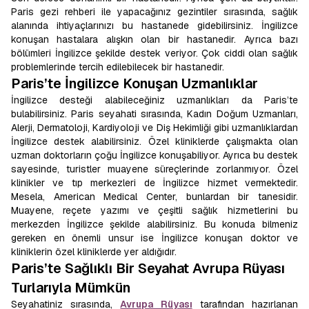
Paris gezi rehberi ile yapacağınız gezintiler sırasında, sağlık
alanında ihtiyaçlarınızı bu hastanede gidebilirsiniz. İngilizce
konuşan hastalara alışkın olan bir hastanedir. Ayrıca bazı
bölümleri İngilizce şekilde destek veriyor. Çok ciddi olan sağlık
problemlerinde tercih edilebilecek bir hastanedir.
Paris’te İngilizce Konuşan Uzmanlıklar
İngilizce desteği alabileceğiniz uzmanlıkları da Paris’te
bulabilirsiniz. Paris seyahati sırasında, Kadın Doğum Uzmanları,
Alerji, Dermatoloji, Kardiyoloji ve Diş Hekimliği gibi uzmanlıklardan
İngilizce destek alabilirsiniz. Özel kliniklerde çalışmakta olan
uzman doktorların çoğu İngilizce konuşabiliyor. Ayrıca bu destek
sayesinde, turistler muayene süreçlerinde zorlanmıyor. Özel
klinikler ve tıp merkezleri de İngilizce hizmet vermektedir.
Mesela, American Medical Center, bunlardan bir tanesidir.
Muayene, reçete yazımı ve çeşitli sağlık hizmetlerini bu
merkezden İngilizce şekilde alabilirsiniz. Bu konuda bilmeniz
gereken en önemli unsur ise İngilizce konuşan doktor ve
kliniklerin özel kliniklerde yer aldığıdır.
Paris’te Sağlıklı Bir Seyahat Avrupa Rüyası
Turlarıyla Mümkün
Seyahatiniz sırasında,
Avrupa Rüyası
tarafından hazırlanan