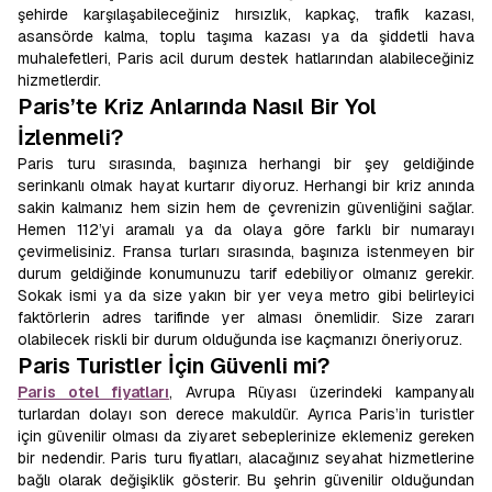
şehirde karşılaşabileceğiniz hırsızlık, kapkaç, trafik kazası,
asansörde kalma, toplu taşıma kazası ya da şiddetli hava
muhalefetleri, Paris acil durum destek hatlarından alabileceğiniz
hizmetlerdir.
Paris’te Kriz Anlarında Nasıl Bir Yol
İzlenmeli?
Paris turu sırasında, başınıza herhangi bir şey geldiğinde
serinkanlı olmak hayat kurtarır diyoruz. Herhangi bir kriz anında
sakin kalmanız hem sizin hem de çevrenizin güvenliğini sağlar.
Hemen 112’yi aramalı ya da olaya göre farklı bir numarayı
çevirmelisiniz. Fransa turları sırasında, başınıza istenmeyen bir
durum geldiğinde konumunuzu tarif edebiliyor olmanız gerekir.
Sokak ismi ya da size yakın bir yer veya metro gibi belirleyici
faktörlerin adres tarifinde yer alması önemlidir. Size zararı
olabilecek riskli bir durum olduğunda ise kaçmanızı öneriyoruz.
Paris Turistler İçin Güvenli mi?
Paris otel fiyatları
, Avrupa Rüyası üzerindeki kampanyalı
turlardan dolayı son derece makuldür. Ayrıca Paris’in turistler
için güvenilir olması da ziyaret sebeplerinize eklemeniz gereken
bir nedendir. Paris turu fiyatları, alacağınız seyahat hizmetlerine
bağlı olarak değişiklik gösterir. Bu şehrin güvenilir olduğundan