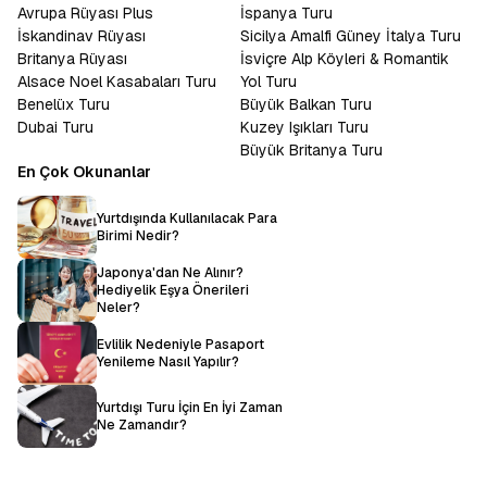
Avrupa Rüyası Plus
İspanya Turu
İskandinav Rüyası
Sicilya Amalfi Güney İtalya Turu
Britanya Rüyası
İsviçre Alp Köyleri & Romantik
Alsace Noel Kasabaları Turu
Yol Turu
Benelüx Turu
Büyük Balkan Turu
Dubai Turu
Kuzey Işıkları Turu
Büyük Britanya Turu
En Çok Okunanlar
Yurtdışında Kullanılacak Para
Birimi Nedir?
Japonya'dan Ne Alınır?
Hediyelik Eşya Önerileri
Neler?
Evlilik Nedeniyle Pasaport
Yenileme Nasıl Yapılır?
Yurtdışı Turu İçin En İyi Zaman
Ne Zamandır?