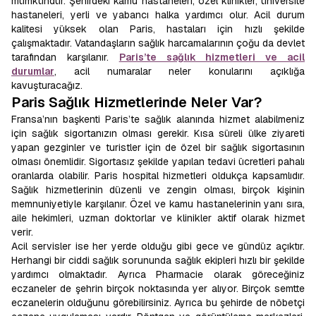
mümkündür. Şehirdeki kamu hastaneleri, özel klinikler, üniversite
hastaneleri, yerli ve yabancı halka yardımcı olur. Acil durum
kalitesi yüksek olan Paris, hastaları için hızlı şekilde
çalışmaktadır. Vatandaşların sağlık harcamalarının çoğu da devlet
tarafından karşılanır.
Paris’te sağlık hizmetleri ve acil
durumlar
, acil numaralar neler konularını açıklığa
kavuşturacağız.
Paris Sağlık Hizmetlerinde Neler Var?
Fransa’nın başkenti Paris’te sağlık alanında hizmet alabilmeniz
için sağlık sigortanızın olması gerekir. Kısa süreli ülke ziyareti
yapan gezginler ve turistler için de özel bir sağlık sigortasının
olması önemlidir. Sigortasız şekilde yapılan tedavi ücretleri pahalı
oranlarda olabilir. Paris hospital hizmetleri oldukça kapsamlıdır.
Sağlık hizmetlerinin düzenli ve zengin olması, birçok kişinin
memnuniyetiyle karşılanır. Özel ve kamu hastanelerinin yanı sıra,
aile hekimleri, uzman doktorlar ve klinikler aktif olarak hizmet
verir.
Acil servisler ise her yerde olduğu gibi gece ve gündüz açıktır.
Herhangi bir ciddi sağlık sorununda sağlık ekipleri hızlı bir şekilde
yardımcı olmaktadır. Ayrıca Pharmacie olarak göreceğiniz
eczaneler de şehrin birçok noktasında yer alıyor. Birçok semtte
eczanelerin olduğunu görebilirsiniz. Ayrıca bu şehirde de nöbetçi