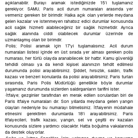
açıklanabilir. Burayı aramak istediğinizde 15’i tuşlamanız
gerekiyor. SAMU, Paris acil durum numaraları arasında yer
vermeniz gereken bir birimdir. Halka açık olan yerlerde meydana
gelen kazalar ve istenmeyen rahatsız edici durumlar konusunda
acil sağlık hizmeti alabileceğiniz bir sağlık hizmetidir. Ayrıca
sağlık alanında ciddi olabilecek durumlar üzerinde de
uzmanlaşmış olan bir birimdir.
·Polis; Polisi aramak için 17’yi tuşlamalısınız. Acil durum
numaraları listesi içinde en üst sırada yer alması gereken polis
numarası, her türlü olayda aranabilecek bir hattır. Kamu güvenliği
tehdidi olması ya da kendi kişisel alanınızın tehdit edilmesi
durumunda polisi arayabilirsiniz. Şiddet, hırsızlık, saldırı, trafik
kazası ve benzeri konularda da polisi arayabilirsiniz. Paris turları
sırasında, Paris Polis Müdürlüğü genellikle böyle durumlar
yaşamanız durumunda sizlerden saldırganların tarifini ister.
·İtfaiye; gezginler tarafından en merak edilen sorulardan biri de
Paris itfaiye numaraları dır. Son yıllarda meydana gelen yangın
olayları nedeniyle bu numarayı bilmelisiniz. İtfaiyenin müdahale
etmesini gerektiren durumlarda 18’i arayabilirsiniz. Paris
itfaiyecileri, trafik kazası, yangın, sel ve çeşitli ev kazaları
konusunda sizlere yardımcı olacaktır. Hatta boğulma vakalarında
da destek oluyorlar.