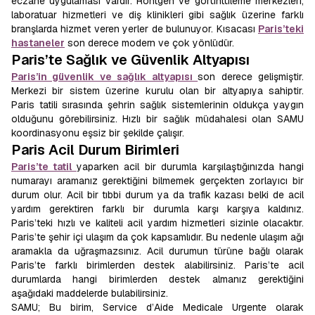
eczane uygulaması vardır. Röntgen ve görüntüleme merkezleri,
laboratuar hizmetleri ve diş klinikleri gibi sağlık üzerine farklı
branşlarda hizmet veren yerler de bulunuyor. Kısacası
Paris’teki
hastaneler
son derece modern ve çok yönlüdür.
Paris’te Sağlık ve Güvenlik Altyapısı
Paris’in güvenlik ve sağlık altyapısı
son derece gelişmiştir.
Merkezi bir sistem üzerine kurulu olan bir altyapıya sahiptir.
Paris tatili sırasında şehrin sağlık sistemlerinin oldukça yaygın
olduğunu görebilirsiniz. Hızlı bir sağlık müdahalesi olan SAMU
koordinasyonu eşsiz bir şekilde çalışır.
Paris Acil Durum Birimleri
Paris’te tatil
yaparken acil bir durumla karşılaştığınızda hangi
numarayı aramanız gerektiğini bilmemek gerçekten zorlayıcı bir
durum olur. Acil bir tıbbi durum ya da trafik kazası belki de acil
yardım gerektiren farklı bir durumla karşı karşıya kaldınız.
Paris’teki hızlı ve kaliteli acil yardım hizmetleri sizinle olacaktır.
Paris’te şehir içi ulaşım da çok kapsamlıdır. Bu nedenle ulaşım ağı
aramakla da uğraşmazsınız. Acil durumun türüne bağlı olarak
Paris’te farklı birimlerden destek alabilirsiniz. Paris’te acil
durumlarda hangi birimlerden destek almanız gerektiğini
aşağıdaki maddelerde bulabilirsiniz.
SAMU; Bu birim, Service d’Aide Medicale Urgente olarak