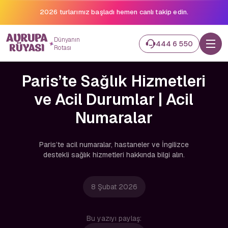
2026 turlarımız başladı hemen canlı takip edin.
Dünyanın
444 6 550
Rotası
Paris’te Sağlık Hizmetleri
ve Acil Durumlar | Acil
Numaralar
Paris’te acil numaralar, hastaneler ve İngilizce
destekli sağlık hizmetleri hakkında bilgi alın.
8 Şubat 2026
Bu yazıyı paylaş: