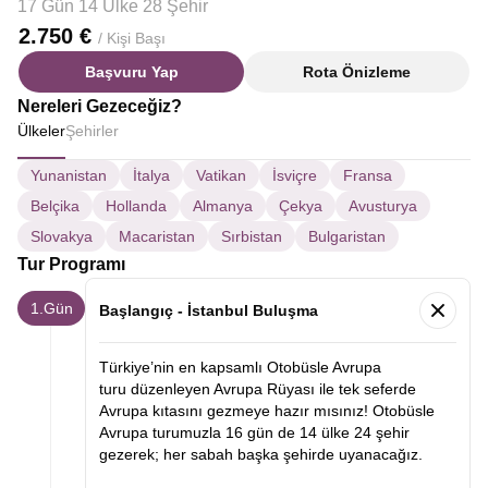
17 Gün 14 Ülke 28 Şehir
2.750 €
/ Kişi Başı
Başvuru Yap
Rota Önizleme
Nereleri Gezeceğiz?
Ülkeler
Şehirler
Yunanistan
İtalya
Vatikan
İsviçre
Fransa
Belçika
Hollanda
Almanya
Çekya
Avusturya
Slovakya
Macaristan
Sırbistan
Bulgaristan
Tur Programı
1.Gün
Başlangıç - İstanbul Buluşma
Türkiye’nin en kapsamlı Otobüsle Avrupa
turu düzenleyen Avrupa Rüyası ile tek seferde
Avrupa kıtasını gezmeye hazır mısınız! Otobüsle
Avrupa turumuzla 16 gün de 14 ülke 24 şehir
gezerek; her sabah başka şehirde uyanacağız.