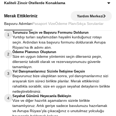
Ekstra tur ücreti alınmaz; programda yer alan tüm geziler
Kaliteli Zincir Otellerde Konaklama
fiyata dahildir.
Diğer turlarda şehirden 20–30 km uzaktaki otellerde
Merak Ettikleriniz
Yardım Merkezi
kalınırken, Avrupa Rüyası’nda merkeze yakın kaliteli zincir
Başvuru Adımları
Pasaport Vize
Ödeme Planı
Sıkça Sorulanlar
otellerde konaklayarak zamanınızı verimli kullanırsınız.
Turunuzu Seçin ve Başvuru Formunu Doldurun
1
Yurtdışı turları sayfamızdan hayalini kurduğunuz rotayı
seçin. Ardından kısa başvuru formunu doldurarak Avrupa
Rüyası'na ilk adımı atın.
Ödeme Planınızı Oluşturun
2
Size en uygun ödeme yöntemini seçin dilerseniz peşin,
dilerseniz taksitli olarak ve rezervasyonunuzu güvenle
tamamlayın.
Yol Danışmanlarımız Sizinle İletişime Geçsin
3
Başvurunuz bize ulaştıktan sonra, yol danışmanlarımız sizi
arayarak tüm süreci birlikte planlar. Merak ettiklerinizi
rahatlıkla sorabilir, size en uygun seyahat detaylarını birlikte
netleştirebilirsiniz.
Seyahat Gününü Heyecanla Bekleyin
4
Vize ve diğer hazırlık aşamalarını sizinle birlikte
tamamlıyoruz. Artık geriye sadece bavulunuzu hazırlamak
ve Avrupa Rüyası'yla çıkacağınız o unutulmaz yolculuğu