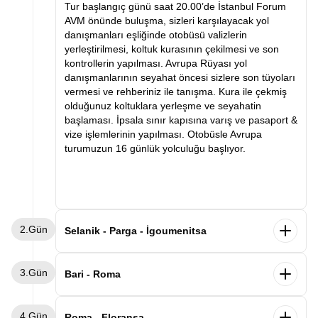
Tur başlangıç günü saat 20.00’de İstanbul Forum
AVM önünde buluşma, sizleri karşılayacak yol
danışmanları eşliğinde otobüsü valizlerin
yerleştirilmesi, koltuk kurasının çekilmesi ve son
kontrollerin yapılması. Avrupa Rüyası yol
danışmanlarının seyahat öncesi sizlere son tüyoları
vermesi ve rehberiniz ile tanışma. Kura ile çekmiş
olduğunuz koltuklara yerleşme ve seyahatin
başlaması. İpsala sınır kapısına varış ve pasaport &
vize işlemlerinin yapılması. Otobüsle Avrupa
turumuzun 16 günlük yolculuğu başlıyor.
2.Gün
Selanik - Parga - İgoumenitsa
Sabah saatlerinde Selanik’e varış ve kahvaltı.
3.Gün
Ardından Selanik şehir turu. Selanik’te görülecek
Bari - Roma
yerler arasında Atatürk’ün evi, Kordon, Beyaz Kule
ve Osmanlı ve Bizans eserleri. Panoramik şehir turu
Sabah gemimizden Bari limanında indikten sonra
4.Gün
ve serbest zamanın ardından Parga şehrine varış.
Roma’ya hareket ediyoruz. Varışın ardından
Roma - Floransa