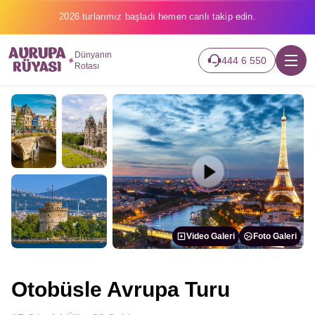
2026 turlarımız başladı hemen canlı takip edin.
Dünyanın
444 6 550
Rotası
Video Galeri
Foto Galeri
Otobüsle Avrupa Turu