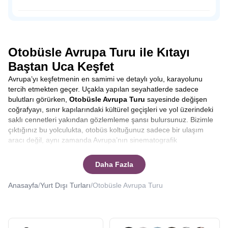
dışında sahil şeridine konumlandırılmış tahta ayakkabı
dükkanları, hediyelik eşya satan dükkanlar, leziz balıklar
Osmanlı Padişahı Sultan Süleyman’ın saltanatı döneminde
yiyebileceğiniz restoranlar ve peynir fabrikalarıyla
1523-1536 yılları arasında sadrazamlık yapmış önemli
Volendam’da zamanın nasıl geçtiğini anlamayacaksınız.
siyaset insanı Pargalı İbrahim Paşa ile tanıdığımız Parga,
doğal güzelliğine rağmen, henüz çılgın turist kalabalığına
Otobüsle Avrupa Turu ile Kıtayı
uğramamış bakir bir yerleşim yeri.
Baştan Uca Keşfet
Avrupa’yı keşfetmenin en samimi ve detaylı yolu, karayolunu
tercih etmekten geçer. Uçakla yapılan seyahatlerde sadece
bulutları görürken,
Otobüsle Avrupa Turu
sayesinde değişen
coğrafyayı, sınır kapılarındaki kültürel geçişleri ve yol üzerindeki
saklı cennetleri yakından gözlemleme şansı bulursunuz. Bizimle
çıktığınız bu yolculukta, otobüs koltuğunuz sadece bir ulaşım
aracı değil, aynı zamanda Avrupa’nın sinematografik
manzaralarını izleyebileceğiniz bir ön sıradır. Yolculuk boyunca
şehirler arası geçişlerde rehberlerimizin anlatımlarıyla
Daha Fazla
bilgilenirken, molalarda yerel lezzetleri tatma fırsatı yakalarsınız.
Bu tur, sadece varış noktasına odaklanmak yerine, yolculuğun
Anasayfa
/
Yurt Dışı Turları
/
Otobüsle Avrupa Turu
kendisinden keyif alanlar için tasarlanmıştır.
Otobüsle Avrupa
Turu kaç gün sürer
ya da
Otobüsle Avrupa Turu kaç ülke
gezilir
gibi sorularınıza yanıt vereceğiz.
Seyahat etmek, sadece yeni yerler görmek değil, aynı zamanda